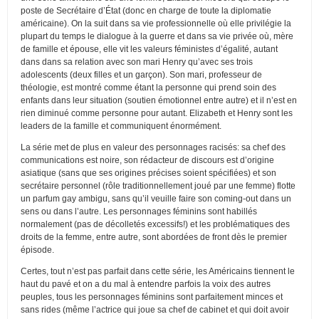
poste de Secrétaire d’État (donc en charge de toute la diplomatie
américaine). On la suit dans sa vie professionnelle où elle privilégie la
plupart du temps le dialogue à la guerre et dans sa vie privée où, mère
de famille et épouse, elle vit les valeurs féministes d’égalité, autant
dans dans sa relation avec son mari Henry qu’avec ses trois
adolescents (deux filles et un garçon). Son mari, professeur de
théologie, est montré comme étant la personne qui prend soin des
enfants dans leur situation (soutien émotionnel entre autre) et il n’est en
rien diminué comme personne pour autant. Elizabeth et Henry sont les
leaders de la famille et communiquent énormément.
La série met de plus en valeur des personnages racisés: sa chef des
communications est noire, son rédacteur de discours est d’origine
asiatique (sans que ses origines précises soient spécifiées) et son
secrétaire personnel (rôle traditionnellement joué par une femme) flotte
un parfum gay ambigu, sans qu’il veuille faire son coming-out dans un
sens ou dans l’autre. Les personnages féminins sont habillés
normalement (pas de décolletés excessifs!) et les problématiques des
droits de la femme, entre autre, sont abordées de front dès le premier
épisode.
Certes, tout n’est pas parfait dans cette série, les Américains tiennent le
haut du pavé et on a du mal à entendre parfois la voix des autres
peuples, tous les personnages féminins sont parfaitement minces et
sans rides (même l’actrice qui joue sa chef de cabinet et qui doit avoir