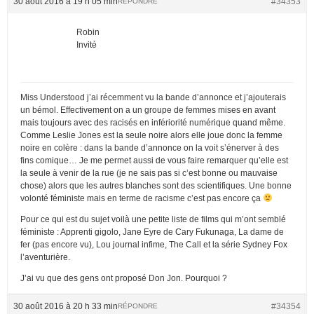
30 août 2016 à 19 h 05 min
#34353
RÉPONDRE
Robin
Invité
Miss Understood j’ai récemment vu la bande d’annonce et j’ajouterais
un bémol. Effectivement on a un groupe de femmes mises en avant
mais toujours avec des racisés en infériorité numérique quand même.
Comme Leslie Jones est la seule noire alors elle joue donc la femme
noire en colère : dans la bande d’annonce on la voit s’énerver à des
fins comique… Je me permet aussi de vous faire remarquer qu’elle est
la seule à venir de la rue (je ne sais pas si c’est bonne ou mauvaise
chose) alors que les autres blanches sont des scientifiques. Une bonne
volonté féministe mais en terme de racisme c’est pas encore ça
Pour ce qui est du sujet voilà une petite liste de films qui m’ont semblé
féministe : Apprenti gigolo, Jane Eyre de Cary Fukunaga, La dame de
fer (pas encore vu), Lou journal infime, The Call et la série Sydney Fox
l’aventurière.
J’ai vu que des gens ont proposé Don Jon. Pourquoi ?
30 août 2016 à 20 h 33 min
#34354
RÉPONDRE