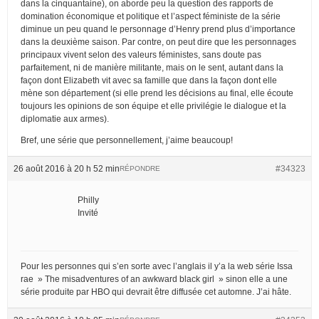
dans la cinquantaine), on aborde peu la question des rapports de
domination économique et politique et l’aspect féministe de la série
diminue un peu quand le personnage d’Henry prend plus d’importance
dans la deuxième saison. Par contre, on peut dire que les personnages
principaux vivent selon des valeurs féministes, sans doute pas
parfaitement, ni de manière militante, mais on le sent, autant dans la
façon dont Elizabeth vit avec sa famille que dans la façon dont elle
mène son département (si elle prend les décisions au final, elle écoute
toujours les opinions de son équipe et elle privilégie le dialogue et la
diplomatie aux armes).
Bref, une série que personnellement, j’aime beaucoup!
26 août 2016 à 20 h 52 min
#34323
RÉPONDRE
Philly
Invité
Pour les personnes qui s’en sorte avec l’anglais il y’a la web série Issa
rae » The misadventures of an awkward black girl » sinon elle a une
série produite par HBO qui devrait être diffusée cet automne. J’ai hâte.