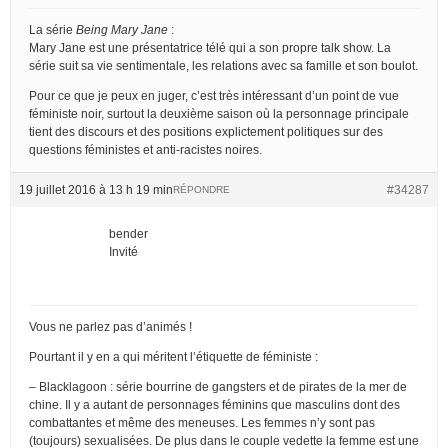
La série
Being Mary Jane
:
Mary Jane est une présentatrice télé qui a son propre talk show. La
série suit sa vie sentimentale, les relations avec sa famille et son boulot.
Pour ce que je peux en juger, c’est très intéressant d’un point de vue
féministe noir, surtout la deuxième saison où la personnage principale
tient des discours et des positions explictement politiques sur des
questions féministes et anti-racistes noires.
19 juillet 2016 à 13 h 19 min
#34287
RÉPONDRE
bender
Invité
Vous ne parlez pas d’animés !
Pourtant il y en a qui méritent l’étiquette de féministe :
– Blacklagoon : série bourrine de gangsters et de pirates de la mer de
chine. Il y a autant de personnages féminins que masculins dont des
combattantes et même des meneuses. Les femmes n’y sont pas
(toujours) sexualisées. De plus dans le couple vedette la femme est une