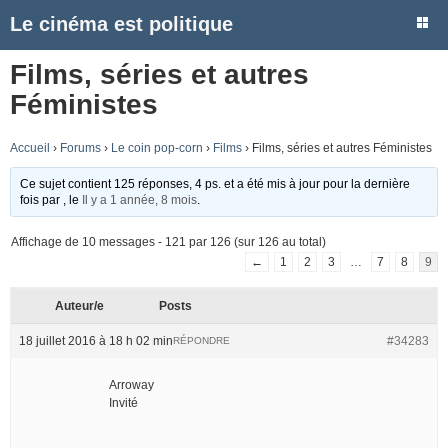
Le cinéma est politique
Films, séries et autres
Féministes
Accueil
›
Forums
›
Le coin pop-corn
›
Films
›
Films, séries et autres Féministes
Ce sujet contient 125 réponses, 4 ps. et a été mis à jour pour la dernière
fois par
, le
Il y a 1 année, 8 mois
.
Affichage de 10 messages - 121 par 126 (sur 126 au total)
←
1
2
3
…
7
8
9
Auteur/e
Posts
18 juillet 2016 à 18 h 02 min
#34283
RÉPONDRE
Arroway
Invité