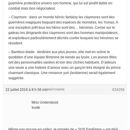
guerrière protectrice envers son homme, qui lui est plutôt faible en
combat mais bon négociateur.
– Claymore : dans un monde héroic fantaisy les claymores sont des
guerrières magiques traquant des espèces de monstres, les Yomas. A
une exception prêt tous les héros sont des… héroines. Cerise sur le
gateau les dirigeants des claymores sont des hommes manipulateurs,
et exploiteurs particulièrement décriés contre lesquels les héroines se
révoltent.
– Bamboo blade : destinée aux plus jeunes, elle met en scène le
quotidien d’une équipe féminine de kendo au lycée. Les jeunes filles
ont des personnalités variées et loin des clichés habituels. D’ailleurs
une seule a une histoire d’amour avec un garçon très éloigné du prince
charmant classique. Une romance yuri (lesbienne) serait également
suggérée.
22 juillet 2016 à 8 h 56 min
#34288
RÉPONDRE
Miss Understood
Invité
Même pas encore en salles, le remake de « SOS Fantômes » est déjà