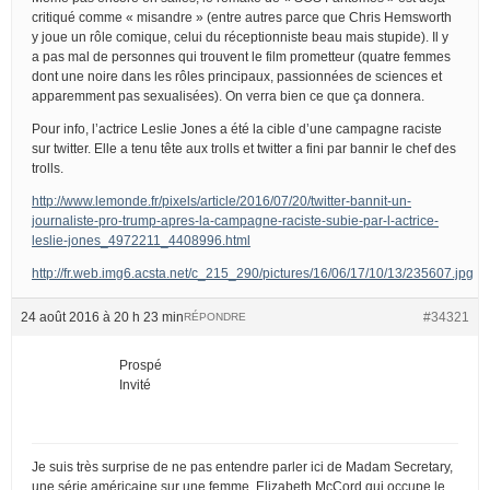
critiqué comme « misandre » (entre autres parce que Chris Hemsworth
y joue un rôle comique, celui du réceptionniste beau mais stupide). Il y
a pas mal de personnes qui trouvent le film prometteur (quatre femmes
dont une noire dans les rôles principaux, passionnées de sciences et
apparemment pas sexualisées). On verra bien ce que ça donnera.
Pour info, l’actrice Leslie Jones a été la cible d’une campagne raciste
sur twitter. Elle a tenu tête aux trolls et twitter a fini par bannir le chef des
trolls.
http://www.lemonde.fr/pixels/article/2016/07/20/twitter-bannit-un-
journaliste-pro-trump-apres-la-campagne-raciste-subie-par-l-actrice-
leslie-jones_4972211_4408996.html
http://fr.web.img6.acsta.net/c_215_290/pictures/16/06/17/10/13/235607.jpg
24 août 2016 à 20 h 23 min
#34321
RÉPONDRE
Prospé
Invité
Je suis très surprise de ne pas entendre parler ici de Madam Secretary,
une série américaine sur une femme, Elizabeth McCord qui occupe le