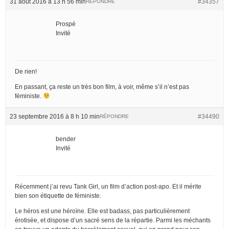
31 août 2016 à 13 h 56 min
#34357
RÉPONDRE
Prospé
Invité
De rien!
En passant, ça reste un très bon film, à voir, même s’il n’est pas
féministe.
23 septembre 2016 à 8 h 10 min
#34490
RÉPONDRE
bender
Invité
Récemment j’ai revu Tank Girl, un film d’action post-apo. Et il mérite
bien son étiquette de féministe.
Le héros est une héroïne. Elle est badass, pas particulièrement
érotisée, et dispose d’un sacré sens de la répartie. Parmi les méchants