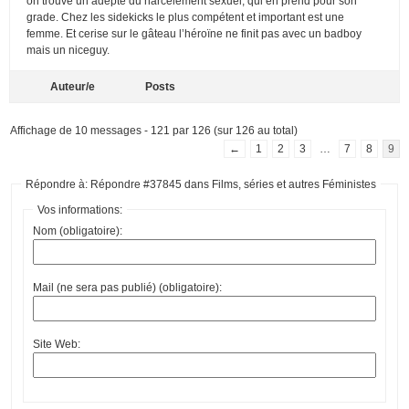
on trouve un adepte du harcèlement sexuel, qui en prend pour son
grade. Chez les sidekicks le plus compétent et important est une
femme. Et cerise sur le gâteau l’héroïne ne finit pas avec un badboy
mais un niceguy.
Auteur/e
Posts
Affichage de 10 messages - 121 par 126 (sur 126 au total)
←
1
2
3
…
7
8
9
Répondre à: Répondre #37845 dans Films, séries et autres Féministes
Vos informations:
Nom (obligatoire):
Mail (ne sera pas publié) (obligatoire):
Site Web: