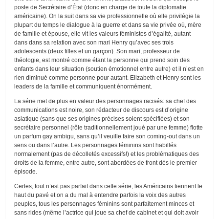
poste de Secrétaire d’État (donc en charge de toute la diplomatie
américaine). On la suit dans sa vie professionnelle où elle privilégie la
plupart du temps le dialogue à la guerre et dans sa vie privée où, mère
de famille et épouse, elle vit les valeurs féministes d’égalité, autant
dans dans sa relation avec son mari Henry qu’avec ses trois
adolescents (deux filles et un garçon). Son mari, professeur de
théologie, est montré comme étant la personne qui prend soin des
enfants dans leur situation (soutien émotionnel entre autre) et il n’est en
rien diminué comme personne pour autant. Elizabeth et Henry sont les
leaders de la famille et communiquent énormément.
La série met de plus en valeur des personnages racisés: sa chef des
communications est noire, son rédacteur de discours est d’origine
asiatique (sans que ses origines précises soient spécifiées) et son
secrétaire personnel (rôle traditionnellement joué par une femme) flotte
un parfum gay ambigu, sans qu’il veuille faire son coming-out dans un
sens ou dans l’autre. Les personnages féminins sont habillés
normalement (pas de décolletés excessifs!) et les problématiques des
droits de la femme, entre autre, sont abordées de front dès le premier
épisode.
Certes, tout n’est pas parfait dans cette série, les Américains tiennent le
haut du pavé et on a du mal à entendre parfois la voix des autres
peuples, tous les personnages féminins sont parfaitement minces et
sans rides (même l’actrice qui joue sa chef de cabinet et qui doit avoir