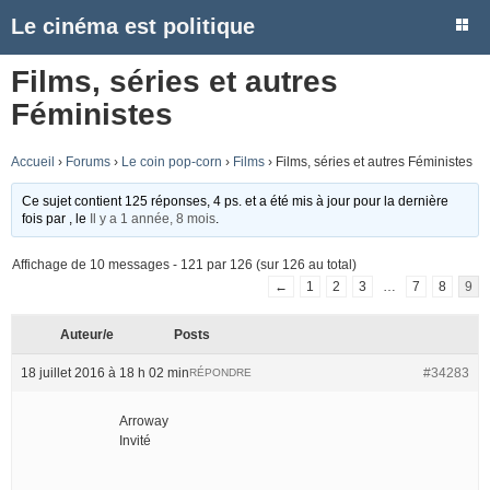
Le cinéma est politique
Films, séries et autres
Féministes
Accueil
›
Forums
›
Le coin pop-corn
›
Films
›
Films, séries et autres Féministes
Ce sujet contient 125 réponses, 4 ps. et a été mis à jour pour la dernière
fois par
, le
Il y a 1 année, 8 mois
.
Affichage de 10 messages - 121 par 126 (sur 126 au total)
←
1
2
3
…
7
8
9
Auteur/e
Posts
18 juillet 2016 à 18 h 02 min
#34283
RÉPONDRE
Arroway
Invité