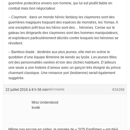
guerrière protectrice envers son homme, qui lui est plutôt faible en
combat mais bon négociateur.
– Claymore : dans un monde héroic fantaisy les claymores sont des
guerrières magiques traquant des espèces de monstres, les Yomas. A
une exception prêt tous les héros sont des… héroines. Cerise sur le
gateau les dirigeants des claymores sont des hommes manipulateurs,
et exploiteurs particulièrement décriés contre lesquels les héroines se
révoltent.
– Bamboo blade : destinée aux plus jeunes, elle met en scène le
quotidien d’une équipe féminine de kendo au lycée. Les jeunes filles
ont des personnalités variées et loin des clichés habituels. D’ailleurs
une seule a une histoire d’amour avec un garçon très éloigné du prince
charmant classique. Une romance yuri (lesbienne) serait également
suggérée.
22 juillet 2016 à 8 h 56 min
#34288
RÉPONDRE
Miss Understood
Invité
Même pas encore en salles, le remake de « SOS Fantômes » est déjà