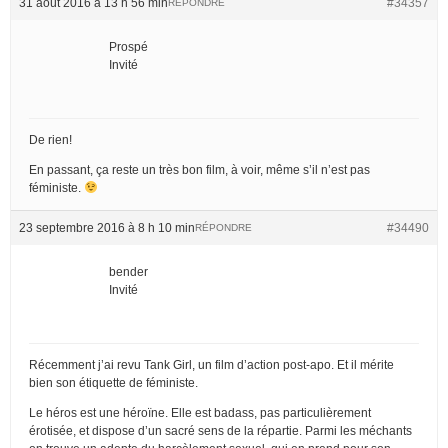
31 août 2016 à 13 h 56 min
#34357
RÉPONDRE
Prospé
Invité
De rien!
En passant, ça reste un très bon film, à voir, même s’il n’est pas
féministe.
23 septembre 2016 à 8 h 10 min
#34490
RÉPONDRE
bender
Invité
Récemment j’ai revu Tank Girl, un film d’action post-apo. Et il mérite
bien son étiquette de féministe.
Le héros est une héroïne. Elle est badass, pas particulièrement
érotisée, et dispose d’un sacré sens de la répartie. Parmi les méchants