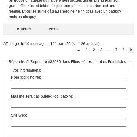
on trouve un adepte du harcèlement sexuel, qui en prend pour son
grade. Chez les sidekicks le plus compétent et important est une
femme. Et cerise sur le gâteau l’héroïne ne finit pas avec un badboy
mais un niceguy.
Auteur/e
Posts
Affichage de 10 messages - 121 par 126 (sur 126 au total)
←
1
2
3
…
7
8
9
Répondre à: Répondre #38980 dans Films, séries et autres Féministes
Vos informations:
Nom (obligatoire):
Mail (ne sera pas publié) (obligatoire):
Site Web: