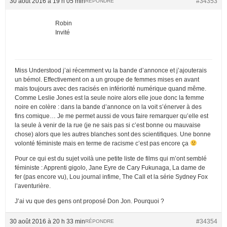
30 août 2016 à 19 h 05 min
#34353
RÉPONDRE
Robin
Invité
Miss Understood j’ai récemment vu la bande d’annonce et j’ajouterais
un bémol. Effectivement on a un groupe de femmes mises en avant
mais toujours avec des racisés en infériorité numérique quand même.
Comme Leslie Jones est la seule noire alors elle joue donc la femme
noire en colère : dans la bande d’annonce on la voit s’énerver à des
fins comique… Je me permet aussi de vous faire remarquer qu’elle est
la seule à venir de la rue (je ne sais pas si c’est bonne ou mauvaise
chose) alors que les autres blanches sont des scientifiques. Une bonne
volonté féministe mais en terme de racisme c’est pas encore ça
Pour ce qui est du sujet voilà une petite liste de films qui m’ont semblé
féministe : Apprenti gigolo, Jane Eyre de Cary Fukunaga, La dame de
fer (pas encore vu), Lou journal infime, The Call et la série Sydney Fox
l’aventurière.
J’ai vu que des gens ont proposé Don Jon. Pourquoi ?
30 août 2016 à 20 h 33 min
#34354
RÉPONDRE