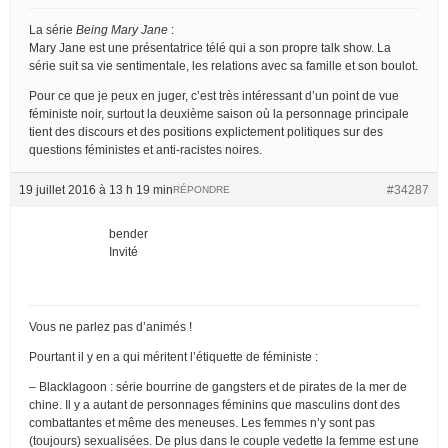
La série
Being Mary Jane
:
Mary Jane est une présentatrice télé qui a son propre talk show. La
série suit sa vie sentimentale, les relations avec sa famille et son boulot.
Pour ce que je peux en juger, c’est très intéressant d’un point de vue
féministe noir, surtout la deuxième saison où la personnage principale
tient des discours et des positions explictement politiques sur des
questions féministes et anti-racistes noires.
19 juillet 2016 à 13 h 19 min
#34287
RÉPONDRE
bender
Invité
Vous ne parlez pas d’animés !
Pourtant il y en a qui méritent l’étiquette de féministe :
– Blacklagoon : série bourrine de gangsters et de pirates de la mer de
chine. Il y a autant de personnages féminins que masculins dont des
combattantes et même des meneuses. Les femmes n’y sont pas
(toujours) sexualisées. De plus dans le couple vedette la femme est une