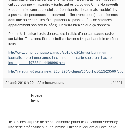
critiqué comme « misandre » (entre autres parce que Chris Hemsworth
y joue un rôle comique, celui du réceptionniste beau mais stupide). Il y
a pas mal de personnes qui trouvent le film prometteur (quatre femmes
dont une noire dans les rôles principaux, passionnées de sciences et
apparemment pas sexualisées). On verra bien ce que ça donnera.
Pour info, l’actrice Leslie Jones a été la cible d’une campagne raciste
sur twitter. Elle a tenu tête aux trolls et twitter a fini par bannir le chef des
trolls.
http://www.lemonde.fr/pixels/article/2016/07/20/twitter-bannit-un-
journaliste-pro-trump-apres-la-campagne-raciste-subie-par-l-actrice-
leslie-jones_4972211_4408996.html
http://fr.web.img6.acsta.net/c_215_290/pictures/16/06/17/10/13/235607.jpg
24 août 2016 à 20 h 23 min
#34321
RÉPONDRE
Prospé
Invité
Je suis très surprise de ne pas entendre parler ici de Madam Secretary,
une série américaine sur une femme, Elizabeth McCord qui occupe le