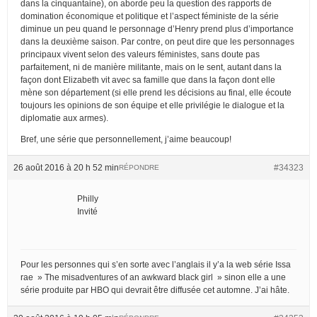
dans la cinquantaine), on aborde peu la question des rapports de
domination économique et politique et l’aspect féministe de la série
diminue un peu quand le personnage d’Henry prend plus d’importance
dans la deuxième saison. Par contre, on peut dire que les personnages
principaux vivent selon des valeurs féministes, sans doute pas
parfaitement, ni de manière militante, mais on le sent, autant dans la
façon dont Elizabeth vit avec sa famille que dans la façon dont elle
mène son département (si elle prend les décisions au final, elle écoute
toujours les opinions de son équipe et elle privilégie le dialogue et la
diplomatie aux armes).
Bref, une série que personnellement, j’aime beaucoup!
26 août 2016 à 20 h 52 min
#34323
RÉPONDRE
Philly
Invité
Pour les personnes qui s’en sorte avec l’anglais il y’a la web série Issa
rae » The misadventures of an awkward black girl » sinon elle a une
série produite par HBO qui devrait être diffusée cet automne. J’ai hâte.