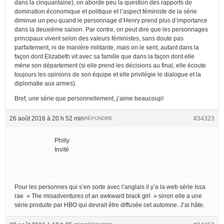
dans la cinquantaine), on aborde peu la question des rapports de
domination économique et politique et l’aspect féministe de la série
diminue un peu quand le personnage d’Henry prend plus d’importance
dans la deuxième saison. Par contre, on peut dire que les personnages
principaux vivent selon des valeurs féministes, sans doute pas
parfaitement, ni de manière militante, mais on le sent, autant dans la
façon dont Elizabeth vit avec sa famille que dans la façon dont elle
mène son département (si elle prend les décisions au final, elle écoute
toujours les opinions de son équipe et elle privilégie le dialogue et la
diplomatie aux armes).
Bref, une série que personnellement, j’aime beaucoup!
26 août 2016 à 20 h 52 min
#34323
RÉPONDRE
Philly
Invité
Pour les personnes qui s’en sorte avec l’anglais il y’a la web série Issa
rae » The misadventures of an awkward black girl » sinon elle a une
série produite par HBO qui devrait être diffusée cet automne. J’ai hâte.