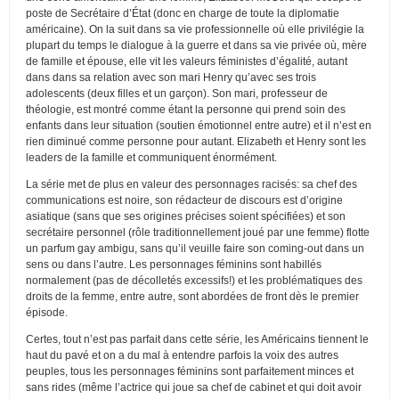
poste de Secrétaire d’État (donc en charge de toute la diplomatie
américaine). On la suit dans sa vie professionnelle où elle privilégie la
plupart du temps le dialogue à la guerre et dans sa vie privée où, mère
de famille et épouse, elle vit les valeurs féministes d’égalité, autant
dans dans sa relation avec son mari Henry qu’avec ses trois
adolescents (deux filles et un garçon). Son mari, professeur de
théologie, est montré comme étant la personne qui prend soin des
enfants dans leur situation (soutien émotionnel entre autre) et il n’est en
rien diminué comme personne pour autant. Elizabeth et Henry sont les
leaders de la famille et communiquent énormément.
La série met de plus en valeur des personnages racisés: sa chef des
communications est noire, son rédacteur de discours est d’origine
asiatique (sans que ses origines précises soient spécifiées) et son
secrétaire personnel (rôle traditionnellement joué par une femme) flotte
un parfum gay ambigu, sans qu’il veuille faire son coming-out dans un
sens ou dans l’autre. Les personnages féminins sont habillés
normalement (pas de décolletés excessifs!) et les problématiques des
droits de la femme, entre autre, sont abordées de front dès le premier
épisode.
Certes, tout n’est pas parfait dans cette série, les Américains tiennent le
haut du pavé et on a du mal à entendre parfois la voix des autres
peuples, tous les personnages féminins sont parfaitement minces et
sans rides (même l’actrice qui joue sa chef de cabinet et qui doit avoir