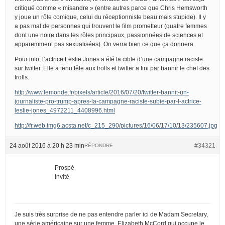
critiqué comme « misandre » (entre autres parce que Chris Hemsworth
y joue un rôle comique, celui du réceptionniste beau mais stupide). Il y
a pas mal de personnes qui trouvent le film prometteur (quatre femmes
dont une noire dans les rôles principaux, passionnées de sciences et
apparemment pas sexualisées). On verra bien ce que ça donnera.
Pour info, l’actrice Leslie Jones a été la cible d’une campagne raciste
sur twitter. Elle a tenu tête aux trolls et twitter a fini par bannir le chef des
trolls.
http://www.lemonde.fr/pixels/article/2016/07/20/twitter-bannit-un-
journaliste-pro-trump-apres-la-campagne-raciste-subie-par-l-actrice-
leslie-jones_4972211_4408996.html
http://fr.web.img6.acsta.net/c_215_290/pictures/16/06/17/10/13/235607.jpg
24 août 2016 à 20 h 23 min
#34321
RÉPONDRE
Prospé
Invité
Je suis très surprise de ne pas entendre parler ici de Madam Secretary,
une série américaine sur une femme, Elizabeth McCord qui occupe le