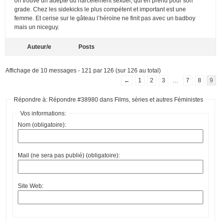
on trouve un adepte du harcèlement sexuel, qui en prend pour son
grade. Chez les sidekicks le plus compétent et important est une
femme. Et cerise sur le gâteau l’héroïne ne finit pas avec un badboy
mais un niceguy.
Auteur/e
Posts
Affichage de 10 messages - 121 par 126 (sur 126 au total)
←
1
2
3
…
7
8
9
Répondre à: Répondre #38980 dans Films, séries et autres Féministes
Vos informations:
Nom (obligatoire):
Mail (ne sera pas publié) (obligatoire):
Site Web: