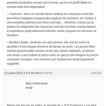
guerrière protectrice envers son homme, qui lui est plutôt faible en
combat mais bon négociateur.
– Claymore : dans un monde héroic fantaisy les claymores sont des
guerrières magiques traquant des espèces de monstres, les Yomas. A
une exception prêt tous les héros sont des… héroines. Cerise sur le
gateau les dirigeants des claymores sont des hommes manipulateurs,
et exploiteurs particulièrement décriés contre lesquels les héroines se
révoltent.
– Bamboo blade : destinée aux plus jeunes, elle met en scène le
quotidien d’une équipe féminine de kendo au lycée. Les jeunes filles
ont des personnalités variées et loin des clichés habituels. D’ailleurs
une seule a une histoire d’amour avec un garçon très éloigné du prince
charmant classique. Une romance yuri (lesbienne) serait également
suggérée.
22 juillet 2016 à 8 h 56 min
#34288
RÉPONDRE
Miss Understood
Invité
Même pas encore en salles, le remake de « SOS Fantômes » est déjà