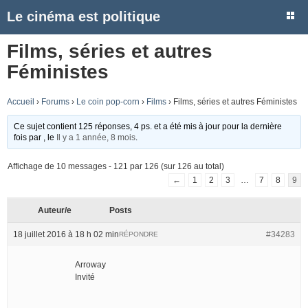
Le cinéma est politique
Films, séries et autres
Féministes
Accueil
›
Forums
›
Le coin pop-corn
›
Films
›
Films, séries et autres Féministes
Ce sujet contient 125 réponses, 4 ps. et a été mis à jour pour la dernière
fois par
, le
Il y a 1 année, 8 mois
.
Affichage de 10 messages - 121 par 126 (sur 126 au total)
←
1
2
3
…
7
8
9
Auteur/e
Posts
18 juillet 2016 à 18 h 02 min
#34283
RÉPONDRE
Arroway
Invité