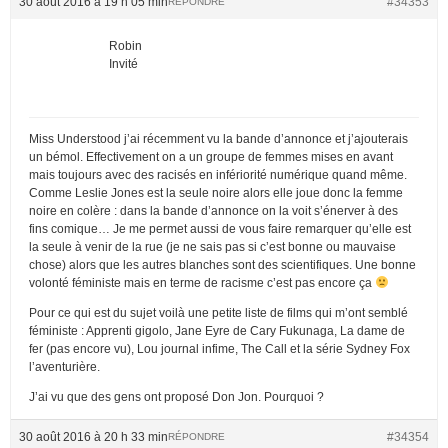
30 août 2016 à 19 h 05 min
#34353
RÉPONDRE
Robin
Invité
Miss Understood j’ai récemment vu la bande d’annonce et j’ajouterais
un bémol. Effectivement on a un groupe de femmes mises en avant
mais toujours avec des racisés en infériorité numérique quand même.
Comme Leslie Jones est la seule noire alors elle joue donc la femme
noire en colère : dans la bande d’annonce on la voit s’énerver à des
fins comique… Je me permet aussi de vous faire remarquer qu’elle est
la seule à venir de la rue (je ne sais pas si c’est bonne ou mauvaise
chose) alors que les autres blanches sont des scientifiques. Une bonne
volonté féministe mais en terme de racisme c’est pas encore ça
Pour ce qui est du sujet voilà une petite liste de films qui m’ont semblé
féministe : Apprenti gigolo, Jane Eyre de Cary Fukunaga, La dame de
fer (pas encore vu), Lou journal infime, The Call et la série Sydney Fox
l’aventurière.
J’ai vu que des gens ont proposé Don Jon. Pourquoi ?
30 août 2016 à 20 h 33 min
#34354
RÉPONDRE