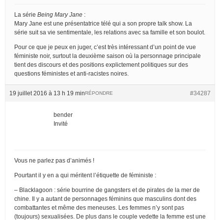
La série
Being Mary Jane
:
Mary Jane est une présentatrice télé qui a son propre talk show. La
série suit sa vie sentimentale, les relations avec sa famille et son boulot.
Pour ce que je peux en juger, c’est très intéressant d’un point de vue
féministe noir, surtout la deuxième saison où la personnage principale
tient des discours et des positions explictement politiques sur des
questions féministes et anti-racistes noires.
19 juillet 2016 à 13 h 19 min
#34287
RÉPONDRE
bender
Invité
Vous ne parlez pas d’animés !
Pourtant il y en a qui méritent l’étiquette de féministe :
– Blacklagoon : série bourrine de gangsters et de pirates de la mer de
chine. Il y a autant de personnages féminins que masculins dont des
combattantes et même des meneuses. Les femmes n’y sont pas
(toujours) sexualisées. De plus dans le couple vedette la femme est une