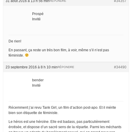
31 août 2016 à 13 h 56 min
#34357
RÉPONDRE
Prospé
Invité
De rien!
En passant, ça reste un très bon film, à voir, même s’il n’est pas
féministe.
23 septembre 2016 à 8 h 10 min
#34490
RÉPONDRE
bender
Invité
Récemment j’ai revu Tank Girl, un film d’action post-apo. Et il mérite
bien son étiquette de féministe.
Le héros est une héroïne. Elle est badass, pas particulièrement
érotisée, et dispose d’un sacré sens de la répartie. Parmi les méchants