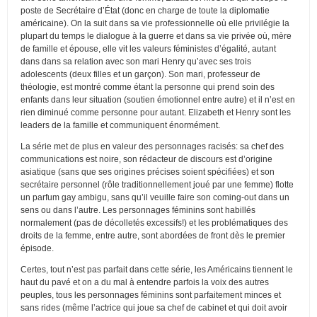
poste de Secrétaire d’État (donc en charge de toute la diplomatie
américaine). On la suit dans sa vie professionnelle où elle privilégie la
plupart du temps le dialogue à la guerre et dans sa vie privée où, mère
de famille et épouse, elle vit les valeurs féministes d’égalité, autant
dans dans sa relation avec son mari Henry qu’avec ses trois
adolescents (deux filles et un garçon). Son mari, professeur de
théologie, est montré comme étant la personne qui prend soin des
enfants dans leur situation (soutien émotionnel entre autre) et il n’est en
rien diminué comme personne pour autant. Elizabeth et Henry sont les
leaders de la famille et communiquent énormément.
La série met de plus en valeur des personnages racisés: sa chef des
communications est noire, son rédacteur de discours est d’origine
asiatique (sans que ses origines précises soient spécifiées) et son
secrétaire personnel (rôle traditionnellement joué par une femme) flotte
un parfum gay ambigu, sans qu’il veuille faire son coming-out dans un
sens ou dans l’autre. Les personnages féminins sont habillés
normalement (pas de décolletés excessifs!) et les problématiques des
droits de la femme, entre autre, sont abordées de front dès le premier
épisode.
Certes, tout n’est pas parfait dans cette série, les Américains tiennent le
haut du pavé et on a du mal à entendre parfois la voix des autres
peuples, tous les personnages féminins sont parfaitement minces et
sans rides (même l’actrice qui joue sa chef de cabinet et qui doit avoir