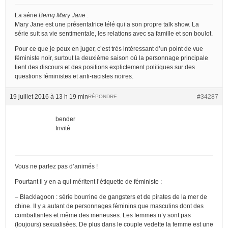
La série
Being Mary Jane
:
Mary Jane est une présentatrice télé qui a son propre talk show. La
série suit sa vie sentimentale, les relations avec sa famille et son boulot.
Pour ce que je peux en juger, c’est très intéressant d’un point de vue
féministe noir, surtout la deuxième saison où la personnage principale
tient des discours et des positions explictement politiques sur des
questions féministes et anti-racistes noires.
19 juillet 2016 à 13 h 19 min
#34287
RÉPONDRE
bender
Invité
Vous ne parlez pas d’animés !
Pourtant il y en a qui méritent l’étiquette de féministe :
– Blacklagoon : série bourrine de gangsters et de pirates de la mer de
chine. Il y a autant de personnages féminins que masculins dont des
combattantes et même des meneuses. Les femmes n’y sont pas
(toujours) sexualisées. De plus dans le couple vedette la femme est une