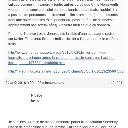
critiqué comme « misandre » (entre autres parce que Chris Hemsworth
y joue un rôle comique, celui du réceptionniste beau mais stupide). Il y
a pas mal de personnes qui trouvent le film prometteur (quatre femmes
dont une noire dans les rôles principaux, passionnées de sciences et
apparemment pas sexualisées). On verra bien ce que ça donnera.
Pour info, l’actrice Leslie Jones a été la cible d’une campagne raciste
sur twitter. Elle a tenu tête aux trolls et twitter a fini par bannir le chef des
trolls.
http://www.lemonde.fr/pixels/article/2016/07/20/twitter-bannit-un-
journaliste-pro-trump-apres-la-campagne-raciste-subie-par-l-actrice-
leslie-jones_4972211_4408996.html
http://fr.web.img6.acsta.net/c_215_290/pictures/16/06/17/10/13/235607.jpg
24 août 2016 à 20 h 23 min
#34321
RÉPONDRE
Prospé
Invité
Je suis très surprise de ne pas entendre parler ici de Madam Secretary,
une série américaine sur une femme, Elizabeth McCord qui occupe le