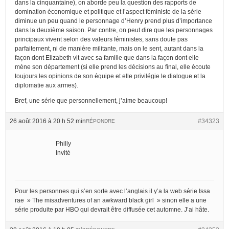
dans la cinquantaine), on aborde peu la question des rapports de
domination économique et politique et l’aspect féministe de la série
diminue un peu quand le personnage d’Henry prend plus d’importance
dans la deuxième saison. Par contre, on peut dire que les personnages
principaux vivent selon des valeurs féministes, sans doute pas
parfaitement, ni de manière militante, mais on le sent, autant dans la
façon dont Elizabeth vit avec sa famille que dans la façon dont elle
mène son département (si elle prend les décisions au final, elle écoute
toujours les opinions de son équipe et elle privilégie le dialogue et la
diplomatie aux armes).
Bref, une série que personnellement, j’aime beaucoup!
26 août 2016 à 20 h 52 min
#34323
RÉPONDRE
Philly
Invité
Pour les personnes qui s’en sorte avec l’anglais il y’a la web série Issa
rae » The misadventures of an awkward black girl » sinon elle a une
série produite par HBO qui devrait être diffusée cet automne. J’ai hâte.