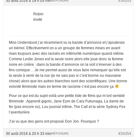
30 août 2016 à 19 h 05 min
#34353
RÉPONDRE
Robin
Invité
Miss Understood j’ai récemment vu la bande d’annonce et j’ajouterais
un bémol. Effectivement on a un groupe de femmes mises en avant
mais toujours avec des racisés en infériorité numérique quand même.
Comme Leslie Jones est la seule noire alors elle joue donc la femme
noire en colère : dans la bande d’annonce on la voit s’énerver à des
fins comique… Je me permet aussi de vous faire remarquer qu’elle est
la seule à venir de la rue (je ne sais pas si c’est bonne ou mauvaise
chose) alors que les autres blanches sont des scientifiques. Une bonne
volonté féministe mais en terme de racisme c’est pas encore ça
Pour ce qui est du sujet voilà une petite liste de films qui m’ont semblé
féministe : Apprenti gigolo, Jane Eyre de Cary Fukunaga, La dame de
fer (pas encore vu), Lou journal infime, The Call et la série Sydney Fox
l’aventurière.
J’ai vu que des gens ont proposé Don Jon. Pourquoi ?
30 août 2016 à 20 h 33 min
#34354
RÉPONDRE