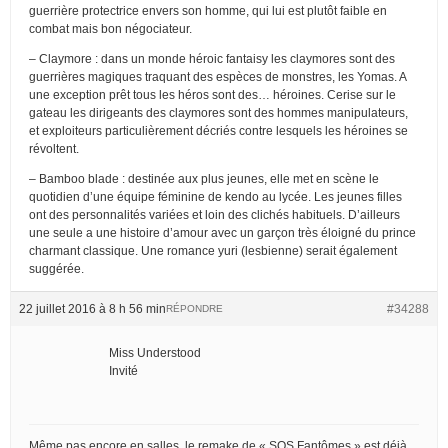
guerrière protectrice envers son homme, qui lui est plutôt faible en
combat mais bon négociateur.
– Claymore : dans un monde héroic fantaisy les claymores sont des
guerrières magiques traquant des espèces de monstres, les Yomas. A
une exception prêt tous les héros sont des… héroines. Cerise sur le
gateau les dirigeants des claymores sont des hommes manipulateurs,
et exploiteurs particulièrement décriés contre lesquels les héroines se
révoltent.
– Bamboo blade : destinée aux plus jeunes, elle met en scène le
quotidien d’une équipe féminine de kendo au lycée. Les jeunes filles
ont des personnalités variées et loin des clichés habituels. D’ailleurs
une seule a une histoire d’amour avec un garçon très éloigné du prince
charmant classique. Une romance yuri (lesbienne) serait également
suggérée.
22 juillet 2016 à 8 h 56 min
#34288
RÉPONDRE
Miss Understood
Invité
Même pas encore en salles, le remake de « SOS Fantômes » est déjà