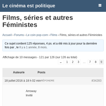
Le cinéma est politique
Films, séries et autres
Féministes
Accueil
›
Forums
›
Le coin pop-corn
›
Films
›
Films, séries et autres Féministes
Ce sujet contient 125 réponses, 4 ps. et a été mis à jour pour la dernière
fois par
, le
Il y a 1 année, 8 mois
.
Affichage de 10 messages - 121 par 126 (sur 126 au total)
←
1
2
3
…
7
8
9
Auteur/e
Posts
18 juillet 2016 à 18 h 02 min
#34283
RÉPONDRE
Arroway
Invité