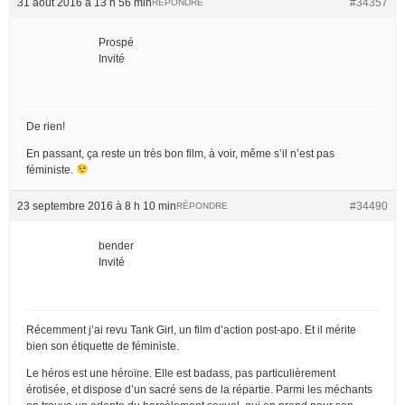
31 août 2016 à 13 h 56 min
#34357
RÉPONDRE
Prospé
Invité
De rien!
En passant, ça reste un très bon film, à voir, même s’il n’est pas
féministe.
23 septembre 2016 à 8 h 10 min
#34490
RÉPONDRE
bender
Invité
Récemment j’ai revu Tank Girl, un film d’action post-apo. Et il mérite
bien son étiquette de féministe.
Le héros est une héroïne. Elle est badass, pas particulièrement
érotisée, et dispose d’un sacré sens de la répartie. Parmi les méchants