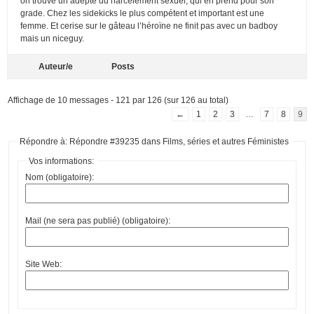
on trouve un adepte du harcèlement sexuel, qui en prend pour son
grade. Chez les sidekicks le plus compétent et important est une
femme. Et cerise sur le gâteau l’héroïne ne finit pas avec un badboy
mais un niceguy.
Auteur/e
Posts
Affichage de 10 messages - 121 par 126 (sur 126 au total)
←
1
2
3
…
7
8
9
Répondre à: Répondre #39235 dans Films, séries et autres Féministes
Vos informations:
Nom (obligatoire):
Mail (ne sera pas publié) (obligatoire):
Site Web: