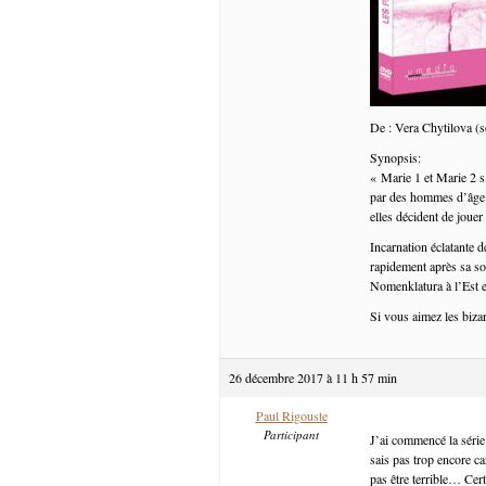
De : Vera Chytilova (s
Synopsis:
« Marie 1 et Marie 2 s’
par des hommes d’âge m
elles décident de joue
Incarnation éclatante d
rapidement après sa sor
Nomenklatura à l’Est et
Si vous aimez les bizar
26 décembre 2017 à 11 h 57 min
Paul Rigouste
Participant
J’ai commencé la série
sais pas trop encore ca
pas être terrible… Cert