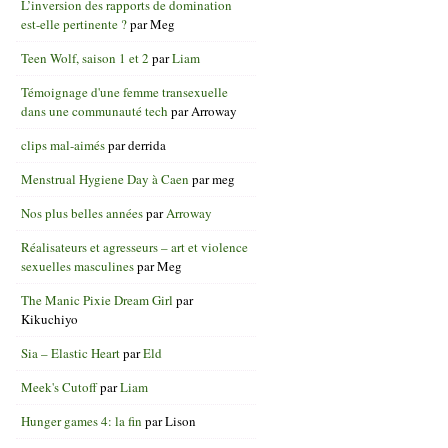
L’inversion des rapports de domination
est-elle pertinente ?
par
Meg
Teen Wolf, saison 1 et 2
par
Liam
Témoignage d'une femme transexuelle
dans une communauté tech
par
Arroway
clips mal-aimés
par
derrida
Menstrual Hygiene Day à Caen
par
meg
Nos plus belles années
par
Arroway
Réalisateurs et agresseurs – art et violence
sexuelles masculines
par
Meg
The Manic Pixie Dream Girl
par
Kikuchiyo
Sia – Elastic Heart
par
Eld
Meek's Cutoff
par
Liam
Hunger games 4: la fin
par
Lison