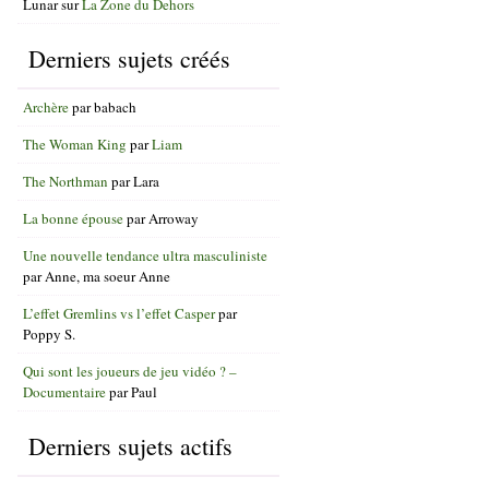
Lunar
sur
La Zone du Dehors
Derniers sujets créés
Archère
par
babach
The Woman King
par
Liam
The Northman
par
Lara
La bonne épouse
par
Arroway
Une nouvelle tendance ultra masculiniste
par
Anne, ma soeur Anne
L’effet Gremlins vs l’effet Casper
par
Poppy S.
Qui sont les joueurs de jeu vidéo ? –
Documentaire
par
Paul
Derniers sujets actifs