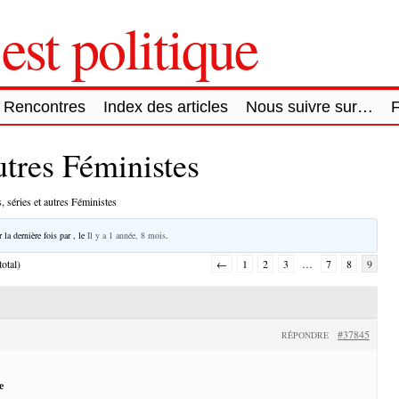
est politique
Rencontres
Index des articles
Nous suivre sur…
autres Féministes
, séries et autres Féministes
 la dernière fois par
, le
Il y a 1 année, 8 mois
.
otal)
←
1
2
3
…
7
8
9
#37845
RÉPONDRE
e