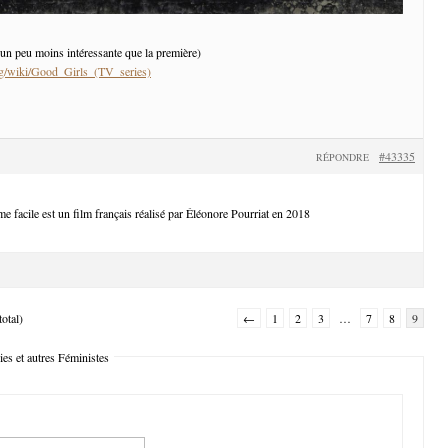
 un peu moins intéressante que la première)
org/wiki/Good_Girls_(TV_series)
#43335
RÉPONDRE
e facile est un film français réalisé par Éléonore Pourriat en 2018
otal)
←
1
2
3
…
7
8
9
es et autres Féministes