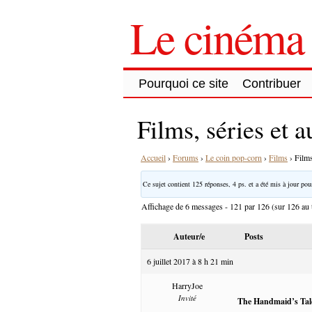
Le cinéma 
Pourquoi ce site
Contribuer
Films, séries et 
Accueil
›
Forums
›
Le coin pop-corn
›
Films
›
Films
Ce sujet contient 125 réponses, 4 ps. et a été mis à jour pour
Affichage de 6 messages - 121 par 126 (sur 126 au t
Auteur/e
Posts
6 juillet 2017 à 8 h 21 min
HarryJoe
Invité
The Handmaid’s Tal