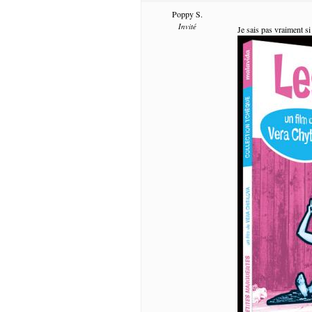
Poppy S.
Invité
Je sais pas vraiment si