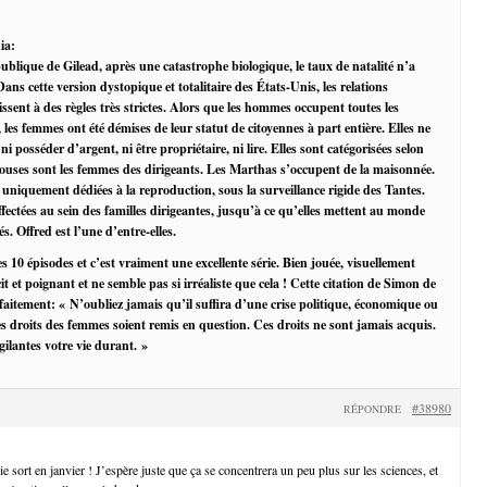
ia:
blique de Gilead, après une catastrophe biologique, le taux de natalité n’a
Dans cette version dystopique et totalitaire des États-Unis, les relations
ent à des règles très strictes. Alors que les hommes occupent toutes les
 les femmes ont été démises de leur statut de citoyennes à part entière. Elles ne
 ni posséder d’argent, ni être propriétaire, ni lire. Elles sont catégorisées selon
Épouses sont les femmes des dirigeants. Les Marthas s’occupent de la maisonnée.
 uniquement dédiées à la reproduction, sous la surveillance rigide des Tantes.
fectées au sein des familles dirigeantes, jusqu’à ce qu’elles mettent au monde
és. Offred est l’une d’entre-elles.
es 10 épisodes et c’est vraiment une excellente série. Bien jouée, visuellement
écit et poignant et ne semble pas si irréaliste que cela ! Cette citation de Simon de
faitement: « N’oubliez jamais qu’il suffira d’une crise politique, économique ou
es droits des femmes soient remis en question. Ces droits ne sont jamais acquis.
gilantes votre vie durant. »
#38980
RÉPONDRE
 sort en janvier ! J’espère juste que ça se concentrera un peu plus sur les sciences, et