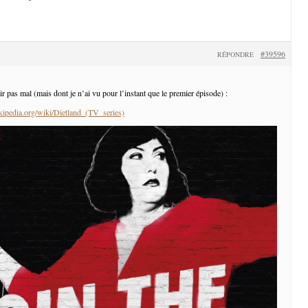
#39596
RÉPONDRE
ir pas mal (mais dont je n’ai vu pour l’instant que le premier épisode) :
ikipedia.org/wiki/Dietland_(TV_series)