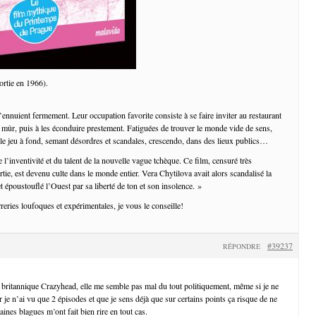
ortie en 1966).
ennuient fermement. Leur occupation favorite consiste à se faire inviter au restaurant
ûr, puis à les éconduire prestement. Fatiguées de trouver le monde vide de sens,
r le jeu à fond, semant désordres et scandales, crescendo, dans des lieux publics…
e l’inventivité et du talent de la nouvelle vague tchèque. Ce film, censuré très
tie, est devenu culte dans le monde entier. Vera Chytilova avait alors scandalisé la
 époustouflé l’Ouest par sa liberté de ton et son insolence. »
reries loufoques et expérimentales, je vous le conseille!
#39237
RÉPONDRE
 britannique Crazyhead, elle me semble pas mal du tout politiquement, même si je ne
r je n’ai vu que 2 épisodes et que je sens déjà que sur certains points ça risque de ne
aines blagues m’ont fait bien rire en tout cas.