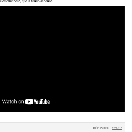
e émotionnelle, que la bande-annonce.
#39235
RÉPONDRE