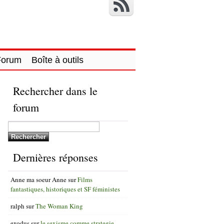
Forum
Boîte à outils
Rechercher dans le
forum
Dernières réponses
Anne ma soeur Anne
sur
Films
fantastiques, historiques et SF féministes
ralph
sur
The Woman King
exodus
sur
le sexisme comme strategie