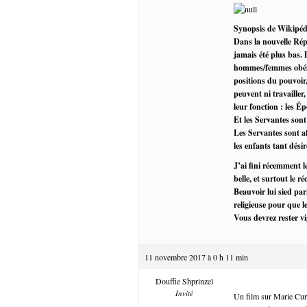
Synopsis de Wikipéd
Dans la nouvelle Répu
jamais été plus bas. 
hommes/femmes obéiss
positions du pouvoir,
peuvent ni travailler,
leur fonction : les 
Et les Servantes sont
Les Servantes sont af
les enfants tant désir
J’ai fini récemment l
belle, et surtout le r
Beauvoir lui sied par
religieuse pour que l
Vous devrez rester vi
11 novembre 2017 à 0 h 11 min
Douffie Shprinzel
Invité
Un film sur Marie Curie