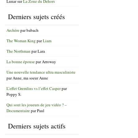
Lunar
sur
La Zone du Dehors
Derniers sujets créés
Archère
par
babach
The Woman King
par
Liam
The Northman
par
Lara
La bonne épouse
par
Arroway
Une nouvelle tendance ultra masculiniste
par
Anne, ma soeur Anne
L’effet Gremlins vs l’effet Casper
par
Poppy S.
Qui sont les joueurs de jeu vidéo ? –
Documentaire
par
Paul
Derniers sujets actifs