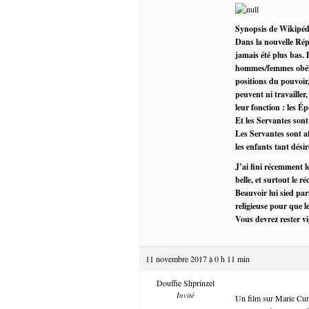
Synopsis de Wikipéd
Dans la nouvelle Répu
jamais été plus bas. 
hommes/femmes obéiss
positions du pouvoir,
peuvent ni travailler,
leur fonction : les 
Et les Servantes sont
Les Servantes sont af
les enfants tant désir
J’ai fini récemment l
belle, et surtout le r
Beauvoir lui sied par
religieuse pour que l
Vous devrez rester vi
11 novembre 2017 à 0 h 11 min
Douffie Shprinzel
Invité
Un film sur Marie Curie