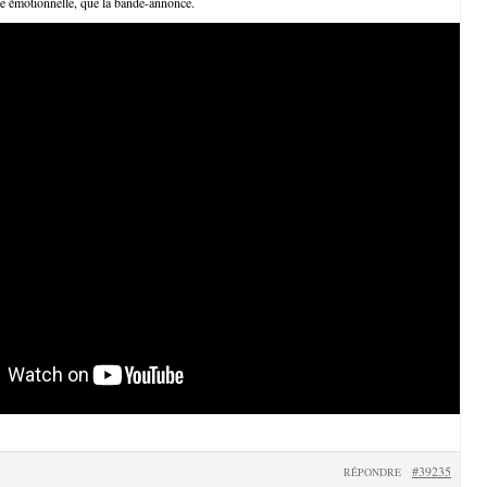
e émotionnelle, que la bande-annonce.
#39235
RÉPONDRE