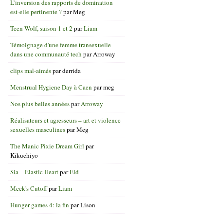
L’inversion des rapports de domination
est-elle pertinente ?
par
Meg
Teen Wolf, saison 1 et 2
par
Liam
Témoignage d'une femme transexuelle
dans une communauté tech
par
Arroway
clips mal-aimés
par
derrida
Menstrual Hygiene Day à Caen
par
meg
Nos plus belles années
par
Arroway
Réalisateurs et agresseurs – art et violence
sexuelles masculines
par
Meg
The Manic Pixie Dream Girl
par
Kikuchiyo
Sia – Elastic Heart
par
Eld
Meek's Cutoff
par
Liam
Hunger games 4: la fin
par
Lison