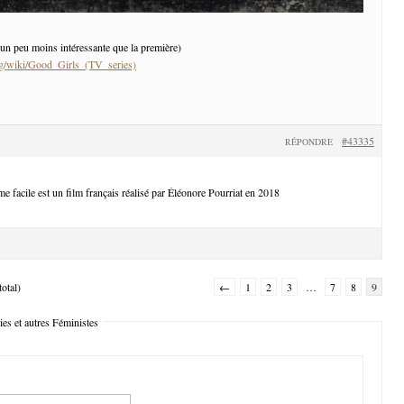
 un peu moins intéressante que la première)
org/wiki/Good_Girls_(TV_series)
#43335
RÉPONDRE
e facile est un film français réalisé par Éléonore Pourriat en 2018
otal)
←
1
2
3
…
7
8
9
es et autres Féministes