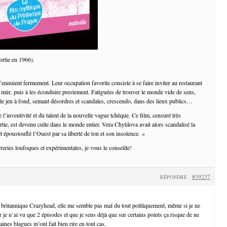
ortie en 1966).
ennuient fermement. Leur occupation favorite consiste à se faire inviter au restaurant
ûr, puis à les éconduire prestement. Fatiguées de trouver le monde vide de sens,
r le jeu à fond, semant désordres et scandales, crescendo, dans des lieux publics…
e l’inventivité et du talent de la nouvelle vague tchèque. Ce film, censuré très
tie, est devenu culte dans le monde entier. Vera Chytilova avait alors scandalisé la
 époustouflé l’Ouest par sa liberté de ton et son insolence. »
reries loufoques et expérimentales, je vous le conseille!
#39237
RÉPONDRE
 britannique Crazyhead, elle me semble pas mal du tout politiquement, même si je ne
r je n’ai vu que 2 épisodes et que je sens déjà que sur certains points ça risque de ne
aines blagues m’ont fait bien rire en tout cas.