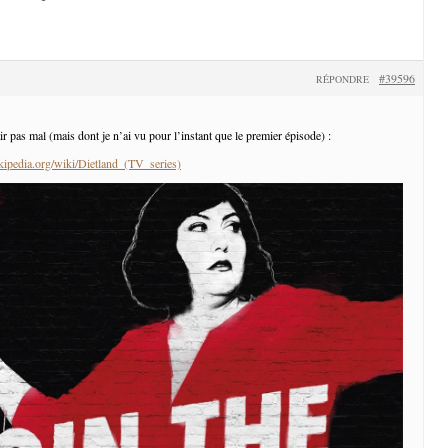
#39596
RÉPONDRE
ir pas mal (mais dont je n’ai vu pour l’instant que le premier épisode) :
ikipedia.org/wiki/Dietland_(TV_series)