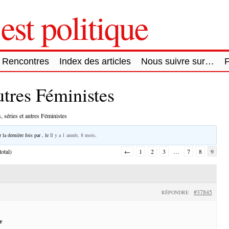
est politique
Rencontres
Index des articles
Nous suivre sur…
autres Féministes
, séries et autres Féministes
 la dernière fois par
, le
Il y a 1 année, 8 mois
.
otal)
←
1
2
3
…
7
8
9
#37845
RÉPONDRE
e