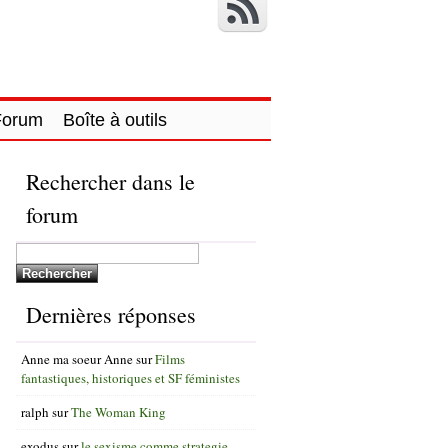
Forum
Boîte à outils
Rechercher dans le
forum
Dernières réponses
Anne ma soeur Anne
sur
Films
fantastiques, historiques et SF féministes
ralph
sur
The Woman King
exodus
sur
le sexisme comme strategie