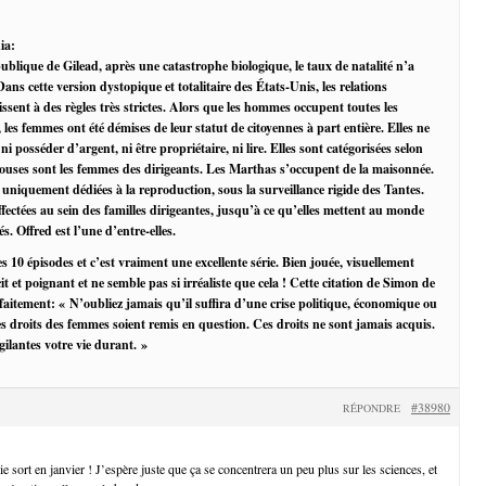
ia:
blique de Gilead, après une catastrophe biologique, le taux de natalité n’a
Dans cette version dystopique et totalitaire des États-Unis, les relations
ent à des règles très strictes. Alors que les hommes occupent toutes les
 les femmes ont été démises de leur statut de citoyennes à part entière. Elles ne
 ni posséder d’argent, ni être propriétaire, ni lire. Elles sont catégorisées selon
Épouses sont les femmes des dirigeants. Les Marthas s’occupent de la maisonnée.
 uniquement dédiées à la reproduction, sous la surveillance rigide des Tantes.
fectées au sein des familles dirigeantes, jusqu’à ce qu’elles mettent au monde
és. Offred est l’une d’entre-elles.
es 10 épisodes et c’est vraiment une excellente série. Bien jouée, visuellement
écit et poignant et ne semble pas si irréaliste que cela ! Cette citation de Simon de
faitement: « N’oubliez jamais qu’il suffira d’une crise politique, économique ou
es droits des femmes soient remis en question. Ces droits ne sont jamais acquis.
gilantes votre vie durant. »
#38980
RÉPONDRE
 sort en janvier ! J’espère juste que ça se concentrera un peu plus sur les sciences, et