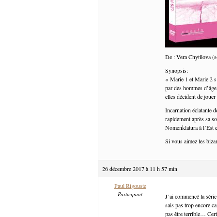
De : Vera Chytilova (s
Synopsis:
« Marie 1 et Marie 2 s’
par des hommes d’âge m
elles décident de joue
Incarnation éclatante d
rapidement après sa sor
Nomenklatura à l’Est et
Si vous aimez les bizar
26 décembre 2017 à 11 h 57 min
Paul Rigouste
Participant
J’ai commencé la série
sais pas trop encore ca
pas être terrible… Cert