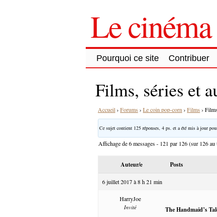
Le cinéma 
Pourquoi ce site
Contribuer
Films, séries et 
Accueil
›
Forums
›
Le coin pop-corn
›
Films
›
Films
Ce sujet contient 125 réponses, 4 ps. et a été mis à jour pour
Affichage de 6 messages - 121 par 126 (sur 126 au t
Auteur/e
Posts
6 juillet 2017 à 8 h 21 min
HarryJoe
Invité
The Handmaid’s Tal