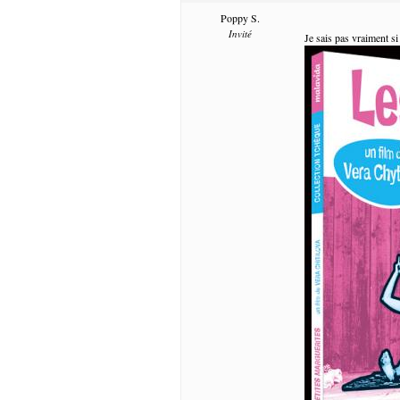
Poppy S.
Invité
Je sais pas vraiment si