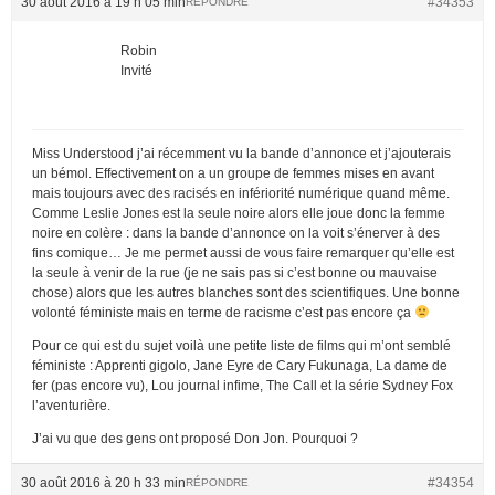
30 août 2016 à 19 h 05 min
#34353
RÉPONDRE
Robin
Invité
Miss Understood j’ai récemment vu la bande d’annonce et j’ajouterais
un bémol. Effectivement on a un groupe de femmes mises en avant
mais toujours avec des racisés en infériorité numérique quand même.
Comme Leslie Jones est la seule noire alors elle joue donc la femme
noire en colère : dans la bande d’annonce on la voit s’énerver à des
fins comique… Je me permet aussi de vous faire remarquer qu’elle est
la seule à venir de la rue (je ne sais pas si c’est bonne ou mauvaise
chose) alors que les autres blanches sont des scientifiques. Une bonne
volonté féministe mais en terme de racisme c’est pas encore ça
Pour ce qui est du sujet voilà une petite liste de films qui m’ont semblé
féministe : Apprenti gigolo, Jane Eyre de Cary Fukunaga, La dame de
fer (pas encore vu), Lou journal infime, The Call et la série Sydney Fox
l’aventurière.
J’ai vu que des gens ont proposé Don Jon. Pourquoi ?
30 août 2016 à 20 h 33 min
#34354
RÉPONDRE