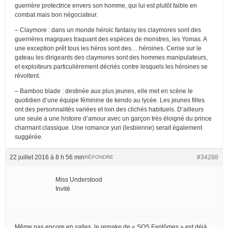
guerrière protectrice envers son homme, qui lui est plutôt faible en
combat mais bon négociateur.
– Claymore : dans un monde héroic fantaisy les claymores sont des
guerrières magiques traquant des espèces de monstres, les Yomas. A
une exception prêt tous les héros sont des… héroines. Cerise sur le
gateau les dirigeants des claymores sont des hommes manipulateurs,
et exploiteurs particulièrement décriés contre lesquels les héroines se
révoltent.
– Bamboo blade : destinée aux plus jeunes, elle met en scène le
quotidien d’une équipe féminine de kendo au lycée. Les jeunes filles
ont des personnalités variées et loin des clichés habituels. D’ailleurs
une seule a une histoire d’amour avec un garçon très éloigné du prince
charmant classique. Une romance yuri (lesbienne) serait également
suggérée.
22 juillet 2016 à 8 h 56 min
#34288
RÉPONDRE
Miss Understood
Invité
Même pas encore en salles, le remake de « SOS Fantômes » est déjà