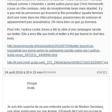
critiqué comme « misandre » (entre autres parce que Chris Hemsworth
y joue un rôle comique, celui du réceptionniste beau mais stupide). Il y
a pas mal de personnes qui trouvent le film prometteur (quatre femmes
dont une noire dans les rôles principaux, passionnées de sciences et
apparemment pas sexualisées). On verra bien ce que ça donnera.
Pour info, l’actrice Leslie Jones a été la cible d’une campagne raciste
sur twitter. Elle a tenu tête aux trolls et twitter a fini par bannir le chef des
trolls.
http://www.lemonde.fr/pixels/article/2016/07/20/twitter-bannit-un-
journaliste-pro-trump-apres-la-campagne-raciste-subie-par-l-actrice-
leslie-jones_4972211_4408996.html
http://fr.web.img6.acsta.net/c_215_290/pictures/16/06/17/10/13/235607.jpg
24 août 2016 à 20 h 23 min
#34321
RÉPONDRE
Prospé
Invité
Je suis très surprise de ne pas entendre parler ici de Madam Secretary,
une série américaine sur une femme, Elizabeth McCord qui occupe le