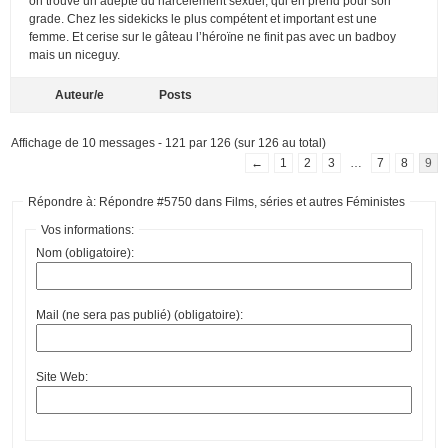
on trouve un adepte du harcèlement sexuel, qui en prend pour son
grade. Chez les sidekicks le plus compétent et important est une
femme. Et cerise sur le gâteau l’héroïne ne finit pas avec un badboy
mais un niceguy.
Auteur/e
Posts
Affichage de 10 messages - 121 par 126 (sur 126 au total)
←
1
2
3
…
7
8
9
Répondre à: Répondre #5750 dans Films, séries et autres Féministes
Vos informations:
Nom (obligatoire):
Mail (ne sera pas publié) (obligatoire):
Site Web: