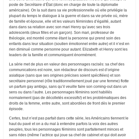
poste de Secrétaire d’État (donc en charge de toute la diplomatie
américaine). On la suit dans sa vie professionnelle où elle privilégie la
plupart du temps le dialogue à la guerre et dans sa vie privée où, mère
de famille et épouse, elle vit les valeurs féministes d’égalité, autant
dans dans sa relation avec son mari Henry qu’avec ses trois
adolescents (deux filles et un garçon). Son mari, professeur de
théologie, est montré comme étant la personne qui prend soin des
enfants dans leur situation (soutien émotionnel entre autre) et il n’est en
rien diminué comme personne pour autant. Elizabeth et Henry sont les
leaders de la famille et communiquent énormément.
La série met de plus en valeur des personnages racisés: sa chef des
communications est noire, son rédacteur de discours est d’origine
asiatique (sans que ses origines précises soient spécifiées) et son
secrétaire personnel (rôle traditionnellement joué par une femme) flotte
un parfum gay ambigu, sans qu’il veuille faire son coming-out dans un
sens ou dans l’autre. Les personnages féminins sont habillés
normalement (pas de décolletés excessifs!) et les problématiques des
droits de la femme, entre autre, sont abordées de front dès le premier
épisode.
Certes, tout n’est pas parfait dans cette série, les Américains tiennent le
haut du pavé et on a du mal à entendre parfois la voix des autres
peuples, tous les personnages féminins sont parfaitement minces et
sans rides (même l’actrice qui joue sa chef de cabinet et qui doit avoir