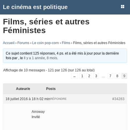
Le cinéma est politique
Films, séries et autres
Féministes
Accueil
›
Forums
›
Le coin pop-corn
›
Films
›
Films, séries et autres Féministes
Ce sujet contient 125 réponses, 4 ps. et a été mis à jour pour la dernière
fois par
, le
Il y a 1 année, 8 mois
.
Affichage de 10 messages - 121 par 126 (sur 126 au total)
←
1
2
3
…
7
8
9
Auteur/e
Posts
18 juillet 2016 à 18 h 02 min
#34283
RÉPONDRE
Arroway
Invité