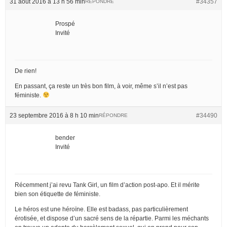
31 août 2016 à 13 h 56 min
#34357
RÉPONDRE
Prospé
Invité
De rien!
En passant, ça reste un très bon film, à voir, même s’il n’est pas
féministe.
23 septembre 2016 à 8 h 10 min
#34490
RÉPONDRE
bender
Invité
Récemment j’ai revu Tank Girl, un film d’action post-apo. Et il mérite
bien son étiquette de féministe.
Le héros est une héroïne. Elle est badass, pas particulièrement
érotisée, et dispose d’un sacré sens de la répartie. Parmi les méchants