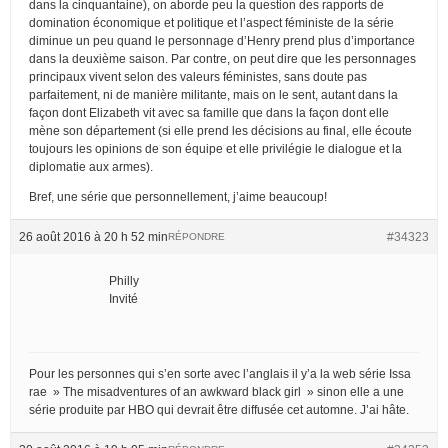
dans la cinquantaine), on aborde peu la question des rapports de
domination économique et politique et l’aspect féministe de la série
diminue un peu quand le personnage d’Henry prend plus d’importance
dans la deuxième saison. Par contre, on peut dire que les personnages
principaux vivent selon des valeurs féministes, sans doute pas
parfaitement, ni de manière militante, mais on le sent, autant dans la
façon dont Elizabeth vit avec sa famille que dans la façon dont elle
mène son département (si elle prend les décisions au final, elle écoute
toujours les opinions de son équipe et elle privilégie le dialogue et la
diplomatie aux armes).
Bref, une série que personnellement, j’aime beaucoup!
26 août 2016 à 20 h 52 min
#34323
RÉPONDRE
Philly
Invité
Pour les personnes qui s’en sorte avec l’anglais il y’a la web série Issa
rae » The misadventures of an awkward black girl » sinon elle a une
série produite par HBO qui devrait être diffusée cet automne. J’ai hâte.