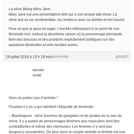
La série
Being Mary Jane
:
Mary Jane est une présentatrice télé qui a son propre talk show. La
série suit sa vie sentimentale, les relations avec sa famille et son boulot.
Pour ce que je peux en juger, c’est très intéressant d’un point de vue
féministe noir, surtout la deuxième saison où la personnage principale
tient des discours et des positions explictement politiques sur des
questions féministes et anti-racistes noires.
19 juillet 2016 à 13 h 19 min
#34287
RÉPONDRE
bender
Invité
Vous ne parlez pas d’animés !
Pourtant il y en a qui méritent l’étiquette de féministe :
– Blacklagoon : série bourrine de gangsters et de pirates de la mer de
chine. Il y a autant de personnages féminins que masculins dont des
combattantes et même des meneuses. Les femmes n’y sont pas
(toujours) sexualisées. De plus dans le couple vedette la femme est une