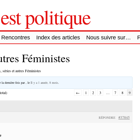
est politique
Rencontres
Index des articles
Nous suivre sur…
autres Féministes
, séries et autres Féministes
 la dernière fois par
, le
Il y a 1 année, 8 mois
.
otal)
←
1
2
3
…
7
8
9
#37845
RÉPONDRE
e