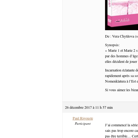
De : Vera Chytilova (s
Synopsis:
« Marie 1 et Marie 2 s’
par des hommes d’âge m
elles décident de joue
Incarnation éclatante d
rapidement après sa sor
Nomenklatura à l’Est et
Si vous aimez les bizar
26 décembre 2017 à 11 h 57 min
Paul Rigouste
Participant
J’ai commencé la série
sais pas trop encore ca
pas être terrible… Cert