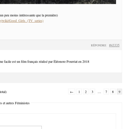
 un peu moins intéressante que la première)
org/wiki/Good_Girls_(TV_series)
#43335
RÉPONDRE
e facile est un film français réalisé par Éléonore Pourriat en 2018
otal)
←
1
2
3
…
7
8
9
s et autres Féministes