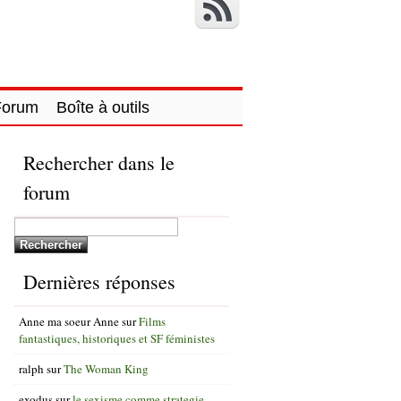
Forum
Boîte à outils
Rechercher dans le
forum
Dernières réponses
Anne ma soeur Anne
sur
Films
fantastiques, historiques et SF féministes
ralph
sur
The Woman King
exodus
sur
le sexisme comme strategie