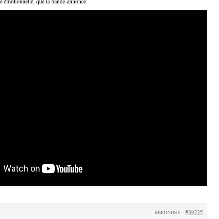
e émotionnelle, que la bande-annonce.
#39235
RÉPONDRE