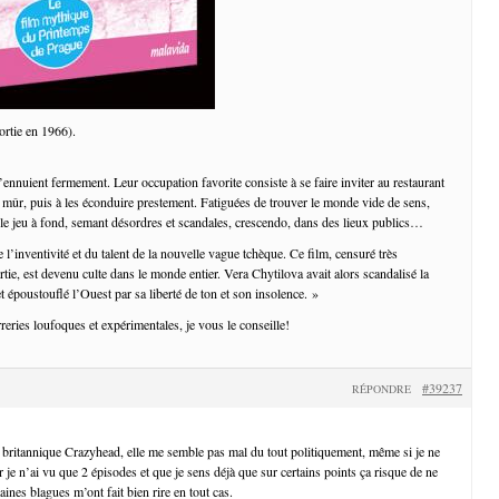
ortie en 1966).
ennuient fermement. Leur occupation favorite consiste à se faire inviter au restaurant
ûr, puis à les éconduire prestement. Fatiguées de trouver le monde vide de sens,
r le jeu à fond, semant désordres et scandales, crescendo, dans des lieux publics…
e l’inventivité et du talent de la nouvelle vague tchèque. Ce film, censuré très
tie, est devenu culte dans le monde entier. Vera Chytilova avait alors scandalisé la
 époustouflé l’Ouest par sa liberté de ton et son insolence. »
reries loufoques et expérimentales, je vous le conseille!
#39237
RÉPONDRE
 britannique Crazyhead, elle me semble pas mal du tout politiquement, même si je ne
r je n’ai vu que 2 épisodes et que je sens déjà que sur certains points ça risque de ne
aines blagues m’ont fait bien rire en tout cas.