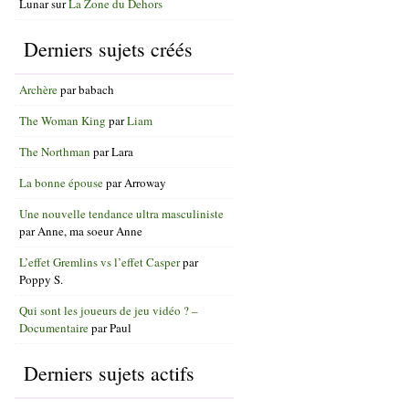
Lunar
sur
La Zone du Dehors
Derniers sujets créés
Archère
par
babach
The Woman King
par
Liam
The Northman
par
Lara
La bonne épouse
par
Arroway
Une nouvelle tendance ultra masculiniste
par
Anne, ma soeur Anne
L’effet Gremlins vs l’effet Casper
par
Poppy S.
Qui sont les joueurs de jeu vidéo ? –
Documentaire
par
Paul
Derniers sujets actifs