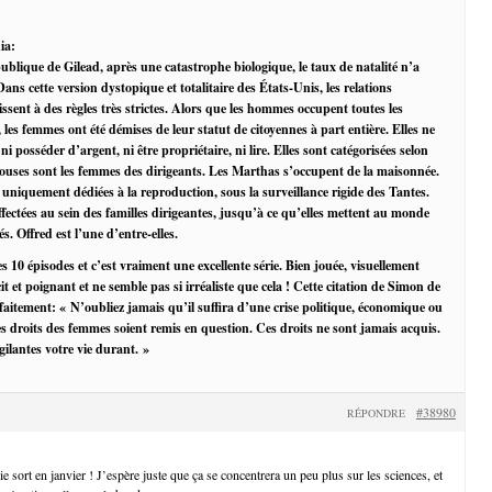
ia:
blique de Gilead, après une catastrophe biologique, le taux de natalité n’a
Dans cette version dystopique et totalitaire des États-Unis, les relations
ent à des règles très strictes. Alors que les hommes occupent toutes les
 les femmes ont été démises de leur statut de citoyennes à part entière. Elles ne
 ni posséder d’argent, ni être propriétaire, ni lire. Elles sont catégorisées selon
Épouses sont les femmes des dirigeants. Les Marthas s’occupent de la maisonnée.
 uniquement dédiées à la reproduction, sous la surveillance rigide des Tantes.
fectées au sein des familles dirigeantes, jusqu’à ce qu’elles mettent au monde
és. Offred est l’une d’entre-elles.
es 10 épisodes et c’est vraiment une excellente série. Bien jouée, visuellement
écit et poignant et ne semble pas si irréaliste que cela ! Cette citation de Simon de
faitement: « N’oubliez jamais qu’il suffira d’une crise politique, économique ou
es droits des femmes soient remis en question. Ces droits ne sont jamais acquis.
gilantes votre vie durant. »
#38980
RÉPONDRE
 sort en janvier ! J’espère juste que ça se concentrera un peu plus sur les sciences, et