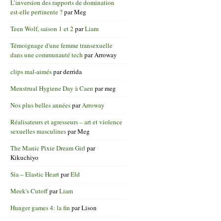
L’inversion des rapports de domination
est-elle pertinente ?
par
Meg
Teen Wolf, saison 1 et 2
par
Liam
Témoignage d'une femme transexuelle
dans une communauté tech
par
Arroway
clips mal-aimés
par
derrida
Menstrual Hygiene Day à Caen
par
meg
Nos plus belles années
par
Arroway
Réalisateurs et agresseurs – art et violence
sexuelles masculines
par
Meg
The Manic Pixie Dream Girl
par
Kikuchiyo
Sia – Elastic Heart
par
Eld
Meek's Cutoff
par
Liam
Hunger games 4: la fin
par
Lison