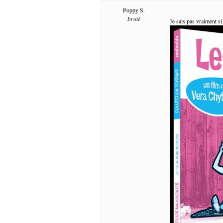
Poppy S.
Invité
Je sais pas vraiment si