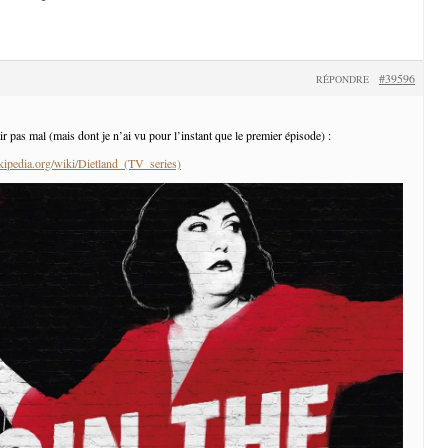
#39596
RÉPONDRE
ir pas mal (mais dont je n’ai vu pour l’instant que le premier épisode) :
ikipedia.org/wiki/Dietland_(TV_series)