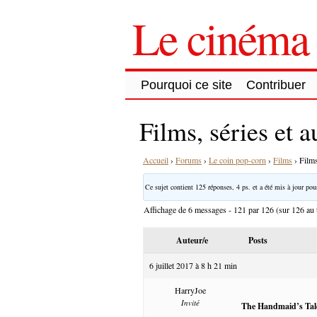
Le cinéma 
Pourquoi ce site
Contribuer
Films, séries et 
Accueil
›
Forums
›
Le coin pop-corn
›
Films
›
Films
Ce sujet contient 125 réponses, 4 ps. et a été mis à jour pour
Affichage de 6 messages - 121 par 126 (sur 126 au t
Auteur/e
Posts
6 juillet 2017 à 8 h 21 min
HarryJoe
Invité
The Handmaid’s Tal