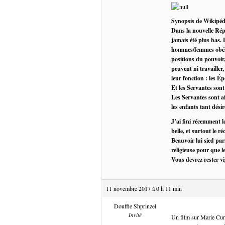
Synopsis de Wikipéd
Dans la nouvelle Répu
jamais été plus bas. 
hommes/femmes obéiss
positions du pouvoir,
peuvent ni travailler,
leur fonction : les 
Et les Servantes sont
Les Servantes sont af
les enfants tant désir
J’ai fini récemment l
belle, et surtout le r
Beauvoir lui sied par
religieuse pour que l
Vous devrez rester vi
11 novembre 2017 à 0 h 11 min
Douffie Shprinzel
Invité
Un film sur Marie Curie