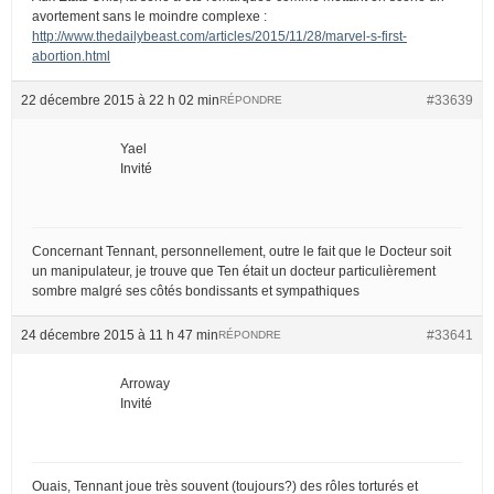
avortement sans le moindre complexe :
http://www.thedailybeast.com/articles/2015/11/28/marvel-s-first-
abortion.html
22 décembre 2015 à 22 h 02 min
#33639
RÉPONDRE
Yael
Invité
Concernant Tennant, personnellement, outre le fait que le Docteur soit
un manipulateur, je trouve que Ten était un docteur particulièrement
sombre malgré ses côtés bondissants et sympathiques
24 décembre 2015 à 11 h 47 min
#33641
RÉPONDRE
Arroway
Invité
Ouais, Tennant joue très souvent (toujours?) des rôles torturés et