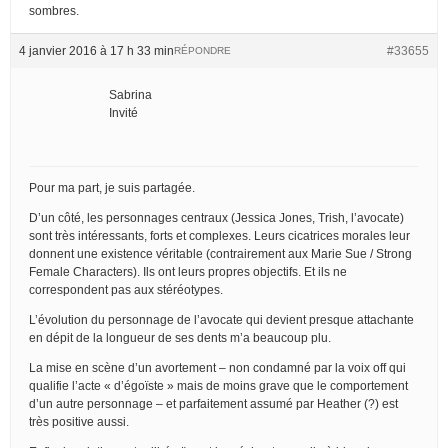
sombres.
4 janvier 2016 à 17 h 33 min
#33655
RÉPONDRE
Sabrina
Invité
Pour ma part, je suis partagée.
D’un côté, les personnages centraux (Jessica Jones, Trish, l’avocate)
sont très intéressants, forts et complexes. Leurs cicatrices morales leur
donnent une existence véritable (contrairement aux Marie Sue / Strong
Female Characters). Ils ont leurs propres objectifs. Et ils ne
correspondent pas aux stéréotypes.
L’évolution du personnage de l’avocate qui devient presque attachante
en dépit de la longueur de ses dents m’a beaucoup plu.
La mise en scène d’un avortement – non condamné par la voix off qui
qualifie l’acte « d’égoïste » mais de moins grave que le comportement
d’un autre personnage – et parfaitement assumé par Heather (?) est
très positive aussi.