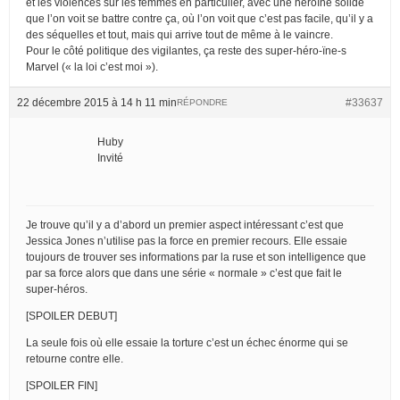
et les violences sur les femmes en particulier, avec une héroïne solide
que l’on voit se battre contre ça, où l’on voit que c’est pas facile, qu’il y a
des séquelles et tout, mais qui arrive tout de même à le vaincre.
Pour le côté politique des vigilantes, ça reste des super-héro-ïne-s
Marvel (« la loi c’est moi »).
22 décembre 2015 à 14 h 11 min
#33637
RÉPONDRE
Huby
Invité
Je trouve qu’il y a d’abord un premier aspect intéressant c’est que
Jessica Jones n’utilise pas la force en premier recours. Elle essaie
toujours de trouver ses informations par la ruse et son intelligence que
par sa force alors que dans une série « normale » c’est que fait le
super-héros.
[SPOILER DEBUT]
La seule fois où elle essaie la torture c’est un échec énorme qui se
retourne contre elle.
[SPOILER FIN]