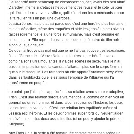
J’ai regardé avec beaucoup de circonspection, car j’avais très peu aimé
Daredevil même si c’était esthétiquement très réussi et le côté justicier
qui décide de « sauver sa ville », quitte à torturer les « méchants » pour
le faire, j’en fais un peu une overdose.
Jessica Jones m’a plu aussi parce que c’est une héroïne plus humaine :
elle est détective, mène des enquêtes et aide les gens à un peu niveau
(accessoirement elle a une force surhumaine, mais c’est presque en
second plan). Elle reprend pas mal de code du détective de film noir :
alcoolique, aigrie, etc.
Ce que j’ai trouvé pas mal est que je ne l’ai pas trouvée très sexualisée,
à la différence de la Veuve Noire ou d’autres super-héroïnes aux
combinaisons ultra moulantes. Il y a des scènes de sexe, mais je n’ai
pas eu l’impression que la caméra s’attardait plus sur le corps féminin
que sur le masculin. Les rares fois où elle apparaît vraiment sexy, c’est
dans les flashbacks où elle est sous l’emprise de Killgrave qui l’a
transformée en poupée.
Le point que j’ai le plus apprécié est sa relation avec sa sœur adoptive,
Trish. C’est une relation sororale vraiment belle, comme on n’en voit en
général qu’entre homme. Et dans la construction de l’histoire, les deux
se soutiennent vraiment. C’est une relation très équilibrée même si
Jessica est l’héroïne. Et les deux hommes super forts qui veulent aider
se révèlent tous les deux assez inutiles (et on peut y ajouter le père de
Killgrave).
Aux Etats Unis, la série a été remarquée comme mettant en scène un