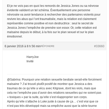
Et je ne vois pas en quoi les remords de Jessica Jones ou sa névrose
évidente valident un tel schéma. Éventuellement une personne
névrosée va avoir tendance à rechercher des partenaires violents pour
revivre les abus qui l’ont traumatisée, mais la relation est clairement
représentée comme positive et non destructrice : seul le secret de
Jessica Jones l’empêche de prendre son essor. Or, cette relation est
malsaine depuis le début, à la fois sur le plan sexuel et sur le plan
émotionnel.
6 janvier 2016 à 8 h 56 min
#33660
RÉPONDRE
HarryJoe
Invité
@Sabrina: Pourquoi une relation sexuelle bestiale serait-elle forcément
malsaine ? J’ai trouvé plutôt positif de montrer que Jessica a des
traumas de ce qu’elle a vécu avec Kilgrave, dont les viols, mais que
cela ne l’empêche pas d’avoir des relations sexuelles qui ne soient pas
« toxiques » par la suite, qu’elle s’est réapproprier son corps.
Après qu’elle s’attache à Luke juste à cause de ça… c’est vrai que ce
n’est pas très développé mais sa empêche aussi que la série tourne