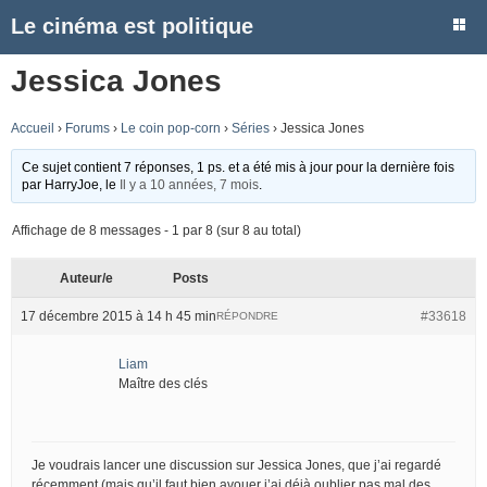
Le cinéma est politique
Jessica Jones
Accueil
›
Forums
›
Le coin pop-corn
›
Séries
›
Jessica Jones
Ce sujet contient 7 réponses, 1 ps. et a été mis à jour pour la dernière fois
par
HarryJoe
, le
Il y a 10 années, 7 mois
.
Affichage de 8 messages - 1 par 8 (sur 8 au total)
Auteur/e
Posts
17 décembre 2015 à 14 h 45 min
#33618
RÉPONDRE
Liam
Maître des clés
Je voudrais lancer une discussion sur Jessica Jones, que j’ai regardé
récemment (mais qu’il faut bien avouer j’ai déjà oublier pas mal des