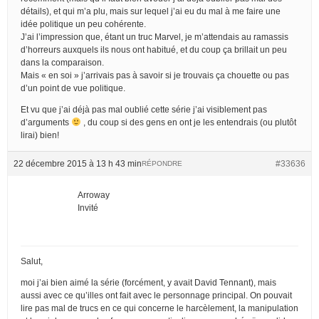
détails), et qui m’a plu, mais sur lequel j’ai eu du mal à me faire une
idée politique un peu cohérente.
J’ai l’impression que, étant un truc Marvel, je m’attendais au ramassis
d’horreurs auxquels ils nous ont habitué, et du coup ça brillait un peu
dans la comparaison.
Mais « en soi » j’arrivais pas à savoir si je trouvais ça chouette ou pas
d’un point de vue politique.
Et vu que j’ai déjà pas mal oublié cette série j’ai visiblement pas
d’arguments
, du coup si des gens en ont je les entendrais (ou plutôt
lirai) bien!
22 décembre 2015 à 13 h 43 min
#33636
RÉPONDRE
Arroway
Invité
Salut,
moi j’ai bien aimé la série (forcément, y avait David Tennant), mais
aussi avec ce qu’illes ont fait avec le personnage principal. On pouvait
lire pas mal de trucs en ce qui concerne le harcèlement, la manipulation