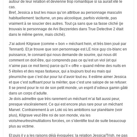
autour de leur relation et devienne trop romantique si sa aurait été le
cas.
Bref, Jessica a tout les maux qu’on attribue au personnage masculin
habituellement: taciturne, un peu alcoolique, parfois violente, pas
vraiment à se soucier des autres. Tout ça sans que sa fasse cliché (je
trouvais le personnage de Ani Bezzerides dans True Detective 2 était
dans le même genre, mais cliché).
J’ai adoré Kilgrave (comme « bon » méchant hein, et très bien joué par
Tennant). Et je trouve que son personnage est LE nice guy cis-blanc en
puissance, le connard qui nous demande de sourire, qui nous dit
comment on doit être, qui comprends pas ce qu’est un viol (et qui
n’aime pas ce mot tiens) parce qu’il « offre » quand même des nuits en
5 étoiles et des repas fastueux, qui a toujours tout eu mais qui
pleurniche que c’est dur pour lui d’avoir tout eu. Il estime aimer Jessica
et que c’est suffisant pour la mériter, que c’est une salope de se refuser.
Il se prend pour le roi de son petit monde, un esprit d’odieux gamin gâté
dans un corps d’adulte.
Je dois admettre que très rarement un méchant m’ai fait aussi peur,
presque viscéralement. Ce qui est encore plus rare pour un méchant
Marvel. Contrairement à un Loki où les ambitions sur planétaire (voir
plus), Kilgrave veut être roi de son monde, via les
viols/meurtres/mutilations forcées, on s’identifie tout de suite beaucoup
plus au victime.
Et puis il y a les raisons déjà évoquées: la relation Jessica/Trish, ne pas