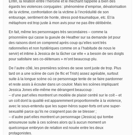
Enfin, la relation entre l’héroïne et le méchant rappelle à bien des
égards les violences conjugales : phénomène d’emprise, dévalorisation
de la victime, confrontation de la victime à l’incrédulité de son
entourage, sentiment de honte, stress post-traumatique, etc. Et la
métaphore est trop juste à mon avis pour ne pas être délibérée.
En fait, même les personnages très secondaires – comme la
prisonnière qui casse la gueule de Heather sur sa demande (et pour
des raisons dont on comprend après coup qu’elles sont très
rationnelles et non hystériques comme on a l’habitude de nous le
servir) et intime à Jessica de la lâcher car elle « a besoin de ses doigts
pour satisfaire ses co-détenues » m’ont beaucoup plu.
De l’autre côté, les premières scènes de sexe sont juste de trop. Plus
tard on a une scène de cuni (le flic et Trish) assez agréable, surtout
suite à la longue scène où ce personnage tente de se faire pardonner
et reste assis à écouter dans un couloir. Mais les scènes impliquant
Jessica Jones elle-même me dérangent beaucoup :
– d’une part elles montrent un modèle de plaisir centré sur le coït – et
un coït dont la qualité est apparemment proportionnelle à la violence,
avec le sous-entendu que les super-héros super-forts ont une super-
sexualité parce qu’ils ne craignent pas de se blesser ;
– d’autre part elles montrent un personnage (Jessica) qui tombe
amoureuse suite à ces scènes alors qu’à aucun moment un
quelconque embryon de relation est nouée entre les deux
protagonistes.