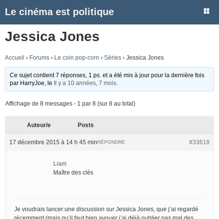
Le cinéma est politique
Jessica Jones
Accueil
›
Forums
›
Le coin pop-corn
›
Séries
›
Jessica Jones
Ce sujet contient 7 réponses, 1 ps. et a été mis à jour pour la dernière fois
par
HarryJoe
, le
Il y a 10 années, 7 mois
.
Affichage de 8 messages - 1 par 8 (sur 8 au total)
Auteur/e
Posts
17 décembre 2015 à 14 h 45 min
#33618
RÉPONDRE
Liam
Maître des clés
Je voudrais lancer une discussion sur Jessica Jones, que j’ai regardé
récemment (mais qu’il faut bien avouer j’ai déjà oublier pas mal des