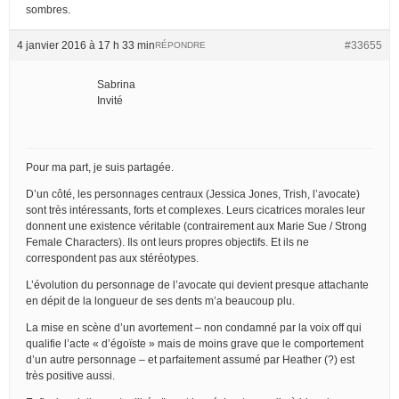
sombres.
4 janvier 2016 à 17 h 33 min
#33655
RÉPONDRE
Sabrina
Invité
Pour ma part, je suis partagée.
D’un côté, les personnages centraux (Jessica Jones, Trish, l’avocate)
sont très intéressants, forts et complexes. Leurs cicatrices morales leur
donnent une existence véritable (contrairement aux Marie Sue / Strong
Female Characters). Ils ont leurs propres objectifs. Et ils ne
correspondent pas aux stéréotypes.
L’évolution du personnage de l’avocate qui devient presque attachante
en dépit de la longueur de ses dents m’a beaucoup plu.
La mise en scène d’un avortement – non condamné par la voix off qui
qualifie l’acte « d’égoïste » mais de moins grave que le comportement
d’un autre personnage – et parfaitement assumé par Heather (?) est
très positive aussi.