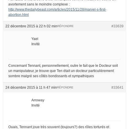
avortement sans le moindre complexe :
http://www.thedailybeast.com/articles/2015/11/28/marvel-s-first-
abortion.html
22 décembre 2015 à 22 h 02 min
#33639
RÉPONDRE
Yael
Invité
Concernant Tennant, personnellement, outre le fait que le Docteur soit
un manipulateur, je trouve que Ten était un docteur particulièrement
sombre malgré ses côtés bondissants et sympathiques
24 décembre 2015 à 11 h 47 min
#33641
RÉPONDRE
Arroway
Invité
Ouais, Tennant joue très souvent (toujours?) des rôles torturés et