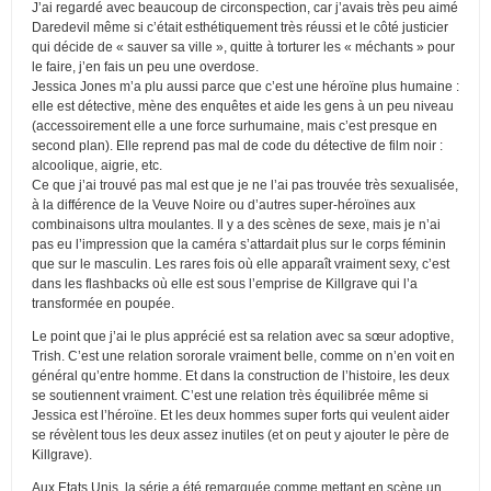
J’ai regardé avec beaucoup de circonspection, car j’avais très peu aimé
Daredevil même si c’était esthétiquement très réussi et le côté justicier
qui décide de « sauver sa ville », quitte à torturer les « méchants » pour
le faire, j’en fais un peu une overdose.
Jessica Jones m’a plu aussi parce que c’est une héroïne plus humaine :
elle est détective, mène des enquêtes et aide les gens à un peu niveau
(accessoirement elle a une force surhumaine, mais c’est presque en
second plan). Elle reprend pas mal de code du détective de film noir :
alcoolique, aigrie, etc.
Ce que j’ai trouvé pas mal est que je ne l’ai pas trouvée très sexualisée,
à la différence de la Veuve Noire ou d’autres super-héroïnes aux
combinaisons ultra moulantes. Il y a des scènes de sexe, mais je n’ai
pas eu l’impression que la caméra s’attardait plus sur le corps féminin
que sur le masculin. Les rares fois où elle apparaît vraiment sexy, c’est
dans les flashbacks où elle est sous l’emprise de Killgrave qui l’a
transformée en poupée.
Le point que j’ai le plus apprécié est sa relation avec sa sœur adoptive,
Trish. C’est une relation sororale vraiment belle, comme on n’en voit en
général qu’entre homme. Et dans la construction de l’histoire, les deux
se soutiennent vraiment. C’est une relation très équilibrée même si
Jessica est l’héroïne. Et les deux hommes super forts qui veulent aider
se révèlent tous les deux assez inutiles (et on peut y ajouter le père de
Killgrave).
Aux Etats Unis, la série a été remarquée comme mettant en scène un