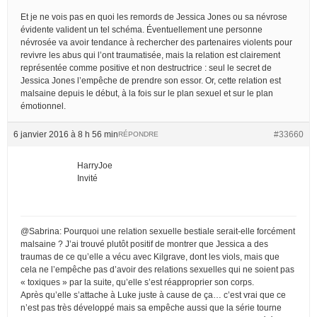
Et je ne vois pas en quoi les remords de Jessica Jones ou sa névrose
évidente valident un tel schéma. Éventuellement une personne
névrosée va avoir tendance à rechercher des partenaires violents pour
revivre les abus qui l’ont traumatisée, mais la relation est clairement
représentée comme positive et non destructrice : seul le secret de
Jessica Jones l’empêche de prendre son essor. Or, cette relation est
malsaine depuis le début, à la fois sur le plan sexuel et sur le plan
émotionnel.
6 janvier 2016 à 8 h 56 min
#33660
RÉPONDRE
HarryJoe
Invité
@Sabrina: Pourquoi une relation sexuelle bestiale serait-elle forcément
malsaine ? J’ai trouvé plutôt positif de montrer que Jessica a des
traumas de ce qu’elle a vécu avec Kilgrave, dont les viols, mais que
cela ne l’empêche pas d’avoir des relations sexuelles qui ne soient pas
« toxiques » par la suite, qu’elle s’est réapproprier son corps.
Après qu’elle s’attache à Luke juste à cause de ça… c’est vrai que ce
n’est pas très développé mais sa empêche aussi que la série tourne