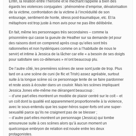
Enfin, la relation entre l’héroïne et le méchant rappelle à bien des
égards les violences conjugales : phénomène d’emprise, dévalorisation
de la victime, confrontation de la victime à l’incrédulité de son
entourage, sentiment de honte, stress post-traumatique, etc. Et la
métaphore est trop juste à mon avis pour ne pas être délibérée.
En fait, même les personnages très secondaires – comme la
prisonnière qui casse la gueule de Heather sur sa demande (et pour
des raisons dont on comprend après coup qu’elles sont très
rationnelles et non hystériques comme on a l’habitude de nous le
servir) et intime à Jessica de la lâcher car elle « a besoin de ses doigts
pour satisfaire ses co-détenues » m’ont beaucoup plu.
De l’autre côté, les premières scènes de sexe sont juste de trop. Plus
tard on a une scène de cuni (le flic et Trish) assez agréable, surtout
suite à la longue scène où ce personnage tente de se faire pardonner
et reste assis à écouter dans un couloir. Mais les scènes impliquant
Jessica Jones elle-même me dérangent beaucoup :
– d’une part elles montrent un modèle de plaisir centré sur le coït – et
un coït dont la qualité est apparemment proportionnelle à la violence,
avec le sous-entendu que les super-héros super-forts ont une super-
sexualité parce qu’ils ne craignent pas de se blesser ;
– d’autre part elles montrent un personnage (Jessica) qui tombe
amoureuse suite à ces scènes alors qu’à aucun moment un
quelconque embryon de relation est nouée entre les deux
protagonistes.