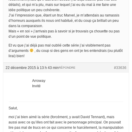
détails), et qui m’a plu, mais sur lequel j’ai eu du mal à me faire une
idée politique un peu cohérente.
J’ai l’impression que, étant un truc Marvel, je m’attendais au ramassis
d’horreurs auxquels ils nous ont habitué, et du coup ça brillait un peu
dans la comparaison.
Mais « en soi » j’arrivais pas à savoir si je trouvais ça chouette ou pas
d’un point de vue politique.
Et vu que j’ai déjà pas mal oublié cette série j’ai visiblement pas
d’arguments
, du coup si des gens en ont je les entendrais (ou plutôt
lirai) bien!
22 décembre 2015 à 13 h 43 min
#33636
RÉPONDRE
Arroway
Invité
Salut,
moi j’ai bien aimé la série (forcément, y avait David Tennant), mais
aussi avec ce qu’illes ont fait avec le personnage principal. On pouvait
lire pas mal de trucs en ce qui concerne le harcèlement, la manipulation