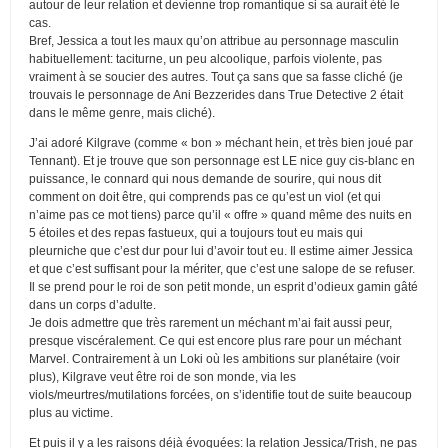
autour de leur relation et devienne trop romantique si sa aurait été le
cas.
Bref, Jessica a tout les maux qu’on attribue au personnage masculin
habituellement: taciturne, un peu alcoolique, parfois violente, pas
vraiment à se soucier des autres. Tout ça sans que sa fasse cliché (je
trouvais le personnage de Ani Bezzerides dans True Detective 2 était
dans le même genre, mais cliché).
J’ai adoré Kilgrave (comme « bon » méchant hein, et très bien joué par
Tennant). Et je trouve que son personnage est LE nice guy cis-blanc en
puissance, le connard qui nous demande de sourire, qui nous dit
comment on doit être, qui comprends pas ce qu’est un viol (et qui
n’aime pas ce mot tiens) parce qu’il « offre » quand même des nuits en
5 étoiles et des repas fastueux, qui a toujours tout eu mais qui
pleurniche que c’est dur pour lui d’avoir tout eu. Il estime aimer Jessica
et que c’est suffisant pour la mériter, que c’est une salope de se refuser.
Il se prend pour le roi de son petit monde, un esprit d’odieux gamin gâté
dans un corps d’adulte.
Je dois admettre que très rarement un méchant m’ai fait aussi peur,
presque viscéralement. Ce qui est encore plus rare pour un méchant
Marvel. Contrairement à un Loki où les ambitions sur planétaire (voir
plus), Kilgrave veut être roi de son monde, via les
viols/meurtres/mutilations forcées, on s’identifie tout de suite beaucoup
plus au victime.
Et puis il y a les raisons déjà évoquées: la relation Jessica/Trish, ne pas