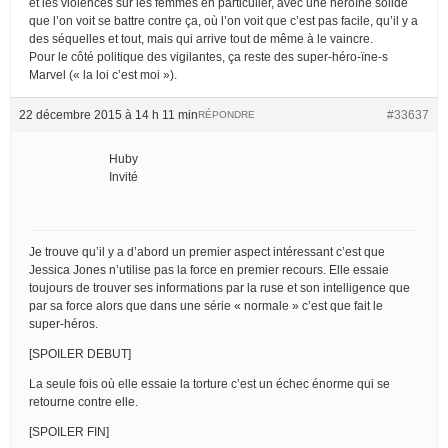
et les violences sur les femmes en particulier, avec une héroïne solide
que l’on voit se battre contre ça, où l’on voit que c’est pas facile, qu’il y a
des séquelles et tout, mais qui arrive tout de même à le vaincre.
Pour le côté politique des vigilantes, ça reste des super-héro-ïne-s
Marvel (« la loi c’est moi »).
22 décembre 2015 à 14 h 11 min
#33637
RÉPONDRE
Huby
Invité
Je trouve qu’il y a d’abord un premier aspect intéressant c’est que
Jessica Jones n’utilise pas la force en premier recours. Elle essaie
toujours de trouver ses informations par la ruse et son intelligence que
par sa force alors que dans une série « normale » c’est que fait le
super-héros.
[SPOILER DEBUT]
La seule fois où elle essaie la torture c’est un échec énorme qui se
retourne contre elle.
[SPOILER FIN]