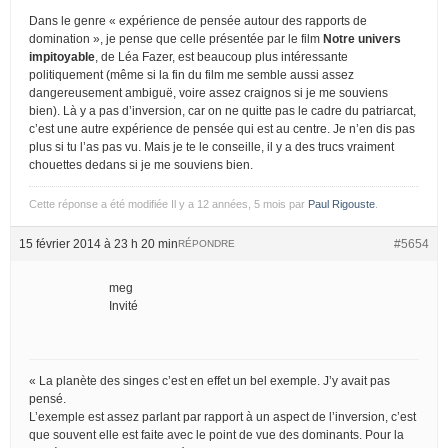
Dans le genre « expérience de pensée autour des rapports de
domination », je pense que celle présentée par le film
Notre univers
impitoyable
, de Léa Fazer, est beaucoup plus intéressante
politiquement (même si la fin du film me semble aussi assez
dangereusement ambiguë, voire assez craignos si je me souviens
bien). Là y a pas d’inversion, car on ne quitte pas le cadre du patriarcat,
c’est une autre expérience de pensée qui est au centre. Je n’en dis pas
plus si tu l’as pas vu. Mais je te le conseille, il y a des trucs vraiment
chouettes dedans si je me souviens bien.
Cette réponse a été modifiée Il y a 12 années, 5 mois par
Paul Rigouste
.
15 février 2014 à 23 h 20 min
#5654
RÉPONDRE
meg
Invité
« La planète des singes c’est en effet un bel exemple. J’y avait pas
pensé.
L’exemple est assez parlant par rapport à un aspect de l’inversion, c’est
que souvent elle est faite avec le point de vue des dominants. Pour la