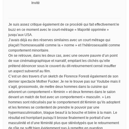
Invité
Je suis assez critique également de ce procédé qui fait effectivement le
buzz en ce moment avec le court-métrage « Majorité opprimée »
jusqu’aux USA.
J’avais déjà eu des réserves similaires avec un court métrage qui
plaçait l’homosexualité comme la « norme » et l’hétérosexualité comme
comportement minoritaire.
On se retrouve, dans les deux cas, avec une oeuvre pauvre d’un point
de vue cinématographique et narratif, empilant les clichés qu’elle
prétend dénoncer sous le couvert du dit-retournement censé insuffler
un aspect subversif au film.
C’est un des travers d’un sketch de Florence Foresti également de son
dernier spectacle Mother Fucker. Je ne le trouve pas sur Youtube mais il
s’agit, grossomodo, de mettre deux hommes dans la cuisine qui
arborent un comportement « féminin » et deux femmes dans le salon
devant un match de foot avec un comportement « masculin. » Les
hommes sont ridiculisés par le comportement dit féminin qu’ils adoptent
et les femmes se contentent de prendre le pouvoir par une
hypermasculinisation, blague beauf à la bouche et bière à la main. Le
résultat est horripilant puisqu’il brosse finalement le portrait d’une
masculinité et d’une féminité plus que stéréotypés que le retournement
de rôle ne suffit bien évidemment pas à remettre en question.