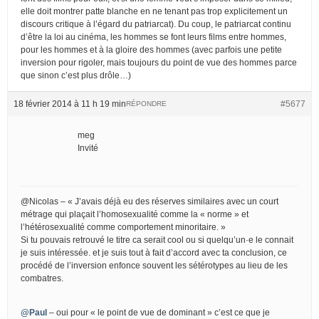
elle doit montrer patte blanche en ne tenant pas trop explicitement un
discours critique à l’égard du patriarcat). Du coup, le patriarcat continu
d’être la loi au cinéma, les hommes se font leurs films entre hommes,
pour les hommes et à la gloire des hommes (avec parfois une petite
inversion pour rigoler, mais toujours du point de vue des hommes parce
que sinon c’est plus drôle…)
18 février 2014 à 11 h 19 min
#5677
RÉPONDRE
meg
Invité
@Nicolas – « J’avais déjà eu des réserves similaires avec un court
métrage qui plaçait l’homosexualité comme la « norme » et
l’hétérosexualité comme comportement minoritaire. »
Si tu pouvais retrouvé le titre ca serait cool ou si quelqu’un·e le connait
je suis intéressée. et je suis tout à fait d’accord avec ta conclusion, ce
procédé de l’inversion enfonce souvent les sétérotypes au lieu de les
combatres.
@Paul
– oui pour « le point de vue de dominant » c’est ce que je