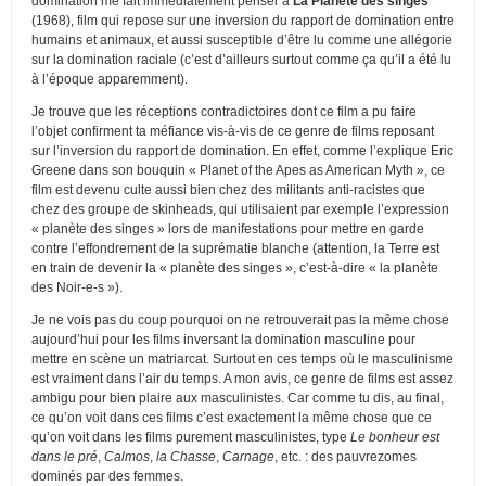
domination me fait immédiatement penser à
La Planète des singes
(1968), film qui repose sur une inversion du rapport de domination entre
humains et animaux, et aussi susceptible d’être lu comme une allégorie
sur la domination raciale (c’est d’ailleurs surtout comme ça qu’il a été lu
à l’époque apparemment).
Je trouve que les réceptions contradictoires dont ce film a pu faire
l’objet confirment ta méfiance vis-à-vis de ce genre de films reposant
sur l’inversion du rapport de domination. En effet, comme l’explique Eric
Greene dans son bouquin « Planet of the Apes as American Myth », ce
film est devenu culte aussi bien chez des militants anti-racistes que
chez des groupe de skinheads, qui utilisaient par exemple l’expression
« planète des singes » lors de manifestations pour mettre en garde
contre l’effondrement de la suprématie blanche (attention, la Terre est
en train de devenir la « planète des singes », c’est-à-dire « la planète
des Noir-e-s »).
Je ne vois pas du coup pourquoi on ne retrouverait pas la même chose
aujourd’hui pour les films inversant la domination masculine pour
mettre en scène un matriarcat. Surtout en ces temps où le masculinisme
est vraiment dans l’air du temps. A mon avis, ce genre de films est assez
ambigu pour bien plaire aux masculinistes. Car comme tu dis, au final,
ce qu’on voit dans ces films c’est exactement la même chose que ce
qu’on voit dans les films purement masculinistes, type
Le bonheur est
dans le pré
,
Calmos
,
la Chasse
,
Carnage
, etc. : des pauvrezomes
dominés par des femmes.