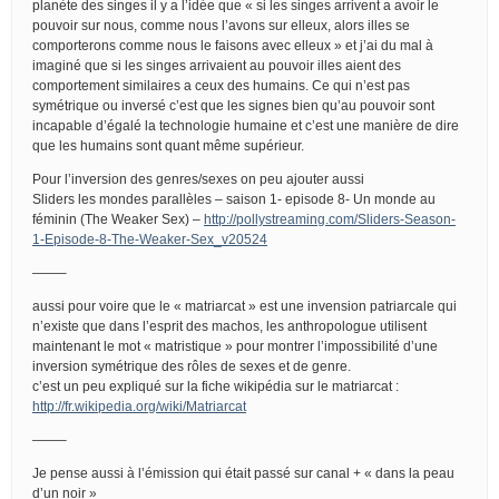
planète des singes il y a l’idée que « si les singes arrivent a avoir le
pouvoir sur nous, comme nous l’avons sur elleux, alors illes se
comporterons comme nous le faisons avec elleux » et j’ai du mal à
imaginé que si les singes arrivaient au pouvoir illes aient des
comportement similaires a ceux des humains. Ce qui n’est pas
symétrique ou inversé c’est que les signes bien qu’au pouvoir sont
incapable d’égalé la technologie humaine et c’est une manière de dire
que les humains sont quant même supérieur.
Pour l’inversion des genres/sexes on peu ajouter aussi
Sliders les mondes parallèles – saison 1- episode 8- Un monde au
féminin (The Weaker Sex) –
http://pollystreaming.com/Sliders-Season-
1-Episode-8-The-Weaker-Sex_v20524
——–
aussi pour voire que le « matriarcat » est une invension patriarcale qui
n’existe que dans l’esprit des machos, les anthropologue utilisent
maintenant le mot « matristique » pour montrer l’impossibilité d’une
inversion symétrique des rôles de sexes et de genre.
c’est un peu expliqué sur la fiche wikipédia sur le matriarcat :
http://fr.wikipedia.org/wiki/Matriarcat
——–
Je pense aussi à l’émission qui était passé sur canal + « dans la peau
d’un noir »