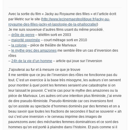
Avec la sortie du film « Jacky au Royaume des filles » et l’article écrit
par Metric sur le site (
http://www.lecinemaestpolitique.fr/jacky-au-
royaume-des-filles-jacky-et-lapologie-de-la-phallocratie/
)
Je me suis souvenue d’autres films usant du même procédé.
–
drôle de genre
– téléfilm sorti en 2003
–
majorité opprimée
– court métrage sorti en 2010
–
la colonie
– pièce de théâtre de Marivaux
–
le mythe grec des amazones
me semble être un cas d’inversion des
rôles
–
24h de la vie d’un homme
– article qui joue sur l’inversion
J’ajouterai au fur et à mesure ce que je trouve
Il me semble que ce jeu de l’inversion des rôles ne fonctionne pas du
tout. C’est un exercice à la base très misogyne, les auteurs s’en servent
pour montrer à quel point les femmes seraient une catastrophe si on
leur laissait le pouvoir. C’est le cas pour le mythe des amazones ou la
pièce de Marivaux. Les autres ont une intention plus féministe, j’ai envie
de dire pseudo-féministe. Pseudo-féministe car ces inversions font
qu’on assiste au spectacle d’hommes dominés par des femmes et on a
beau savoir que toutes les fractions de secondes il faut se souvenir « ah
oui c’est une inversion » le cerveau imprime des images de
pauvrezoms avec des méchantes femmes dominatrices et ce sont des
hommes qu’on est porté à plaindre dans l’histoire. Et puis comme si il