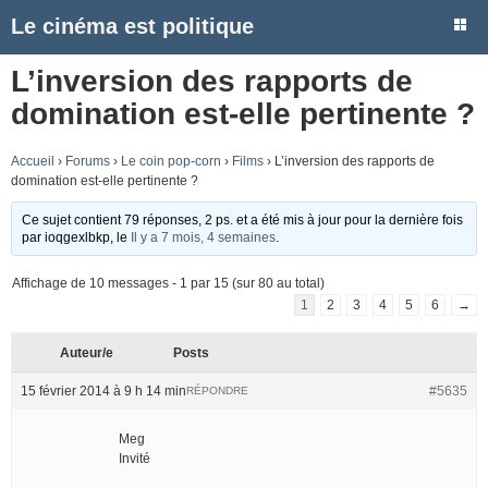
Le cinéma est politique
L’inversion des rapports de
domination est-elle pertinente ?
Accueil
›
Forums
›
Le coin pop-corn
›
Films
›
L’inversion des rapports de
domination est-elle pertinente ?
Ce sujet contient 79 réponses, 2 ps. et a été mis à jour pour la dernière fois
par
ioqgexlbkp
, le
Il y a 7 mois, 4 semaines
.
Affichage de 10 messages - 1 par 15 (sur 80 au total)
1
2
3
4
5
6
→
Auteur/e
Posts
15 février 2014 à 9 h 14 min
#5635
RÉPONDRE
Meg
Invité