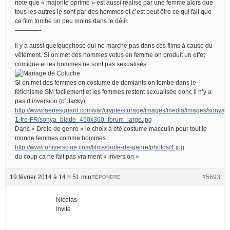
note que « majorité oprimé » est aussi réalisé par une femme alors que
tous les autres le sont par des hommes et c’est peut être ce qui fait que
ce film tombe un peu moins dans le délir.
————-
Il y a aussi quelquechose qui ne marche pas dans ces films à cause du
vêtement. Si on met des hommes vetus en femme on produit un effet
comique et les hommes ne sont pas sexualisés :
Si on met des femmes en costume de domiants on tombe dans le
fétichisme SM facilement et les femmes restent sexualisée donc il n’y a
pas d’inversion (cf Jacky)
http://www.aeriesguard.com/var/crypte/storage/images/media/images/sony
1-fre-FR/sonya_blade_450x360_forum_large.jpg
Dans « Drole de genre » le choix à été costume masculin pour tout le
monde femmes comme hommes.
http://www.universcine.com/films/drole-de-genre/photos/4.jpg
du coup ca ne fait pas vraiment « inversion »
19 février 2014 à 14 h 51 min
#5693
RÉPONDRE
Nicolas
Invité