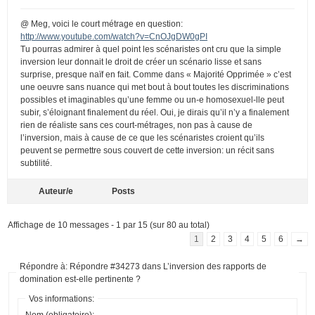
@ Meg, voici le court métrage en question:
http://www.youtube.com/watch?v=CnOJgDW0gPI
Tu pourras admirer à quel point les scénaristes ont cru que la simple
inversion leur donnait le droit de créer un scénario lisse et sans
surprise, presque naïf en fait. Comme dans « Majorité Opprimée » c’est
une oeuvre sans nuance qui met bout à bout toutes les discriminations
possibles et imaginables qu’une femme ou un-e homosexuel-lle peut
subir, s’éloignant finalement du réel. Oui, je dirais qu’il n’y a finalement
rien de réaliste sans ces court-métrages, non pas à cause de
l’inversion, mais à cause de ce que les scénaristes croient qu’ils
peuvent se permettre sous couvert de cette inversion: un récit sans
subtilité.
Auteur/e
Posts
Affichage de 10 messages - 1 par 15 (sur 80 au total)
1
2
3
4
5
6
→
Répondre à: Répondre #34273 dans L’inversion des rapports de
domination est-elle pertinente ?
Vos informations:
Nom (obligatoire):