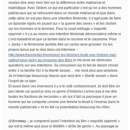
voulais dire avec mon lien sur la difference entre matriarcat et
matristique. Avec Sliders ce qui est particulier c’est qu’on a des hommes
patriarcaux qui se retrouvent dans un monde matriarcal et que dans
cette série on est pas dans une intention féministe, il s’agit juste de faire
un épisode rigolo en jouant sur « la guerre des sexes » et les clichés
sur les hommes et le femmes. Pour le court métrage « majorité
opprimé » il y a au moins une intention féministe dénonciatrice même si
c’est maladroit et que ca tombe dans le racisme et le classisme. Pour
« Jacky » le féminisme semble être un cache-sexe grossier. Vu les
propos tenus par le réal dans cet interview –
http://www.franceinter.fr/emission-les-femmes-toute-une-histoire-riad-
sattouf-pour-jacky-au-royaume-des-filles
je me pose de sérieuses
questions sur ses intentions. Sa conculsion sur le fait de devoir choisir
entre 1-la famille OU 2-la liberté sexuel…. me rend plus que perplexe.
Je m’interroge beaucoup depuis que veut dire « liberté sexuel » dans
l’esprit de ce type.
Et aussi dans ces inversions il y a le coté confusionnant. Je doit être un
peu idiote car quant je voie ce genre d’histoires j’arrive pas à me dire
toutes les fractions de secondes « ah oui il fait ca parceque il joue un
homme qui se comporte comme une femme le ferait à l’inverse dans le
monde patriarcale » et en fait ca essentialise beaucoup les rôles.
@Arroway
– je comprend aussi l’intention du film « majorité opprimé »
qui est la même que pour le téléfilm « drôle de genre ». Au passage je