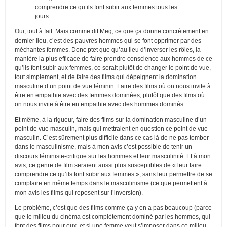
comprendre ce qu’ils font subir aux femmes tous les
jours.
Oui, tout à fait. Mais comme dit Meg, ce que ça donne concrètement en
dernier lieu, c’est des pauvres hommes qui se font opprimer par des
méchantes femmes. Donc ptet que qu’au lieu d’inverser les rôles, la
manière la plus efficace de faire prendre conscience aux hommes de ce
qu’ils font subir aux femmes, ce serait plutôt de changer le point de vue,
tout simplement, et de faire des films qui dépeignent la domination
masculine d’un point de vue féminin. Faire des films où on nous invite à
être en empathie avec des femmes dominées, plutôt que des films où
on nous invite à être en empathie avec des hommes dominés.
Et même, à la rigueur, faire des films sur la domination masculine d’un
point de vue masculin, mais qui mettraient en question ce point de vue
masculin. C’est sûrement plus difficile dans ce cas là de ne pas tomber
dans le masculinisme, mais à mon avis c’est possible de tenir un
discours féministe-critique sur les hommes et leur masculinité. Et à mon
avis, ce genre de film seraient aussi plus susceptibles de « leur faire
comprendre ce qu’ils font subir aux femmes », sans leur permettre de se
complaire en même temps dans le masculinisme (ce que permettent à
mon avis les films qui reposent sur l’inversion).
Le problème, c’est que des films comme ça y en a pas beaucoup (parce
que le milieu du cinéma est complètement dominé par les hommes, qui
font des films pour eux, et si une femme veut s’imposer dans ce milieu,