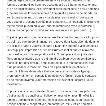
personnages qui sont projeté-e-s dans ce monde parallèle où les
femmes dominent les hommes est composé de 3 hommes et 1 femme,
et on se focalise quasi-exclusivement sur le point de vue des 3 hommes
(une des seules fois où la femme dit ce qu’elle pense de ce monde, ça
se résume à un truc du genre « la vie n’est pas si mal ici, cessez de
vous plaindre, aucune société n’est parfaite »… et l’épisode finit dans le
même esprit, puisqu’on la voit jouer la matriarche avec le professeur,
qui doit se comporter comme son esclave suite à un pari perdu…).
Et j’ai l’impression que dans les autres films que tu cites, on est toujours
du point de vue du dominant qui se retrouve dans la position du dominé
(c’est le cas dans « Jacky » et dans « Majorité Opprimée visiblement »).
Du coup, j’ai l’impression qu’un des trucs essentiel que ça n’inverse
pas, c’est le point de vue phallocentré. On remplace donc juste des
films qui nous montre que le patriarcat c’est bien avec un point de vue
masculin par des films qui nous montrent que le matriarcat c’est mal
d’un point de vue masculin. Mais on a pas quitté le point de vue
masculin ! Je me demande s’il existe des scénarios de ce type qui
prennent vraiment en compte le point de vue féminin dans le contexte
de ce monde inversé. J’ai l’impression qu’ils sont plutôt rares (voire
inexistants).
Et pour revenir à l’épisode de Sliders, un truc assez marrant je trouve,
c’est la manière dont il essentialise hommes et femmes. En effet, les
femmes dominent les hommes, mais elles sont toujours par essence
posées comme « coopératives, empathiques, etc. » et les hommes