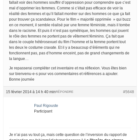
fallait voir des hommes souffrir d’oppression pour comprendre que c’est
mal d’opprimer les femmes. Comme si c’était pas efficace de voir la
réalité des femmes et qu’il fallait montrer sur des hommes ce que ça fait
pour trouver ça scandaleux. Pour le film « majorité opprimée » qui buzz
en ce moment, il semble réalisé par une femme féministe, mais il tombe
dans le racisme. Et puis il n’est pas symétrique, les hommes qui jouent
le rôle des femmes ne portent pas de vêtement féminins. Ça fait que
dans le couple hétérosexuel du film l’homme et la femme portent tout
les deux le costume cravate. Et il y a beaucoup d’éléments qui ne
fonctionnent pas, pas d’homme enceint, pas de grand changements de
la langue…
Je repasserai compléter cet inventaire et ma réflexion. Vous êtes bien
sur bienvenu-e-s pour vos commentaires et références a ajouter.
Bonne journée
15 février 2014 à 14 h 40 min
#5648
RÉPONDRE
Paul Rigouste
Participant
Je n’ai pas vu tout ça, mais cette question de l’inversion du rapport de