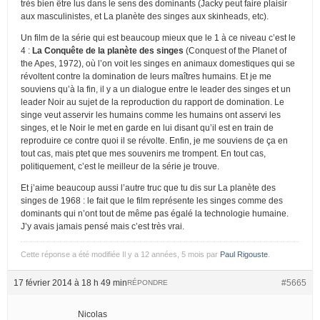
très bien être lus dans le sens des dominants (Jacky peut faire plaisir
aux masculinistes, et La planète des singes aux skinheads, etc).
Un film de la série qui est beaucoup mieux que le 1 à ce niveau c’est le
4 :
La Conquête de la planète des singes
(Conquest of the Planet of
the Apes, 1972), où l’on voit les singes en animaux domestiques qui se
révoltent contre la domination de leurs maîtres humains. Et je me
souviens qu’à la fin, il y a un dialogue entre le leader des singes et un
leader Noir au sujet de la reproduction du rapport de domination. Le
singe veut asservir les humains comme les humains ont asservi les
singes, et le Noir le met en garde en lui disant qu’il est en train de
reproduire ce contre quoi il se révolte. Enfin, je me souviens de ça en
tout cas, mais ptet que mes souvenirs me trompent. En tout cas,
politiquement, c’est le meilleur de la série je trouve.
Et j’aime beaucoup aussi l’autre truc que tu dis sur La planète des
singes de 1968 : le fait que le film représente les singes comme des
dominants qui n’ont tout de même pas égalé la technologie humaine.
J’y avais jamais pensé mais c’est très vrai.
Cette réponse a été modifiée Il y a 12 années, 5 mois par
Paul Rigouste
.
17 février 2014 à 18 h 49 min
#5665
RÉPONDRE
Nicolas