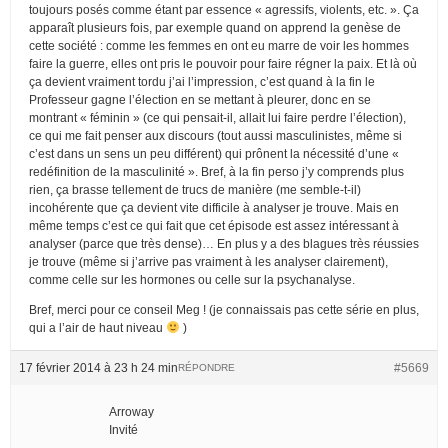
toujours posés comme étant par essence « agressifs, violents, etc. ». Ça
apparaît plusieurs fois, par exemple quand on apprend la genèse de
cette société : comme les femmes en ont eu marre de voir les hommes
faire la guerre, elles ont pris le pouvoir pour faire régner la paix. Et là où
ça devient vraiment tordu j’ai l’impression, c’est quand à la fin le
Professeur gagne l’élection en se mettant à pleurer, donc en se
montrant « féminin » (ce qui pensait-il, allait lui faire perdre l’élection),
ce qui me fait penser aux discours (tout aussi masculinistes, même si
c’est dans un sens un peu différent) qui prônent la nécessité d’une «
redéfinition de la masculinité ». Bref, à la fin perso j’y comprends plus
rien, ça brasse tellement de trucs de manière (me semble-t-il)
incohérente que ça devient vite difficile à analyser je trouve. Mais en
même temps c’est ce qui fait que cet épisode est assez intéressant à
analyser (parce que très dense)… En plus y a des blagues très réussies
je trouve (même si j’arrive pas vraiment à les analyser clairement),
comme celle sur les hormones ou celle sur la psychanalyse.
Bref, merci pour ce conseil Meg ! (je connaissais pas cette série en plus,
qui a l’air de haut niveau
)
17 février 2014 à 23 h 24 min
#5669
RÉPONDRE
Arroway
Invité