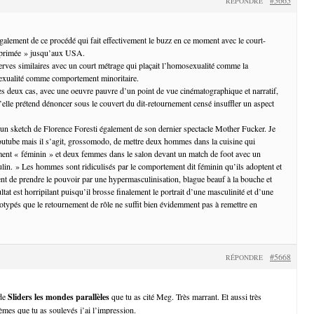
RÉPONDRE
également de ce procédé qui fait effectivement le buzz en ce moment avec le court-
pprimée » jusqu’aux USA.
serves similaires avec un court métrage qui plaçait l’homosexualité comme la
sexualité comme comportement minoritaire.
es deux cas, avec une oeuvre pauvre d’un point de vue cinématographique et narratif,
u’elle prétend dénoncer sous le couvert du dit-retournement censé insuffler un aspect
’un sketch de Florence Foresti également de son dernier spectacle Mother Fucker. Je
outube mais il s’agit, grossomodo, de mettre deux hommes dans la cuisine qui
ent « féminin » et deux femmes dans le salon devant un match de foot avec un
n. » Les hommes sont ridiculisés par le comportement dit féminin qu’ils adoptent et
nt de prendre le pouvoir par une hypermasculinisation, blague beauf à la bouche et
ultat est horripilant puisqu’il brosse finalement le portrait d’une masculinité et d’une
éotypés que le retournement de rôle ne suffit bien évidemment pas à remettre en
#5668
RÉPONDRE
 de
Sliders les mondes parallèles
que tu as cité Meg. Très marrant. Et aussi très
èmes que tu as soulevés j’ai l’impression.