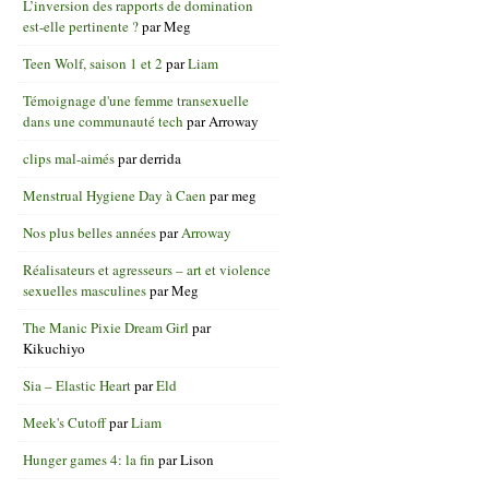
L’inversion des rapports de domination
est-elle pertinente ?
par
Meg
Teen Wolf, saison 1 et 2
par
Liam
Témoignage d'une femme transexuelle
dans une communauté tech
par
Arroway
clips mal-aimés
par
derrida
Menstrual Hygiene Day à Caen
par
meg
Nos plus belles années
par
Arroway
Réalisateurs et agresseurs – art et violence
sexuelles masculines
par
Meg
The Manic Pixie Dream Girl
par
Kikuchiyo
Sia – Elastic Heart
par
Eld
Meek's Cutoff
par
Liam
Hunger games 4: la fin
par
Lison