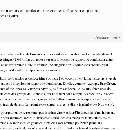
r cet inventaire et ma réflexion. Vous êtes bien sur bienvenu-e-s pour vos
ces a ajouter.
#5648
RÉPONDRE
, mais cette question de l’inversion du rapport de domination me fait immédiatement
es singes
(1968), film qui repose sur une inversion du rapport de domination entre
aussi susceptible d’être lu comme une allégorie sur la domination raciale (c’est
me ça qu’il a été lu à l’époque apparemment).
tions contradictoires dont ce film a pu faire l’objet confirment ta méfiance vis-à-vis de
sant sur l’inversion du rapport de domination. En effet, comme l’explique Eric Greene
net of the Apes as American Myth », ce film est devenu culte aussi bien chez des
 que chez des groupe de skinheads, qui utilisaient par exemple l’expression « planète
anifestations pour mettre en garde contre l’effondrement de la suprématie blanche
 en train de devenir la « planète des singes », c’est-à-dire « la planète des Noir-e-s »).
 pourquoi on ne retrouverait pas la même chose aujourd’hui pour les films inversant
e pour mettre en scène un matriarcat. Surtout en ces temps où le masculinisme est
 temps. A mon avis, ce genre de films est assez ambigu pour bien plaire aux
me tu dis, au final, ce qu’on voit dans ces films c’est exactement la même chose que