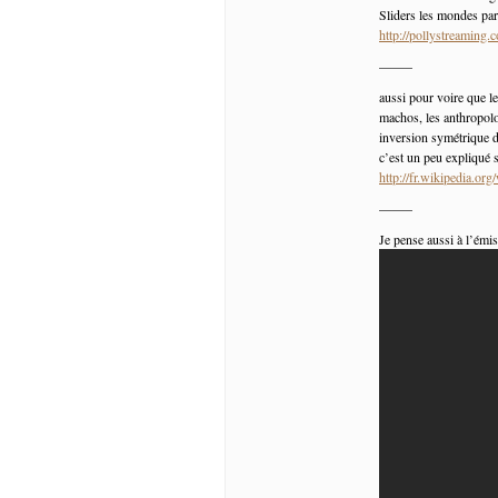
Sliders les mondes pa
http://pollystreamin
——–
aussi pour voire que le
machos, les anthropolo
inversion symétrique d
c’est un peu expliqué s
http://fr.wikipedia.org
——–
Je pense aussi à l’émis