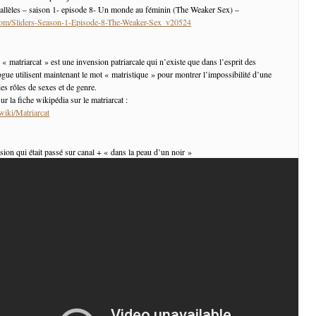
rallèles – saison 1- episode 8- Un monde au féminin (The Weaker Sex) –
g.com/Sliders-Season-1-Episode-8-The-Weaker-Sex_v20524
 « matriarcat » est une invension patriarcale qui n’existe que dans l’esprit des
gue utilisent maintenant le mot « matristique » pour montrer l’impossibilité d’une
es rôles de sexes et de genre.
ur la fiche wikipédia sur le matriarcat :
/wiki/Matriarcat
sion qui était passé sur canal + « dans la peau d’un noir »