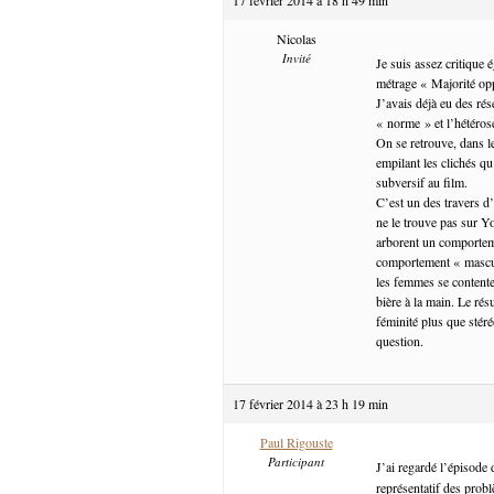
Nicolas
Invité
Je suis assez critique 
métrage « Majorité o
J’avais déjà eu des ré
« norme » et l’hétéro
On se retrouve, dans l
empilant les clichés q
subversif au film.
C’est un des travers d
ne le trouve pas sur Y
arborent un comportem
comportement « masculi
les femmes se contente
bière à la main. Le rés
féminité plus que stér
question.
17 février 2014 à 23 h 19 min
Paul Rigouste
Participant
J’ai regardé l’épisode
représentatif des probl