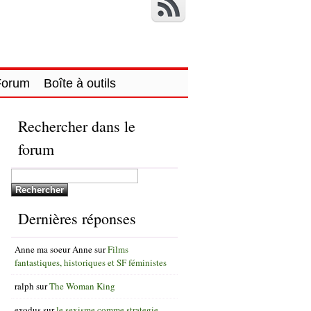
Forum
Boîte à outils
Rechercher dans le
forum
Dernières réponses
Anne ma soeur Anne
sur
Films
fantastiques, historiques et SF féministes
ralph
sur
The Woman King
exodus
sur
le sexisme comme strategie