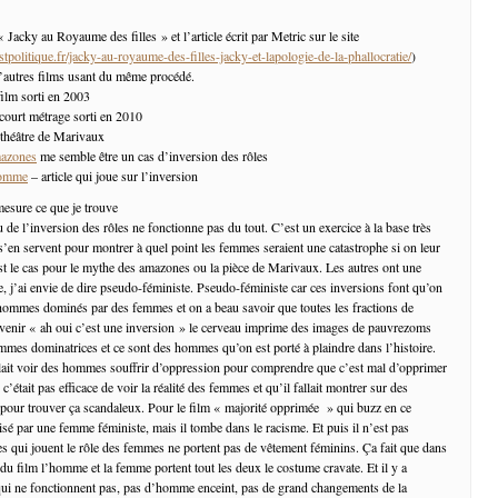
« Jacky au Royaume des filles » et l’article écrit par Metric sur le site
tpolitique.fr/jacky-au-royaume-des-filles-jacky-et-lapologie-de-la-phallocratie/
)
’autres films usant du même procédé.
film sorti en 2003
court métrage sorti en 2010
 théâtre de Marivaux
mazones
me semble être un cas d’inversion des rôles
homme
– article qui joue sur l’inversion
 mesure ce que je trouve
 de l’inversion des rôles ne fonctionne pas du tout. C’est un exercice à la base très
s’en servent pour montrer à quel point les femmes seraient une catastrophe si on leur
’est le cas pour le mythe des amazones ou la pièce de Marivaux. Les autres ont une
e, j’ai envie de dire pseudo-féministe. Pseudo-féministe car ces inversions font qu’on
’hommes dominés par des femmes et on a beau savoir que toutes les fractions de
uvenir « ah oui c’est une inversion » le cerveau imprime des images de pauvrezoms
mes dominatrices et ce sont des hommes qu’on est porté à plaindre dans l’histoire.
llait voir des hommes souffrir d’oppression pour comprendre que c’est mal d’opprimer
était pas efficace de voir la réalité des femmes et qu’il fallait montrer sur des
pour trouver ça scandaleux. Pour le film « majorité opprimée » qui buzz en ce
isé par une femme féministe, mais il tombe dans le racisme. Et puis il n’est pas
 qui jouent le rôle des femmes ne portent pas de vêtement féminins. Ça fait que dans
du film l’homme et la femme portent tout les deux le costume cravate. Et il y a
ui ne fonctionnent pas, pas d’homme enceint, pas de grand changements de la