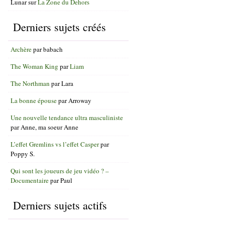
Lunar
sur
La Zone du Dehors
Derniers sujets créés
Archère
par
babach
The Woman King
par
Liam
The Northman
par
Lara
La bonne épouse
par
Arroway
Une nouvelle tendance ultra masculiniste
par
Anne, ma soeur Anne
L’effet Gremlins vs l’effet Casper
par
Poppy S.
Qui sont les joueurs de jeu vidéo ? –
Documentaire
par
Paul
Derniers sujets actifs