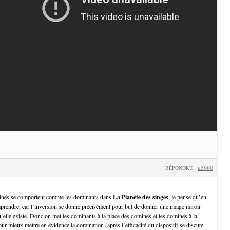
#5660
RÉPONDRE
ominés se comportent comme les dominants dans
La Planète des singes
, je pense qu’en
prendre, car l’inversion se donne précisément pour but de donner une image miroir
u’elle existe. Donc on met les dominants à la place des dominés et les dominés à la
r mieux mettre en évidence la domination (après l’efficacité du dispositif se discute,