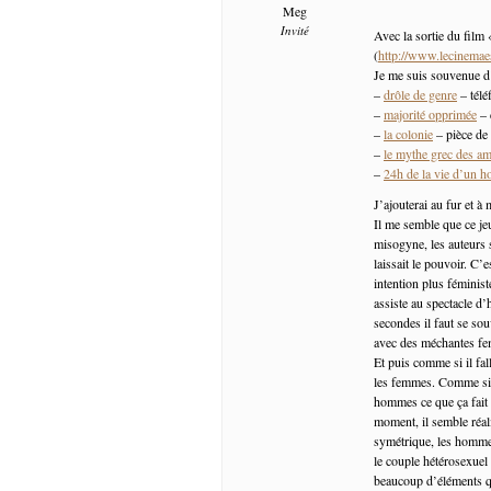
Meg
Invité
Avec la sortie du film 
(
http://www.lecinemaes
Je me suis souvenue d
–
drôle de genre
– télé
–
majorité opprimée
– 
–
la colonie
– pièce de
–
le mythe grec des a
–
24h de la vie d’un 
J’ajouterai au fur et à
Il me semble que ce jeu
misogyne, les auteurs 
laissait le pouvoir. C
intention plus féminist
assiste au spectacle d
secondes il faut se so
avec des méchantes fem
Et puis comme si il fa
les femmes. Comme si c’
hommes ce que ça fait 
moment, il semble réal
symétrique, les hommes
le couple hétérosexuel 
beaucoup d’éléments q