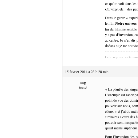
ce qu’on voit dans les
Carnage
, etc. : des 
Dans le genre « expéri
le film
Notre univers 
fin du film me semble 
y a pas d’inversion, ca
au centre. Je n’en dis p
dedans si je me souvie
Cette réponse a été mod
15 février 2014 à 23 h 20 min
meg
Invité
« La planète des singes
L’exemple est assez par
point de vue des domina
pouvoir sur nous, com
elleux » et j’ai du mal
similaires a ceux des 
pouvoir sont incapable
quant même supérieur.
Pour l’inversion des g