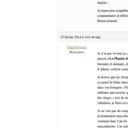
langue…
Je repasserai compléte
commentaires et référen
Bonne journée
15 février 2014 à 14 h 40 min
Paul Rigouste
Participant
Je n’ai pas vu tout ça
penser à
La Planète d
humains et animaux, et 
d’ailleurs surtout com
Je trouve que les récep
ce genre de films repo
dans son bouquin « Pla
militants anti-racistes
des singes » lors de m
(attention, la Terre est
Je ne vois pas du coup
la domination masculin
vraiment dans l’air du
masculinistes. Car com