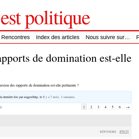
est politique
Rencontres
Index des articles
Nous suivre sur…
apports de domination est-elle
ersion des rapports de domination est-elle pertinente ?
la dernière fois par
ioqgexlbkp
, le
Il y a 7 mois, 3 semaines
.
l)
1
2
3
4
5
6
→
#5635
RÉPONDRE