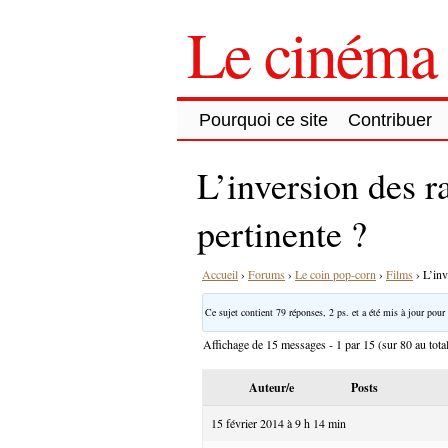
Le cinéma 
Pourquoi ce site
Contribuer
L’inversion des r
pertinente ?
Accueil
›
Forums
›
Le coin pop-corn
›
Films
›
L’inv
Ce sujet contient 79 réponses, 2 ps. et a été mis à jour pour 
Affichage de 15 messages - 1 par 15 (sur 80 au tota
Auteur/e
Posts
15 février 2014 à 9 h 14 min