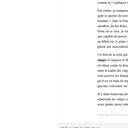
comme tu l’expliques tr
Par contre, je compren
agite le spectre du ren
hommes » dans la bouch
membres du Ku Klux Kl
Donc en ce sens, je su
que capable de penser u
au début sur ce genre d
plaisir aux masculinist
Un film de la série qui
singes
(Conquest of th
révoltent contre la dom
entre le leader des sin
veut asservir les humai
qu’il est en train de r
que mes souvenirs me tr
Et j’aime beaucoup auss
représente les singes 
avais jamais pensé mais
Cette réponse a été mod
17 février 2014 à 18 h 49 min