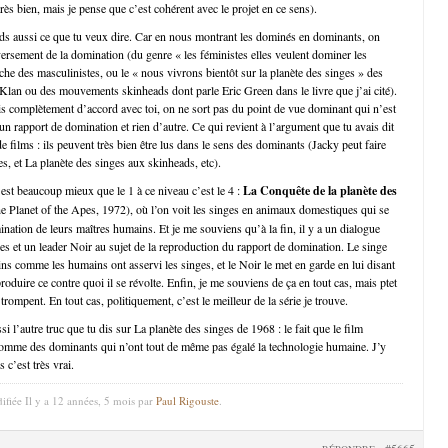
ès bien, mais je pense que c’est cohérent avec le projet en ce sens).
ds aussi ce que tu veux dire. Car en nous montrant les dominés en dominants, on
versement de la domination (du genre « les féministes elles veulent dominer les
e des masculinistes, ou le « nous vivrons bientôt sur la planète des singes » des
an ou des mouvements skinheads dont parle Eric Green dans le livre que j’ai cité).
is complètement d’accord avec toi, on ne sort pas du point de vue dominant qui n’est
n rapport de domination et rien d’autre. Ce qui revient à l’argument que tu avais dit
e films : ils peuvent très bien être lus dans le sens des dominants (Jacky peut faire
es, et La planète des singes aux skinheads, etc).
 est beaucoup mieux que le 1 à ce niveau c’est le 4 :
La Conquête de la planète des
e Planet of the Apes, 1972), où l’on voit les singes en animaux domestiques qui se
ination de leurs maîtres humains. Et je me souviens qu’à la fin, il y a un dialogue
ges et un leader Noir au sujet de la reproduction du rapport de domination. Le singe
ns comme les humains ont asservi les singes, et le Noir le met en garde en lui disant
eproduire ce contre quoi il se révolte. Enfin, je me souviens de ça en tout cas, mais ptet
ompent. En tout cas, politiquement, c’est le meilleur de la série je trouve.
i l’autre truc que tu dis sur La planète des singes de 1968 : le fait que le film
comme des dominants qui n’ont tout de même pas égalé la technologie humaine. J’y
 c’est très vrai.
ifiée Il y a 12 années, 5 mois par
Paul Rigouste
.
#5665