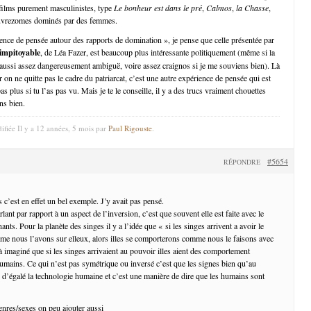
 films purement masculinistes, type
Le bonheur est dans le pré
,
Calmos
,
la Chasse
,
pauvrezomes dominés par des femmes.
ence de pensée autour des rapports de domination », je pense que celle présentée par
impitoyable
, de Léa Fazer, est beaucoup plus intéressante politiquement (même si la
aussi assez dangereusement ambiguë, voire assez craignos si je me souviens bien). Là
r on ne quitte pas le cadre du patriarcat, c’est une autre expérience de pensée qui est
as plus si tu l’as pas vu. Mais je te le conseille, il y a des trucs vraiment chouettes
ns bien.
ifiée Il y a 12 années, 5 mois par
Paul Rigouste
.
#5654
RÉPONDRE
 c’est en effet un bel exemple. J’y avait pas pensé.
lant par rapport à un aspect de l’inversion, c’est que souvent elle est faite avec le
nts. Pour la planète des singes il y a l’idée que « si les singes arrivent a avoir le
me nous l’avons sur elleux, alors illes se comporterons comme nous le faisons avec
 à imaginé que si les singes arrivaient au pouvoir illes aient des comportement
humains. Ce qui n’est pas symétrique ou inversé c’est que les signes bien qu’au
 d’égalé la technologie humaine et c’est une manière de dire que les humains sont
enres/sexes on peu ajouter aussi