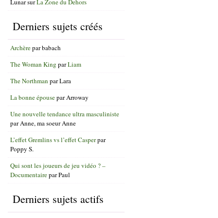
Lunar
sur
La Zone du Dehors
Derniers sujets créés
Archère
par
babach
The Woman King
par
Liam
The Northman
par
Lara
La bonne épouse
par
Arroway
Une nouvelle tendance ultra masculiniste
par
Anne, ma soeur Anne
L’effet Gremlins vs l’effet Casper
par
Poppy S.
Qui sont les joueurs de jeu vidéo ? –
Documentaire
par
Paul
Derniers sujets actifs