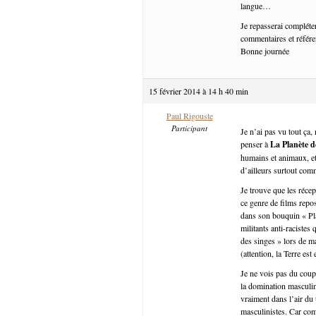
langue…
Je repasserai compléte
commentaires et référen
Bonne journée
15 février 2014 à 14 h 40 min
Paul Rigouste
Participant
Je n’ai pas vu tout ça
penser à
La Planète d
humains et animaux, et 
d’ailleurs surtout com
Je trouve que les récep
ce genre de films repo
dans son bouquin « Pla
militants anti-racistes
des singes » lors de m
(attention, la Terre est
Je ne vois pas du coup
la domination masculin
vraiment dans l’air du
masculinistes. Car com