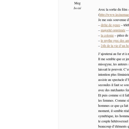
Meg
Invité
Avec la sortie du film 
(
http://www.lecinemaes
Je me suis souvenue d
–
drôle de genre
– télé
–
majorité opprimée
– 
–
la colonie
– pièce de
–
le mythe grec des a
–
24h de la vie d’un 
J’ajouterai au fur et à
Il me semble que ce jeu
misogyne, les auteurs 
laissait le pouvoir. C
intention plus féminist
assiste au spectacle d
secondes il faut se so
avec des méchantes fem
Et puis comme si il fa
les femmes. Comme si c’
hommes ce que ça fait 
moment, il semble réal
symétrique, les hommes
le couple hétérosexuel 
beaucoup d’éléments q