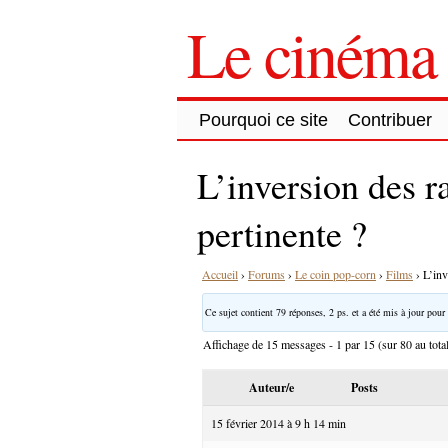
Le cinéma 
Pourquoi ce site
Contribuer
L’inversion des r
pertinente ?
Accueil
›
Forums
›
Le coin pop-corn
›
Films
›
L’inv
Ce sujet contient 79 réponses, 2 ps. et a été mis à jour pour 
Affichage de 15 messages - 1 par 15 (sur 80 au tota
Auteur/e
Posts
15 février 2014 à 9 h 14 min