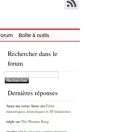
Forum
Boîte à outils
Rechercher dans le
forum
Dernières réponses
Anne ma soeur Anne
sur
Films
fantastiques, historiques et SF féministes
ralph
sur
The Woman King
exodus
sur
le sexisme comme strategie