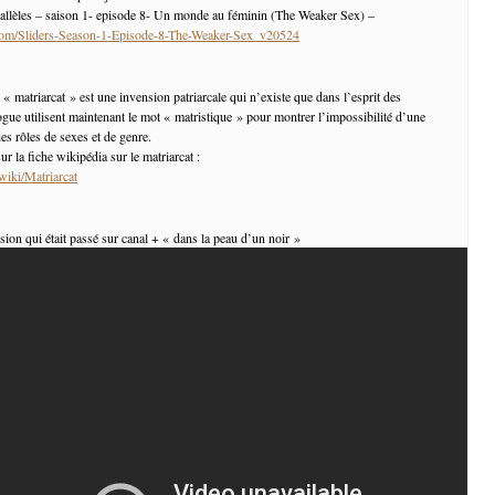
rallèles – saison 1- episode 8- Un monde au féminin (The Weaker Sex) –
g.com/Sliders-Season-1-Episode-8-The-Weaker-Sex_v20524
 « matriarcat » est une invension patriarcale qui n’existe que dans l’esprit des
gue utilisent maintenant le mot « matristique » pour montrer l’impossibilité d’une
es rôles de sexes et de genre.
ur la fiche wikipédia sur le matriarcat :
/wiki/Matriarcat
sion qui était passé sur canal + « dans la peau d’un noir »