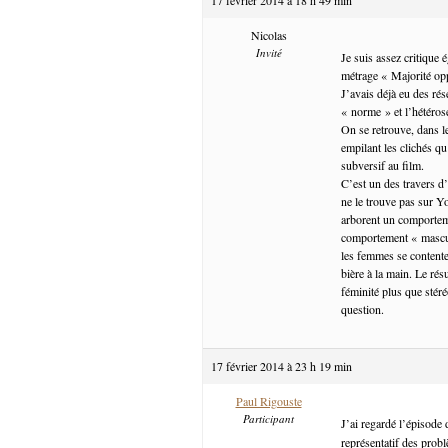
Nicolas
Invité
Je suis assez critique 
métrage « Majorité o
J’avais déjà eu des ré
« norme » et l’hétéro
On se retrouve, dans l
empilant les clichés q
subversif au film.
C’est un des travers d
ne le trouve pas sur Y
arborent un comportem
comportement « masculi
les femmes se contente
bière à la main. Le rés
féminité plus que stér
question.
17 février 2014 à 23 h 19 min
Paul Rigouste
Participant
J’ai regardé l’épisode
représentatif des probl