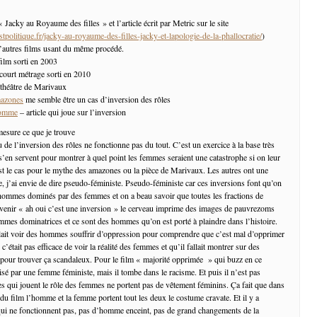
« Jacky au Royaume des filles » et l’article écrit par Metric sur le site
tpolitique.fr/jacky-au-royaume-des-filles-jacky-et-lapologie-de-la-phallocratie/
)
’autres films usant du même procédé.
film sorti en 2003
court métrage sorti en 2010
 théâtre de Marivaux
mazones
me semble être un cas d’inversion des rôles
homme
– article qui joue sur l’inversion
 mesure ce que je trouve
 de l’inversion des rôles ne fonctionne pas du tout. C’est un exercice à la base très
s’en servent pour montrer à quel point les femmes seraient une catastrophe si on leur
’est le cas pour le mythe des amazones ou la pièce de Marivaux. Les autres ont une
e, j’ai envie de dire pseudo-féministe. Pseudo-féministe car ces inversions font qu’on
’hommes dominés par des femmes et on a beau savoir que toutes les fractions de
uvenir « ah oui c’est une inversion » le cerveau imprime des images de pauvrezoms
mes dominatrices et ce sont des hommes qu’on est porté à plaindre dans l’histoire.
llait voir des hommes souffrir d’oppression pour comprendre que c’est mal d’opprimer
était pas efficace de voir la réalité des femmes et qu’il fallait montrer sur des
pour trouver ça scandaleux. Pour le film « majorité opprimée » qui buzz en ce
isé par une femme féministe, mais il tombe dans le racisme. Et puis il n’est pas
 qui jouent le rôle des femmes ne portent pas de vêtement féminins. Ça fait que dans
du film l’homme et la femme portent tout les deux le costume cravate. Et il y a
ui ne fonctionnent pas, pas d’homme enceint, pas de grand changements de la