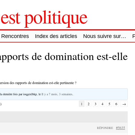
est politique
Rencontres
Index des articles
Nous suivre sur…
apports de domination est-elle
ersion des rapports de domination est-elle pertinente ?
la dernière fois par
ioqgexlbkp
, le
Il y a 7 mois, 3 semaines
.
l)
1
2
3
4
5
6
→
#5635
RÉPONDRE