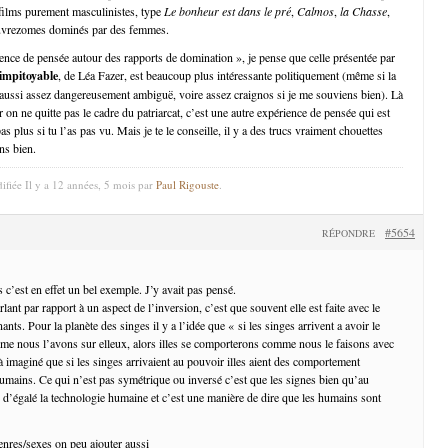
 films purement masculinistes, type
Le bonheur est dans le pré
,
Calmos
,
la Chasse
,
pauvrezomes dominés par des femmes.
ence de pensée autour des rapports de domination », je pense que celle présentée par
impitoyable
, de Léa Fazer, est beaucoup plus intéressante politiquement (même si la
aussi assez dangereusement ambiguë, voire assez craignos si je me souviens bien). Là
r on ne quitte pas le cadre du patriarcat, c’est une autre expérience de pensée qui est
as plus si tu l’as pas vu. Mais je te le conseille, il y a des trucs vraiment chouettes
ns bien.
ifiée Il y a 12 années, 5 mois par
Paul Rigouste
.
#5654
RÉPONDRE
 c’est en effet un bel exemple. J’y avait pas pensé.
lant par rapport à un aspect de l’inversion, c’est que souvent elle est faite avec le
nts. Pour la planète des singes il y a l’idée que « si les singes arrivent a avoir le
me nous l’avons sur elleux, alors illes se comporterons comme nous le faisons avec
 à imaginé que si les singes arrivaient au pouvoir illes aient des comportement
humains. Ce qui n’est pas symétrique ou inversé c’est que les signes bien qu’au
 d’égalé la technologie humaine et c’est une manière de dire que les humains sont
enres/sexes on peu ajouter aussi