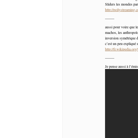
Sliders les mondes pa
http://pollystreamin
——–
aussi pour voire que le
machos, les anthropolo
inversion symétrique d
c’est un peu expliqué s
http://fr.wikipedia.org
——–
Je pense aussi à l’émis