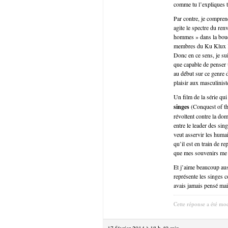
comme tu l’expliques tr
Par contre, je compren
agite le spectre du ren
hommes » dans la bouch
membres du Ku Klux Kl
Donc en ce sens, je su
que capable de penser u
au début sur ce genre d
plaisir aux masculinist
Un film de la série qui
singes
(Conquest of th
révoltent contre la dom
entre le leader des sin
veut asservir les humai
qu’il est en train de r
que mes souvenirs me tr
Et j’aime beaucoup auss
représente les singes 
avais jamais pensé mais
Cette réponse a été mod
17 février 2014 à 18 h 49 min