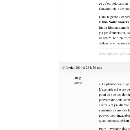
ce qu’on voit dans les
Carnage
, etc. : des 
Dans le genre « expéri
le film
Notre univers 
fin du film me semble 
y a pas d’inversion, ca
au centre. Je n’en dis p
dedans si je me souvie
Cette réponse a été mod
15 février 2014 à 23 h 20 min
meg
Invité
« La planète des singes
L’exemple est assez par
point de vue des domina
pouvoir sur nous, com
elleux » et j’ai du mal
similaires a ceux des 
pouvoir sont incapable
quant même supérieur.
Pour l’inversion des g