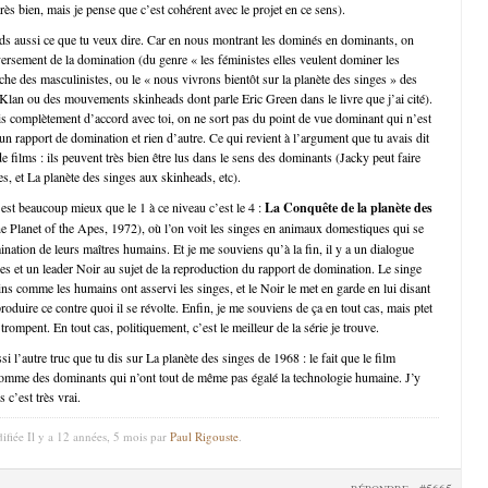
ès bien, mais je pense que c’est cohérent avec le projet en ce sens).
ds aussi ce que tu veux dire. Car en nous montrant les dominés en dominants, on
versement de la domination (du genre « les féministes elles veulent dominer les
e des masculinistes, ou le « nous vivrons bientôt sur la planète des singes » des
an ou des mouvements skinheads dont parle Eric Green dans le livre que j’ai cité).
is complètement d’accord avec toi, on ne sort pas du point de vue dominant qui n’est
n rapport de domination et rien d’autre. Ce qui revient à l’argument que tu avais dit
e films : ils peuvent très bien être lus dans le sens des dominants (Jacky peut faire
es, et La planète des singes aux skinheads, etc).
 est beaucoup mieux que le 1 à ce niveau c’est le 4 :
La Conquête de la planète des
e Planet of the Apes, 1972), où l’on voit les singes en animaux domestiques qui se
ination de leurs maîtres humains. Et je me souviens qu’à la fin, il y a un dialogue
ges et un leader Noir au sujet de la reproduction du rapport de domination. Le singe
ns comme les humains ont asservi les singes, et le Noir le met en garde en lui disant
eproduire ce contre quoi il se révolte. Enfin, je me souviens de ça en tout cas, mais ptet
ompent. En tout cas, politiquement, c’est le meilleur de la série je trouve.
i l’autre truc que tu dis sur La planète des singes de 1968 : le fait que le film
comme des dominants qui n’ont tout de même pas égalé la technologie humaine. J’y
 c’est très vrai.
ifiée Il y a 12 années, 5 mois par
Paul Rigouste
.
#5665