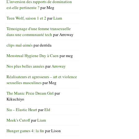
L’inversion des rapports de domination
est-elle pertinente ?
par
Meg
Teen Wolf, saison 1 et 2
par
Liam
Témoignage d'une femme transexuelle
dans une communauté tech
par
Arroway
clips mal-aimés
par
derrida
Menstrual Hygiene Day à Caen
par
meg
Nos plus belles années
par
Arroway
Réalisateurs et agresseurs – art et violence
sexuelles masculines
par
Meg
The Manic Pixie Dream Girl
par
Kikuchiyo
Sia – Elastic Heart
par
Eld
Meek's Cutoff
par
Liam
Hunger games 4: la fin
par
Lison