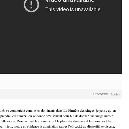
#5660
RÉPONDRE
ominés se comportent comme les dominants dans
La Planète des singes
, je pense qu’en
prendre, car l’inversion se donne précisément pour but de donner une image miroir
u’elle existe. Donc on met les dominants à la place des dominés et les dominés à la
r mieux mettre en évidence la domination (après l’efficacité du dispositif se discute,