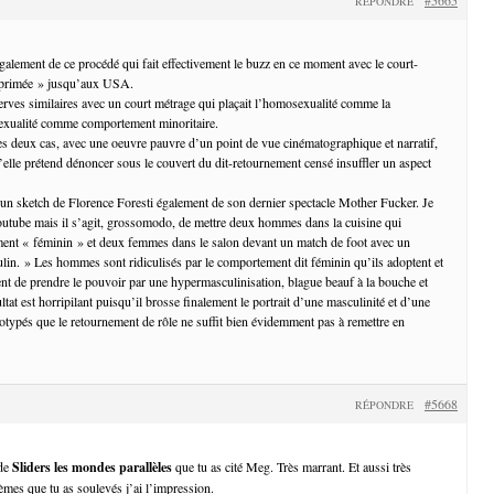
RÉPONDRE
également de ce procédé qui fait effectivement le buzz en ce moment avec le court-
pprimée » jusqu’aux USA.
serves similaires avec un court métrage qui plaçait l’homosexualité comme la
sexualité comme comportement minoritaire.
es deux cas, avec une oeuvre pauvre d’un point de vue cinématographique et narratif,
u’elle prétend dénoncer sous le couvert du dit-retournement censé insuffler un aspect
’un sketch de Florence Foresti également de son dernier spectacle Mother Fucker. Je
outube mais il s’agit, grossomodo, de mettre deux hommes dans la cuisine qui
ent « féminin » et deux femmes dans le salon devant un match de foot avec un
n. » Les hommes sont ridiculisés par le comportement dit féminin qu’ils adoptent et
nt de prendre le pouvoir par une hypermasculinisation, blague beauf à la bouche et
ultat est horripilant puisqu’il brosse finalement le portrait d’une masculinité et d’une
éotypés que le retournement de rôle ne suffit bien évidemment pas à remettre en
#5668
RÉPONDRE
 de
Sliders les mondes parallèles
que tu as cité Meg. Très marrant. Et aussi très
èmes que tu as soulevés j’ai l’impression.