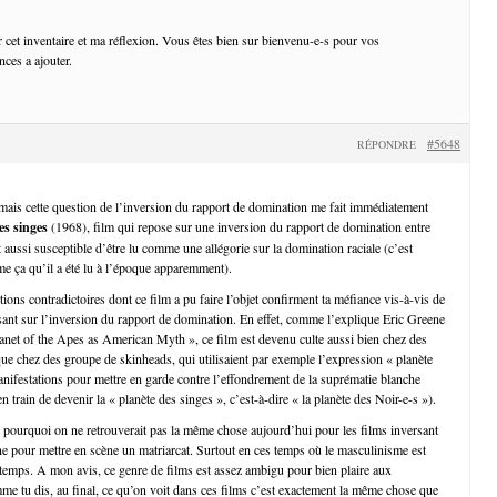
r cet inventaire et ma réflexion. Vous êtes bien sur bienvenu-e-s pour vos
ces a ajouter.
#5648
RÉPONDRE
, mais cette question de l’inversion du rapport de domination me fait immédiatement
es singes
(1968), film qui repose sur une inversion du rapport de domination entre
aussi susceptible d’être lu comme une allégorie sur la domination raciale (c’est
me ça qu’il a été lu à l’époque apparemment).
tions contradictoires dont ce film a pu faire l’objet confirment ta méfiance vis-à-vis de
sant sur l’inversion du rapport de domination. En effet, comme l’explique Eric Greene
net of the Apes as American Myth », ce film est devenu culte aussi bien chez des
 que chez des groupe de skinheads, qui utilisaient par exemple l’expression « planète
anifestations pour mettre en garde contre l’effondrement de la suprématie blanche
 en train de devenir la « planète des singes », c’est-à-dire « la planète des Noir-e-s »).
 pourquoi on ne retrouverait pas la même chose aujourd’hui pour les films inversant
e pour mettre en scène un matriarcat. Surtout en ces temps où le masculinisme est
 temps. A mon avis, ce genre de films est assez ambigu pour bien plaire aux
me tu dis, au final, ce qu’on voit dans ces films c’est exactement la même chose que