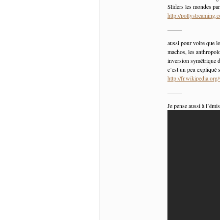
Sliders les mondes pa
http://pollystreamin
——–
aussi pour voire que le
machos, les anthropolo
inversion symétrique d
c’est un peu expliqué s
http://fr.wikipedia.org
——–
Je pense aussi à l’émis