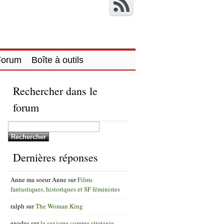
Forum
Boîte à outils
Rechercher dans le
forum
Dernières réponses
Anne ma soeur Anne
sur
Films
fantastiques, historiques et SF féministes
ralph
sur
The Woman King
exodus
sur
le sexisme comme strategie