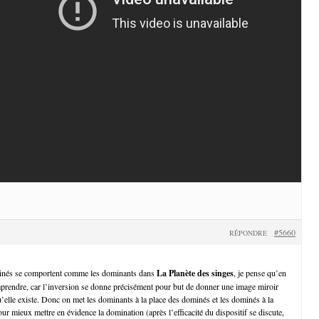
#5660
RÉPONDRE
ominés se comportent comme les dominants dans
La Planète des singes
, je pense qu’en
prendre, car l’inversion se donne précisément pour but de donner une image miroir
u’elle existe. Donc on met les dominants à la place des dominés et les dominés à la
r mieux mettre en évidence la domination (après l’efficacité du dispositif se discute,