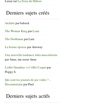
Lunar
sur
La Zone du Dehors
Derniers sujets créés
Archère
par
babach
The Woman King
par
Liam
The Northman
par
Lara
La bonne épouse
par
Arroway
Une nouvelle tendance ultra masculiniste
par
Anne, ma soeur Anne
L’effet Gremlins vs l’effet Casper
par
Poppy S.
Qui sont les joueurs de jeu vidéo ? –
Documentaire
par
Paul
Derniers sujets actifs