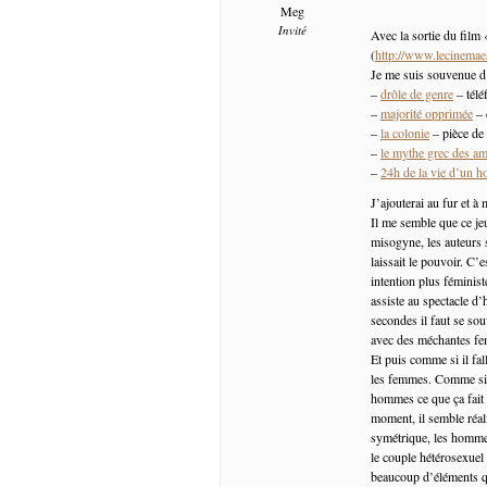
Meg
Invité
Avec la sortie du film 
(
http://www.lecinemaes
Je me suis souvenue d
–
drôle de genre
– télé
–
majorité opprimée
– 
–
la colonie
– pièce de
–
le mythe grec des a
–
24h de la vie d’un 
J’ajouterai au fur et à
Il me semble que ce jeu
misogyne, les auteurs 
laissait le pouvoir. C
intention plus féminist
assiste au spectacle d
secondes il faut se so
avec des méchantes fem
Et puis comme si il fa
les femmes. Comme si c’
hommes ce que ça fait 
moment, il semble réal
symétrique, les hommes
le couple hétérosexuel 
beaucoup d’éléments q