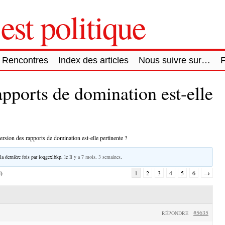
est politique
Rencontres
Index des articles
Nous suivre sur…
apports de domination est-elle
ersion des rapports de domination est-elle pertinente ?
la dernière fois par
ioqgexlbkp
, le
Il y a 7 mois, 3 semaines
.
l)
1
2
3
4
5
6
→
#5635
RÉPONDRE