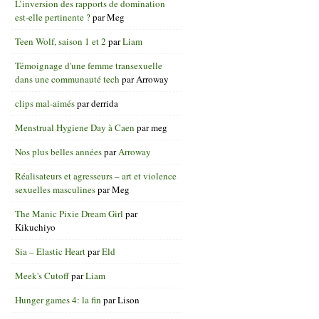
L’inversion des rapports de domination
est-elle pertinente ?
par
Meg
Teen Wolf, saison 1 et 2
par
Liam
Témoignage d'une femme transexuelle
dans une communauté tech
par
Arroway
clips mal-aimés
par
derrida
Menstrual Hygiene Day à Caen
par
meg
Nos plus belles années
par
Arroway
Réalisateurs et agresseurs – art et violence
sexuelles masculines
par
Meg
The Manic Pixie Dream Girl
par
Kikuchiyo
Sia – Elastic Heart
par
Eld
Meek's Cutoff
par
Liam
Hunger games 4: la fin
par
Lison