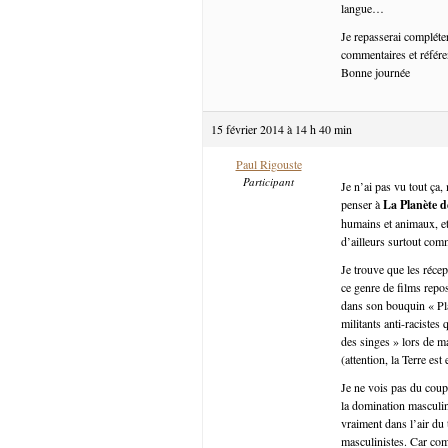
langue…
Je repasserai compléte
commentaires et référen
Bonne journée
15 février 2014 à 14 h 40 min
Paul Rigouste
Participant
Je n’ai pas vu tout ça
penser à
La Planète d
humains et animaux, et 
d’ailleurs surtout com
Je trouve que les récep
ce genre de films repo
dans son bouquin « Pla
militants anti-racistes
des singes » lors de m
(attention, la Terre est
Je ne vois pas du coup
la domination masculin
vraiment dans l’air du
masculinistes. Car com