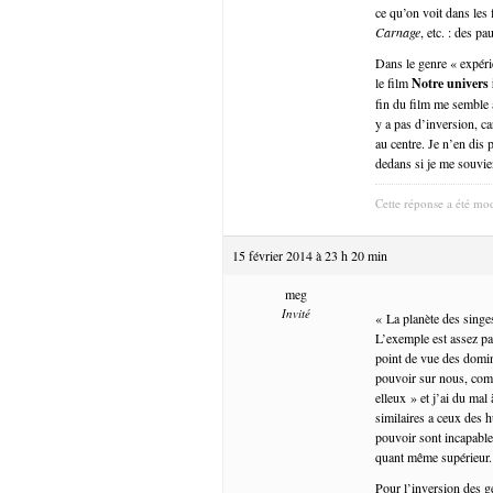
ce qu’on voit dans les
Carnage
, etc. : des 
Dans le genre « expéri
le film
Notre univers 
fin du film me semble 
y a pas d’inversion, ca
au centre. Je n’en dis p
dedans si je me souvie
Cette réponse a été mod
15 février 2014 à 23 h 20 min
meg
Invité
« La planète des singes
L’exemple est assez par
point de vue des domina
pouvoir sur nous, com
elleux » et j’ai du mal
similaires a ceux des 
pouvoir sont incapable
quant même supérieur.
Pour l’inversion des g