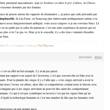
 films purement masculinistes, type
Le bonheur est dans le pré
,
Calmos
,
la Chasse
,
pauvrezomes dominés par des femmes.
ence de pensée autour des rapports de domination », je pense que celle présentée par
impitoyable
, de Léa Fazer, est beaucoup plus intéressante politiquement (même si la
aussi assez dangereusement ambiguë, voire assez craignos si je me souviens bien). Là
r on ne quitte pas le cadre du patriarcat, c’est une autre expérience de pensée qui est
as plus si tu l’as pas vu. Mais je te le conseille, il y a des trucs vraiment chouettes
ns bien.
ifiée Il y a 12 années, 5 mois par
Paul Rigouste
.
#5654
RÉPONDRE
 c’est en effet un bel exemple. J’y avait pas pensé.
lant par rapport à un aspect de l’inversion, c’est que souvent elle est faite avec le
nts. Pour la planète des singes il y a l’idée que « si les singes arrivent a avoir le
me nous l’avons sur elleux, alors illes se comporterons comme nous le faisons avec
 à imaginé que si les singes arrivaient au pouvoir illes aient des comportement
humains. Ce qui n’est pas symétrique ou inversé c’est que les signes bien qu’au
 d’égalé la technologie humaine et c’est une manière de dire que les humains sont
enres/sexes on peu ajouter aussi