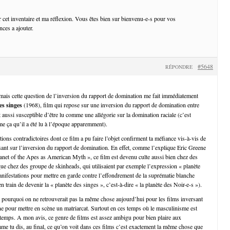
r cet inventaire et ma réflexion. Vous êtes bien sur bienvenu-e-s pour vos
ces a ajouter.
#5648
RÉPONDRE
, mais cette question de l’inversion du rapport de domination me fait immédiatement
es singes
(1968), film qui repose sur une inversion du rapport de domination entre
aussi susceptible d’être lu comme une allégorie sur la domination raciale (c’est
me ça qu’il a été lu à l’époque apparemment).
tions contradictoires dont ce film a pu faire l’objet confirment ta méfiance vis-à-vis de
sant sur l’inversion du rapport de domination. En effet, comme l’explique Eric Greene
net of the Apes as American Myth », ce film est devenu culte aussi bien chez des
 que chez des groupe de skinheads, qui utilisaient par exemple l’expression « planète
anifestations pour mettre en garde contre l’effondrement de la suprématie blanche
 en train de devenir la « planète des singes », c’est-à-dire « la planète des Noir-e-s »).
 pourquoi on ne retrouverait pas la même chose aujourd’hui pour les films inversant
e pour mettre en scène un matriarcat. Surtout en ces temps où le masculinisme est
 temps. A mon avis, ce genre de films est assez ambigu pour bien plaire aux
me tu dis, au final, ce qu’on voit dans ces films c’est exactement la même chose que