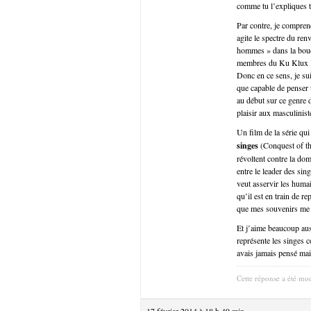
comme tu l’expliques tr
Par contre, je compren
agite le spectre du ren
hommes » dans la bouch
membres du Ku Klux Kl
Donc en ce sens, je su
que capable de penser u
au début sur ce genre d
plaisir aux masculinist
Un film de la série qui
singes
(Conquest of th
révoltent contre la dom
entre le leader des sin
veut asservir les humai
qu’il est en train de r
que mes souvenirs me tr
Et j’aime beaucoup auss
représente les singes 
avais jamais pensé mais
Cette réponse a été mod
17 février 2014 à 18 h 49 min