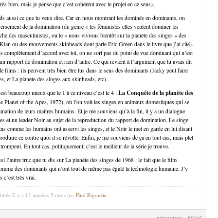
ès bien, mais je pense que c’est cohérent avec le projet en ce sens).
ds aussi ce que tu veux dire. Car en nous montrant les dominés en dominants, on
versement de la domination (du genre « les féministes elles veulent dominer les
e des masculinistes, ou le « nous vivrons bientôt sur la planète des singes » des
an ou des mouvements skinheads dont parle Eric Green dans le livre que j’ai cité).
is complètement d’accord avec toi, on ne sort pas du point de vue dominant qui n’est
n rapport de domination et rien d’autre. Ce qui revient à l’argument que tu avais dit
e films : ils peuvent très bien être lus dans le sens des dominants (Jacky peut faire
es, et La planète des singes aux skinheads, etc).
 est beaucoup mieux que le 1 à ce niveau c’est le 4 :
La Conquête de la planète des
e Planet of the Apes, 1972), où l’on voit les singes en animaux domestiques qui se
ination de leurs maîtres humains. Et je me souviens qu’à la fin, il y a un dialogue
ges et un leader Noir au sujet de la reproduction du rapport de domination. Le singe
ns comme les humains ont asservi les singes, et le Noir le met en garde en lui disant
eproduire ce contre quoi il se révolte. Enfin, je me souviens de ça en tout cas, mais ptet
ompent. En tout cas, politiquement, c’est le meilleur de la série je trouve.
i l’autre truc que tu dis sur La planète des singes de 1968 : le fait que le film
comme des dominants qui n’ont tout de même pas égalé la technologie humaine. J’y
 c’est très vrai.
ifiée Il y a 12 années, 5 mois par
Paul Rigouste
.
#5665