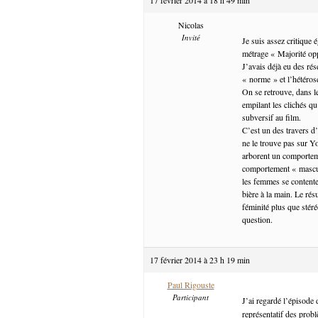
Nicolas
Invité
Je suis assez critique 
métrage « Majorité o
J’avais déjà eu des ré
« norme » et l’hétéro
On se retrouve, dans l
empilant les clichés q
subversif au film.
C’est un des travers d
ne le trouve pas sur Y
arborent un comportem
comportement « masculi
les femmes se contente
bière à la main. Le rés
féminité plus que stér
question.
17 février 2014 à 23 h 19 min
Paul Rigouste
Participant
J’ai regardé l’épisode
représentatif des probl