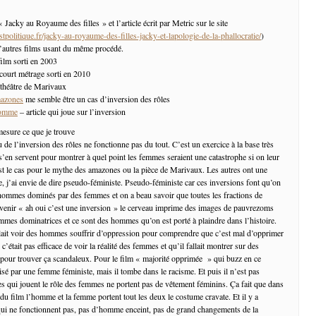
« Jacky au Royaume des filles » et l’article écrit par Metric sur le site
tpolitique.fr/jacky-au-royaume-des-filles-jacky-et-lapologie-de-la-phallocratie/
)
’autres films usant du même procédé.
film sorti en 2003
court métrage sorti en 2010
 théâtre de Marivaux
mazones
me semble être un cas d’inversion des rôles
homme
– article qui joue sur l’inversion
 mesure ce que je trouve
 de l’inversion des rôles ne fonctionne pas du tout. C’est un exercice à la base très
s’en servent pour montrer à quel point les femmes seraient une catastrophe si on leur
’est le cas pour le mythe des amazones ou la pièce de Marivaux. Les autres ont une
e, j’ai envie de dire pseudo-féministe. Pseudo-féministe car ces inversions font qu’on
’hommes dominés par des femmes et on a beau savoir que toutes les fractions de
uvenir « ah oui c’est une inversion » le cerveau imprime des images de pauvrezoms
mes dominatrices et ce sont des hommes qu’on est porté à plaindre dans l’histoire.
llait voir des hommes souffrir d’oppression pour comprendre que c’est mal d’opprimer
était pas efficace de voir la réalité des femmes et qu’il fallait montrer sur des
pour trouver ça scandaleux. Pour le film « majorité opprimée » qui buzz en ce
isé par une femme féministe, mais il tombe dans le racisme. Et puis il n’est pas
 qui jouent le rôle des femmes ne portent pas de vêtement féminins. Ça fait que dans
du film l’homme et la femme portent tout les deux le costume cravate. Et il y a
ui ne fonctionnent pas, pas d’homme enceint, pas de grand changements de la