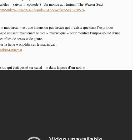
rallèles – saison 1- episode 8- Un monde au féminin (The Weaker Sex) –
g.com/Sliders-Season-1-Episode-8-The-Weaker-Sex_v20524
 « matriarcat » est une invension patriarcale qui n’existe que dans l’esprit des
gue utilisent maintenant le mot « matristique » pour montrer l’impossibilité d’une
es rôles de sexes et de genre.
ur la fiche wikipédia sur le matriarcat :
/wiki/Matriarcat
sion qui était passé sur canal + « dans la peau d’un noir »