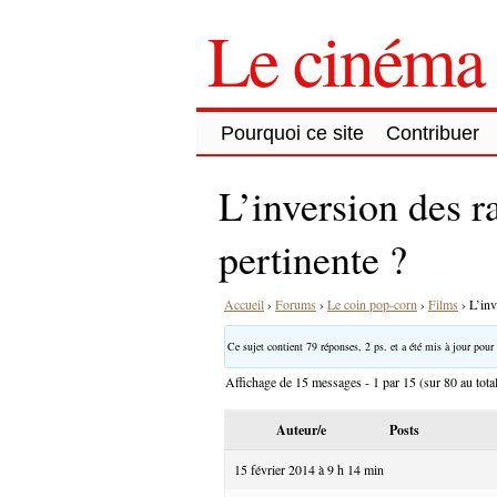
Le cinéma 
Pourquoi ce site
Contribuer
L’inversion des r
pertinente ?
Accueil
›
Forums
›
Le coin pop-corn
›
Films
›
L’inv
Ce sujet contient 79 réponses, 2 ps. et a été mis à jour pour 
Affichage de 15 messages - 1 par 15 (sur 80 au tota
Auteur/e
Posts
15 février 2014 à 9 h 14 min