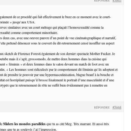
RÉPONDRE
également de ce procédé qui fait effectivement le buzz en ce moment avec le court-
pprimée » jusqu’aux USA.
serves similaires avec un court métrage qui plaçait l’homosexualité comme la
sexualité comme comportement minoritaire.
es deux cas, avec une oeuvre pauvre d’un point de vue cinématographique et narratif,
u’elle prétend dénoncer sous le couvert du dit-retournement censé insuffler un aspect
’un sketch de Florence Foresti également de son dernier spectacle Mother Fucker. Je
outube mais il s’agit, grossomodo, de mettre deux hommes dans la cuisine qui
ent « féminin » et deux femmes dans le salon devant un match de foot avec un
n. » Les hommes sont ridiculisés par le comportement dit féminin qu’ils adoptent et
nt de prendre le pouvoir par une hypermasculinisation, blague beauf à la bouche et
ultat est horripilant puisqu’il brosse finalement le portrait d’une masculinité et d’une
éotypés que le retournement de rôle ne suffit bien évidemment pas à remettre en
#5668
RÉPONDRE
 de
Sliders les mondes parallèles
que tu as cité Meg. Très marrant. Et aussi très
èmes que tu as soulevés j’ai l’impression.