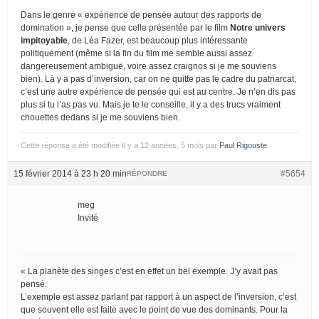
Dans le genre « expérience de pensée autour des rapports de
domination », je pense que celle présentée par le film
Notre univers
impitoyable
, de Léa Fazer, est beaucoup plus intéressante
politiquement (même si la fin du film me semble aussi assez
dangereusement ambiguë, voire assez craignos si je me souviens
bien). Là y a pas d’inversion, car on ne quitte pas le cadre du patriarcat,
c’est une autre expérience de pensée qui est au centre. Je n’en dis pas
plus si tu l’as pas vu. Mais je te le conseille, il y a des trucs vraiment
chouettes dedans si je me souviens bien.
Cette réponse a été modifiée Il y a 12 années, 5 mois par
Paul Rigouste
.
15 février 2014 à 23 h 20 min
#5654
RÉPONDRE
meg
Invité
« La planète des singes c’est en effet un bel exemple. J’y avait pas
pensé.
L’exemple est assez parlant par rapport à un aspect de l’inversion, c’est
que souvent elle est faite avec le point de vue des dominants. Pour la