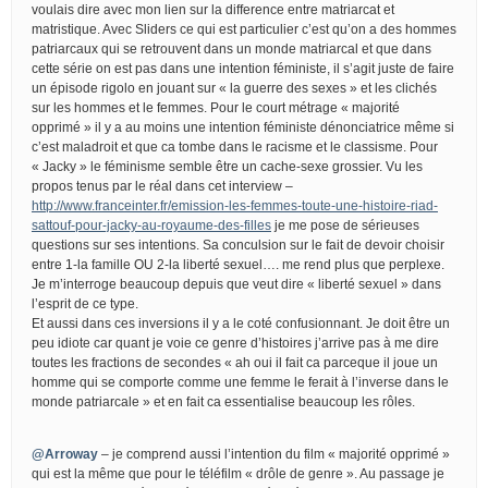
voulais dire avec mon lien sur la difference entre matriarcat et
matristique. Avec Sliders ce qui est particulier c’est qu’on a des hommes
patriarcaux qui se retrouvent dans un monde matriarcal et que dans
cette série on est pas dans une intention féministe, il s’agit juste de faire
un épisode rigolo en jouant sur « la guerre des sexes » et les clichés
sur les hommes et le femmes. Pour le court métrage « majorité
opprimé » il y a au moins une intention féministe dénonciatrice même si
c’est maladroit et que ca tombe dans le racisme et le classisme. Pour
« Jacky » le féminisme semble être un cache-sexe grossier. Vu les
propos tenus par le réal dans cet interview –
http://www.franceinter.fr/emission-les-femmes-toute-une-histoire-riad-
sattouf-pour-jacky-au-royaume-des-filles
je me pose de sérieuses
questions sur ses intentions. Sa conculsion sur le fait de devoir choisir
entre 1-la famille OU 2-la liberté sexuel…. me rend plus que perplexe.
Je m’interroge beaucoup depuis que veut dire « liberté sexuel » dans
l’esprit de ce type.
Et aussi dans ces inversions il y a le coté confusionnant. Je doit être un
peu idiote car quant je voie ce genre d’histoires j’arrive pas à me dire
toutes les fractions de secondes « ah oui il fait ca parceque il joue un
homme qui se comporte comme une femme le ferait à l’inverse dans le
monde patriarcale » et en fait ca essentialise beaucoup les rôles.
@Arroway
– je comprend aussi l’intention du film « majorité opprimé »
qui est la même que pour le téléfilm « drôle de genre ». Au passage je