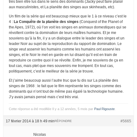
très bien être lus dans le sens des dominants (Jacky peut faire plaisir
aux masculinistes, et La planète des singes aux skinheads, etc).
Un film de la série qui est beaucoup mieux que le 1 à ce niveau c’est le
4 :
La Conquête de la planète des singes
(Conquest of the Planet of
the Apes, 1972), où l’on voit les singes en animaux domestiques qui se
révoltent contre la domination de leurs maîtres humains. Et je me
souviens qu’à la fin, il y a un dialogue entre le leader des singes et un
leader Noir au sujet de la reproduction du rapport de domination. Le
singe veut asservir les humains comme les humains ont asservi les
singes, et le Noir le met en garde en lui disant qu’il est en train de
reproduire ce contre quoi il se révolte. Enfin, je me souviens de ça en
tout cas, mais ptet que mes souvenirs me trompent. En tout cas,
politiquement, c’est le meilleur de la série je trouve.
Et j’aime beaucoup aussi l’autre truc que tu dis sur La planète des
singes de 1968 : le fait que le film représente les singes comme des
dominants qui n’ont tout de même pas égalé la technologie humaine.
J’y avais jamais pensé mais c’est très vrai.
Cette réponse a été modifiée Il y a 12 années, 5 mois par
Paul Rigouste
.
17 février 2014 à 18 h 49 min
#5665
RÉPONDRE
Nicolas