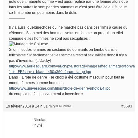
note que « majorité oprimé » est aussi réalisé par une femme alors que
tous les autres le sont par des hommes et c’est peut être ce qui fait que
ce film tombe un peu moins dans le délir.
————-
Il y a aussi quelquechose qui ne marche pas dans ces films à cause du
vêtement. Si on met des hommes vetus en femme on produit un effet
comique et les hommes ne sont pas sexualisés :
Si on met des femmes en costume de domiants on tombe dans le
fétichisme SM facilement et les femmes restent sexualisée donc il n’y a
pas d’inversion (cf Jacky)
http://www.aeriesguard.com/var/crypte/storage/images/media/images/sony
1-fre-FR/sonya_blade_450x360_forum_large.jpg
Dans « Drole de genre » le choix à été costume masculin pour tout le
monde femmes comme hommes.
http://www.universcine.com/films/drole-de-genre/photos/4.jpg
du coup ca ne fait pas vraiment « inversion »
19 février 2014 à 14 h 51 min
#5693
RÉPONDRE
Nicolas
Invité