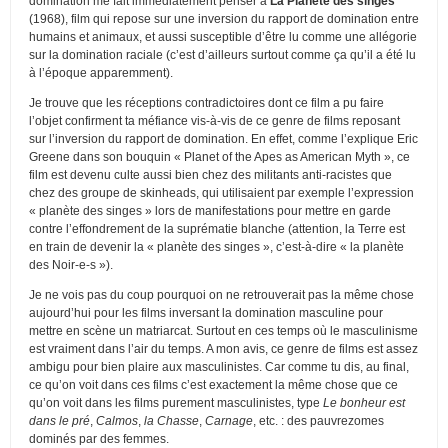
domination me fait immédiatement penser à
La Planète des singes
(1968), film qui repose sur une inversion du rapport de domination entre
humains et animaux, et aussi susceptible d’être lu comme une allégorie
sur la domination raciale (c’est d’ailleurs surtout comme ça qu’il a été lu
à l’époque apparemment).
Je trouve que les réceptions contradictoires dont ce film a pu faire
l’objet confirment ta méfiance vis-à-vis de ce genre de films reposant
sur l’inversion du rapport de domination. En effet, comme l’explique Eric
Greene dans son bouquin « Planet of the Apes as American Myth », ce
film est devenu culte aussi bien chez des militants anti-racistes que
chez des groupe de skinheads, qui utilisaient par exemple l’expression
« planète des singes » lors de manifestations pour mettre en garde
contre l’effondrement de la suprématie blanche (attention, la Terre est
en train de devenir la « planète des singes », c’est-à-dire « la planète
des Noir-e-s »).
Je ne vois pas du coup pourquoi on ne retrouverait pas la même chose
aujourd’hui pour les films inversant la domination masculine pour
mettre en scène un matriarcat. Surtout en ces temps où le masculinisme
est vraiment dans l’air du temps. A mon avis, ce genre de films est assez
ambigu pour bien plaire aux masculinistes. Car comme tu dis, au final,
ce qu’on voit dans ces films c’est exactement la même chose que ce
qu’on voit dans les films purement masculinistes, type
Le bonheur est
dans le pré
,
Calmos
,
la Chasse
,
Carnage
, etc. : des pauvrezomes
dominés par des femmes.