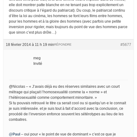
elle doit montrer patte blanche en ne tenant pas trop explicitement un
discours critique à l’égard du patriarcat). Du coup, le patriarcat continu
d’être la loi au cinéma, les hommes se font leurs films entre hommes,
pour les hommes et à la gloire des hommes (avec parfois une petite
inversion pour rigoler, mais toujours du point de vue des hommes parce
que sinon c’est plus drôle…)
18 février 2014 à 11 h 19 min
#5677
RÉPONDRE
meg
Invité
@Nicolas – « J’avais déjà eu des réserves similaires avec un court
métrage qui plaçait l’homosexualité comme la « norme » et
l’hétérosexualité comme comportement minoritaire. »
Si tu pouvais retrouvé le titre ca serait cool ou si quelqu’un·e le connait
je suis intéressée. et je suis tout à fait d’accord avec ta conclusion, ce
procédé de l’inversion enfonce souvent les sétérotypes au lieu de les
combatres.
@Paul
– oui pour « le point de vue de dominant » c’est ce que je