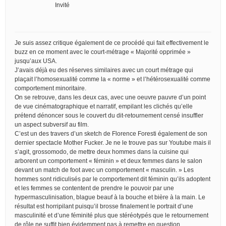
Invité
Je suis assez critique également de ce procédé qui fait effectivement le
buzz en ce moment avec le court-métrage « Majorité opprimée »
jusqu’aux USA.
J’avais déjà eu des réserves similaires avec un court métrage qui
plaçait l’homosexualité comme la « norme » et l’hétérosexualité comme
comportement minoritaire.
On se retrouve, dans les deux cas, avec une oeuvre pauvre d’un point
de vue cinématographique et narratif, empilant les clichés qu’elle
prétend dénoncer sous le couvert du dit-retournement censé insuffler
un aspect subversif au film.
C’est un des travers d’un sketch de Florence Foresti également de son
dernier spectacle Mother Fucker. Je ne le trouve pas sur Youtube mais il
s’agit, grossomodo, de mettre deux hommes dans la cuisine qui
arborent un comportement « féminin » et deux femmes dans le salon
devant un match de foot avec un comportement « masculin. » Les
hommes sont ridiculisés par le comportement dit féminin qu’ils adoptent
et les femmes se contentent de prendre le pouvoir par une
hypermasculinisation, blague beauf à la bouche et bière à la main. Le
résultat est horripilant puisqu’il brosse finalement le portrait d’une
masculinité et d’une féminité plus que stéréotypés que le retournement
de rôle ne suffit bien évidemment pas à remettre en question.