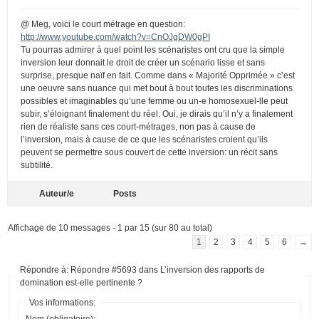
@ Meg, voici le court métrage en question:
http://www.youtube.com/watch?v=CnOJgDW0gPI
Tu pourras admirer à quel point les scénaristes ont cru que la simple
inversion leur donnait le droit de créer un scénario lisse et sans
surprise, presque naïf en fait. Comme dans « Majorité Opprimée » c’est
une oeuvre sans nuance qui met bout à bout toutes les discriminations
possibles et imaginables qu’une femme ou un-e homosexuel-lle peut
subir, s’éloignant finalement du réel. Oui, je dirais qu’il n’y a finalement
rien de réaliste sans ces court-métrages, non pas à cause de
l’inversion, mais à cause de ce que les scénaristes croient qu’ils
peuvent se permettre sous couvert de cette inversion: un récit sans
subtilité.
Auteur/e
Posts
Affichage de 10 messages - 1 par 15 (sur 80 au total)
1
2
3
4
5
6
→
Répondre à: Répondre #5693 dans L’inversion des rapports de
domination est-elle pertinente ?
Vos informations:
Nom (obligatoire):