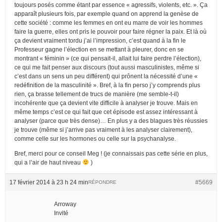
toujours posés comme étant par essence « agressifs, violents, etc. ». Ça
apparaît plusieurs fois, par exemple quand on apprend la genèse de
cette société : comme les femmes en ont eu marre de voir les hommes
faire la guerre, elles ont pris le pouvoir pour faire régner la paix. Et là où
ça devient vraiment tordu j’ai l’impression, c’est quand à la fin le
Professeur gagne l’élection en se mettant à pleurer, donc en se
montrant « féminin » (ce qui pensait-il, allait lui faire perdre l’élection),
ce qui me fait penser aux discours (tout aussi masculinistes, même si
c’est dans un sens un peu différent) qui prônent la nécessité d’une «
redéfinition de la masculinité ». Bref, à la fin perso j’y comprends plus
rien, ça brasse tellement de trucs de manière (me semble-t-il)
incohérente que ça devient vite difficile à analyser je trouve. Mais en
même temps c’est ce qui fait que cet épisode est assez intéressant à
analyser (parce que très dense)… En plus y a des blagues très réussies
je trouve (même si j’arrive pas vraiment à les analyser clairement),
comme celle sur les hormones ou celle sur la psychanalyse.
Bref, merci pour ce conseil Meg ! (je connaissais pas cette série en plus,
qui a l’air de haut niveau
)
17 février 2014 à 23 h 24 min
#5669
RÉPONDRE
Arroway
Invité