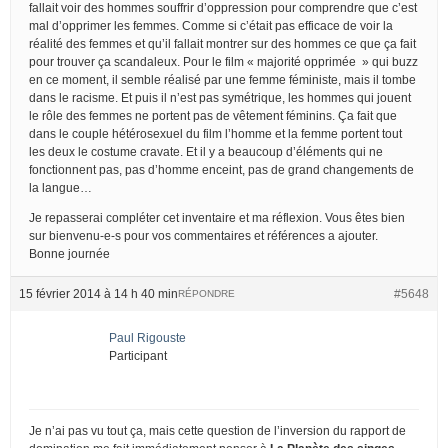
fallait voir des hommes souffrir d’oppression pour comprendre que c’est
mal d’opprimer les femmes. Comme si c’était pas efficace de voir la
réalité des femmes et qu’il fallait montrer sur des hommes ce que ça fait
pour trouver ça scandaleux. Pour le film « majorité opprimée » qui buzz
en ce moment, il semble réalisé par une femme féministe, mais il tombe
dans le racisme. Et puis il n’est pas symétrique, les hommes qui jouent
le rôle des femmes ne portent pas de vêtement féminins. Ça fait que
dans le couple hétérosexuel du film l’homme et la femme portent tout
les deux le costume cravate. Et il y a beaucoup d’éléments qui ne
fonctionnent pas, pas d’homme enceint, pas de grand changements de
la langue…
Je repasserai compléter cet inventaire et ma réflexion. Vous êtes bien
sur bienvenu-e-s pour vos commentaires et références a ajouter.
Bonne journée
15 février 2014 à 14 h 40 min
#5648
RÉPONDRE
Paul Rigouste
Participant
Je n’ai pas vu tout ça, mais cette question de l’inversion du rapport de