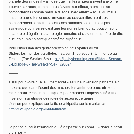
planète des singes il y a l’idée que « si les singes arrivent a avoir le
pouvoir sur nous, comme nous l’avons sur elleux, alors illes se
comporterons comme nous le faisons avec elleux » et j’ai du mal à
imaginé que si les singes arrivaient au pouvoir illes aient des
comportement similaires a ceux des humains. Ce qui n’est pas
symétrique ou inversé c’est que les signes bien qu’au pouvoir sont
incapable d’égalé la technologie humaine et c’est une manière de dire
que les humains sont quant même supérieur.
Pour l’inversion des genres/sexes on peu ajouter aussi
Sliders les mondes parallèles – saison 1- episode 8- Un monde au
féminin (The Weaker Sex) –
http://pollystreaming.com/Sliders-Season-
1-Episode-8-The-Weaker-Sex_v20524
——–
aussi pour voire que le « matriarcat » est une invension patriarcale qui
n’existe que dans l’esprit des machos, les anthropologue utilisent
maintenant le mot « matristique » pour montrer l’impossibilité d’une
inversion symétrique des rôles de sexes et de genre.
c’est un peu expliqué sur la fiche wikipédia sur le matriarcat :
http://fr.wikipedia.org/wiki/Matriarcat
——–
Je pense aussi à l’émission qui était passé sur canal + « dans la peau
d’un noir »