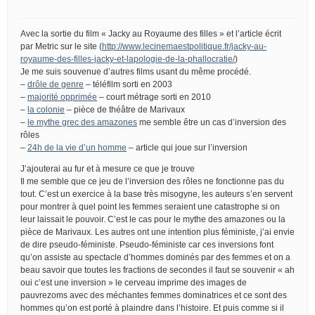
Avec la sortie du film « Jacky au Royaume des filles » et l’article écrit
par Metric sur le site (
http://www.lecinemaestpolitique.fr/jacky-au-
royaume-des-filles-jacky-et-lapologie-de-la-phallocratie/
)
Je me suis souvenue d’autres films usant du même procédé.
–
drôle de genre
– téléfilm sorti en 2003
–
majorité opprimée
– court métrage sorti en 2010
–
la colonie
– pièce de théâtre de Marivaux
–
le mythe grec des amazones
me semble être un cas d’inversion des
rôles
–
24h de la vie d’un homme
– article qui joue sur l’inversion
J’ajouterai au fur et à mesure ce que je trouve
Il me semble que ce jeu de l’inversion des rôles ne fonctionne pas du
tout. C’est un exercice à la base très misogyne, les auteurs s’en servent
pour montrer à quel point les femmes seraient une catastrophe si on
leur laissait le pouvoir. C’est le cas pour le mythe des amazones ou la
pièce de Marivaux. Les autres ont une intention plus féministe, j’ai envie
de dire pseudo-féministe. Pseudo-féministe car ces inversions font
qu’on assiste au spectacle d’hommes dominés par des femmes et on a
beau savoir que toutes les fractions de secondes il faut se souvenir « ah
oui c’est une inversion » le cerveau imprime des images de
pauvrezoms avec des méchantes femmes dominatrices et ce sont des
hommes qu’on est porté à plaindre dans l’histoire. Et puis comme si il