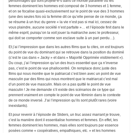
personnages qui sont projeté-e-s dans ce monde parallèle où les
femmes dominent les hommes est composé de 3 hommes et 1 femme,
et on se focalise quasi-exclusivement sur le point de vue des 3 hommes
(une des seules fois où la femme dit ce qu’elle pense de ce monde, ça
se résume à un truc du genre « la vie n’est pas si mal ici, cessez de
vous plaindre, aucune société n’est parfaite »… et l’épisode finit dans le
même esprit, puisqu’on la voit jouer la matriarche avec le professeur,
qui doit se comporter comme son esclave suite à un pari perdu…).
Et j’ai l’impression que dans les autres films que tu cites, on est toujours
du point de vue du dominant qui se retrouve dans la position du dominé
(c’est le cas dans « Jacky » et dans « Majorité Opprimée visiblement »).
Du coup, j’ai l’impression qu’un des trucs essentiel que ça n’inverse
pas, c’est le point de vue phallocentré. On remplace donc juste des
films qui nous montre que le patriarcat c’est bien avec un point de vue
masculin par des films qui nous montrent que le matriarcat c’est mal
d’un point de vue masculin. Mais on a pas quitté le point de vue
masculin ! Je me demande s’il existe des scénarios de ce type qui
prennent vraiment en compte le point de vue féminin dans le contexte
de ce monde inversé. J’ai l’impression qu’ils sont plutôt rares (voire
inexistants).
Et pour revenir à l’épisode de Sliders, un truc assez marrant je trouve,
c’est la manière dont il essentialise hommes et femmes. En effet, les
femmes dominent les hommes, mais elles sont toujours par essence
posées comme « coopératives, empathiques, etc. » et les hommes