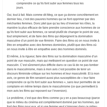
comprendre ce qu’ils font subir aux femmes tous les
jours.
Oui, tout à fait. Mais comme dit Meg, ce que ça donne concrètement en
dernier lieu, c’est des pauvres hommes qui se font opprimer par des
méchantes femmes. Donc ptet que qu’au lieu d’inverser les rôles, la
manière la plus efficace de faire prendre conscience aux hommes de ce
qu’ils font subir aux femmes, ce serait plutôt de changer le point de vue,
tout simplement, et de faire des films qui dépeignent la domination
masculine d’un point de vue féminin. Faire des films où on nous invite à
être en empathie avec des femmes dominées, plutôt que des films où
on nous invite à être en empathie avec des hommes dominés.
Et même, à la rigueur, faire des films sur la domination masculine d’un
point de vue masculin, mais qui mettraient en question ce point de vue
masculin. C’est sûrement plus difficile dans ce cas là de ne pas tomber
dans le masculinisme, mais à mon avis c’est possible de tenir un
discours féministe-critique sur les hommes et leur masculinité. Et à mon
avis, ce genre de film seraient aussi plus susceptibles de « leur faire
comprendre ce qu’ils font subir aux femmes », sans leur permettre de se
complaire en même temps dans le masculinisme (ce que permettent à
mon avis les films qui reposent sur l’inversion).
Le problème, c’est que des films comme ça y en a pas beaucoup (parce
que le milieu du cinéma est complètement dominé par les hommes, qui
font des films pour eux, et si une femme veut s’imposer dans ce milieu,