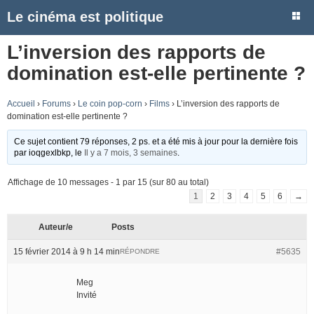
Le cinéma est politique
L’inversion des rapports de
domination est-elle pertinente ?
Accueil
›
Forums
›
Le coin pop-corn
›
Films
›
L’inversion des rapports de
domination est-elle pertinente ?
Ce sujet contient 79 réponses, 2 ps. et a été mis à jour pour la dernière fois
par
ioqgexlbkp
, le
Il y a 7 mois, 3 semaines
.
Affichage de 10 messages - 1 par 15 (sur 80 au total)
1
2
3
4
5
6
→
Auteur/e
Posts
15 février 2014 à 9 h 14 min
#5635
RÉPONDRE
Meg
Invité