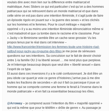
voulais dire avec mon lien sur la difference entre matriarcat et
matristique. Avec Sliders ce qui est particulier c’est qu’on a des hommes
patriarcaux qui se retrouvent dans un monde matriarcal et que dans
cette série on est pas dans une intention féministe, il s’agit juste de faire
un épisode rigolo en jouant sur « la guerre des sexes » et les clichés
sur les hommes et le femmes. Pour le court métrage « majorité
opprimé » il y a au moins une intention féministe dénonciatrice même si
c’est maladroit et que ca tombe dans le racisme et le classisme. Pour
« Jacky » le féminisme semble être un cache-sexe grossier. Vu les
propos tenus par le réal dans cet interview –
http://www.franceinter.fr/emission-les-femmes-toute-une-histoire-riad-
sattouf-pour-jacky-au-royaume-des-filles
je me pose de sérieuses
questions sur ses intentions. Sa conculsion sur le fait de devoir choisir
entre 1-la famille OU 2-la liberté sexuel…. me rend plus que perplexe.
Je m’interroge beaucoup depuis que veut dire « liberté sexuel » dans
l’esprit de ce type.
Et aussi dans ces inversions il y a le coté confusionnant. Je doit être un
peu idiote car quant je voie ce genre d’histoires j’arrive pas à me dire
toutes les fractions de secondes « ah oui il fait ca parceque il joue un
homme qui se comporte comme une femme le ferait à l’inverse dans le
monde patriarcale » et en fait ca essentialise beaucoup les rôles.
@Arroway
– je comprend aussi l’intention du film « majorité opprimé »
qui est la même que pour le téléfilm « drôle de genre ». Au passage je