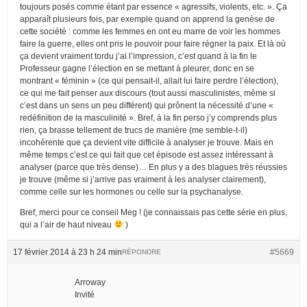
toujours posés comme étant par essence « agressifs, violents, etc. ». Ça
apparaît plusieurs fois, par exemple quand on apprend la genèse de
cette société : comme les femmes en ont eu marre de voir les hommes
faire la guerre, elles ont pris le pouvoir pour faire régner la paix. Et là où
ça devient vraiment tordu j’ai l’impression, c’est quand à la fin le
Professeur gagne l’élection en se mettant à pleurer, donc en se
montrant « féminin » (ce qui pensait-il, allait lui faire perdre l’élection),
ce qui me fait penser aux discours (tout aussi masculinistes, même si
c’est dans un sens un peu différent) qui prônent la nécessité d’une «
redéfinition de la masculinité ». Bref, à la fin perso j’y comprends plus
rien, ça brasse tellement de trucs de manière (me semble-t-il)
incohérente que ça devient vite difficile à analyser je trouve. Mais en
même temps c’est ce qui fait que cet épisode est assez intéressant à
analyser (parce que très dense)… En plus y a des blagues très réussies
je trouve (même si j’arrive pas vraiment à les analyser clairement),
comme celle sur les hormones ou celle sur la psychanalyse.
Bref, merci pour ce conseil Meg ! (je connaissais pas cette série en plus,
qui a l’air de haut niveau
)
17 février 2014 à 23 h 24 min
#5669
RÉPONDRE
Arroway
Invité