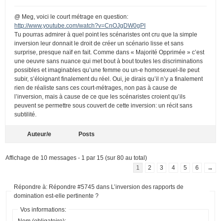
@ Meg, voici le court métrage en question:
http://www.youtube.com/watch?v=CnOJgDW0gPI
Tu pourras admirer à quel point les scénaristes ont cru que la simple
inversion leur donnait le droit de créer un scénario lisse et sans
surprise, presque naïf en fait. Comme dans « Majorité Opprimée » c’est
une oeuvre sans nuance qui met bout à bout toutes les discriminations
possibles et imaginables qu’une femme ou un-e homosexuel-lle peut
subir, s’éloignant finalement du réel. Oui, je dirais qu’il n’y a finalement
rien de réaliste sans ces court-métrages, non pas à cause de
l’inversion, mais à cause de ce que les scénaristes croient qu’ils
peuvent se permettre sous couvert de cette inversion: un récit sans
subtilité.
Auteur/e
Posts
Affichage de 10 messages - 1 par 15 (sur 80 au total)
1
2
3
4
5
6
→
Répondre à: Répondre #5745 dans L’inversion des rapports de
domination est-elle pertinente ?
Vos informations:
Nom (obligatoire):