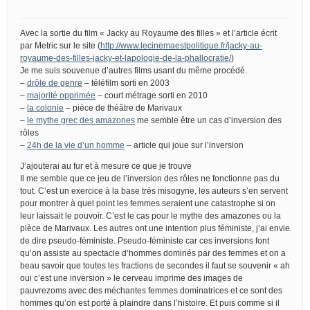
Avec la sortie du film « Jacky au Royaume des filles » et l’article écrit
par Metric sur le site (
http://www.lecinemaestpolitique.fr/jacky-au-
royaume-des-filles-jacky-et-lapologie-de-la-phallocratie/
)
Je me suis souvenue d’autres films usant du même procédé.
–
drôle de genre
– téléfilm sorti en 2003
–
majorité opprimée
– court métrage sorti en 2010
–
la colonie
– pièce de théâtre de Marivaux
–
le mythe grec des amazones
me semble être un cas d’inversion des
rôles
–
24h de la vie d’un homme
– article qui joue sur l’inversion
J’ajouterai au fur et à mesure ce que je trouve
Il me semble que ce jeu de l’inversion des rôles ne fonctionne pas du
tout. C’est un exercice à la base très misogyne, les auteurs s’en servent
pour montrer à quel point les femmes seraient une catastrophe si on
leur laissait le pouvoir. C’est le cas pour le mythe des amazones ou la
pièce de Marivaux. Les autres ont une intention plus féministe, j’ai envie
de dire pseudo-féministe. Pseudo-féministe car ces inversions font
qu’on assiste au spectacle d’hommes dominés par des femmes et on a
beau savoir que toutes les fractions de secondes il faut se souvenir « ah
oui c’est une inversion » le cerveau imprime des images de
pauvrezoms avec des méchantes femmes dominatrices et ce sont des
hommes qu’on est porté à plaindre dans l’histoire. Et puis comme si il