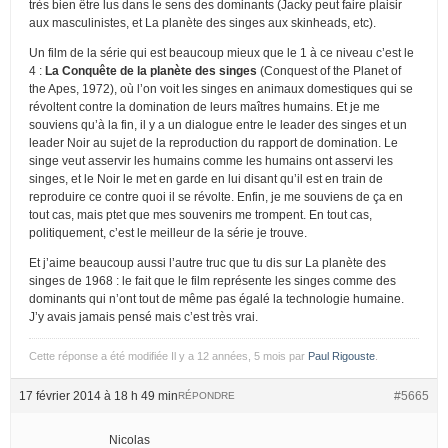
très bien être lus dans le sens des dominants (Jacky peut faire plaisir
aux masculinistes, et La planète des singes aux skinheads, etc).
Un film de la série qui est beaucoup mieux que le 1 à ce niveau c’est le
4 :
La Conquête de la planète des singes
(Conquest of the Planet of
the Apes, 1972), où l’on voit les singes en animaux domestiques qui se
révoltent contre la domination de leurs maîtres humains. Et je me
souviens qu’à la fin, il y a un dialogue entre le leader des singes et un
leader Noir au sujet de la reproduction du rapport de domination. Le
singe veut asservir les humains comme les humains ont asservi les
singes, et le Noir le met en garde en lui disant qu’il est en train de
reproduire ce contre quoi il se révolte. Enfin, je me souviens de ça en
tout cas, mais ptet que mes souvenirs me trompent. En tout cas,
politiquement, c’est le meilleur de la série je trouve.
Et j’aime beaucoup aussi l’autre truc que tu dis sur La planète des
singes de 1968 : le fait que le film représente les singes comme des
dominants qui n’ont tout de même pas égalé la technologie humaine.
J’y avais jamais pensé mais c’est très vrai.
Cette réponse a été modifiée Il y a 12 années, 5 mois par
Paul Rigouste
.
17 février 2014 à 18 h 49 min
#5665
RÉPONDRE
Nicolas