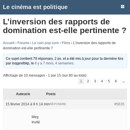
Le cinéma est politique
L’inversion des rapports de
domination est-elle pertinente ?
Accueil
›
Forums
›
Le coin pop-corn
›
Films
›
L’inversion des rapports de
domination est-elle pertinente ?
Ce sujet contient 79 réponses, 2 ps. et a été mis à jour pour la dernière fois
par
ioqgexlbkp
, le
Il y a 7 mois, 4 semaines
.
Affichage de 10 messages - 1 par 15 (sur 80 au total)
1
2
3
4
5
6
→
Auteur/e
Posts
15 février 2014 à 9 h 14 min
#5635
RÉPONDRE
Meg
Invité