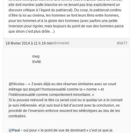
elle doit montrer patte blanche en ne tenant pas trop explicitement un
discours critique à l’égard du patriarcat). Du coup, le patriarcat continu
d’être la loi au cinéma, les hommes se font leurs films entre hommes,
pour les hommes et à la gloire des hommes (avec parfois une petite
inversion pour rigoler, mais toujours du point de vue des hommes parce
que sinon c’est plus drôle…)
18 février 2014 à 11 h 19 min
#5677
RÉPONDRE
meg
Invité
@Nicolas – « J’avais déjà eu des réserves similaires avec un court
métrage qui plaçait l’homosexualité comme la « norme » et
l’hétérosexualité comme comportement minoritaire. »
Si tu pouvais retrouvé le titre ca serait cool ou si quelqu’un·e le connait
je suis intéressée. et je suis tout à fait d’accord avec ta conclusion, ce
procédé de l’inversion enfonce souvent les sétérotypes au lieu de les
combatres.
@Paul
– oui pour « le point de vue de dominant » c’est ce que je