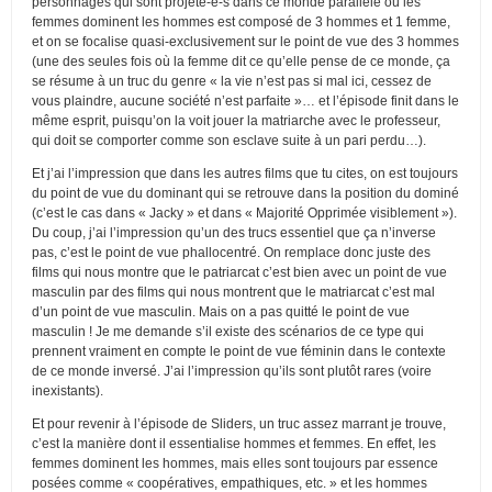
personnages qui sont projeté-e-s dans ce monde parallèle où les
femmes dominent les hommes est composé de 3 hommes et 1 femme,
et on se focalise quasi-exclusivement sur le point de vue des 3 hommes
(une des seules fois où la femme dit ce qu’elle pense de ce monde, ça
se résume à un truc du genre « la vie n’est pas si mal ici, cessez de
vous plaindre, aucune société n’est parfaite »… et l’épisode finit dans le
même esprit, puisqu’on la voit jouer la matriarche avec le professeur,
qui doit se comporter comme son esclave suite à un pari perdu…).
Et j’ai l’impression que dans les autres films que tu cites, on est toujours
du point de vue du dominant qui se retrouve dans la position du dominé
(c’est le cas dans « Jacky » et dans « Majorité Opprimée visiblement »).
Du coup, j’ai l’impression qu’un des trucs essentiel que ça n’inverse
pas, c’est le point de vue phallocentré. On remplace donc juste des
films qui nous montre que le patriarcat c’est bien avec un point de vue
masculin par des films qui nous montrent que le matriarcat c’est mal
d’un point de vue masculin. Mais on a pas quitté le point de vue
masculin ! Je me demande s’il existe des scénarios de ce type qui
prennent vraiment en compte le point de vue féminin dans le contexte
de ce monde inversé. J’ai l’impression qu’ils sont plutôt rares (voire
inexistants).
Et pour revenir à l’épisode de Sliders, un truc assez marrant je trouve,
c’est la manière dont il essentialise hommes et femmes. En effet, les
femmes dominent les hommes, mais elles sont toujours par essence
posées comme « coopératives, empathiques, etc. » et les hommes