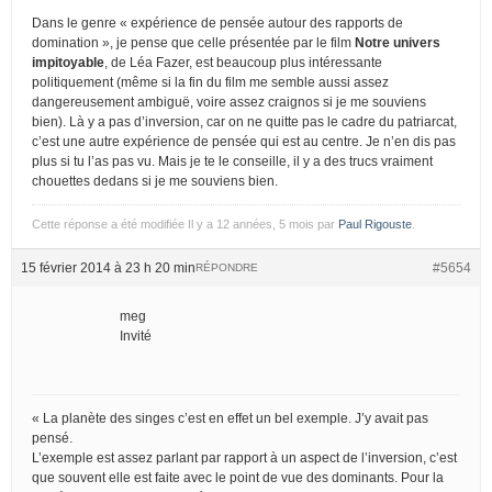
Dans le genre « expérience de pensée autour des rapports de
domination », je pense que celle présentée par le film
Notre univers
impitoyable
, de Léa Fazer, est beaucoup plus intéressante
politiquement (même si la fin du film me semble aussi assez
dangereusement ambiguë, voire assez craignos si je me souviens
bien). Là y a pas d’inversion, car on ne quitte pas le cadre du patriarcat,
c’est une autre expérience de pensée qui est au centre. Je n’en dis pas
plus si tu l’as pas vu. Mais je te le conseille, il y a des trucs vraiment
chouettes dedans si je me souviens bien.
Cette réponse a été modifiée Il y a 12 années, 5 mois par
Paul Rigouste
.
15 février 2014 à 23 h 20 min
#5654
RÉPONDRE
meg
Invité
« La planète des singes c’est en effet un bel exemple. J’y avait pas
pensé.
L’exemple est assez parlant par rapport à un aspect de l’inversion, c’est
que souvent elle est faite avec le point de vue des dominants. Pour la