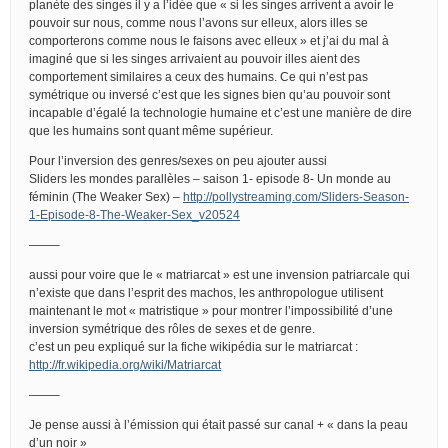
planète des singes il y a l’idée que « si les singes arrivent a avoir le
pouvoir sur nous, comme nous l’avons sur elleux, alors illes se
comporterons comme nous le faisons avec elleux » et j’ai du mal à
imaginé que si les singes arrivaient au pouvoir illes aient des
comportement similaires a ceux des humains. Ce qui n’est pas
symétrique ou inversé c’est que les signes bien qu’au pouvoir sont
incapable d’égalé la technologie humaine et c’est une manière de dire
que les humains sont quant même supérieur.
Pour l’inversion des genres/sexes on peu ajouter aussi
Sliders les mondes parallèles – saison 1- episode 8- Un monde au
féminin (The Weaker Sex) –
http://pollystreaming.com/Sliders-Season-
1-Episode-8-The-Weaker-Sex_v20524
——–
aussi pour voire que le « matriarcat » est une invension patriarcale qui
n’existe que dans l’esprit des machos, les anthropologue utilisent
maintenant le mot « matristique » pour montrer l’impossibilité d’une
inversion symétrique des rôles de sexes et de genre.
c’est un peu expliqué sur la fiche wikipédia sur le matriarcat :
http://fr.wikipedia.org/wiki/Matriarcat
——–
Je pense aussi à l’émission qui était passé sur canal + « dans la peau
d’un noir »