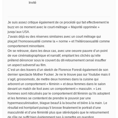
Invité
Je suis assez critique également de ce procédé qui fait effectivement le
buzz en ce moment avec le court-métrage « Majorité opprimée »
jusqu’aux USA.
J’avais déjà eu des réserves similaires avec un court métrage qui
plaçait l’homosexualité comme la « norme » et l’hétérosexualité comme
comportement minoritaire.
On se retrouve, dans les deux cas, avec une oeuvre pauvre d’un point
de vue cinématographique et narratif, empilant les clichés qu’elle
prétend dénoncer sous le couvert du dit-retournement censé insuffler
un aspect subversif au film.
C’est un des travers d’un sketch de Florence Foresti également de son
dernier spectacle Mother Fucker. Je ne le trouve pas sur Youtube mais il
s’agit, grossomodo, de mettre deux hommes dans la cuisine qui
arborent un comportement « féminin » et deux femmes dans le salon
devant un match de foot avec un comportement « masculin. » Les
hommes sont ridiculisés par le comportement dit féminin qu’ils adoptent
et les femmes se contentent de prendre le pouvoir par une
hypermasculinisation, blague beauf à la bouche et bière à la main. Le
résultat est horripilant puisqu’il brosse finalement le portrait d’une
masculinité et d’une féminité plus que stéréotypés que le retournement
de rôle ne suffit bien évidemment pas à remettre en question.