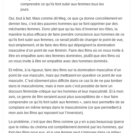
comprendre ce qu’ils font subir aux femmes tous les
jours.
Oui, tout à fait. Mais comme dit Meg, ce que ça donne concrètement en
dernier lieu, c’est des pauvres hommes qui se font opprimer par des
méchantes femmes. Donc ptet que qu’au lieu d’inverser les rôles, la
manière la plus efficace de faire prendre conscience aux hommes de ce
qu’ils font subir aux femmes, ce serait plutôt de changer le point de vue,
tout simplement, et de faire des films qui dépeignent la domination
masculine d’un point de vue féminin. Faire des films où on nous invite à
être en empathie avec des femmes dominées, plutôt que des films où
on nous invite à être en empathie avec des hommes dominés.
Et même, à la rigueur, faire des films sur la domination masculine d’un
point de vue masculin, mais qui mettraient en question ce point de vue
masculin. C’est sûrement plus difficile dans ce cas là de ne pas tomber
dans le masculinisme, mais à mon avis c’est possible de tenir un
discours féministe-critique sur les hommes et leur masculinité. Et à mon
avis, ce genre de film seraient aussi plus susceptibles de « leur faire
comprendre ce qu’ils font subir aux femmes », sans leur permettre de se
complaire en même temps dans le masculinisme (ce que permettent à
mon avis les films qui reposent sur l’inversion).
Le problème, c’est que des films comme ça y en a pas beaucoup (parce
que le milieu du cinéma est complètement dominé par les hommes, qui
font des films pour eux, et si une femme veut s’imposer dans ce milieu,