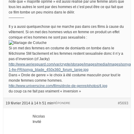
note que « majorité oprimé » est aussi réalisé par une femme alors que
tous les autres le sont par des hommes et c’est peut être ce qui fait que
ce film tombe un peu moins dans le délir.
————-
Il y a aussi quelquechose qui ne marche pas dans ces films à cause du
vêtement. Si on met des hommes vetus en femme on produit un effet
comique et les hommes ne sont pas sexualisés :
Si on met des femmes en costume de domiants on tombe dans le
fétichisme SM facilement et les femmes restent sexualisée donc il n’y a
pas d’inversion (cf Jacky)
http://www.aeriesguard.com/var/crypte/storage/images/media/images/sony
1-fre-FR/sonya_blade_450x360_forum_large.jpg
Dans « Drole de genre » le choix à été costume masculin pour tout le
monde femmes comme hommes.
http://www.universcine.com/films/drole-de-genre/photos/4.jpg
du coup ca ne fait pas vraiment « inversion »
19 février 2014 à 14 h 51 min
#5693
RÉPONDRE
Nicolas
Invité