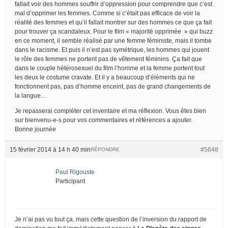
fallait voir des hommes souffrir d’oppression pour comprendre que c’est
mal d’opprimer les femmes. Comme si c’était pas efficace de voir la
réalité des femmes et qu’il fallait montrer sur des hommes ce que ça fait
pour trouver ça scandaleux. Pour le film « majorité opprimée » qui buzz
en ce moment, il semble réalisé par une femme féministe, mais il tombe
dans le racisme. Et puis il n’est pas symétrique, les hommes qui jouent
le rôle des femmes ne portent pas de vêtement féminins. Ça fait que
dans le couple hétérosexuel du film l’homme et la femme portent tout
les deux le costume cravate. Et il y a beaucoup d’éléments qui ne
fonctionnent pas, pas d’homme enceint, pas de grand changements de
la langue…
Je repasserai compléter cet inventaire et ma réflexion. Vous êtes bien
sur bienvenu-e-s pour vos commentaires et références a ajouter.
Bonne journée
15 février 2014 à 14 h 40 min
#5648
RÉPONDRE
Paul Rigouste
Participant
Je n’ai pas vu tout ça, mais cette question de l’inversion du rapport de