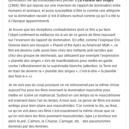
domination me fait immédiatement penser à
La Planète des singes
(1968), film qui repose sur une inversion du rapport de domination entre
humains et animaux, et aussi susceptible d’être lu comme une allégorie
sur la domination raciale (c’est d’ailleurs surtout comme ça qu’il a été lu
à l’époque apparemment).
Je trouve que les réceptions contradictoires dont ce film a pu faire
l’objet confirment ta méfiance vis-à-vis de ce genre de films reposant
sur l’inversion du rapport de domination. En effet, comme l’explique Eric
Greene dans son bouquin « Planet of the Apes as American Myth », ce
film est devenu culte aussi bien chez des militants anti-racistes que
chez des groupe de skinheads, qui utilisaient par exemple l’expression
« planète des singes » lors de manifestations pour mettre en garde
contre l’effondrement de la suprématie blanche (attention, la Terre est
en train de devenir la « planète des singes », c’est-à-dire « la planète
des Noir-e-s »).
Je ne vois pas du coup pourquoi on ne retrouverait pas la même chose
aujourd’hui pour les films inversant la domination masculine pour
mettre en scène un matriarcat. Surtout en ces temps où le masculinisme
est vraiment dans l’air du temps. A mon avis, ce genre de films est assez
ambigu pour bien plaire aux masculinistes. Car comme tu dis, au final,
ce qu’on voit dans ces films c’est exactement la même chose que ce
qu’on voit dans les films purement masculinistes, type
Le bonheur est
dans le pré
,
Calmos
,
la Chasse
,
Carnage
, etc. : des pauvrezomes
dominés par des femmes.