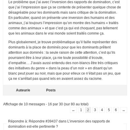
Le problème que j’ai avec l’inversion des rapports de domination, c’est
que j’ai l’impression que ça se contente de présenter quelque chose de
désagréable pour les dominants mais sans critique de la domination.
En particulier, quand on présente une inversion des humains et des
animaux, j’ai toujours l’impression qu’on montre des humains « traités
comme des animaux » et que c’est ça qui est choquant, pas tellement
que les animaux dans le vrai monde soient traités comme ça.
Plus globalement, je trouve problématique qu’il faille représenter des
dominants à la place de dominés pour que les dominants prêtent
attention aux dominés : la seule raison de cette attention, c’est qu’ils
pourraient être à leur place, ça nie toute possibilité d’écoute,
d’empathie… J’avais aussi entendu des non-blancs être très critiques
des initiatives du genre « dans la peau d’un noir » en disant qu’un
blanc peut jouer au noir, mais que pour elleux ce n’était pas un jeu, que
ça ne s’arrêtait pas quand iels en avaient assez du racisme.
Auteur/e
Posts
Affichage de 10 messages - 16 par 30 (sur 80 au total)
←
1
2
3
4
5
6
→
Répondre à: Répondre #39437 dans L’inversion des rapports de
domination est-elle pertinente ?