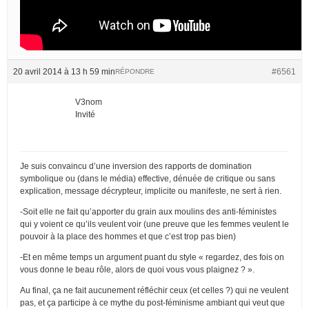
20 avril 2014 à 13 h 59 min
#6561
RÉPONDRE
V3nom
Invité
Je suis convaincu d’une inversion des rapports de domination
symbolique ou (dans le média) effective, dénuée de critique ou sans
explication, message décrypteur, implicite ou manifeste, ne sert à rien.
-Soit elle ne fait qu’apporter du grain aux moulins des anti-féministes
qui y voient ce qu’ils veulent voir (une preuve que les femmes veulent le
pouvoir à la place des hommes et que c’est trop pas bien)
-Et en même temps un argument puant du style « regardez, des fois on
vous donne le beau rôle, alors de quoi vous vous plaignez ? ».
Au final, ça ne fait aucunement réfléchir ceux (et celles ?) qui ne veulent
pas, et ça participe à ce mythe du post-féminisme ambiant qui veut que