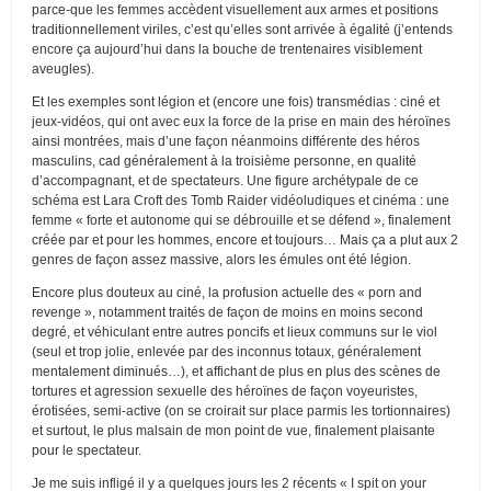
parce-que les femmes accèdent visuellement aux armes et positions
traditionnellement viriles, c’est qu’elles sont arrivée à égalité (j’entends
encore ça aujourd’hui dans la bouche de trentenaires visiblement
aveugles).
Et les exemples sont légion et (encore une fois) transmédias : ciné et
jeux-vidéos, qui ont avec eux la force de la prise en main des héroïnes
ainsi montrées, mais d’une façon néanmoins différente des héros
masculins, cad généralement à la troisième personne, en qualité
d’accompagnant, et de spectateurs. Une figure archétypale de ce
schéma est Lara Croft des Tomb Raider vidéoludiques et cinéma : une
femme « forte et autonome qui se débrouille et se défend », finalement
créée par et pour les hommes, encore et toujours… Mais ça a plut aux 2
genres de façon assez massive, alors les émules ont été légion.
Encore plus douteux au ciné, la profusion actuelle des « porn and
revenge », notamment traités de façon de moins en moins second
degré, et véhiculant entre autres poncifs et lieux communs sur le viol
(seul et trop jolie, enlevée par des inconnus totaux, généralement
mentalement diminués…), et affichant de plus en plus des scènes de
tortures et agression sexuelle des héroïnes de façon voyeuristes,
érotisées, semi-active (on se croirait sur place parmis les tortionnaires)
et surtout, le plus malsain de mon point de vue, finalement plaisante
pour le spectateur.
Je me suis infligé il y a quelques jours les 2 récents « I spit on your