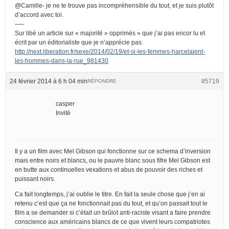
@Camille- je ne te trouve pas incompréhensible du tout, et je suis plutôt
d’accord avec toi.
—–
Sur libé un article sur « majorité » opprimés » que j’ai pas encor lu et
écrit par un éditorialiste que je n’apprécie pas.
http://next.liberation.fr/sexe/2014/02/19/et-si-les-femmes-harcelaient-
les-hommes-dans-la-rue_981430
24 février 2014 à 6 h 04 min
#5719
RÉPONDRE
casper
Invité
Il y a un film avec Mel Gibson qui fonctionne sur ce schema d’inversion
mais entre noirs et blancs, ou le pauvre blanc sous fifre Mel Gibson est
en butte aux continuelles vexations et abus de pouvoir des riches et
puissant noirs.
Ca fait longtemps, j’ai oublie le titre. En fait la seule chose que j’en ai
retenu c’est que ça ne fonctionnait pas du tout, et qu’on passait tout le
film a se demander si c’était un brûlot anti-raciste visant a faire prendre
conscience aux américains blancs de ce que vivent leurs compatriotes