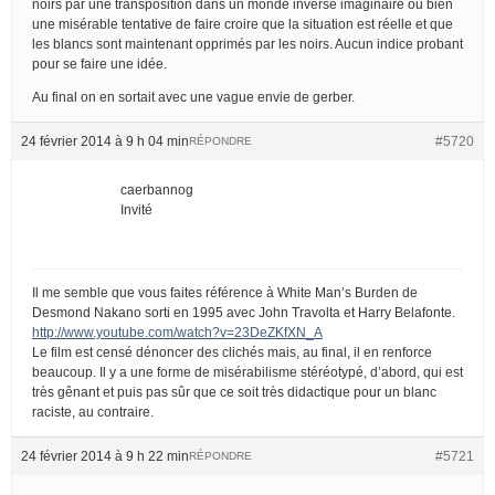
noirs par une transposition dans un monde inversé imaginaire ou bien
une misérable tentative de faire croire que la situation est réelle et que
les blancs sont maintenant opprimés par les noirs. Aucun indice probant
pour se faire une idée.
Au final on en sortait avec une vague envie de gerber.
24 février 2014 à 9 h 04 min
#5720
RÉPONDRE
caerbannog
Invité
Il me semble que vous faites référence à White Man’s Burden de
Desmond Nakano sorti en 1995 avec John Travolta et Harry Belafonte.
http://www.youtube.com/watch?v=23DeZKfXN_A
Le film est censé dénoncer des clichés mais, au final, il en renforce
beaucoup. Il y a une forme de misérabilisme stéréotypé, d’abord, qui est
très gênant et puis pas sûr que ce soit très didactique pour un blanc
raciste, au contraire.
24 février 2014 à 9 h 22 min
#5721
RÉPONDRE