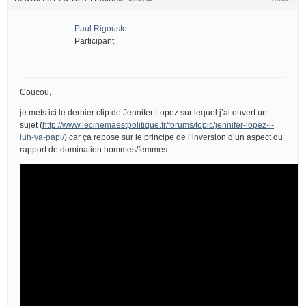
Paul Rigouste
Participant
Coucou,
je mets ici le dernier clip de Jennifer Lopez sur lequel j’ai ouvert un
sujet (
http://www.lecinemaestpolitique.fr/forums/topic/jennifer-lopez-i-
luh-ya-papi/
) car ça repose sur le principe de l’inversion d’un aspect du
rapport de domination hommes/femmes :