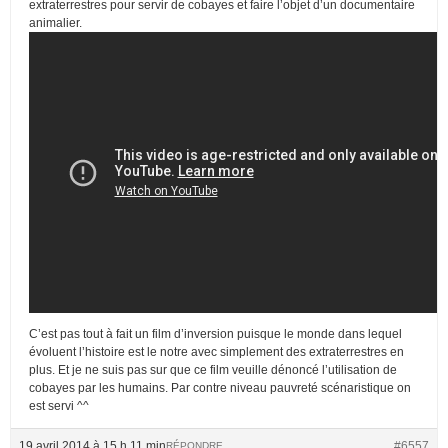
extraterrestres pour servir de cobayes et faire l’objet d’un documentaire
animalier.
C’est pas tout à fait un film d’inversion puisque le monde dans lequel
évoluent l’histoire est le notre avec simplement des extraterrestres en
plus. Et je ne suis pas sur que ce film veuille dénoncé l’utilisation de
cobayes par les humains. Par contre niveau pauvreté scénaristique on
est servi ^^
19 avril 2014 à 15 h 11 min
#6557
RÉPONDRE