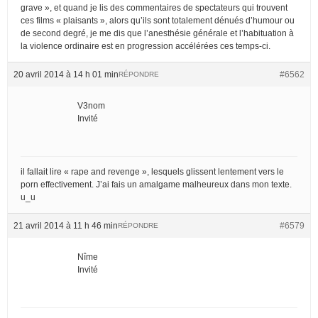
grave », et quand je lis des commentaires de spectateurs qui trouvent
ces films « plaisants », alors qu’ils sont totalement dénués d’humour ou
de second degré, je me dis que l’anesthésie générale et l’habituation à
la violence ordinaire est en progression accélérées ces temps-ci.
20 avril 2014 à 14 h 01 min
#6562
RÉPONDRE
V3nom
Invité
il fallait lire « rape and revenge », lesquels glissent lentement vers le
porn effectivement. J’ai fais un amalgame malheureux dans mon texte.
u_u
21 avril 2014 à 11 h 46 min
#6579
RÉPONDRE
Nîme
Invité