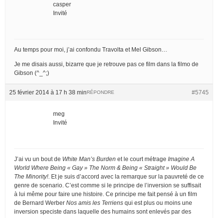
casper
Invité
Au temps pour moi, j’ai confondu Travolta et Mel Gibson…
Je me disais aussi, bizarre que je retrouve pas ce film dans la filmo de
Gibson (^_^;)
25 février 2014 à 17 h 38 min
#5745
RÉPONDRE
meg
Invité
J’ai vu un bout de
White Man’s Burden
et le court métrage
Imagine A
World Where Being « Gay » The Norm & Being « Straight » Would Be
The Minority!
. Et je suis d’accord avec la remarque sur la pauvreté de ce
genre de scenario. C’est comme si le principe de l’inversion se suffisait
à lui même pour faire une histoire. Ce principe me fait pensé à un film
de Bernard Werber
Nos amis les Terriens
qui est plus ou moins une
inversion speciste dans laquelle des humains sont enlevés par des