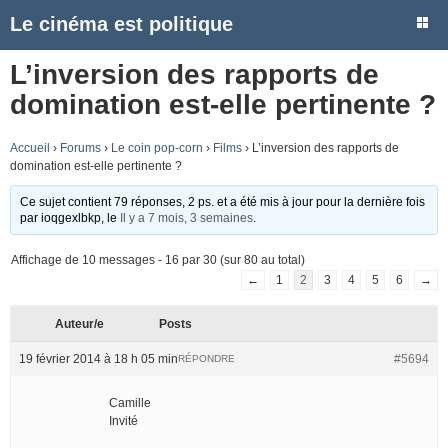
Le cinéma est politique
L’inversion des rapports de
domination est-elle pertinente ?
Accueil
›
Forums
›
Le coin pop-corn
›
Films
›
L’inversion des rapports de
domination est-elle pertinente ?
Ce sujet contient 79 réponses, 2 ps. et a été mis à jour pour la dernière fois
par
ioqgexlbkp
, le
Il y a 7 mois, 3 semaines
.
Affichage de 10 messages - 16 par 30 (sur 80 au total)
←
1
2
3
4
5
6
→
Auteur/e
Posts
19 février 2014 à 18 h 05 min
#5694
RÉPONDRE
Camille
Invité