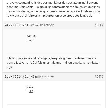
grave », et quand je lis des commentaires de spectateurs qui trouvent
ces films « plaisants », alors qu’ils sont totalement dénués d’humour ou
de second degré, je me dis que l’anesthésie générale et l’habituation à
la violence ordinaire est en progression accélérées ces temps-ci.
20 avril 2014 à 14 h 01 min
#6562
RÉPONDRE
V3nom
Invité
il fallait lire « rape and revenge », lesquels glissent lentement vers le
porn effectivement. J’ai fais un amalgame malheureux dans mon texte.
u_u
21 avril 2014 à 11 h 46 min
#6579
RÉPONDRE
Nîme
Invité