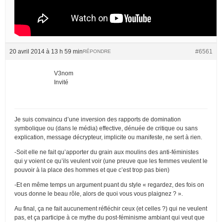
20 avril 2014 à 13 h 59 min
#6561
RÉPONDRE
V3nom
Invité
Je suis convaincu d’une inversion des rapports de domination
symbolique ou (dans le média) effective, dénuée de critique ou sans
explication, message décrypteur, implicite ou manifeste, ne sert à rien.
-Soit elle ne fait qu’apporter du grain aux moulins des anti-féministes
qui y voient ce qu’ils veulent voir (une preuve que les femmes veulent le
pouvoir à la place des hommes et que c’est trop pas bien)
-Et en même temps un argument puant du style « regardez, des fois on
vous donne le beau rôle, alors de quoi vous vous plaignez ? ».
Au final, ça ne fait aucunement réfléchir ceux (et celles ?) qui ne veulent
pas, et ça participe à ce mythe du post-féminisme ambiant qui veut que