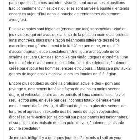
parce-que les femmes accèdent visuellement aux armes et positions
traditionnellement viriles, c’est qu’elles sont arrivée à égalité (j’entends
encore ça aujourd’hui dans la bouche de trentenaires visiblement
aveugles).
Et les exemples sont légion et (encore une fois) transmédias : ciné et
jeux-vidéos, qui ont avec eux la force de la prise en main des héroïnes
ainsi montrées, mais d’une façon néanmoins différente des héros
masculins, cad généralement à la troisième personne, en qualité
d’accompagnant, et de spectateurs. Une figure archétypale de ce
schéma est Lara Croft des Tomb Raider vidéoludiques et cinéma : une
femme « forte et autonome qui se débrouille et se défend », finalement
créée par et pour les hommes, encore et toujours… Mais ça a plut aux 2
genres de façon assez massive, alors les émules ont été légion.
Encore plus douteux au ciné, la profusion actuelle des « porn and
revenge », notamment traités de façon de moins en moins second
degré, et véhiculant entre autres poncifs et lieux communs sur le viol
(seul et trop jolie, enlevée par des inconnus totaux, généralement
mentalement diminués…), et affichant de plus en plus des scènes de
tortures et agression sexuelle des héroïnes de façon voyeuristes,
érotisées, semi-active (on se croirait sur place parmis les tortionnaires)
et surtout, le plus malsain de mon point de vue, finalement plaisante
pour le spectateur.
Je me suis infligé il y a quelques jours les 2 récents « I spit on your