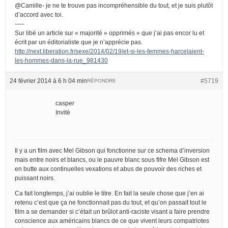
@Camille- je ne te trouve pas incompréhensible du tout, et je suis plutôt
d’accord avec toi.
—–
Sur libé un article sur « majorité » opprimés » que j’ai pas encor lu et
écrit par un éditorialiste que je n’apprécie pas.
http://next.liberation.fr/sexe/2014/02/19/et-si-les-femmes-harcelaient-
les-hommes-dans-la-rue_981430
24 février 2014 à 6 h 04 min
#5719
RÉPONDRE
casper
Invité
Il y a un film avec Mel Gibson qui fonctionne sur ce schema d’inversion
mais entre noirs et blancs, ou le pauvre blanc sous fifre Mel Gibson est
en butte aux continuelles vexations et abus de pouvoir des riches et
puissant noirs.
Ca fait longtemps, j’ai oublie le titre. En fait la seule chose que j’en ai
retenu c’est que ça ne fonctionnait pas du tout, et qu’on passait tout le
film a se demander si c’était un brûlot anti-raciste visant a faire prendre
conscience aux américains blancs de ce que vivent leurs compatriotes