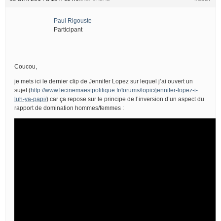
Paul Rigouste
Participant
Coucou,
je mets ici le dernier clip de Jennifer Lopez sur lequel j’ai ouvert un
sujet (
http://www.lecinemaestpolitique.fr/forums/topic/jennifer-lopez-i-
luh-ya-papi/
) car ça repose sur le principe de l’inversion d’un aspect du
rapport de domination hommes/femmes :