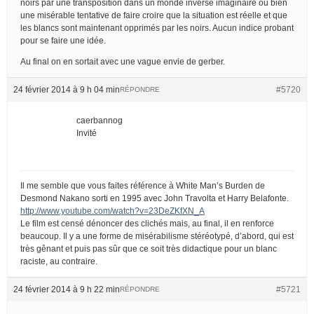
noirs par une transposition dans un monde inversé imaginaire ou bien
une misérable tentative de faire croire que la situation est réelle et que
les blancs sont maintenant opprimés par les noirs. Aucun indice probant
pour se faire une idée.
Au final on en sortait avec une vague envie de gerber.
24 février 2014 à 9 h 04 min
#5720
RÉPONDRE
caerbannog
Invité
Il me semble que vous faites référence à White Man’s Burden de
Desmond Nakano sorti en 1995 avec John Travolta et Harry Belafonte.
http://www.youtube.com/watch?v=23DeZKfXN_A
Le film est censé dénoncer des clichés mais, au final, il en renforce
beaucoup. Il y a une forme de misérabilisme stéréotypé, d’abord, qui est
très gênant et puis pas sûr que ce soit très didactique pour un blanc
raciste, au contraire.
24 février 2014 à 9 h 22 min
#5721
RÉPONDRE