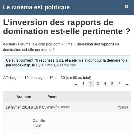
Le cinéma est politique
L’inversion des rapports de
domination est-elle pertinente ?
Accueil
›
Forums
›
Le coin pop-corn
›
Films
›
L’inversion des rapports de
domination est-elle pertinente ?
Ce sujet contient 79 réponses, 2 ps. et a été mis à jour pour la dernière fois
par
ioqgexlbkp
, le
Il y a 7 mois, 4 semaines
.
Affichage de 10 messages - 16 par 30 (sur 80 au total)
←
1
2
3
4
5
6
→
Auteur/e
Posts
19 février 2014 à 18 h 05 min
#5694
RÉPONDRE
Camille
Invité