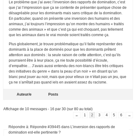
Le problème que j’ai avec l’inversion des rapports de domination, c’est
que j’ai l’impression que ça se contente de présenter quelque chose de
désagréable pour les dominants mais sans critique de la domination.
En particulier, quand on présente une inversion des humains et des
animaux, j’ai toujours l’impression qu’on montre des humains « traités
comme des animaux » et que c’est ça qui est choquant, pas tellement
que les animaux dans le vrai monde soient traités comme ça.
Plus globalement, je trouve problématique qu’il faille représenter des
dominants à la place de dominés pour que les dominants prêtent
attention aux dominés : la seule raison de cette attention, c’est qu’ils
pourraient être à leur place, ça nie toute possibilité d’écoute,
d’empathie… J’avais aussi entendu des non-blancs être très critiques
des initiatives du genre « dans la peau d’un noir » en disant qu’un
blanc peut jouer au noir, mais que pour elleux ce n’était pas un jeu, que
ça ne s’arrêtait pas quand iels en avaient assez du racisme.
Auteur/e
Posts
Affichage de 10 messages - 16 par 30 (sur 80 au total)
←
1
2
3
4
5
6
→
Répondre à: Répondre #39445 dans L’inversion des rapports de
domination est-elle pertinente ?