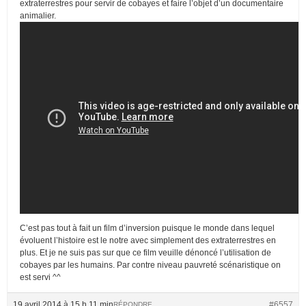
extraterrestres pour servir de cobayes et faire l’objet d’un documentaire
animalier.
C’est pas tout à fait un film d’inversion puisque le monde dans lequel
évoluent l’histoire est le notre avec simplement des extraterrestres en
plus. Et je ne suis pas sur que ce film veuille dénoncé l’utilisation de
cobayes par les humains. Par contre niveau pauvreté scénaristique on
est servi ^^
19 avril 2014 à 15 h 11 min
#6557
RÉPONDRE