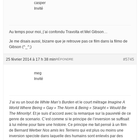
casper
Invité
Au temps pour moi, j’ai confondu Travolta et Mel Gibson…
Je me disais aussi, bizarre que je retrouve pas ce film dans la filmo de
Gibson (^_^;)
25 février 2014 à 17 h 38 min
#5745
RÉPONDRE
meg
Invité
J’ai vu un bout de
White Man’s Burden
et le court métrage
Imagine A
World Where Being « Gay » The Norm & Being « Straight » Would Be
The Minority!
. Et je suis d’accord avec la remarque sur la pauvreté de ce
genre de scenario. C’est comme si le principe de l’inversion se suffisait
à lui même pour faire une histoire. Ce principe me fait pensé à un film
de Bernard Werber
Nos amis les Terriens
qui est plus ou moins une
inversion speciste dans laquelle des humains sont enlevés par des