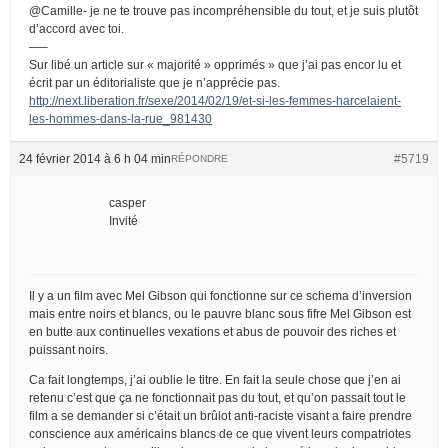
@Camille- je ne te trouve pas incompréhensible du tout, et je suis plutôt
d’accord avec toi.
—–
Sur libé un article sur « majorité » opprimés » que j’ai pas encor lu et
écrit par un éditorialiste que je n’apprécie pas.
http://next.liberation.fr/sexe/2014/02/19/et-si-les-femmes-harcelaient-
les-hommes-dans-la-rue_981430
24 février 2014 à 6 h 04 min
#5719
RÉPONDRE
casper
Invité
Il y a un film avec Mel Gibson qui fonctionne sur ce schema d’inversion
mais entre noirs et blancs, ou le pauvre blanc sous fifre Mel Gibson est
en butte aux continuelles vexations et abus de pouvoir des riches et
puissant noirs.
Ca fait longtemps, j’ai oublie le titre. En fait la seule chose que j’en ai
retenu c’est que ça ne fonctionnait pas du tout, et qu’on passait tout le
film a se demander si c’était un brûlot anti-raciste visant a faire prendre
conscience aux américains blancs de ce que vivent leurs compatriotes