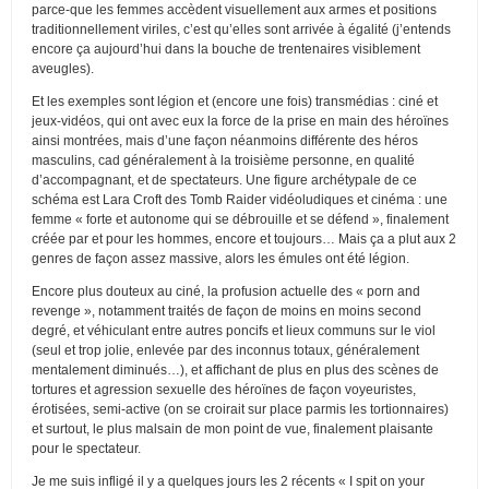
parce-que les femmes accèdent visuellement aux armes et positions
traditionnellement viriles, c’est qu’elles sont arrivée à égalité (j’entends
encore ça aujourd’hui dans la bouche de trentenaires visiblement
aveugles).
Et les exemples sont légion et (encore une fois) transmédias : ciné et
jeux-vidéos, qui ont avec eux la force de la prise en main des héroïnes
ainsi montrées, mais d’une façon néanmoins différente des héros
masculins, cad généralement à la troisième personne, en qualité
d’accompagnant, et de spectateurs. Une figure archétypale de ce
schéma est Lara Croft des Tomb Raider vidéoludiques et cinéma : une
femme « forte et autonome qui se débrouille et se défend », finalement
créée par et pour les hommes, encore et toujours… Mais ça a plut aux 2
genres de façon assez massive, alors les émules ont été légion.
Encore plus douteux au ciné, la profusion actuelle des « porn and
revenge », notamment traités de façon de moins en moins second
degré, et véhiculant entre autres poncifs et lieux communs sur le viol
(seul et trop jolie, enlevée par des inconnus totaux, généralement
mentalement diminués…), et affichant de plus en plus des scènes de
tortures et agression sexuelle des héroïnes de façon voyeuristes,
érotisées, semi-active (on se croirait sur place parmis les tortionnaires)
et surtout, le plus malsain de mon point de vue, finalement plaisante
pour le spectateur.
Je me suis infligé il y a quelques jours les 2 récents « I spit on your