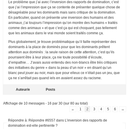
Le problème que j’ai avec l’inversion des rapports de domination, c’est
que j’ai l’impression que ça se contente de présenter quelque chose de
désagréable pour les dominants mais sans critique de la domination.
En particulier, quand on présente une inversion des humains et des
animaux, j’ai toujours l’impression qu’on montre des humains « traités
comme des animaux » et que c’est ça qui est choquant, pas tellement
que les animaux dans le vrai monde soient traités comme ça.
Plus globalement, je trouve problématique qu’il faille représenter des
dominants à la place de dominés pour que les dominants prêtent
attention aux dominés : la seule raison de cette attention, c’est qu’ils
pourraient être à leur place, ça nie toute possibilité d’écoute,
d’empathie… J’avais aussi entendu des non-blancs être très critiques
des initiatives du genre « dans la peau d’un noir » en disant qu’un
blanc peut jouer au noir, mais que pour elleux ce n’était pas un jeu, que
ça ne s’arrêtait pas quand iels en avaient assez du racisme.
Auteur/e
Posts
Affichage de 10 messages - 16 par 30 (sur 80 au total)
←
1
2
3
4
5
6
→
Répondre à: Répondre #6557 dans L’inversion des rapports de
domination est-elle pertinente ?