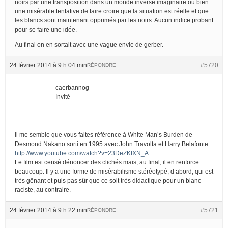
noirs par une transposition dans un monde inversé imaginaire ou bien
une misérable tentative de faire croire que la situation est réelle et que
les blancs sont maintenant opprimés par les noirs. Aucun indice probant
pour se faire une idée.
Au final on en sortait avec une vague envie de gerber.
24 février 2014 à 9 h 04 min
#5720
RÉPONDRE
caerbannog
Invité
Il me semble que vous faites référence à White Man’s Burden de
Desmond Nakano sorti en 1995 avec John Travolta et Harry Belafonte.
http://www.youtube.com/watch?v=23DeZKfXN_A
Le film est censé dénoncer des clichés mais, au final, il en renforce
beaucoup. Il y a une forme de misérabilisme stéréotypé, d’abord, qui est
très gênant et puis pas sûr que ce soit très didactique pour un blanc
raciste, au contraire.
24 février 2014 à 9 h 22 min
#5721
RÉPONDRE