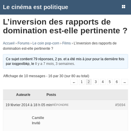
Le cinéma est politique
L’inversion des rapports de
domination est-elle pertinente ?
Accueil
›
Forums
›
Le coin pop-corn
›
Films
›
L’inversion des rapports de
domination est-elle pertinente ?
Ce sujet contient 79 réponses, 2 ps. et a été mis à jour pour la dernière fois
par
ioqgexlbkp
, le
Il y a 7 mois, 3 semaines
.
Affichage de 10 messages - 16 par 30 (sur 80 au total)
←
1
2
3
4
5
6
→
Auteur/e
Posts
19 février 2014 à 18 h 05 min
#5694
RÉPONDRE
Camille
Invité