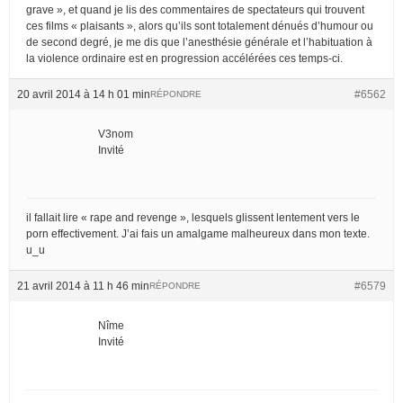
grave », et quand je lis des commentaires de spectateurs qui trouvent
ces films « plaisants », alors qu’ils sont totalement dénués d’humour ou
de second degré, je me dis que l’anesthésie générale et l’habituation à
la violence ordinaire est en progression accélérées ces temps-ci.
20 avril 2014 à 14 h 01 min
#6562
RÉPONDRE
V3nom
Invité
il fallait lire « rape and revenge », lesquels glissent lentement vers le
porn effectivement. J’ai fais un amalgame malheureux dans mon texte.
u_u
21 avril 2014 à 11 h 46 min
#6579
RÉPONDRE
Nîme
Invité