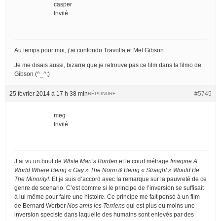
casper
Invité
Au temps pour moi, j’ai confondu Travolta et Mel Gibson…
Je me disais aussi, bizarre que je retrouve pas ce film dans la filmo de
Gibson (^_^;)
25 février 2014 à 17 h 38 min
#5745
RÉPONDRE
meg
Invité
J’ai vu un bout de
White Man’s Burden
et le court métrage
Imagine A
World Where Being « Gay » The Norm & Being « Straight » Would Be
The Minority!
. Et je suis d’accord avec la remarque sur la pauvreté de ce
genre de scenario. C’est comme si le principe de l’inversion se suffisait
à lui même pour faire une histoire. Ce principe me fait pensé à un film
de Bernard Werber
Nos amis les Terriens
qui est plus ou moins une
inversion speciste dans laquelle des humains sont enlevés par des