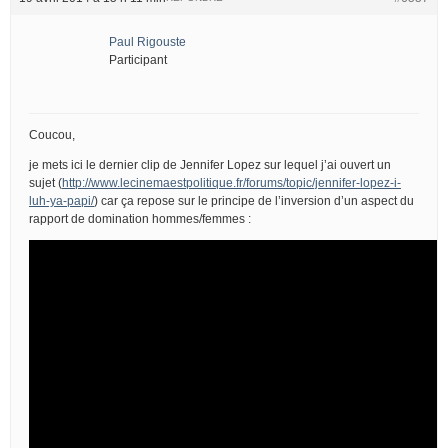
Paul Rigouste
Participant
Coucou,
je mets ici le dernier clip de Jennifer Lopez sur lequel j’ai ouvert un
sujet (
http://www.lecinemaestpolitique.fr/forums/topic/jennifer-lopez-i-
luh-ya-papi/
) car ça repose sur le principe de l’inversion d’un aspect du
rapport de domination hommes/femmes :