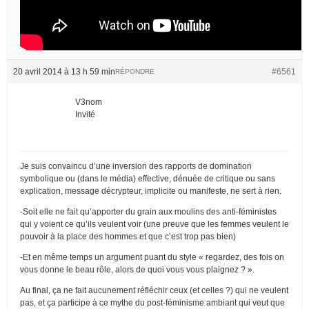
20 avril 2014 à 13 h 59 min
#6561
RÉPONDRE
V3nom
Invité
Je suis convaincu d’une inversion des rapports de domination
symbolique ou (dans le média) effective, dénuée de critique ou sans
explication, message décrypteur, implicite ou manifeste, ne sert à rien.
-Soit elle ne fait qu’apporter du grain aux moulins des anti-féministes
qui y voient ce qu’ils veulent voir (une preuve que les femmes veulent le
pouvoir à la place des hommes et que c’est trop pas bien)
-Et en même temps un argument puant du style « regardez, des fois on
vous donne le beau rôle, alors de quoi vous vous plaignez ? ».
Au final, ça ne fait aucunement réfléchir ceux (et celles ?) qui ne veulent
pas, et ça participe à ce mythe du post-féminisme ambiant qui veut que