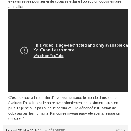
extraterrestres pour servir de cobayes et faire l’objet d’un documentaire
animalier.
C’est pas tout à fait un film d’inversion puisque le monde dans lequel
évoluent l’histoire est le notre avec simplement des extraterrestres en
plus. Et je ne suis pas sur que ce film veuille dénoncé l’utilisation de
cobayes par les humains. Par contre niveau pauvreté scénaristique on
est servi ^^
19 avril 2014 à 15 h 11 min
#6557
RÉPONDRE