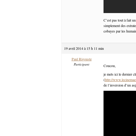
C’est pas tout à fait u
simplement des extrater
cobayes par les humain
19 avril 2014 à 15 h 11 min
Paul Rigouste
Participant
Coucou,
je mets ici le dernier c
(
http://www.lecinemaest
de l’inversion d’un a