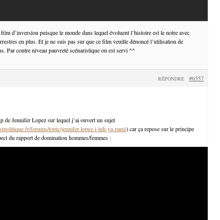
n film d’inversion puisque le monde dans lequel évoluent l’histoire est le notre avec
restres en plus. Et je ne suis pas sur que ce film veuille dénoncé l’utilisation de
s. Par contre niveau pauvreté scénaristique on est servi ^^
#6557
RÉPONDRE
lip de Jennifer Lopez sur lequel j’ai ouvert un sujet
politique.fr/forums/topic/jennifer-lopez-i-luh-ya-papi/
) car ça repose sur le principe
spect du rapport de domination hommes/femmes :