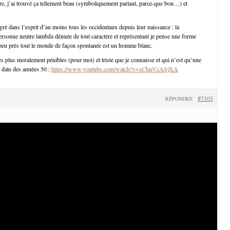
re, j’ai trouvé ça tellement beau (symboliquement parlant, parce-que bon…) et
gré dans l’esprit d’au moins tous les occidentaux depuis leur naissance : la
ersonne neutre lambda dénuée de tout caractère et représentant je pense une forme
 peu près tout le monde de façon spontanée est un homme blanc.
es plus moralement pénibles (pour moi) et triste que je connaisse et qui n’est qu’une
i date des années 50 :
https://www.youtube.com/watch?v=sChnVcASjXA
#7103
RÉPONDRE