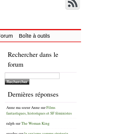
Forum
Boîte à outils
Rechercher dans le
forum
Dernières réponses
Anne ma soeur Anne
sur
Films
fantastiques, historiques et SF féministes
ralph
sur
The Woman King
exodus
sur
le sexisme comme strategie