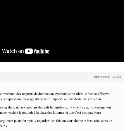
#6561
RÉPONDRE
e inversion des rapports de domination symbolique ou (dans le média) effective,
ans explication, message décrypteur, implicite ou manifeste, ne sert à rien.
pporter du grain aux moulins des anti-féministes qui y voient ce qu’ils veulent voir
mmes veulent le pouvoir à la place des hommes et que c’est trop pas bien)
rgument puant du style « regardez, des fois on vous donne le beau rôle, alors de
z ? ».