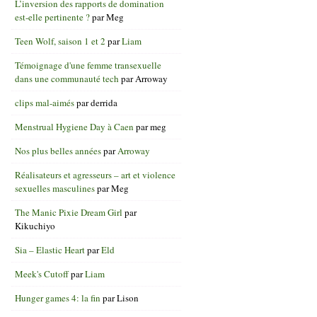
L’inversion des rapports de domination
est-elle pertinente ?
par
Meg
Teen Wolf, saison 1 et 2
par
Liam
Témoignage d'une femme transexuelle
dans une communauté tech
par
Arroway
clips mal-aimés
par
derrida
Menstrual Hygiene Day à Caen
par
meg
Nos plus belles années
par
Arroway
Réalisateurs et agresseurs – art et violence
sexuelles masculines
par
Meg
The Manic Pixie Dream Girl
par
Kikuchiyo
Sia – Elastic Heart
par
Eld
Meek's Cutoff
par
Liam
Hunger games 4: la fin
par
Lison