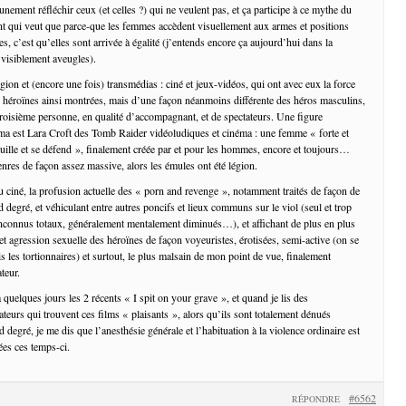
cunement réfléchir ceux (et celles ?) qui ne veulent pas, et ça participe à ce mythe du
t qui veut que parce-que les femmes accèdent visuellement aux armes et positions
les, c’est qu’elles sont arrivée à égalité (j’entends encore ça aujourd’hui dans la
 visiblement aveugles).
gion et (encore une fois) transmédias : ciné et jeux-vidéos, qui ont avec eux la force
s héroïnes ainsi montrées, mais d’une façon néanmoins différente des héros masculins,
troisième personne, en qualité d’accompagnant, et de spectateurs. Une figure
ma est Lara Croft des Tomb Raider vidéoludiques et cinéma : une femme « forte et
ille et se défend », finalement créée par et pour les hommes, encore et toujours…
enres de façon assez massive, alors les émules ont été légion.
 ciné, la profusion actuelle des « porn and revenge », notamment traités de façon de
degré, et véhiculant entre autres poncifs et lieux communs sur le viol (seul et trop
 inconnus totaux, généralement mentalement diminués…), et affichant de plus en plus
et agression sexuelle des héroïnes de façon voyeuristes, érotisées, semi-active (on se
is les tortionnaires) et surtout, le plus malsain de mon point de vue, finalement
teur.
 a quelques jours les 2 récents « I spit on your grave », et quand je lis des
teurs qui trouvent ces films « plaisants », alors qu’ils sont totalement dénués
egré, je me dis que l’anesthésie générale et l’habituation à la violence ordinaire est
ées ces temps-ci.
#6562
RÉPONDRE