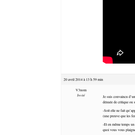
20 avril 2014 à 13 h 59 min
V3nom
Invité
Je suis convaincu d’un
dénuée de critique ou s
-Soit elle ne fait qu’a
(une preuve que les fe
-Et en même temps un a
quoi vous vous plaigne