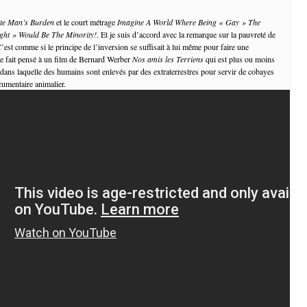
te Man’s Burden
et le court métrage
Imagine A World Where Being « Gay » The
ght » Would Be The Minority!
. Et je suis d’accord avec la remarque sur la pauvreté de
’est comme si le principe de l’inversion se suffisait à lui même pour faire une
me fait pensé à un film de Bernard Werber
Nos amis les Terriens
qui est plus ou moins
 dans laquelle des humains sont enlevés par des extraterrestres pour servir de cobayes
ocumentaire animalier.