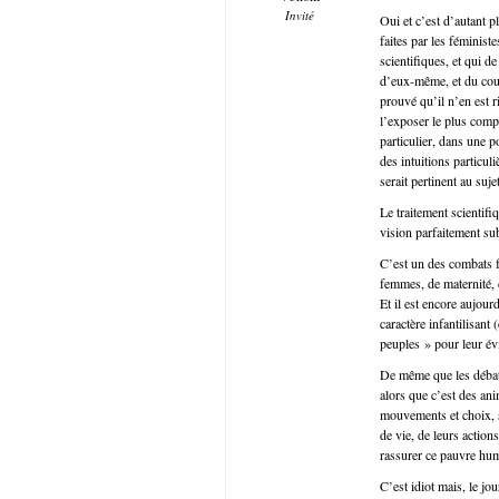
Invité
Oui et c’est d’autant 
faites par les féminist
scientifiques, et qui d
d’eux-même, et du coup
prouvé qu’il n’en est r
l’exposer le plus compl
particulier, dans une p
des intuitions particul
serait pertinent au sujet
Le traitement scientifiq
vision parfaitement su
C’est un des combats f
femmes, de maternité, 
Et il est encore aujour
caractère infantilisant 
peuples » pour leur évi
De même que les débat
alors que c’est des ani
mouvements et choix, s’
de vie, de leurs action
rassurer ce pauvre hu
C’est idiot mais, le jo