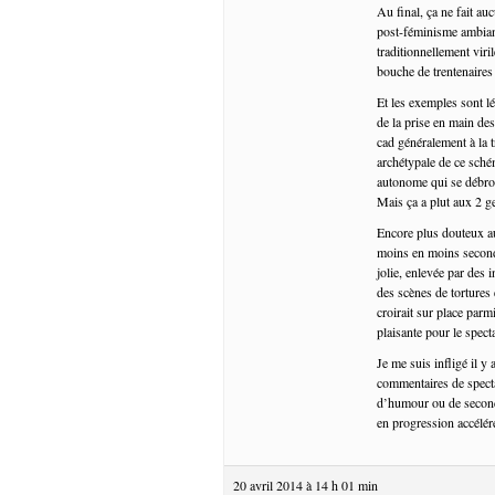
Au final, ça ne fait au
post-féminisme ambian
traditionnellement viri
bouche de trentenaires
Et les exemples sont lé
de la prise en main de
cad généralement à la 
archétypale de ce sché
autonome qui se débrou
Mais ça a plut aux 2 g
Encore plus douteux au
moins en moins second 
jolie, enlevée par des
des scènes de tortures 
croirait sur place parm
plaisante pour le specta
Je me suis infligé il y
commentaires de specta
d’humour ou de second d
en progression accélér
20 avril 2014 à 14 h 01 min