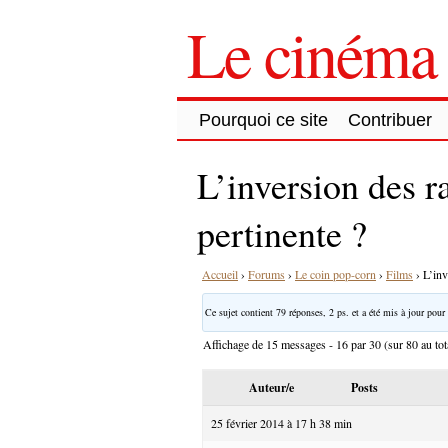
Le cinéma 
Pourquoi ce site
Contribuer
L’inversion des r
pertinente ?
Accueil
›
Forums
›
Le coin pop-corn
›
Films
›
L’inv
Ce sujet contient 79 réponses, 2 ps. et a été mis à jour pour 
Affichage de 15 messages - 16 par 30 (sur 80 au tot
Auteur/e
Posts
25 février 2014 à 17 h 38 min