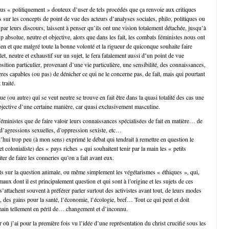
plus « politiquement » douteux d’user de tels procédés que ça renvoie aux critiques
es sur les concepts de point de vue des acteurs d’analyses sociales, philo, politiques ou
e par leurs discours, laissent à penser qu’ils ont une vision totalement détachée, jusqu’à
 absolue, neutre et objective, alors que dans les fait, les combats féministes nous ont
ien et que malgré toute la bonne volonté et la rigueur de quiconque souhaite faire
et, neutre et exhaustif sur un sujet, le fera fatalement aussi d’un point de vue
osition particulier, provenant d’une vie particulière, une sensibilité, des connaissances,
ières capables (ou pas) de dénicher ce qui ne le concerne pas, de fait, mais qui pourtant
 traité.
ue (ou autre) qui se veut neutre se trouve en fait être dans la quasi totalité des cas une
bjective d’une certaine manière, car quasi exclusivement masculine.
éministes que de faire valoir leurs connaissances spécialisées de fait en matière… de
d’agressions sexuelles, d’oppression sexiste, etc…
d’hui trop peu (à mon sens) exprimé le débat qui tendrait à remettre en question le
(et colonialiste) des « pays riches » qui souhaitent tenir par la main les « petits
ter de faire les conneries qu’on a fait avant eux.
s sur la question animale, ou même simplement les végétarismes « éthiques », qui,
maux dont il est principalement question et qui sont à l’origine et les sujets de ces
attachent souvent à préférer parler surtout des activistes avant tout, de leurs modes
s, des gains pour la santé, l’économie, l’écologie, bref… Tout ce qui peut et doit
main tellement en péril de… changement et d’inconnu.
ur où j’ai pour la première fois vu l’idée d’une représentation du christ crucifié sous les