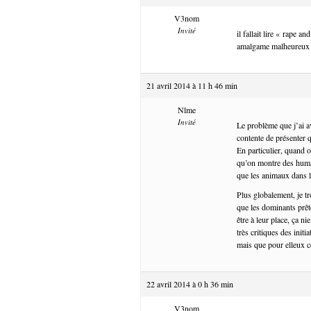
V3nom
Invité
il fallait lire « rape a
amalgame malheureux 
21 avril 2014 à 11 h 46 min
Nîme
Invité
Le problème que j’ai a
contente de présenter 
En particulier, quand 
qu’on montre des humai
que les animaux dans l
Plus globalement, je t
que les dominants prête
être à leur place, ça n
très critiques des init
mais que pour elleux ce
22 avril 2014 à 0 h 36 min
V3nom