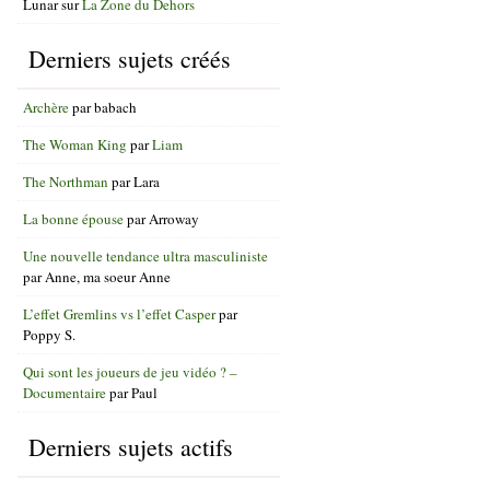
Lunar
sur
La Zone du Dehors
Derniers sujets créés
Archère
par
babach
The Woman King
par
Liam
The Northman
par
Lara
La bonne épouse
par
Arroway
Une nouvelle tendance ultra masculiniste
par
Anne, ma soeur Anne
L’effet Gremlins vs l’effet Casper
par
Poppy S.
Qui sont les joueurs de jeu vidéo ? –
Documentaire
par
Paul
Derniers sujets actifs