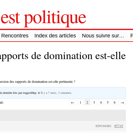
est politique
Rencontres
Index des articles
Nous suivre sur…
apports de domination est-elle
ersion des rapports de domination est-elle pertinente ?
la dernière fois par
ioqgexlbkp
, le
Il y a 7 mois, 3 semaines
.
al)
←
1
2
3
4
5
6
→
#5745
RÉPONDRE