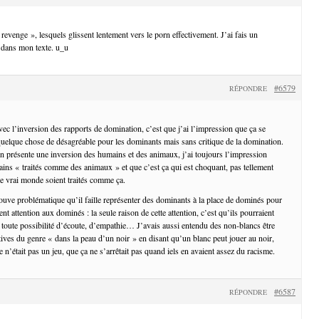
nd revenge », lesquels glissent lentement vers le porn effectivement. J’ai fais un
dans mon texte. u_u
#6579
RÉPONDRE
vec l’inversion des rapports de domination, c’est que j’ai l’impression que ça se
quelque chose de désagréable pour les dominants mais sans critique de la domination.
on présente une inversion des humains et des animaux, j’ai toujours l’impression
ns « traités comme des animaux » et que c’est ça qui est choquant, pas tellement
e vrai monde soient traités comme ça.
rouve problématique qu’il faille représenter des dominants à la place de dominés pour
nt attention aux dominés : la seule raison de cette attention, c’est qu’ils pourraient
ie toute possibilité d’écoute, d’empathie… J’avais aussi entendu des non-blancs être
iatives du genre « dans la peau d’un noir » en disant qu’un blanc peut jouer au noir,
 n’était pas un jeu, que ça ne s’arrêtait pas quand iels en avaient assez du racisme.
#6587
RÉPONDRE