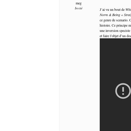
meg
Invité
J’ai vu un bout de
Whi
Norm & Being « Strai
ce genre de scenario. C
histoire. Ce principe 
une inversion speciste
et faire l’objet d’un d