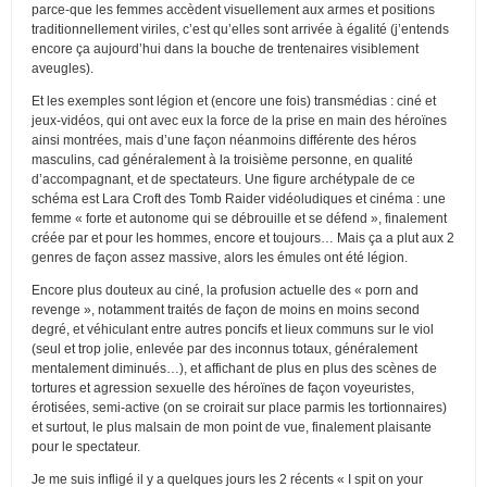
parce-que les femmes accèdent visuellement aux armes et positions
traditionnellement viriles, c’est qu’elles sont arrivée à égalité (j’entends
encore ça aujourd’hui dans la bouche de trentenaires visiblement
aveugles).
Et les exemples sont légion et (encore une fois) transmédias : ciné et
jeux-vidéos, qui ont avec eux la force de la prise en main des héroïnes
ainsi montrées, mais d’une façon néanmoins différente des héros
masculins, cad généralement à la troisième personne, en qualité
d’accompagnant, et de spectateurs. Une figure archétypale de ce
schéma est Lara Croft des Tomb Raider vidéoludiques et cinéma : une
femme « forte et autonome qui se débrouille et se défend », finalement
créée par et pour les hommes, encore et toujours… Mais ça a plut aux 2
genres de façon assez massive, alors les émules ont été légion.
Encore plus douteux au ciné, la profusion actuelle des « porn and
revenge », notamment traités de façon de moins en moins second
degré, et véhiculant entre autres poncifs et lieux communs sur le viol
(seul et trop jolie, enlevée par des inconnus totaux, généralement
mentalement diminués…), et affichant de plus en plus des scènes de
tortures et agression sexuelle des héroïnes de façon voyeuristes,
érotisées, semi-active (on se croirait sur place parmis les tortionnaires)
et surtout, le plus malsain de mon point de vue, finalement plaisante
pour le spectateur.
Je me suis infligé il y a quelques jours les 2 récents « I spit on your