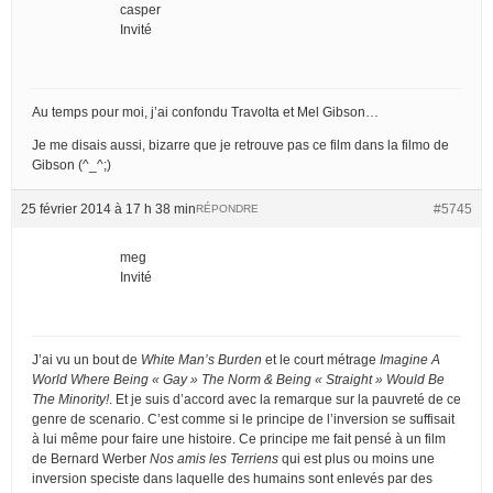
casper
Invité
Au temps pour moi, j’ai confondu Travolta et Mel Gibson…
Je me disais aussi, bizarre que je retrouve pas ce film dans la filmo de
Gibson (^_^;)
25 février 2014 à 17 h 38 min
#5745
RÉPONDRE
meg
Invité
J’ai vu un bout de
White Man’s Burden
et le court métrage
Imagine A
World Where Being « Gay » The Norm & Being « Straight » Would Be
The Minority!
. Et je suis d’accord avec la remarque sur la pauvreté de ce
genre de scenario. C’est comme si le principe de l’inversion se suffisait
à lui même pour faire une histoire. Ce principe me fait pensé à un film
de Bernard Werber
Nos amis les Terriens
qui est plus ou moins une
inversion speciste dans laquelle des humains sont enlevés par des