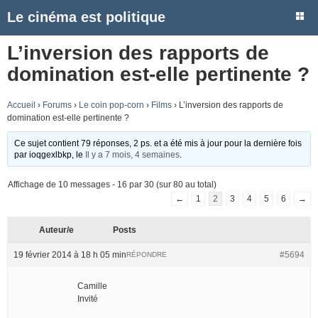
Le cinéma est politique
L’inversion des rapports de
domination est-elle pertinente ?
Accueil
›
Forums
›
Le coin pop-corn
›
Films
›
L’inversion des rapports de
domination est-elle pertinente ?
Ce sujet contient 79 réponses, 2 ps. et a été mis à jour pour la dernière fois
par
ioqgexlbkp
, le
Il y a 7 mois, 4 semaines
.
Affichage de 10 messages - 16 par 30 (sur 80 au total)
←
1
2
3
4
5
6
→
Auteur/e
Posts
19 février 2014 à 18 h 05 min
#5694
RÉPONDRE
Camille
Invité