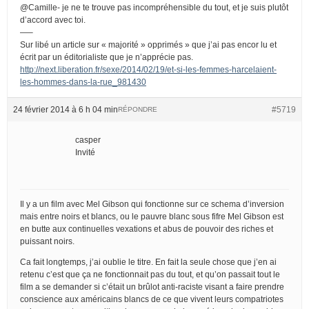
@Camille- je ne te trouve pas incompréhensible du tout, et je suis plutôt
d’accord avec toi.
—–
Sur libé un article sur « majorité » opprimés » que j’ai pas encor lu et
écrit par un éditorialiste que je n’apprécie pas.
http://next.liberation.fr/sexe/2014/02/19/et-si-les-femmes-harcelaient-
les-hommes-dans-la-rue_981430
24 février 2014 à 6 h 04 min
#5719
RÉPONDRE
casper
Invité
Il y a un film avec Mel Gibson qui fonctionne sur ce schema d’inversion
mais entre noirs et blancs, ou le pauvre blanc sous fifre Mel Gibson est
en butte aux continuelles vexations et abus de pouvoir des riches et
puissant noirs.
Ca fait longtemps, j’ai oublie le titre. En fait la seule chose que j’en ai
retenu c’est que ça ne fonctionnait pas du tout, et qu’on passait tout le
film a se demander si c’était un brûlot anti-raciste visant a faire prendre
conscience aux américains blancs de ce que vivent leurs compatriotes