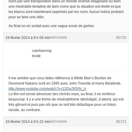
noirs par une transposition dans un monde inversé imaginaire ou bien
une misérable tentative de faire croire que la situation est réelle et que
les blancs sont maintenant opprimés par les noirs. Aucun indice probant
pour se faire une idée.
Au final on en sortait avec une vague envie de gerber.
24 février 2014 à 9 h 04 min
#5720
RÉPONDRE
caerbannog
Invité
Il me semble que vous faites référence à White Man’s Burden de
Desmond Nakano sorti en 1995 avec John Travolta et Harry Belafonte.
http://www.youtube.com/watch?v=23DeZKfXN_A
Le film est censé dénoncer des clichés mais, au final, il en renforce
beaucoup. Il y a une forme de misérabilisme stéréotypé, d’abord, qui est
très gênant et puis pas sûr que ce soit très didactique pour un blanc
raciste, au contraire.
24 février 2014 à 9 h 22 min
#5721
RÉPONDRE