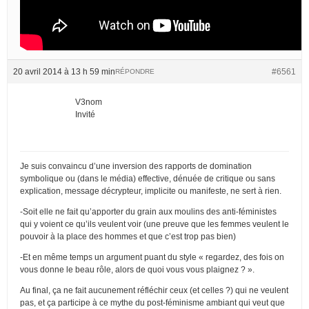
20 avril 2014 à 13 h 59 min
#6561
RÉPONDRE
V3nom
Invité
Je suis convaincu d’une inversion des rapports de domination
symbolique ou (dans le média) effective, dénuée de critique ou sans
explication, message décrypteur, implicite ou manifeste, ne sert à rien.
-Soit elle ne fait qu’apporter du grain aux moulins des anti-féministes
qui y voient ce qu’ils veulent voir (une preuve que les femmes veulent le
pouvoir à la place des hommes et que c’est trop pas bien)
-Et en même temps un argument puant du style « regardez, des fois on
vous donne le beau rôle, alors de quoi vous vous plaignez ? ».
Au final, ça ne fait aucunement réfléchir ceux (et celles ?) qui ne veulent
pas, et ça participe à ce mythe du post-féminisme ambiant qui veut que