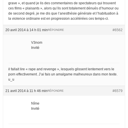
grave », et quand je lis des commentaires de spectateurs qui trouvent
ces films « plaisants », alors qu’ils sont totalement dénués d’humour ou
de second degré, je me dis que l’anesthésie générale et l’habituation à
la violence ordinaire est en progression accélérées ces temps-ci.
20 avril 2014 à 14 h 01 min
#6562
RÉPONDRE
V3nom
Invité
il fallait lire « rape and revenge », lesquels glissent lentement vers le
porn effectivement. J’ai fais un amalgame malheureux dans mon texte.
u_u
21 avril 2014 à 11 h 46 min
#6579
RÉPONDRE
Nîme
Invité