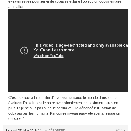
extraterrestres pour servir de cobayes et faire l’objet d’un documentaire
animalier.
C’est pas tout à fait un film d’inversion puisque le monde dans lequel
évoluent l’histoire est le notre avec simplement des extraterrestres en
plus. Et je ne suis pas sur que ce film veuille dénoncé l’utilisation de
cobayes par les humains. Par contre niveau pauvreté scénaristique on
est servi ^^
19 avril 2014 à 15 h 11 min
#6557
RÉPONDRE