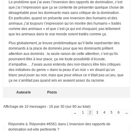
Le problème que j’ai avec l’inversion des rapports de domination, c’est
que j’ai l’impression que ça se contente de présenter quelque chose de
désagréable pour les dominants mais sans critique de la domination.
En particulier, quand on présente une inversion des humains et des
animaux, j’ai toujours l’impression qu’on montre des humains « traités
comme des animaux » et que c’est ça qui est choquant, pas tellement
que les animaux dans le vrai monde soient traités comme ça.
Plus globalement, je trouve problématique qu’il faille représenter des
dominants à la place de dominés pour que les dominants prêtent
attention aux dominés : la seule raison de cette attention, c’est qu’ils
pourraient être à leur place, ça nie toute possibilité d’écoute,
d’empathie… J’avais aussi entendu des non-blancs être très critiques
des initiatives du genre « dans la peau d’un noir » en disant qu’un
blanc peut jouer au noir, mais que pour elleux ce n’était pas un jeu, que
ça ne s’arrêtait pas quand iels en avaient assez du racisme.
Auteur/e
Posts
Affichage de 10 messages - 16 par 30 (sur 80 au total)
←
1
2
3
4
5
6
→
Répondre à: Répondre #6561 dans L’inversion des rapports de
domination est-elle pertinente ?