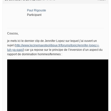
Paul Rigouste
Participant
Coucou,
je mets ici le dernier clip de Jennifer Lopez sur lequel j’ai ouvert un
sujet (
http://www.lecinemaestpolitique.fr/forums/topic/jennifer-lopez-i-
luh-ya-papi/
) car ça repose sur le principe de l’inversion d’un aspect du
rapport de domination hommes/femmes :