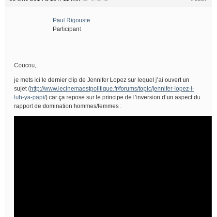
Paul Rigouste
Participant
Coucou,
je mets ici le dernier clip de Jennifer Lopez sur lequel j’ai ouvert un
sujet (
http://www.lecinemaestpolitique.fr/forums/topic/jennifer-lopez-i-
luh-ya-papi/
) car ça repose sur le principe de l’inversion d’un aspect du
rapport de domination hommes/femmes :