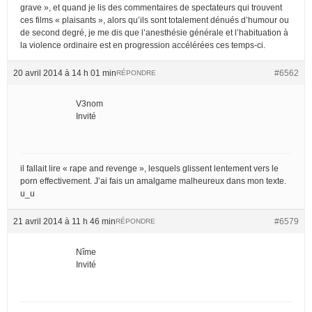
grave », et quand je lis des commentaires de spectateurs qui trouvent
ces films « plaisants », alors qu’ils sont totalement dénués d’humour ou
de second degré, je me dis que l’anesthésie générale et l’habituation à
la violence ordinaire est en progression accélérées ces temps-ci.
20 avril 2014 à 14 h 01 min
#6562
RÉPONDRE
V3nom
Invité
il fallait lire « rape and revenge », lesquels glissent lentement vers le
porn effectivement. J’ai fais un amalgame malheureux dans mon texte.
u_u
21 avril 2014 à 11 h 46 min
#6579
RÉPONDRE
Nîme
Invité