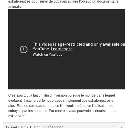
extraterrestres pour servir de cobayes et faire l’objet d’un documentaire
animalier.
C’est pas tout à fait un film d’inversion puisque le monde dans lequel
évoluent l’histoire est le notre avec simplement des extraterrestres en
plus. Et je ne suis pas sur que ce film veuille dénoncé l’utilisation de
cobayes par les humains. Par contre niveau pauvreté scénaristique on
est servi ^^
19 avril 2014 à 15 h 11 min
#6557
RÉPONDRE