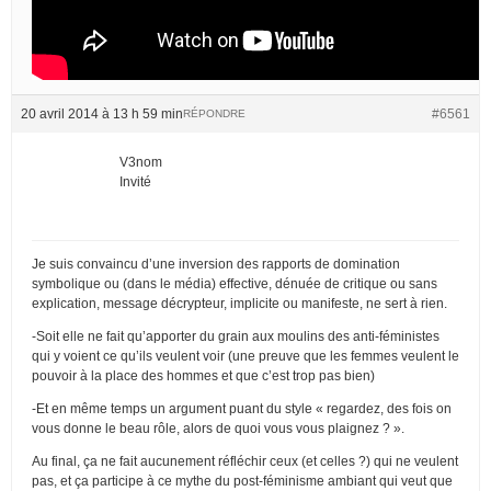
20 avril 2014 à 13 h 59 min
#6561
RÉPONDRE
V3nom
Invité
Je suis convaincu d’une inversion des rapports de domination
symbolique ou (dans le média) effective, dénuée de critique ou sans
explication, message décrypteur, implicite ou manifeste, ne sert à rien.
-Soit elle ne fait qu’apporter du grain aux moulins des anti-féministes
qui y voient ce qu’ils veulent voir (une preuve que les femmes veulent le
pouvoir à la place des hommes et que c’est trop pas bien)
-Et en même temps un argument puant du style « regardez, des fois on
vous donne le beau rôle, alors de quoi vous vous plaignez ? ».
Au final, ça ne fait aucunement réfléchir ceux (et celles ?) qui ne veulent
pas, et ça participe à ce mythe du post-féminisme ambiant qui veut que