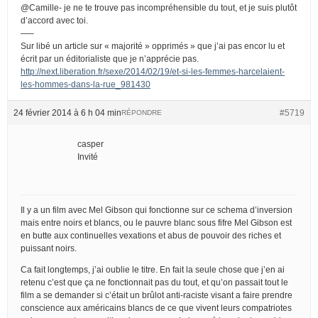
@Camille- je ne te trouve pas incompréhensible du tout, et je suis plutôt
d’accord avec toi.
—–
Sur libé un article sur « majorité » opprimés » que j’ai pas encor lu et
écrit par un éditorialiste que je n’apprécie pas.
http://next.liberation.fr/sexe/2014/02/19/et-si-les-femmes-harcelaient-
les-hommes-dans-la-rue_981430
24 février 2014 à 6 h 04 min
#5719
RÉPONDRE
casper
Invité
Il y a un film avec Mel Gibson qui fonctionne sur ce schema d’inversion
mais entre noirs et blancs, ou le pauvre blanc sous fifre Mel Gibson est
en butte aux continuelles vexations et abus de pouvoir des riches et
puissant noirs.
Ca fait longtemps, j’ai oublie le titre. En fait la seule chose que j’en ai
retenu c’est que ça ne fonctionnait pas du tout, et qu’on passait tout le
film a se demander si c’était un brûlot anti-raciste visant a faire prendre
conscience aux américains blancs de ce que vivent leurs compatriotes