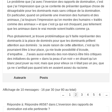
Le problème que j’ai avec l’inversion des rapports de domination, c’est
que j’ai l’impression que ça se contente de présenter quelque chose de
désagréable pour les dominants mais sans critique de la domination.
En particulier, quand on présente une inversion des humains et des
animaux, j’ai toujours l’impression qu’on montre des humains « traités
comme des animaux » et que c’est ça qui est choquant, pas tellement
que les animaux dans le vrai monde soient traités comme ça.
Plus globalement, je trouve problématique qu’il faille représenter des
dominants à la place de dominés pour que les dominants prêtent
attention aux dominés : la seule raison de cette attention, c’est qu’ils
pourraient être à leur place, ça nie toute possibilité d’écoute,
d’empathie… J’avais aussi entendu des non-blancs être très critiques
des initiatives du genre « dans la peau d’un noir » en disant qu’un
blanc peut jouer au noir, mais que pour elleux ce n’était pas un jeu, que
ça ne s’arrêtait pas quand iels en avaient assez du racisme.
Auteur/e
Posts
Affichage de 10 messages - 16 par 30 (sur 80 au total)
←
1
2
3
4
5
6
→
Répondre à: Répondre #6587 dans L’inversion des rapports de
domination est-elle pertinente ?