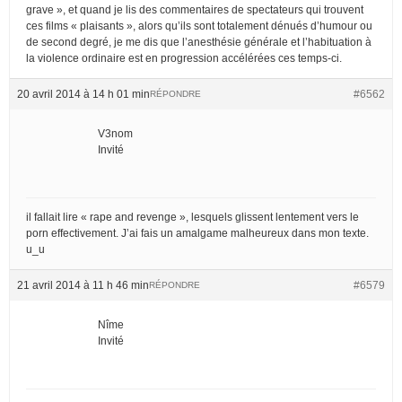
grave », et quand je lis des commentaires de spectateurs qui trouvent
ces films « plaisants », alors qu’ils sont totalement dénués d’humour ou
de second degré, je me dis que l’anesthésie générale et l’habituation à
la violence ordinaire est en progression accélérées ces temps-ci.
20 avril 2014 à 14 h 01 min
#6562
RÉPONDRE
V3nom
Invité
il fallait lire « rape and revenge », lesquels glissent lentement vers le
porn effectivement. J’ai fais un amalgame malheureux dans mon texte.
u_u
21 avril 2014 à 11 h 46 min
#6579
RÉPONDRE
Nîme
Invité