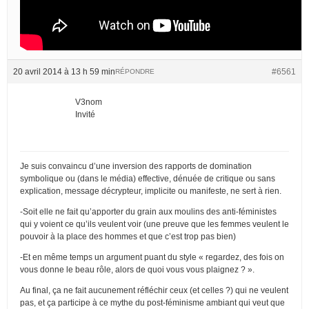
20 avril 2014 à 13 h 59 min
#6561
RÉPONDRE
V3nom
Invité
Je suis convaincu d’une inversion des rapports de domination
symbolique ou (dans le média) effective, dénuée de critique ou sans
explication, message décrypteur, implicite ou manifeste, ne sert à rien.
-Soit elle ne fait qu’apporter du grain aux moulins des anti-féministes
qui y voient ce qu’ils veulent voir (une preuve que les femmes veulent le
pouvoir à la place des hommes et que c’est trop pas bien)
-Et en même temps un argument puant du style « regardez, des fois on
vous donne le beau rôle, alors de quoi vous vous plaignez ? ».
Au final, ça ne fait aucunement réfléchir ceux (et celles ?) qui ne veulent
pas, et ça participe à ce mythe du post-féminisme ambiant qui veut que