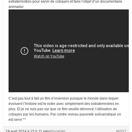
extraterrestres pour servir de cobayes et faire l’objet d’un documentaire
animalier.
C’est pas tout à fait un film d’inversion puisque le monde dans lequel
évoluent l’histoire est le notre avec simplement des extraterrestres en
plus. Et je ne suis pas sur que ce film veuille dénoncé l’utilisation de
cobayes par les humains. Par contre niveau pauvreté scénaristique on
est servi ^^
19 avril 2014 à 15 h 11 min
#6557
RÉPONDRE