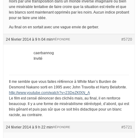
noirs par une transposition dans un monde inversé imaginaire ou bien
une misérable tentative de faire croire que la situation est réelle et que
les blancs sont maintenant opprimés par les noirs. Aucun indice probant
pour se faire une idée.
Au final on en sortait avec une vague envie de gerber.
24 février 2014 à 9 h 04 min
#5720
RÉPONDRE
caerbannog
Invité
Il me semble que vous faites référence à White Man’s Burden de
Desmond Nakano sorti en 1995 avec John Travolta et Harry Belafonte.
http://www.youtube.com/watch?v=23DeZKfXN_A
Le film est censé dénoncer des clichés mais, au final, il en renforce
beaucoup. Il y a une forme de misérabilisme stéréotypé, d’abord, qui est
très gênant et puis pas sûr que ce soit très didactique pour un blanc
raciste, au contraire.
24 février 2014 à 9 h 22 min
#5721
RÉPONDRE