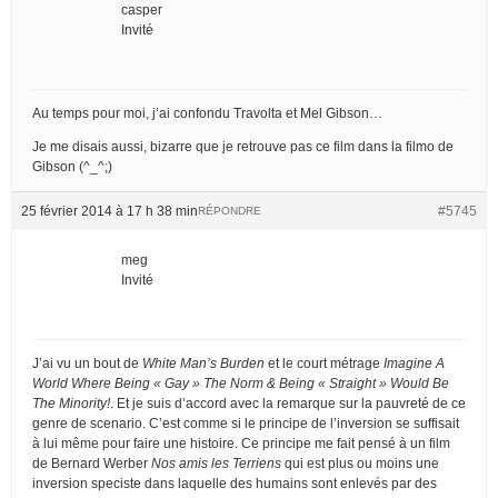
casper
Invité
Au temps pour moi, j’ai confondu Travolta et Mel Gibson…
Je me disais aussi, bizarre que je retrouve pas ce film dans la filmo de
Gibson (^_^;)
25 février 2014 à 17 h 38 min
#5745
RÉPONDRE
meg
Invité
J’ai vu un bout de
White Man’s Burden
et le court métrage
Imagine A
World Where Being « Gay » The Norm & Being « Straight » Would Be
The Minority!
. Et je suis d’accord avec la remarque sur la pauvreté de ce
genre de scenario. C’est comme si le principe de l’inversion se suffisait
à lui même pour faire une histoire. Ce principe me fait pensé à un film
de Bernard Werber
Nos amis les Terriens
qui est plus ou moins une
inversion speciste dans laquelle des humains sont enlevés par des