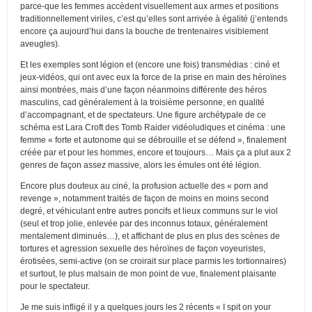
parce-que les femmes accèdent visuellement aux armes et positions
traditionnellement viriles, c’est qu’elles sont arrivée à égalité (j’entends
encore ça aujourd’hui dans la bouche de trentenaires visiblement
aveugles).
Et les exemples sont légion et (encore une fois) transmédias : ciné et
jeux-vidéos, qui ont avec eux la force de la prise en main des héroïnes
ainsi montrées, mais d’une façon néanmoins différente des héros
masculins, cad généralement à la troisième personne, en qualité
d’accompagnant, et de spectateurs. Une figure archétypale de ce
schéma est Lara Croft des Tomb Raider vidéoludiques et cinéma : une
femme « forte et autonome qui se débrouille et se défend », finalement
créée par et pour les hommes, encore et toujours… Mais ça a plut aux 2
genres de façon assez massive, alors les émules ont été légion.
Encore plus douteux au ciné, la profusion actuelle des « porn and
revenge », notamment traités de façon de moins en moins second
degré, et véhiculant entre autres poncifs et lieux communs sur le viol
(seul et trop jolie, enlevée par des inconnus totaux, généralement
mentalement diminués…), et affichant de plus en plus des scènes de
tortures et agression sexuelle des héroïnes de façon voyeuristes,
érotisées, semi-active (on se croirait sur place parmis les tortionnaires)
et surtout, le plus malsain de mon point de vue, finalement plaisante
pour le spectateur.
Je me suis infligé il y a quelques jours les 2 récents « I spit on your