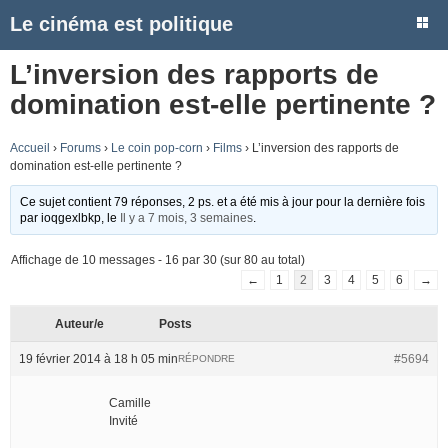
Le cinéma est politique
L’inversion des rapports de
domination est-elle pertinente ?
Accueil
›
Forums
›
Le coin pop-corn
›
Films
›
L’inversion des rapports de
domination est-elle pertinente ?
Ce sujet contient 79 réponses, 2 ps. et a été mis à jour pour la dernière fois
par
ioqgexlbkp
, le
Il y a 7 mois, 3 semaines
.
Affichage de 10 messages - 16 par 30 (sur 80 au total)
←
1
2
3
4
5
6
→
Auteur/e
Posts
19 février 2014 à 18 h 05 min
#5694
RÉPONDRE
Camille
Invité