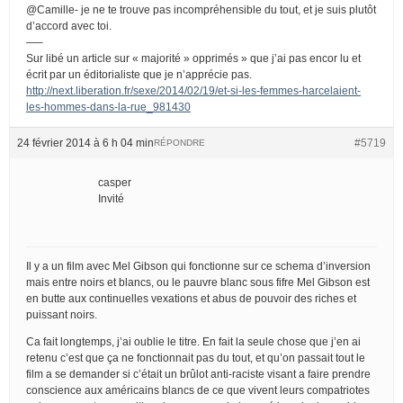
@Camille- je ne te trouve pas incompréhensible du tout, et je suis plutôt
d’accord avec toi.
—–
Sur libé un article sur « majorité » opprimés » que j’ai pas encor lu et
écrit par un éditorialiste que je n’apprécie pas.
http://next.liberation.fr/sexe/2014/02/19/et-si-les-femmes-harcelaient-
les-hommes-dans-la-rue_981430
24 février 2014 à 6 h 04 min
#5719
RÉPONDRE
casper
Invité
Il y a un film avec Mel Gibson qui fonctionne sur ce schema d’inversion
mais entre noirs et blancs, ou le pauvre blanc sous fifre Mel Gibson est
en butte aux continuelles vexations et abus de pouvoir des riches et
puissant noirs.
Ca fait longtemps, j’ai oublie le titre. En fait la seule chose que j’en ai
retenu c’est que ça ne fonctionnait pas du tout, et qu’on passait tout le
film a se demander si c’était un brûlot anti-raciste visant a faire prendre
conscience aux américains blancs de ce que vivent leurs compatriotes