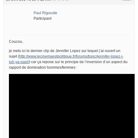
Paul Rigouste
Participant
Coucou,
je mets ici le dernier clip de Jennifer Lopez sur lequel j’ai ouvert un
sujet (
http://www.lecinemaestpolitique.fr/forums/topic/jennifer-lopez-i-
luh-ya-papi/
) car ça repose sur le principe de l’inversion d’un aspect du
rapport de domination hommes/femmes :