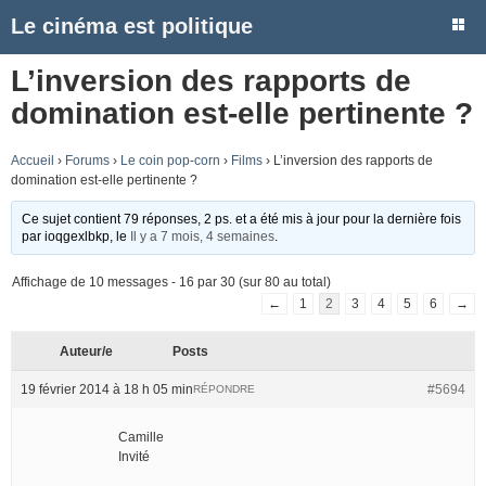
Le cinéma est politique
L’inversion des rapports de
domination est-elle pertinente ?
Accueil
›
Forums
›
Le coin pop-corn
›
Films
›
L’inversion des rapports de
domination est-elle pertinente ?
Ce sujet contient 79 réponses, 2 ps. et a été mis à jour pour la dernière fois
par
ioqgexlbkp
, le
Il y a 7 mois, 4 semaines
.
Affichage de 10 messages - 16 par 30 (sur 80 au total)
←
1
2
3
4
5
6
→
Auteur/e
Posts
19 février 2014 à 18 h 05 min
#5694
RÉPONDRE
Camille
Invité