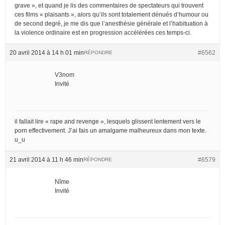
grave », et quand je lis des commentaires de spectateurs qui trouvent
ces films « plaisants », alors qu’ils sont totalement dénués d’humour ou
de second degré, je me dis que l’anesthésie générale et l’habituation à
la violence ordinaire est en progression accélérées ces temps-ci.
20 avril 2014 à 14 h 01 min
#6562
RÉPONDRE
V3nom
Invité
il fallait lire « rape and revenge », lesquels glissent lentement vers le
porn effectivement. J’ai fais un amalgame malheureux dans mon texte.
u_u
21 avril 2014 à 11 h 46 min
#6579
RÉPONDRE
Nîme
Invité