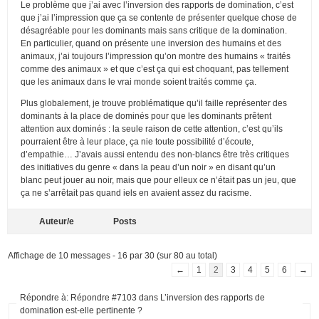
Le problème que j’ai avec l’inversion des rapports de domination, c’est
que j’ai l’impression que ça se contente de présenter quelque chose de
désagréable pour les dominants mais sans critique de la domination.
En particulier, quand on présente une inversion des humains et des
animaux, j’ai toujours l’impression qu’on montre des humains « traités
comme des animaux » et que c’est ça qui est choquant, pas tellement
que les animaux dans le vrai monde soient traités comme ça.
Plus globalement, je trouve problématique qu’il faille représenter des
dominants à la place de dominés pour que les dominants prêtent
attention aux dominés : la seule raison de cette attention, c’est qu’ils
pourraient être à leur place, ça nie toute possibilité d’écoute,
d’empathie… J’avais aussi entendu des non-blancs être très critiques
des initiatives du genre « dans la peau d’un noir » en disant qu’un
blanc peut jouer au noir, mais que pour elleux ce n’était pas un jeu, que
ça ne s’arrêtait pas quand iels en avaient assez du racisme.
Auteur/e
Posts
Affichage de 10 messages - 16 par 30 (sur 80 au total)
←
1
2
3
4
5
6
→
Répondre à: Répondre #7103 dans L’inversion des rapports de
domination est-elle pertinente ?