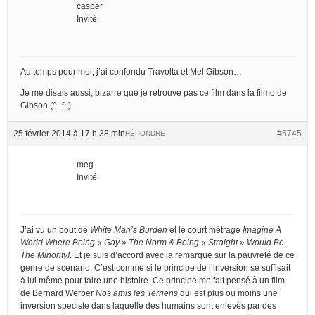
casper
Invité
Au temps pour moi, j’ai confondu Travolta et Mel Gibson…
Je me disais aussi, bizarre que je retrouve pas ce film dans la filmo de
Gibson (^_^;)
25 février 2014 à 17 h 38 min
#5745
RÉPONDRE
meg
Invité
J’ai vu un bout de
White Man’s Burden
et le court métrage
Imagine A
World Where Being « Gay » The Norm & Being « Straight » Would Be
The Minority!
. Et je suis d’accord avec la remarque sur la pauvreté de ce
genre de scenario. C’est comme si le principe de l’inversion se suffisait
à lui même pour faire une histoire. Ce principe me fait pensé à un film
de Bernard Werber
Nos amis les Terriens
qui est plus ou moins une
inversion speciste dans laquelle des humains sont enlevés par des