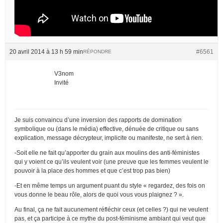
20 avril 2014 à 13 h 59 min
#6561
RÉPONDRE
V3nom
Invité
Je suis convaincu d’une inversion des rapports de domination
symbolique ou (dans le média) effective, dénuée de critique ou sans
explication, message décrypteur, implicite ou manifeste, ne sert à rien.
-Soit elle ne fait qu’apporter du grain aux moulins des anti-féministes
qui y voient ce qu’ils veulent voir (une preuve que les femmes veulent le
pouvoir à la place des hommes et que c’est trop pas bien)
-Et en même temps un argument puant du style « regardez, des fois on
vous donne le beau rôle, alors de quoi vous vous plaignez ? ».
Au final, ça ne fait aucunement réfléchir ceux (et celles ?) qui ne veulent
pas, et ça participe à ce mythe du post-féminisme ambiant qui veut que