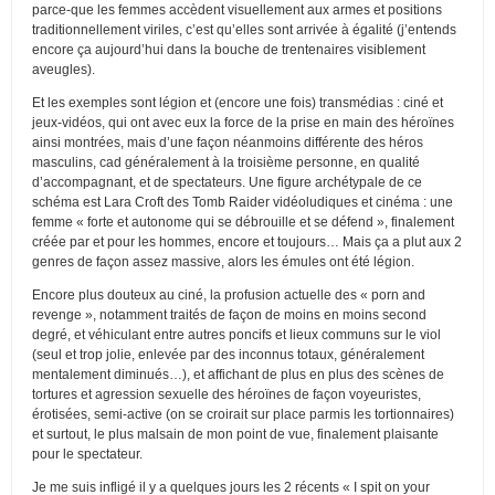
parce-que les femmes accèdent visuellement aux armes et positions
traditionnellement viriles, c’est qu’elles sont arrivée à égalité (j’entends
encore ça aujourd’hui dans la bouche de trentenaires visiblement
aveugles).
Et les exemples sont légion et (encore une fois) transmédias : ciné et
jeux-vidéos, qui ont avec eux la force de la prise en main des héroïnes
ainsi montrées, mais d’une façon néanmoins différente des héros
masculins, cad généralement à la troisième personne, en qualité
d’accompagnant, et de spectateurs. Une figure archétypale de ce
schéma est Lara Croft des Tomb Raider vidéoludiques et cinéma : une
femme « forte et autonome qui se débrouille et se défend », finalement
créée par et pour les hommes, encore et toujours… Mais ça a plut aux 2
genres de façon assez massive, alors les émules ont été légion.
Encore plus douteux au ciné, la profusion actuelle des « porn and
revenge », notamment traités de façon de moins en moins second
degré, et véhiculant entre autres poncifs et lieux communs sur le viol
(seul et trop jolie, enlevée par des inconnus totaux, généralement
mentalement diminués…), et affichant de plus en plus des scènes de
tortures et agression sexuelle des héroïnes de façon voyeuristes,
érotisées, semi-active (on se croirait sur place parmis les tortionnaires)
et surtout, le plus malsain de mon point de vue, finalement plaisante
pour le spectateur.
Je me suis infligé il y a quelques jours les 2 récents « I spit on your