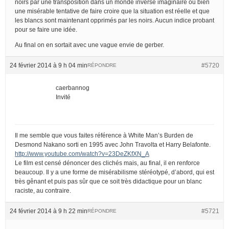
noirs par une transposition dans un monde inversé imaginaire ou bien
une misérable tentative de faire croire que la situation est réelle et que
les blancs sont maintenant opprimés par les noirs. Aucun indice probant
pour se faire une idée.
Au final on en sortait avec une vague envie de gerber.
24 février 2014 à 9 h 04 min
#5720
RÉPONDRE
caerbannog
Invité
Il me semble que vous faites référence à White Man’s Burden de
Desmond Nakano sorti en 1995 avec John Travolta et Harry Belafonte.
http://www.youtube.com/watch?v=23DeZKfXN_A
Le film est censé dénoncer des clichés mais, au final, il en renforce
beaucoup. Il y a une forme de misérabilisme stéréotypé, d’abord, qui est
très gênant et puis pas sûr que ce soit très didactique pour un blanc
raciste, au contraire.
24 février 2014 à 9 h 22 min
#5721
RÉPONDRE