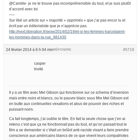
@Camille- je ne te trouve pas incompréhensible du tout, et je suis plutôt
d’accord avec toi.
—–
Sur libé un article sur « majorité » opprimés » que j’ai pas encor lu et
écrit par un éditorialiste que je n’apprécie pas.
http://next.liberation.fr/sexe/2014/02/19/et-si-les-femmes-harcelaient-
les-hommes-dans-la-rue_981430
24 février 2014 à 6 h 04 min
#5719
RÉPONDRE
casper
Invité
Il y a un film avec Mel Gibson qui fonctionne sur ce schema d’inversion
mais entre noirs et blancs, ou le pauvre blanc sous fifre Mel Gibson est
en butte aux continuelles vexations et abus de pouvoir des riches et
puissant noirs.
Ca fait longtemps, j’ai oublie le titre. En fait la seule chose que j’en ai
retenu c’est que ça ne fonctionnait pas du tout, et qu’on passait tout le
film a se demander si c’était un brûlot anti-raciste visant a faire prendre
conscience aux américains blancs de ce que vivent leurs compatriotes