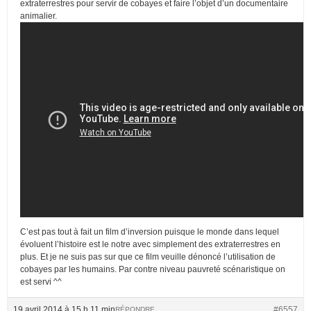
extraterrestres pour servir de cobayes et faire l’objet d’un documentaire
animalier.
C’est pas tout à fait un film d’inversion puisque le monde dans lequel
évoluent l’histoire est le notre avec simplement des extraterrestres en
plus. Et je ne suis pas sur que ce film veuille dénoncé l’utilisation de
cobayes par les humains. Par contre niveau pauvreté scénaristique on
est servi ^^
19 avril 2014 à 15 h 11 min
#6557
RÉPONDRE