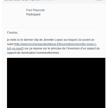
Paul Rigouste
Participant
Coucou,
je mets ici le dernier clip de Jennifer Lopez sur lequel j’ai ouvert un
sujet (
http://www.lecinemaestpolitique.fr/forums/topic/jennifer-lopez-i-
luh-ya-papi/
) car ça repose sur le principe de l’inversion d’un aspect du
rapport de domination hommes/femmes :