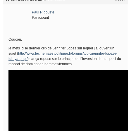
Paul Rigouste
Participant
Coucou,
je mets ici le dernier clip de Jennifer Lopez sur lequel j’ai ouvert un
sujet (
http://www.lecinemaestpolitique.fr/forums/topic/jennifer-lopez-i-
luh-ya-papi/
) car ça repose sur le principe de l’inversion d’un aspect du
rapport de domination hommes/femmes :