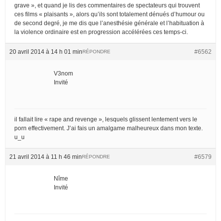
grave », et quand je lis des commentaires de spectateurs qui trouvent
ces films « plaisants », alors qu’ils sont totalement dénués d’humour ou
de second degré, je me dis que l’anesthésie générale et l’habituation à
la violence ordinaire est en progression accélérées ces temps-ci.
20 avril 2014 à 14 h 01 min
#6562
RÉPONDRE
V3nom
Invité
il fallait lire « rape and revenge », lesquels glissent lentement vers le
porn effectivement. J’ai fais un amalgame malheureux dans mon texte.
u_u
21 avril 2014 à 11 h 46 min
#6579
RÉPONDRE
Nîme
Invité