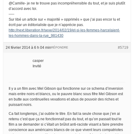
@Camille- je ne te trouve pas incompréhensible du tout, et je suis plutôt
d’accord avec toi.
—–
Sur libé un article sur « majorité » opprimés » que j’ai pas encor lu et
écrit par un éditorialiste que je n’apprécie pas.
http://next.liberation.fr/sexe/2014/02/19/et-si-les-femmes-harcelaient-
les-hommes-dans-la-rue_981430
24 février 2014 à 6 h 04 min
#5719
RÉPONDRE
casper
Invité
Il y a un film avec Mel Gibson qui fonctionne sur ce schema d’inversion
mais entre noirs et blancs, ou le pauvre blanc sous fifre Mel Gibson est
en butte aux continuelles vexations et abus de pouvoir des riches et
puissant noirs.
Ca fait longtemps, j’ai oublie le titre. En fait la seule chose que j’en ai
retenu c’est que ça ne fonctionnait pas du tout, et qu’on passait tout le
film a se demander si c’était un brûlot anti-raciste visant a faire prendre
conscience aux américains blancs de ce que vivent leurs compatriotes