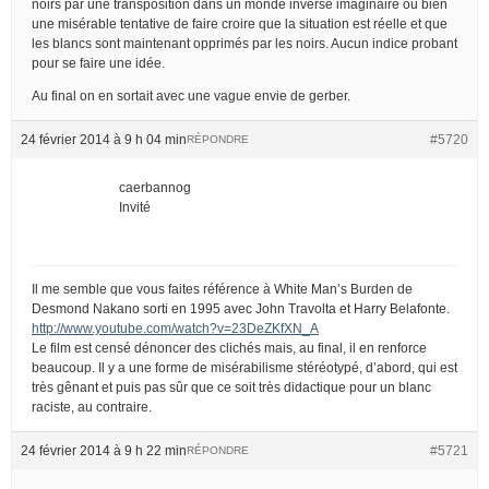
noirs par une transposition dans un monde inversé imaginaire ou bien
une misérable tentative de faire croire que la situation est réelle et que
les blancs sont maintenant opprimés par les noirs. Aucun indice probant
pour se faire une idée.
Au final on en sortait avec une vague envie de gerber.
24 février 2014 à 9 h 04 min
#5720
RÉPONDRE
caerbannog
Invité
Il me semble que vous faites référence à White Man’s Burden de
Desmond Nakano sorti en 1995 avec John Travolta et Harry Belafonte.
http://www.youtube.com/watch?v=23DeZKfXN_A
Le film est censé dénoncer des clichés mais, au final, il en renforce
beaucoup. Il y a une forme de misérabilisme stéréotypé, d’abord, qui est
très gênant et puis pas sûr que ce soit très didactique pour un blanc
raciste, au contraire.
24 février 2014 à 9 h 22 min
#5721
RÉPONDRE