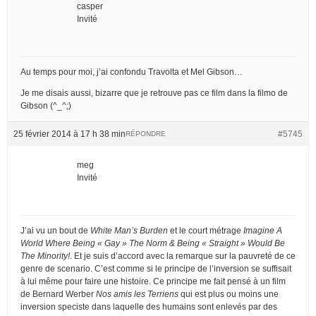
casper
Invité
Au temps pour moi, j’ai confondu Travolta et Mel Gibson…
Je me disais aussi, bizarre que je retrouve pas ce film dans la filmo de
Gibson (^_^;)
25 février 2014 à 17 h 38 min
#5745
RÉPONDRE
meg
Invité
J’ai vu un bout de
White Man’s Burden
et le court métrage
Imagine A
World Where Being « Gay » The Norm & Being « Straight » Would Be
The Minority!
. Et je suis d’accord avec la remarque sur la pauvreté de ce
genre de scenario. C’est comme si le principe de l’inversion se suffisait
à lui même pour faire une histoire. Ce principe me fait pensé à un film
de Bernard Werber
Nos amis les Terriens
qui est plus ou moins une
inversion speciste dans laquelle des humains sont enlevés par des