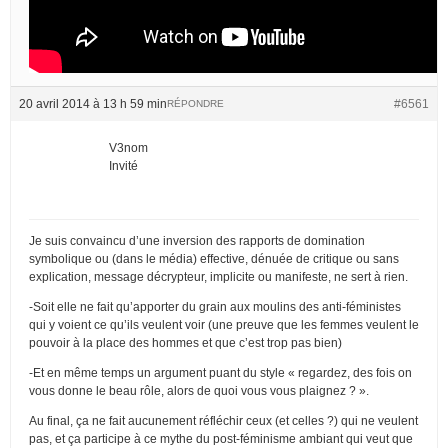
20 avril 2014 à 13 h 59 min
#6561
RÉPONDRE
V3nom
Invité
Je suis convaincu d’une inversion des rapports de domination
symbolique ou (dans le média) effective, dénuée de critique ou sans
explication, message décrypteur, implicite ou manifeste, ne sert à rien.
-Soit elle ne fait qu’apporter du grain aux moulins des anti-féministes
qui y voient ce qu’ils veulent voir (une preuve que les femmes veulent le
pouvoir à la place des hommes et que c’est trop pas bien)
-Et en même temps un argument puant du style « regardez, des fois on
vous donne le beau rôle, alors de quoi vous vous plaignez ? ».
Au final, ça ne fait aucunement réfléchir ceux (et celles ?) qui ne veulent
pas, et ça participe à ce mythe du post-féminisme ambiant qui veut que