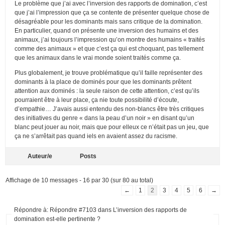
Le problème que j’ai avec l’inversion des rapports de domination, c’est
que j’ai l’impression que ça se contente de présenter quelque chose de
désagréable pour les dominants mais sans critique de la domination.
En particulier, quand on présente une inversion des humains et des
animaux, j’ai toujours l’impression qu’on montre des humains « traités
comme des animaux » et que c’est ça qui est choquant, pas tellement
que les animaux dans le vrai monde soient traités comme ça.
Plus globalement, je trouve problématique qu’il faille représenter des
dominants à la place de dominés pour que les dominants prêtent
attention aux dominés : la seule raison de cette attention, c’est qu’ils
pourraient être à leur place, ça nie toute possibilité d’écoute,
d’empathie… J’avais aussi entendu des non-blancs être très critiques
des initiatives du genre « dans la peau d’un noir » en disant qu’un
blanc peut jouer au noir, mais que pour elleux ce n’était pas un jeu, que
ça ne s’arrêtait pas quand iels en avaient assez du racisme.
Auteur/e
Posts
Affichage de 10 messages - 16 par 30 (sur 80 au total)
←
1
2
3
4
5
6
→
Répondre à: Répondre #7103 dans L’inversion des rapports de
domination est-elle pertinente ?