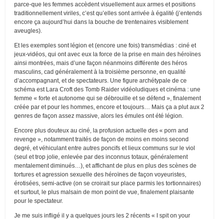
parce-que les femmes accèdent visuellement aux armes et positions
traditionnellement viriles, c’est qu’elles sont arrivée à égalité (j’entends
encore ça aujourd’hui dans la bouche de trentenaires visiblement
aveugles).
Et les exemples sont légion et (encore une fois) transmédias : ciné et
jeux-vidéos, qui ont avec eux la force de la prise en main des héroïnes
ainsi montrées, mais d’une façon néanmoins différente des héros
masculins, cad généralement à la troisième personne, en qualité
d’accompagnant, et de spectateurs. Une figure archétypale de ce
schéma est Lara Croft des Tomb Raider vidéoludiques et cinéma : une
femme « forte et autonome qui se débrouille et se défend », finalement
créée par et pour les hommes, encore et toujours… Mais ça a plut aux 2
genres de façon assez massive, alors les émules ont été légion.
Encore plus douteux au ciné, la profusion actuelle des « porn and
revenge », notamment traités de façon de moins en moins second
degré, et véhiculant entre autres poncifs et lieux communs sur le viol
(seul et trop jolie, enlevée par des inconnus totaux, généralement
mentalement diminués…), et affichant de plus en plus des scènes de
tortures et agression sexuelle des héroïnes de façon voyeuristes,
érotisées, semi-active (on se croirait sur place parmis les tortionnaires)
et surtout, le plus malsain de mon point de vue, finalement plaisante
pour le spectateur.
Je me suis infligé il y a quelques jours les 2 récents « I spit on your