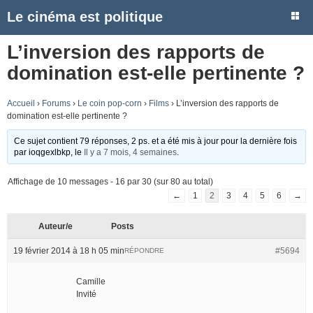
Le cinéma est politique
L’inversion des rapports de
domination est-elle pertinente ?
Accueil
›
Forums
›
Le coin pop-corn
›
Films
›
L’inversion des rapports de
domination est-elle pertinente ?
Ce sujet contient 79 réponses, 2 ps. et a été mis à jour pour la dernière fois
par
ioqgexlbkp
, le
Il y a 7 mois, 4 semaines
.
Affichage de 10 messages - 16 par 30 (sur 80 au total)
←
1
2
3
4
5
6
→
Auteur/e
Posts
19 février 2014 à 18 h 05 min
#5694
RÉPONDRE
Camille
Invité