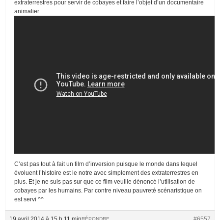
extraterrestres pour servir de cobayes et faire l’objet d’un documentaire
animalier.
C’est pas tout à fait un film d’inversion puisque le monde dans lequel
évoluent l’histoire est le notre avec simplement des extraterrestres en
plus. Et je ne suis pas sur que ce film veuille dénoncé l’utilisation de
cobayes par les humains. Par contre niveau pauvreté scénaristique on
est servi ^^
19 avril 2014 à 15 h 11 min
#6557
RÉPONDRE