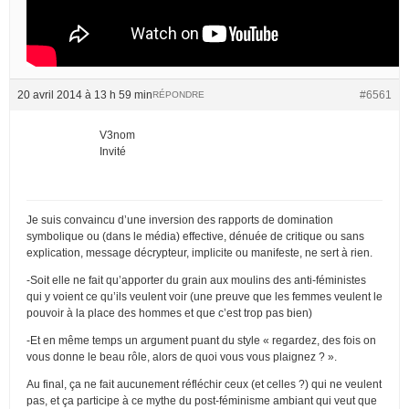
20 avril 2014 à 13 h 59 min
#6561
RÉPONDRE
V3nom
Invité
Je suis convaincu d’une inversion des rapports de domination
symbolique ou (dans le média) effective, dénuée de critique ou sans
explication, message décrypteur, implicite ou manifeste, ne sert à rien.
-Soit elle ne fait qu’apporter du grain aux moulins des anti-féministes
qui y voient ce qu’ils veulent voir (une preuve que les femmes veulent le
pouvoir à la place des hommes et que c’est trop pas bien)
-Et en même temps un argument puant du style « regardez, des fois on
vous donne le beau rôle, alors de quoi vous vous plaignez ? ».
Au final, ça ne fait aucunement réfléchir ceux (et celles ?) qui ne veulent
pas, et ça participe à ce mythe du post-féminisme ambiant qui veut que