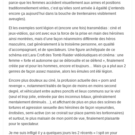
parce-que les femmes accèdent visuellement aux armes et positions
traditionnellement viriles, c’est qu’elles sont arrivée à égalité (j’entends
encore ça aujourd’hui dans la bouche de trentenaires visiblement
aveugles).
Et les exemples sont légion et (encore une fois) transmédias : ciné et
jeux-vidéos, qui ont avec eux la force de la prise en main des héroïnes
ainsi montrées, mais d’une façon néanmoins différente des héros
masculins, cad généralement à la troisième personne, en qualité
d’accompagnant, et de spectateurs. Une figure archétypale de ce
schéma est Lara Croft des Tomb Raider vidéoludiques et cinéma : une
femme « forte et autonome qui se débrouille et se défend », finalement
créée par et pour les hommes, encore et toujours… Mais ça a plut aux 2
genres de façon assez massive, alors les émules ont été légion.
Encore plus douteux au ciné, la profusion actuelle des « porn and
revenge », notamment traités de façon de moins en moins second
degré, et véhiculant entre autres poncifs et lieux communs sur le viol
(seul et trop jolie, enlevée par des inconnus totaux, généralement
mentalement diminués…), et affichant de plus en plus des scènes de
tortures et agression sexuelle des héroïnes de façon voyeuristes,
érotisées, semi-active (on se croirait sur place parmis les tortionnaires)
et surtout, le plus malsain de mon point de vue, finalement plaisante
pour le spectateur.
Je me suis infligé il y a quelques jours les 2 récents « I spit on your