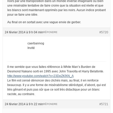
noirs par une transposition dans un monde inversé imaginaire ou bien
une misérable tentative de faire croire que la situation est réelle et que
les blancs sont maintenant opprimés par les noirs. Aucun indice probant
pour se faire une idée.
Au final on en sortait avec une vague envie de gerber.
24 février 2014 à 9 h 04 min
#5720
RÉPONDRE
caerbannog
Invité
Il me semble que vous faites référence à White Man’s Burden de
Desmond Nakano sorti en 1995 avec John Travolta et Harry Belafonte.
http://www.youtube.com/watch?v=23DeZKfXN_A
Le film est censé dénoncer des clichés mais, au final, il en renforce
beaucoup. Il y a une forme de misérabilisme stéréotypé, d’abord, qui est
très gênant et puis pas sûr que ce soit très didactique pour un blanc
raciste, au contraire.
24 février 2014 à 9 h 22 min
#5721
RÉPONDRE