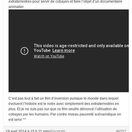
extraterrestres pour servir de cobayes et faire l’objet d’un documentaire
animalier.
C’est pas tout à fait un film d’inversion puisque le monde dans lequel
évoluent l’histoire est le notre avec simplement des extraterrestres en
plus. Et je ne suis pas sur que ce film veuille dénoncé l’utilisation de
cobayes par les humains. Par contre niveau pauvreté scénaristique on
est servi ^^
19 avril 2014 à 15 h 11 min
#6557
RÉPONDRE