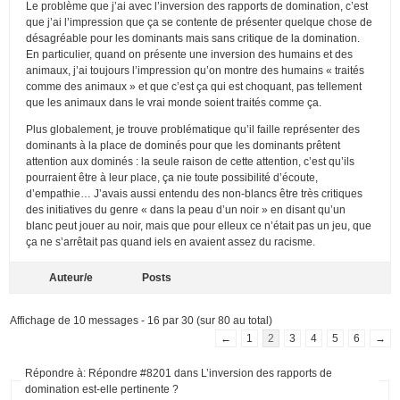
Le problème que j’ai avec l’inversion des rapports de domination, c’est
que j’ai l’impression que ça se contente de présenter quelque chose de
désagréable pour les dominants mais sans critique de la domination.
En particulier, quand on présente une inversion des humains et des
animaux, j’ai toujours l’impression qu’on montre des humains « traités
comme des animaux » et que c’est ça qui est choquant, pas tellement
que les animaux dans le vrai monde soient traités comme ça.
Plus globalement, je trouve problématique qu’il faille représenter des
dominants à la place de dominés pour que les dominants prêtent
attention aux dominés : la seule raison de cette attention, c’est qu’ils
pourraient être à leur place, ça nie toute possibilité d’écoute,
d’empathie… J’avais aussi entendu des non-blancs être très critiques
des initiatives du genre « dans la peau d’un noir » en disant qu’un
blanc peut jouer au noir, mais que pour elleux ce n’était pas un jeu, que
ça ne s’arrêtait pas quand iels en avaient assez du racisme.
Auteur/e
Posts
Affichage de 10 messages - 16 par 30 (sur 80 au total)
←
1
2
3
4
5
6
→
Répondre à: Répondre #8201 dans L’inversion des rapports de
domination est-elle pertinente ?