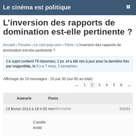
Le cinéma est politique
L’inversion des rapports de
domination est-elle pertinente ?
Accueil
›
Forums
›
Le coin pop-corn
›
Films
›
L’inversion des rapports de
domination est-elle pertinente ?
Ce sujet contient 79 réponses, 2 ps. et a été mis à jour pour la dernière fois
par
ioqgexlbkp
, le
Il y a 7 mois, 3 semaines
.
Affichage de 10 messages - 16 par 30 (sur 80 au total)
←
1
2
3
4
5
6
→
Auteur/e
Posts
19 février 2014 à 18 h 05 min
#5694
RÉPONDRE
Camille
Invité