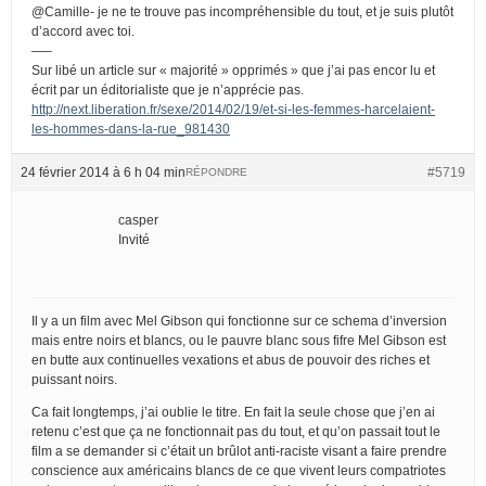
@Camille- je ne te trouve pas incompréhensible du tout, et je suis plutôt
d’accord avec toi.
—–
Sur libé un article sur « majorité » opprimés » que j’ai pas encor lu et
écrit par un éditorialiste que je n’apprécie pas.
http://next.liberation.fr/sexe/2014/02/19/et-si-les-femmes-harcelaient-
les-hommes-dans-la-rue_981430
24 février 2014 à 6 h 04 min
#5719
RÉPONDRE
casper
Invité
Il y a un film avec Mel Gibson qui fonctionne sur ce schema d’inversion
mais entre noirs et blancs, ou le pauvre blanc sous fifre Mel Gibson est
en butte aux continuelles vexations et abus de pouvoir des riches et
puissant noirs.
Ca fait longtemps, j’ai oublie le titre. En fait la seule chose que j’en ai
retenu c’est que ça ne fonctionnait pas du tout, et qu’on passait tout le
film a se demander si c’était un brûlot anti-raciste visant a faire prendre
conscience aux américains blancs de ce que vivent leurs compatriotes