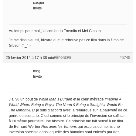
casper
Invité
Au temps pour moi, j’ai confondu Travolta et Mel Gibson…
Je me disais aussi, bizarre que je retrouve pas ce film dans la filmo de
Gibson (^_^;)
25 février 2014 à 17 h 38 min
#5745
RÉPONDRE
meg
Invité
J’ai vu un bout de
White Man’s Burden
et le court métrage
Imagine A
World Where Being « Gay » The Norm & Being « Straight » Would Be
The Minority!
. Et je suis d’accord avec la remarque sur la pauvreté de ce
genre de scenario. C’est comme si le principe de l’inversion se suffisait
à lui même pour faire une histoire. Ce principe me fait pensé à un film
de Bernard Werber
Nos amis les Terriens
qui est plus ou moins une
inversion speciste dans laquelle des humains sont enlevés par des