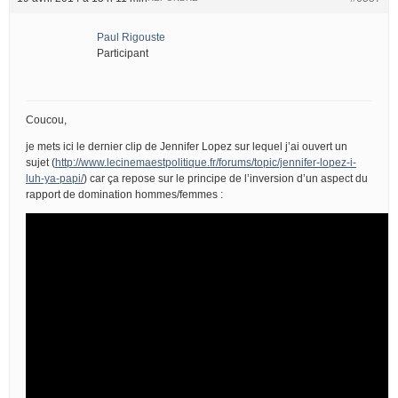
Paul Rigouste
Participant
Coucou,
je mets ici le dernier clip de Jennifer Lopez sur lequel j’ai ouvert un
sujet (
http://www.lecinemaestpolitique.fr/forums/topic/jennifer-lopez-i-
luh-ya-papi/
) car ça repose sur le principe de l’inversion d’un aspect du
rapport de domination hommes/femmes :