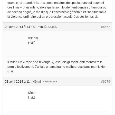
grave », et quand je lis des commentaires de spectateurs qui trouvent
ces films « plaisants », alors qu’ils sont totalement dénués d’humour ou
de second degré, je me dis que l’anesthésie générale et l’habituation à
la violence ordinaire est en progression accélérées ces temps-ci.
20 avril 2014 à 14 h 01 min
#6562
RÉPONDRE
V3nom
Invité
il fallait lire « rape and revenge », lesquels glissent lentement vers le
porn effectivement. J’ai fais un amalgame malheureux dans mon texte.
u_u
21 avril 2014 à 11 h 46 min
#6579
RÉPONDRE
Nîme
Invité