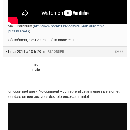
via – Barbiturix (
http://www.barbieturix.com/2014/05/03/creme-
putassiere-6/
)
décidément, c’est vraiment à la mode ce truc…
31 mai 2014 à 18 h 28 min
#8000
RÉPONDRE
meg
Invité
un court métrage « No comment » qui reprend cette même inversion et
qui date un peu aux vues des références au minitel :