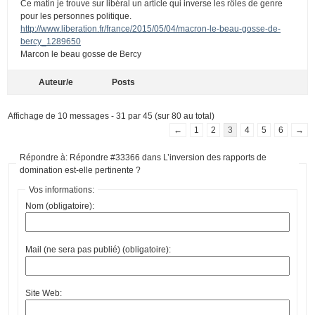
Ce matin je trouve sur libéral un article qui inverse les rôles de genre
pour les personnes politique.
http://www.liberation.fr/france/2015/05/04/macron-le-beau-gosse-de-
bercy_1289650
Marcon le beau gosse de Bercy
Auteur/e
Posts
Affichage de 10 messages - 31 par 45 (sur 80 au total)
←
1
2
3
4
5
6
→
Répondre à: Répondre #33366 dans L’inversion des rapports de
domination est-elle pertinente ?
Vos informations:
Nom (obligatoire):
Mail (ne sera pas publié) (obligatoire):
Site Web: