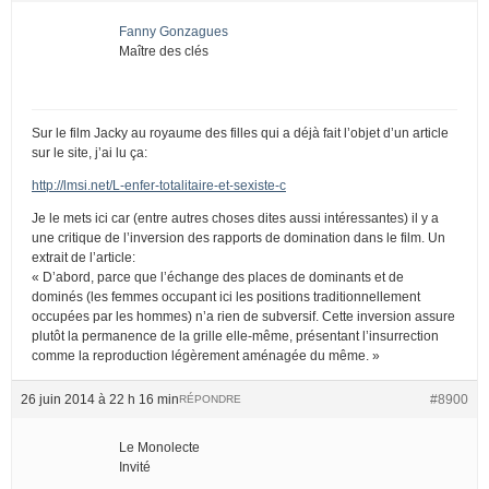
Fanny Gonzagues
Maître des clés
Sur le film Jacky au royaume des filles qui a déjà fait l’objet d’un article
sur le site, j’ai lu ça:
http://lmsi.net/L-enfer-totalitaire-et-sexiste-c
Je le mets ici car (entre autres choses dites aussi intéressantes) il y a
une critique de l’inversion des rapports de domination dans le film. Un
extrait de l’article:
« D’abord, parce que l’échange des places de dominants et de
dominés (les femmes occupant ici les positions traditionnellement
occupées par les hommes) n’a rien de subversif. Cette inversion assure
plutôt la permanence de la grille elle-même, présentant l’insurrection
comme la reproduction légèrement aménagée du même. »
26 juin 2014 à 22 h 16 min
#8900
RÉPONDRE
Le Monolecte
Invité