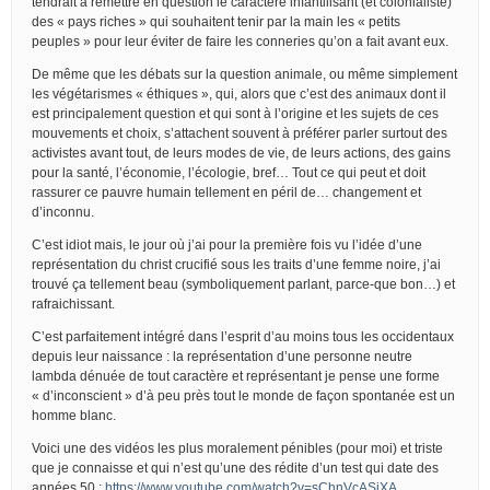
tendrait à remettre en question le caractère infantilisant (et colonialiste)
des « pays riches » qui souhaitent tenir par la main les « petits
peuples » pour leur éviter de faire les conneries qu’on a fait avant eux.
De même que les débats sur la question animale, ou même simplement
les végétarismes « éthiques », qui, alors que c’est des animaux dont il
est principalement question et qui sont à l’origine et les sujets de ces
mouvements et choix, s’attachent souvent à préférer parler surtout des
activistes avant tout, de leurs modes de vie, de leurs actions, des gains
pour la santé, l’économie, l’écologie, bref… Tout ce qui peut et doit
rassurer ce pauvre humain tellement en péril de… changement et
d’inconnu.
C’est idiot mais, le jour où j’ai pour la première fois vu l’idée d’une
représentation du christ crucifié sous les traits d’une femme noire, j’ai
trouvé ça tellement beau (symboliquement parlant, parce-que bon…) et
rafraichissant.
C’est parfaitement intégré dans l’esprit d’au moins tous les occidentaux
depuis leur naissance : la représentation d’une personne neutre
lambda dénuée de tout caractère et représentant je pense une forme
« d’inconscient » d’à peu près tout le monde de façon spontanée est un
homme blanc.
Voici une des vidéos les plus moralement pénibles (pour moi) et triste
que je connaisse et qui n’est qu’une des rédite d’un test qui date des
années 50 :
https://www.youtube.com/watch?v=sChnVcASjXA