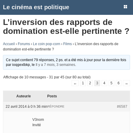
Le cinéma est politique
L’inversion des rapports de
domination est-elle pertinente ?
Accueil
›
Forums
›
Le coin pop-corn
›
Films
›
L’inversion des rapports de
domination est-elle pertinente ?
Ce sujet contient 79 réponses, 2 ps. et a été mis à jour pour la dernière fois
par
ioqgexlbkp
, le
Il y a 7 mois, 3 semaines
.
Affichage de 10 messages - 31 par 45 (sur 80 au total)
←
1
2
3
4
5
6
→
Auteur/e
Posts
22 avril 2014 à 0 h 36 min
#6587
RÉPONDRE
V3nom
Invité