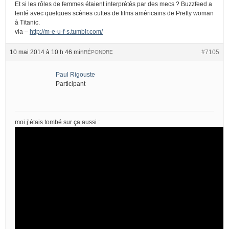
Et si les rôles de femmes étaient interprétés par des mecs ? Buzzfeed a
tenté avec quelques scènes cultes de films américains de Pretty woman
à Titanic.
via –
http://m-e-u-f-s.tumblr.com/
10 mai 2014 à 10 h 46 min
#7105
RÉPONDRE
Paul Rigouste
Participant
moi j’étais tombé sur ça aussi :