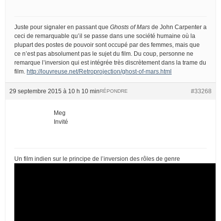
Juste pour signaler en passant que
Ghosts of Mars
de John Carpenter a
ceci de remarquable qu’il se passe dans une société humaine où la
plupart des postes de pouvoir sont occupé par des femmes, mais que
ce n’est pas absolument pas le sujet du film. Du coup, personne ne
remarque l’inversion qui est intégrée très discrètement dans la trame du
film.
http://louvreuse.net/Retroprojection/ghost-of-mars.html
29 septembre 2015 à 10 h 10 min
#33268
RÉPONDRE
Meg
Invité
Un film indien sur le principe de l’inversion des rôles de genre