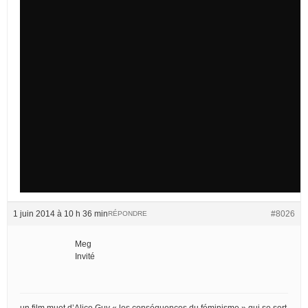
1 juin 2014 à 10 h 36 min
#8026
RÉPONDRE
Meg
Invité
un film muet d’Alice Guy « les conséquences du féminisme » qui se sert