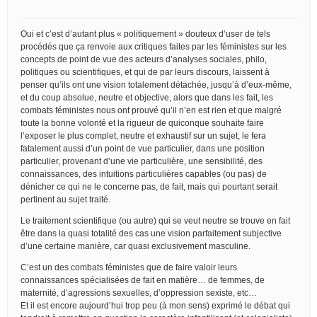
Oui et c’est d’autant plus « politiquement » douteux d’user de tels
procédés que ça renvoie aux critiques faites par les féministes sur les
concepts de point de vue des acteurs d’analyses sociales, philo,
politiques ou scientifiques, et qui de par leurs discours, laissent à
penser qu’ils ont une vision totalement détachée, jusqu’à d’eux-même,
et du coup absolue, neutre et objective, alors que dans les fait, les
combats féministes nous ont prouvé qu’il n’en est rien et que malgré
toute la bonne volonté et la rigueur de quiconque souhaite faire
l’exposer le plus complet, neutre et exhaustif sur un sujet, le fera
fatalement aussi d’un point de vue particulier, dans une position
particulier, provenant d’une vie particulière, une sensibilité, des
connaissances, des intuitions particulières capables (ou pas) de
dénicher ce qui ne le concerne pas, de fait, mais qui pourtant serait
pertinent au sujet traité.
Le traitement scientifique (ou autre) qui se veut neutre se trouve en fait
être dans la quasi totalité des cas une vision parfaitement subjective
d’une certaine manière, car quasi exclusivement masculine.
C’est un des combats féministes que de faire valoir leurs
connaissances spécialisées de fait en matière… de femmes, de
maternité, d’agressions sexuelles, d’oppression sexiste, etc…
Et il est encore aujourd’hui trop peu (à mon sens) exprimé le débat qui