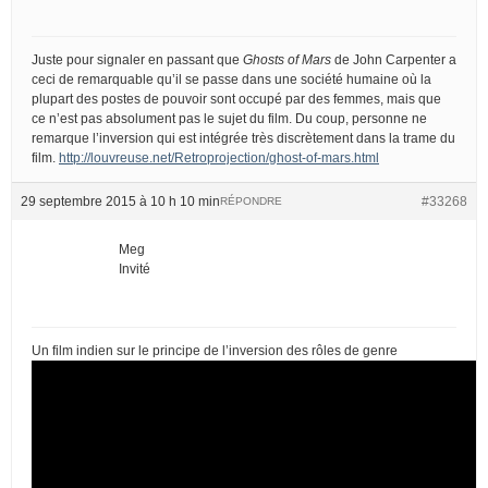
Juste pour signaler en passant que
Ghosts of Mars
de John Carpenter a
ceci de remarquable qu’il se passe dans une société humaine où la
plupart des postes de pouvoir sont occupé par des femmes, mais que
ce n’est pas absolument pas le sujet du film. Du coup, personne ne
remarque l’inversion qui est intégrée très discrètement dans la trame du
film.
http://louvreuse.net/Retroprojection/ghost-of-mars.html
29 septembre 2015 à 10 h 10 min
#33268
RÉPONDRE
Meg
Invité
Un film indien sur le principe de l’inversion des rôles de genre