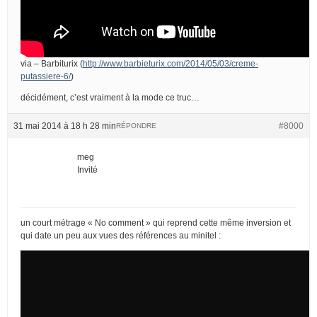
via – Barbiturix (
http://www.barbieturix.com/2014/05/03/creme-
putassiere-6/
)
décidément, c’est vraiment à la mode ce truc…
31 mai 2014 à 18 h 28 min
#8000
RÉPONDRE
meg
Invité
un court métrage « No comment » qui reprend cette même inversion et
qui date un peu aux vues des références au minitel :