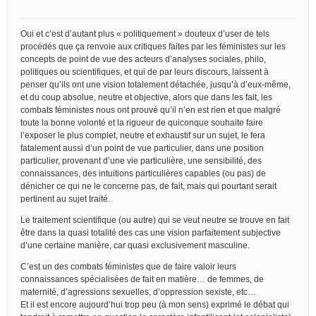
Oui et c’est d’autant plus « politiquement » douteux d’user de tels
procédés que ça renvoie aux critiques faites par les féministes sur les
concepts de point de vue des acteurs d’analyses sociales, philo,
politiques ou scientifiques, et qui de par leurs discours, laissent à
penser qu’ils ont une vision totalement détachée, jusqu’à d’eux-même,
et du coup absolue, neutre et objective, alors que dans les fait, les
combats féministes nous ont prouvé qu’il n’en est rien et que malgré
toute la bonne volonté et la rigueur de quiconque souhaite faire
l’exposer le plus complet, neutre et exhaustif sur un sujet, le fera
fatalement aussi d’un point de vue particulier, dans une position
particulier, provenant d’une vie particulière, une sensibilité, des
connaissances, des intuitions particulières capables (ou pas) de
dénicher ce qui ne le concerne pas, de fait, mais qui pourtant serait
pertinent au sujet traité.
Le traitement scientifique (ou autre) qui se veut neutre se trouve en fait
être dans la quasi totalité des cas une vision parfaitement subjective
d’une certaine manière, car quasi exclusivement masculine.
C’est un des combats féministes que de faire valoir leurs
connaissances spécialisées de fait en matière… de femmes, de
maternité, d’agressions sexuelles, d’oppression sexiste, etc…
Et il est encore aujourd’hui trop peu (à mon sens) exprimé le débat qui