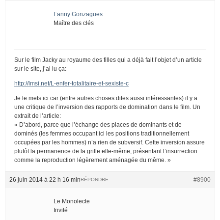
Fanny Gonzagues
Maître des clés
Sur le film Jacky au royaume des filles qui a déjà fait l’objet d’un article
sur le site, j’ai lu ça:
http://lmsi.net/L-enfer-totalitaire-et-sexiste-c
Je le mets ici car (entre autres choses dites aussi intéressantes) il y a
une critique de l’inversion des rapports de domination dans le film. Un
extrait de l’article:
« D’abord, parce que l’échange des places de dominants et de
dominés (les femmes occupant ici les positions traditionnellement
occupées par les hommes) n’a rien de subversif. Cette inversion assure
plutôt la permanence de la grille elle-même, présentant l’insurrection
comme la reproduction légèrement aménagée du même. »
26 juin 2014 à 22 h 16 min
#8900
RÉPONDRE
Le Monolecte
Invité