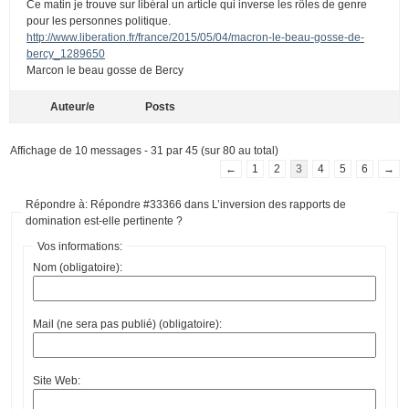
Ce matin je trouve sur libéral un article qui inverse les rôles de genre
pour les personnes politique.
http://www.liberation.fr/france/2015/05/04/macron-le-beau-gosse-de-
bercy_1289650
Marcon le beau gosse de Bercy
Auteur/e
Posts
Affichage de 10 messages - 31 par 45 (sur 80 au total)
←
1
2
3
4
5
6
→
Répondre à: Répondre #33366 dans L’inversion des rapports de
domination est-elle pertinente ?
Vos informations:
Nom (obligatoire):
Mail (ne sera pas publié) (obligatoire):
Site Web: