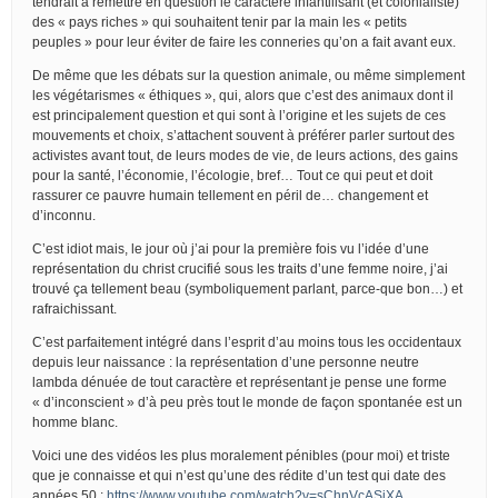
tendrait à remettre en question le caractère infantilisant (et colonialiste)
des « pays riches » qui souhaitent tenir par la main les « petits
peuples » pour leur éviter de faire les conneries qu’on a fait avant eux.
De même que les débats sur la question animale, ou même simplement
les végétarismes « éthiques », qui, alors que c’est des animaux dont il
est principalement question et qui sont à l’origine et les sujets de ces
mouvements et choix, s’attachent souvent à préférer parler surtout des
activistes avant tout, de leurs modes de vie, de leurs actions, des gains
pour la santé, l’économie, l’écologie, bref… Tout ce qui peut et doit
rassurer ce pauvre humain tellement en péril de… changement et
d’inconnu.
C’est idiot mais, le jour où j’ai pour la première fois vu l’idée d’une
représentation du christ crucifié sous les traits d’une femme noire, j’ai
trouvé ça tellement beau (symboliquement parlant, parce-que bon…) et
rafraichissant.
C’est parfaitement intégré dans l’esprit d’au moins tous les occidentaux
depuis leur naissance : la représentation d’une personne neutre
lambda dénuée de tout caractère et représentant je pense une forme
« d’inconscient » d’à peu près tout le monde de façon spontanée est un
homme blanc.
Voici une des vidéos les plus moralement pénibles (pour moi) et triste
que je connaisse et qui n’est qu’une des rédite d’un test qui date des
années 50 :
https://www.youtube.com/watch?v=sChnVcASjXA