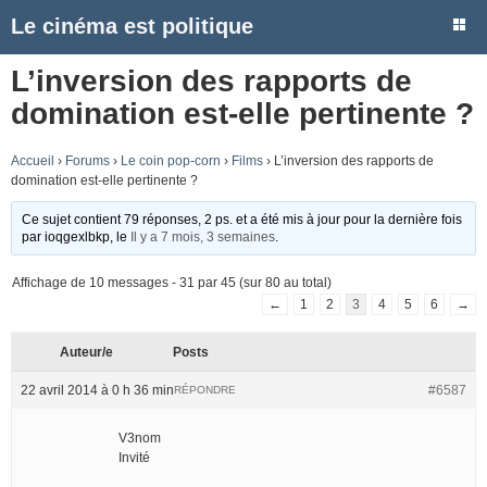
Le cinéma est politique
L’inversion des rapports de
domination est-elle pertinente ?
Accueil
›
Forums
›
Le coin pop-corn
›
Films
›
L’inversion des rapports de
domination est-elle pertinente ?
Ce sujet contient 79 réponses, 2 ps. et a été mis à jour pour la dernière fois
par
ioqgexlbkp
, le
Il y a 7 mois, 3 semaines
.
Affichage de 10 messages - 31 par 45 (sur 80 au total)
←
1
2
3
4
5
6
→
Auteur/e
Posts
22 avril 2014 à 0 h 36 min
#6587
RÉPONDRE
V3nom
Invité