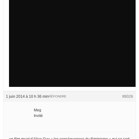
1 juin 2014 à 10 h 36 min
#8026
RÉPONDRE
Meg
Invité
un film muet d’Alice Guy « les conséquences du féminisme » qui se sert