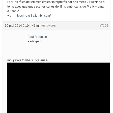
Et si les rôles de femmes étaient interprétés par des mecs ? Buzzfeed a
tenté avec quelques scènes cultes de films américains de Pretty woman
à Titanic.
via –
http://m-e-u-f-s.tumblr.com/
10 mai 2014 à 10 h 46 min
#7105
RÉPONDRE
Paul Rigouste
Participant
moi j’étais tombé sur ça aussi :