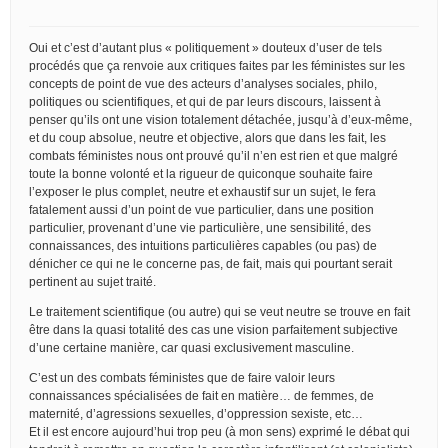
Oui et c’est d’autant plus « politiquement » douteux d’user de tels
procédés que ça renvoie aux critiques faites par les féministes sur les
concepts de point de vue des acteurs d’analyses sociales, philo,
politiques ou scientifiques, et qui de par leurs discours, laissent à
penser qu’ils ont une vision totalement détachée, jusqu’à d’eux-même,
et du coup absolue, neutre et objective, alors que dans les fait, les
combats féministes nous ont prouvé qu’il n’en est rien et que malgré
toute la bonne volonté et la rigueur de quiconque souhaite faire
l’exposer le plus complet, neutre et exhaustif sur un sujet, le fera
fatalement aussi d’un point de vue particulier, dans une position
particulier, provenant d’une vie particulière, une sensibilité, des
connaissances, des intuitions particulières capables (ou pas) de
dénicher ce qui ne le concerne pas, de fait, mais qui pourtant serait
pertinent au sujet traité.
Le traitement scientifique (ou autre) qui se veut neutre se trouve en fait
être dans la quasi totalité des cas une vision parfaitement subjective
d’une certaine manière, car quasi exclusivement masculine.
C’est un des combats féministes que de faire valoir leurs
connaissances spécialisées de fait en matière… de femmes, de
maternité, d’agressions sexuelles, d’oppression sexiste, etc…
Et il est encore aujourd’hui trop peu (à mon sens) exprimé le débat qui