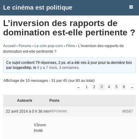
Le cinéma est politique
L’inversion des rapports de
domination est-elle pertinente ?
Accueil
›
Forums
›
Le coin pop-corn
›
Films
›
L’inversion des rapports de
domination est-elle pertinente ?
Ce sujet contient 79 réponses, 2 ps. et a été mis à jour pour la dernière fois
par
ioqgexlbkp
, le
Il y a 7 mois, 3 semaines
.
Affichage de 10 messages - 31 par 45 (sur 80 au total)
←
1
2
3
4
5
6
→
Auteur/e
Posts
22 avril 2014 à 0 h 36 min
#6587
RÉPONDRE
V3nom
Invité