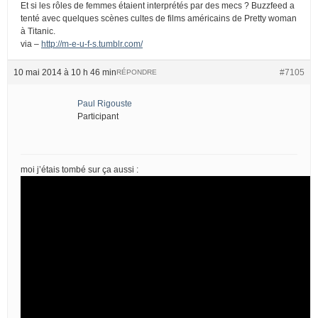
Et si les rôles de femmes étaient interprétés par des mecs ? Buzzfeed a
tenté avec quelques scènes cultes de films américains de Pretty woman
à Titanic.
via –
http://m-e-u-f-s.tumblr.com/
10 mai 2014 à 10 h 46 min
#7105
RÉPONDRE
Paul Rigouste
Participant
moi j’étais tombé sur ça aussi :