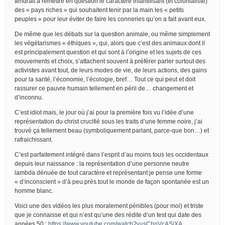
tendrait à remettre en question le caractère infantilisant (et colonialiste)
des « pays riches » qui souhaitent tenir par la main les « petits
peuples » pour leur éviter de faire les conneries qu’on a fait avant eux.
De même que les débats sur la question animale, ou même simplement
les végétarismes « éthiques », qui, alors que c’est des animaux dont il
est principalement question et qui sont à l’origine et les sujets de ces
mouvements et choix, s’attachent souvent à préférer parler surtout des
activistes avant tout, de leurs modes de vie, de leurs actions, des gains
pour la santé, l’économie, l’écologie, bref… Tout ce qui peut et doit
rassurer ce pauvre humain tellement en péril de… changement et
d’inconnu.
C’est idiot mais, le jour où j’ai pour la première fois vu l’idée d’une
représentation du christ crucifié sous les traits d’une femme noire, j’ai
trouvé ça tellement beau (symboliquement parlant, parce-que bon…) et
rafraichissant.
C’est parfaitement intégré dans l’esprit d’au moins tous les occidentaux
depuis leur naissance : la représentation d’une personne neutre
lambda dénuée de tout caractère et représentant je pense une forme
« d’inconscient » d’à peu près tout le monde de façon spontanée est un
homme blanc.
Voici une des vidéos les plus moralement pénibles (pour moi) et triste
que je connaisse et qui n’est qu’une des rédite d’un test qui date des
années 50 :
https://www.youtube.com/watch?v=sChnVcASjXA