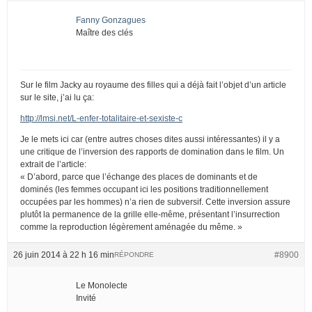
Fanny Gonzagues
Maître des clés
Sur le film Jacky au royaume des filles qui a déjà fait l’objet d’un article
sur le site, j’ai lu ça:
http://lmsi.net/L-enfer-totalitaire-et-sexiste-c
Je le mets ici car (entre autres choses dites aussi intéressantes) il y a
une critique de l’inversion des rapports de domination dans le film. Un
extrait de l’article:
« D’abord, parce que l’échange des places de dominants et de
dominés (les femmes occupant ici les positions traditionnellement
occupées par les hommes) n’a rien de subversif. Cette inversion assure
plutôt la permanence de la grille elle-même, présentant l’insurrection
comme la reproduction légèrement aménagée du même. »
26 juin 2014 à 22 h 16 min
#8900
RÉPONDRE
Le Monolecte
Invité