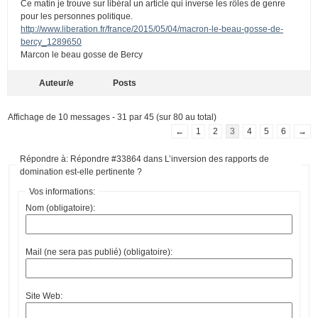
Ce matin je trouve sur libéral un article qui inverse les rôles de genre
pour les personnes politique.
http://www.liberation.fr/france/2015/05/04/macron-le-beau-gosse-de-
bercy_1289650
Marcon le beau gosse de Bercy
Auteur/e
Posts
Affichage de 10 messages - 31 par 45 (sur 80 au total)
←
1
2
3
4
5
6
→
Répondre à: Répondre #33864 dans L’inversion des rapports de
domination est-elle pertinente ?
Vos informations:
Nom (obligatoire):
Mail (ne sera pas publié) (obligatoire):
Site Web: