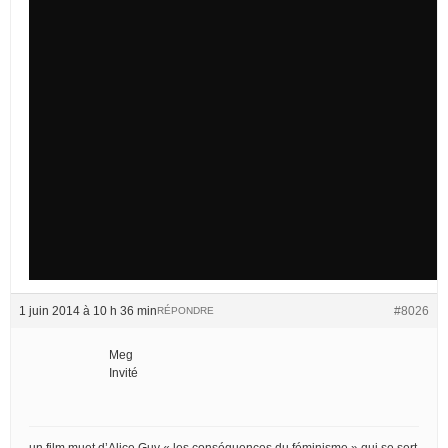
1 juin 2014 à 10 h 36 min
#8026
RÉPONDRE
Meg
Invité
un film muet d’Alice Guy « les conséquences du féminisme » qui se sert