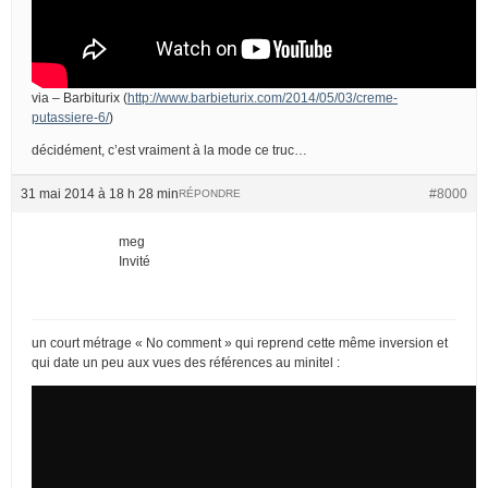
via – Barbiturix (
http://www.barbieturix.com/2014/05/03/creme-
putassiere-6/
)
décidément, c’est vraiment à la mode ce truc…
31 mai 2014 à 18 h 28 min
#8000
RÉPONDRE
meg
Invité
un court métrage « No comment » qui reprend cette même inversion et
qui date un peu aux vues des références au minitel :