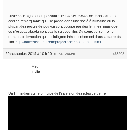
Juste pour signaler en passant que
Ghosts of Mars
de John Carpenter a
ceci de remarquable qu’il se passe dans une société humaine où la
plupart des postes de pouvoir sont occupé par des femmes, mais que
ce n’est pas absolument pas le sujet du film. Du coup, personne ne
remarque l’inversion qui est intégrée très discrètement dans la trame du
film.
http://louvreuse.net/Retroprojection/ghost-of-mars.html
29 septembre 2015 à 10 h 10 min
#33268
RÉPONDRE
Meg
Invité
Un film indien sur le principe de l’inversion des rôles de genre