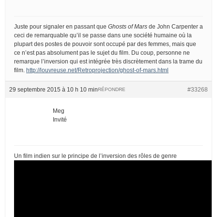
Juste pour signaler en passant que
Ghosts of Mars
de John Carpenter a
ceci de remarquable qu’il se passe dans une société humaine où la
plupart des postes de pouvoir sont occupé par des femmes, mais que
ce n’est pas absolument pas le sujet du film. Du coup, personne ne
remarque l’inversion qui est intégrée très discrètement dans la trame du
film.
http://louvreuse.net/Retroprojection/ghost-of-mars.html
29 septembre 2015 à 10 h 10 min
#33268
RÉPONDRE
Meg
Invité
Un film indien sur le principe de l’inversion des rôles de genre