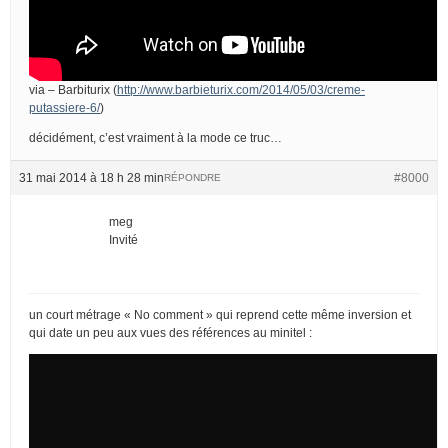
via – Barbiturix (
http://www.barbieturix.com/2014/05/03/creme-
putassiere-6/
)
décidément, c’est vraiment à la mode ce truc…
31 mai 2014 à 18 h 28 min
#8000
RÉPONDRE
meg
Invité
un court métrage « No comment » qui reprend cette même inversion et
qui date un peu aux vues des références au minitel :