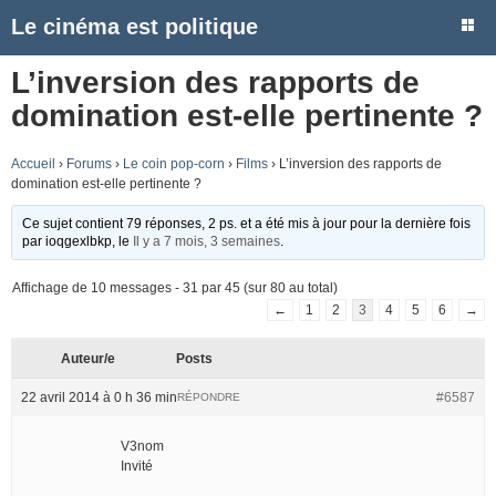
Le cinéma est politique
L’inversion des rapports de
domination est-elle pertinente ?
Accueil
›
Forums
›
Le coin pop-corn
›
Films
›
L’inversion des rapports de
domination est-elle pertinente ?
Ce sujet contient 79 réponses, 2 ps. et a été mis à jour pour la dernière fois
par
ioqgexlbkp
, le
Il y a 7 mois, 3 semaines
.
Affichage de 10 messages - 31 par 45 (sur 80 au total)
←
1
2
3
4
5
6
→
Auteur/e
Posts
22 avril 2014 à 0 h 36 min
#6587
RÉPONDRE
V3nom
Invité