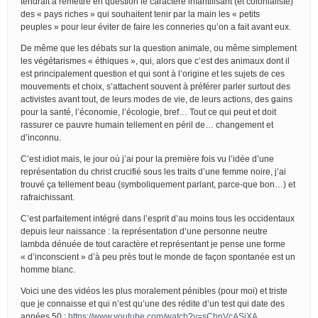
tendrait à remettre en question le caractère infantilisant (et colonialiste)
des « pays riches » qui souhaitent tenir par la main les « petits
peuples » pour leur éviter de faire les conneries qu’on a fait avant eux.
De même que les débats sur la question animale, ou même simplement
les végétarismes « éthiques », qui, alors que c’est des animaux dont il
est principalement question et qui sont à l’origine et les sujets de ces
mouvements et choix, s’attachent souvent à préférer parler surtout des
activistes avant tout, de leurs modes de vie, de leurs actions, des gains
pour la santé, l’économie, l’écologie, bref… Tout ce qui peut et doit
rassurer ce pauvre humain tellement en péril de… changement et
d’inconnu.
C’est idiot mais, le jour où j’ai pour la première fois vu l’idée d’une
représentation du christ crucifié sous les traits d’une femme noire, j’ai
trouvé ça tellement beau (symboliquement parlant, parce-que bon…) et
rafraichissant.
C’est parfaitement intégré dans l’esprit d’au moins tous les occidentaux
depuis leur naissance : la représentation d’une personne neutre
lambda dénuée de tout caractère et représentant je pense une forme
« d’inconscient » d’à peu près tout le monde de façon spontanée est un
homme blanc.
Voici une des vidéos les plus moralement pénibles (pour moi) et triste
que je connaisse et qui n’est qu’une des rédite d’un test qui date des
années 50 :
https://www.youtube.com/watch?v=sChnVcASjXA