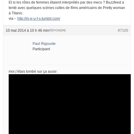
Et si les rôles de femmes étaient interprétés par des mecs ? Buzzfeed a
tenté avec quelques scènes cultes de films américains de Pretty woman
à Titanic.
via –
http://m-e-u-f-s.tumblr.com/
10 mai 2014 à 10 h 46 min
#7105
RÉPONDRE
Paul Rigouste
Participant
moi j’étais tombé sur ça aussi :