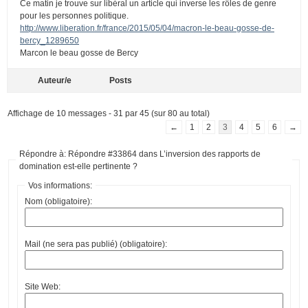
Ce matin je trouve sur libéral un article qui inverse les rôles de genre
pour les personnes politique.
http://www.liberation.fr/france/2015/05/04/macron-le-beau-gosse-de-
bercy_1289650
Marcon le beau gosse de Bercy
Auteur/e
Posts
Affichage de 10 messages - 31 par 45 (sur 80 au total)
←
1
2
3
4
5
6
→
Répondre à: Répondre #33864 dans L’inversion des rapports de
domination est-elle pertinente ?
Vos informations:
Nom (obligatoire):
Mail (ne sera pas publié) (obligatoire):
Site Web: