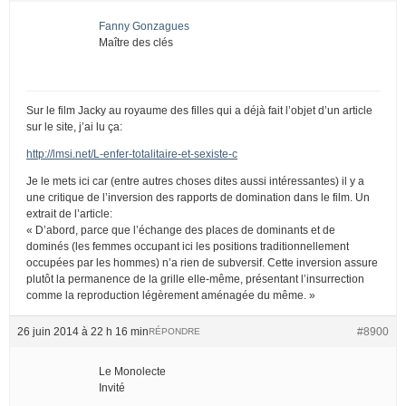
Fanny Gonzagues
Maître des clés
Sur le film Jacky au royaume des filles qui a déjà fait l’objet d’un article
sur le site, j’ai lu ça:
http://lmsi.net/L-enfer-totalitaire-et-sexiste-c
Je le mets ici car (entre autres choses dites aussi intéressantes) il y a
une critique de l’inversion des rapports de domination dans le film. Un
extrait de l’article:
« D’abord, parce que l’échange des places de dominants et de
dominés (les femmes occupant ici les positions traditionnellement
occupées par les hommes) n’a rien de subversif. Cette inversion assure
plutôt la permanence de la grille elle-même, présentant l’insurrection
comme la reproduction légèrement aménagée du même. »
26 juin 2014 à 22 h 16 min
#8900
RÉPONDRE
Le Monolecte
Invité