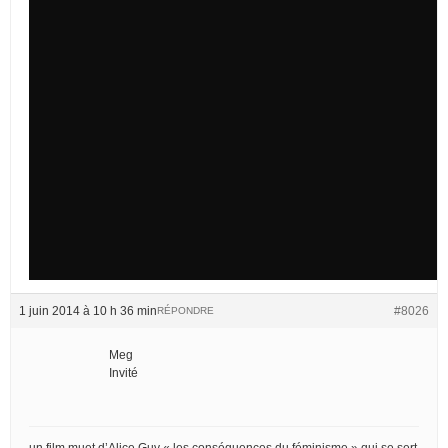
1 juin 2014 à 10 h 36 min
#8026
RÉPONDRE
Meg
Invité
un film muet d’Alice Guy « les conséquences du féminisme » qui se sert