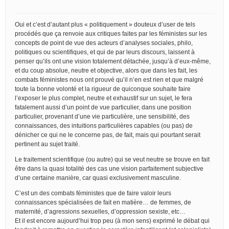
Oui et c’est d’autant plus « politiquement » douteux d’user de tels
procédés que ça renvoie aux critiques faites par les féministes sur les
concepts de point de vue des acteurs d’analyses sociales, philo,
politiques ou scientifiques, et qui de par leurs discours, laissent à
penser qu’ils ont une vision totalement détachée, jusqu’à d’eux-même,
et du coup absolue, neutre et objective, alors que dans les fait, les
combats féministes nous ont prouvé qu’il n’en est rien et que malgré
toute la bonne volonté et la rigueur de quiconque souhaite faire
l’exposer le plus complet, neutre et exhaustif sur un sujet, le fera
fatalement aussi d’un point de vue particulier, dans une position
particulier, provenant d’une vie particulière, une sensibilité, des
connaissances, des intuitions particulières capables (ou pas) de
dénicher ce qui ne le concerne pas, de fait, mais qui pourtant serait
pertinent au sujet traité.
Le traitement scientifique (ou autre) qui se veut neutre se trouve en fait
être dans la quasi totalité des cas une vision parfaitement subjective
d’une certaine manière, car quasi exclusivement masculine.
C’est un des combats féministes que de faire valoir leurs
connaissances spécialisées de fait en matière… de femmes, de
maternité, d’agressions sexuelles, d’oppression sexiste, etc…
Et il est encore aujourd’hui trop peu (à mon sens) exprimé le débat qui