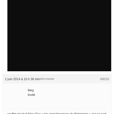
1 juin 2014 à 10 h 36 min
#8026
RÉPONDRE
Meg
Invité
un film muet d’Alice Guy « les conséquences du féminisme » qui se sert