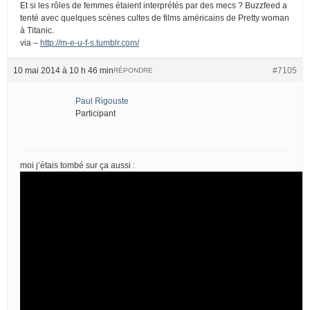
Et si les rôles de femmes étaient interprétés par des mecs ? Buzzfeed a
tenté avec quelques scènes cultes de films américains de Pretty woman
à Titanic.
via –
http://m-e-u-f-s.tumblr.com/
10 mai 2014 à 10 h 46 min
#7105
RÉPONDRE
Paul Rigouste
Participant
moi j’étais tombé sur ça aussi :