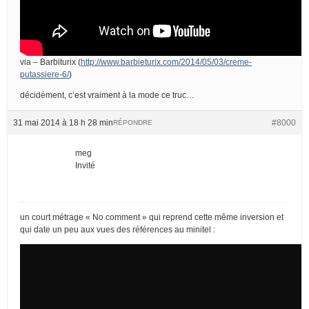
via – Barbiturix (
http://www.barbieturix.com/2014/05/03/creme-
putassiere-6/
)
décidément, c’est vraiment à la mode ce truc…
31 mai 2014 à 18 h 28 min
#8000
RÉPONDRE
meg
Invité
un court métrage « No comment » qui reprend cette même inversion et
qui date un peu aux vues des références au minitel :