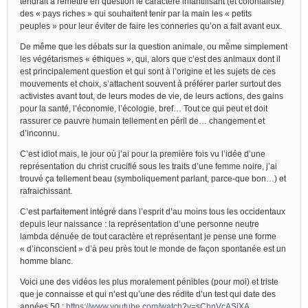
tendrait à remettre en question le caractère infantilisant (et colonialiste)
des « pays riches » qui souhaitent tenir par la main les « petits
peuples » pour leur éviter de faire les conneries qu’on a fait avant eux.
De même que les débats sur la question animale, ou même simplement
les végétarismes « éthiques », qui, alors que c’est des animaux dont il
est principalement question et qui sont à l’origine et les sujets de ces
mouvements et choix, s’attachent souvent à préférer parler surtout des
activistes avant tout, de leurs modes de vie, de leurs actions, des gains
pour la santé, l’économie, l’écologie, bref… Tout ce qui peut et doit
rassurer ce pauvre humain tellement en péril de… changement et
d’inconnu.
C’est idiot mais, le jour où j’ai pour la première fois vu l’idée d’une
représentation du christ crucifié sous les traits d’une femme noire, j’ai
trouvé ça tellement beau (symboliquement parlant, parce-que bon…) et
rafraichissant.
C’est parfaitement intégré dans l’esprit d’au moins tous les occidentaux
depuis leur naissance : la représentation d’une personne neutre
lambda dénuée de tout caractère et représentant je pense une forme
« d’inconscient » d’à peu près tout le monde de façon spontanée est un
homme blanc.
Voici une des vidéos les plus moralement pénibles (pour moi) et triste
que je connaisse et qui n’est qu’une des rédite d’un test qui date des
années 50 :
https://www.youtube.com/watch?v=sChnVcASjXA