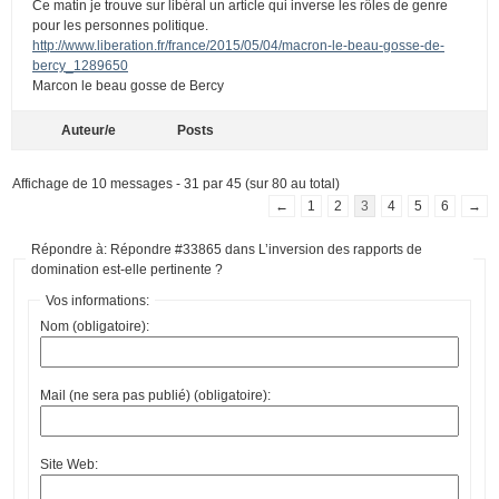
Ce matin je trouve sur libéral un article qui inverse les rôles de genre
pour les personnes politique.
http://www.liberation.fr/france/2015/05/04/macron-le-beau-gosse-de-
bercy_1289650
Marcon le beau gosse de Bercy
Auteur/e
Posts
Affichage de 10 messages - 31 par 45 (sur 80 au total)
←
1
2
3
4
5
6
→
Répondre à: Répondre #33865 dans L’inversion des rapports de
domination est-elle pertinente ?
Vos informations:
Nom (obligatoire):
Mail (ne sera pas publié) (obligatoire):
Site Web: