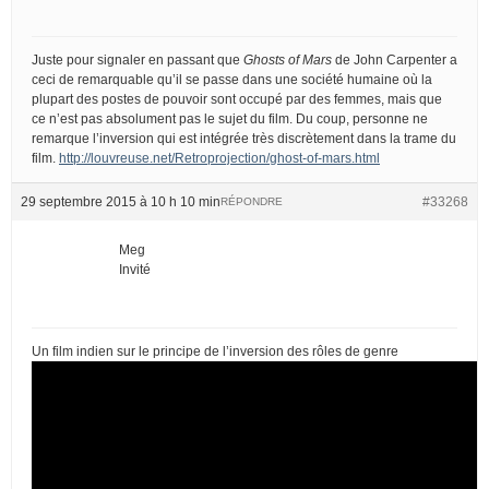
Juste pour signaler en passant que
Ghosts of Mars
de John Carpenter a
ceci de remarquable qu’il se passe dans une société humaine où la
plupart des postes de pouvoir sont occupé par des femmes, mais que
ce n’est pas absolument pas le sujet du film. Du coup, personne ne
remarque l’inversion qui est intégrée très discrètement dans la trame du
film.
http://louvreuse.net/Retroprojection/ghost-of-mars.html
29 septembre 2015 à 10 h 10 min
#33268
RÉPONDRE
Meg
Invité
Un film indien sur le principe de l’inversion des rôles de genre