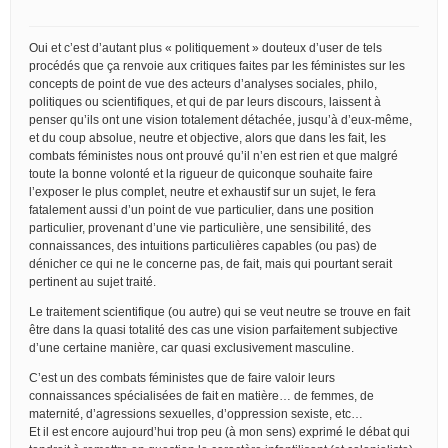
Oui et c’est d’autant plus « politiquement » douteux d’user de tels
procédés que ça renvoie aux critiques faites par les féministes sur les
concepts de point de vue des acteurs d’analyses sociales, philo,
politiques ou scientifiques, et qui de par leurs discours, laissent à
penser qu’ils ont une vision totalement détachée, jusqu’à d’eux-même,
et du coup absolue, neutre et objective, alors que dans les fait, les
combats féministes nous ont prouvé qu’il n’en est rien et que malgré
toute la bonne volonté et la rigueur de quiconque souhaite faire
l’exposer le plus complet, neutre et exhaustif sur un sujet, le fera
fatalement aussi d’un point de vue particulier, dans une position
particulier, provenant d’une vie particulière, une sensibilité, des
connaissances, des intuitions particulières capables (ou pas) de
dénicher ce qui ne le concerne pas, de fait, mais qui pourtant serait
pertinent au sujet traité.
Le traitement scientifique (ou autre) qui se veut neutre se trouve en fait
être dans la quasi totalité des cas une vision parfaitement subjective
d’une certaine manière, car quasi exclusivement masculine.
C’est un des combats féministes que de faire valoir leurs
connaissances spécialisées de fait en matière… de femmes, de
maternité, d’agressions sexuelles, d’oppression sexiste, etc…
Et il est encore aujourd’hui trop peu (à mon sens) exprimé le débat qui