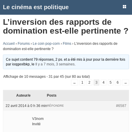
Le cinéma est politique
L’inversion des rapports de
domination est-elle pertinente ?
Accueil
›
Forums
›
Le coin pop-corn
›
Films
›
L’inversion des rapports de
domination est-elle pertinente ?
Ce sujet contient 79 réponses, 2 ps. et a été mis à jour pour la dernière fois
par
ioqgexlbkp
, le
Il y a 7 mois, 3 semaines
.
Affichage de 10 messages - 31 par 45 (sur 80 au total)
←
1
2
3
4
5
6
→
Auteur/e
Posts
22 avril 2014 à 0 h 36 min
#6587
RÉPONDRE
V3nom
Invité