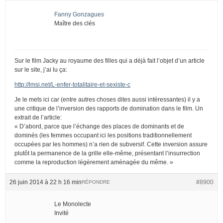
Fanny Gonzagues
Maître des clés
Sur le film Jacky au royaume des filles qui a déjà fait l’objet d’un article
sur le site, j’ai lu ça:
http://lmsi.net/L-enfer-totalitaire-et-sexiste-c
Je le mets ici car (entre autres choses dites aussi intéressantes) il y a
une critique de l’inversion des rapports de domination dans le film. Un
extrait de l’article:
« D’abord, parce que l’échange des places de dominants et de
dominés (les femmes occupant ici les positions traditionnellement
occupées par les hommes) n’a rien de subversif. Cette inversion assure
plutôt la permanence de la grille elle-même, présentant l’insurrection
comme la reproduction légèrement aménagée du même. »
26 juin 2014 à 22 h 16 min
#8900
RÉPONDRE
Le Monolecte
Invité