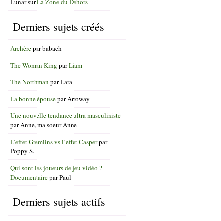
Lunar
sur
La Zone du Dehors
Derniers sujets créés
Archère
par
babach
The Woman King
par
Liam
The Northman
par
Lara
La bonne épouse
par
Arroway
Une nouvelle tendance ultra masculiniste
par
Anne, ma soeur Anne
L’effet Gremlins vs l’effet Casper
par
Poppy S.
Qui sont les joueurs de jeu vidéo ? –
Documentaire
par
Paul
Derniers sujets actifs