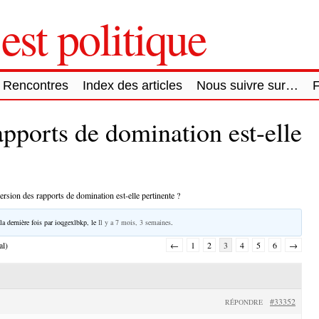
est politique
Rencontres
Index des articles
Nous suivre sur…
apports de domination est-elle
ersion des rapports de domination est-elle pertinente ?
la dernière fois par
ioqgexlbkp
, le
Il y a 7 mois, 3 semaines
.
al)
←
1
2
3
4
5
6
→
#33352
RÉPONDRE