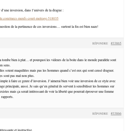
 d’une inversion, dans l’univers de la drague :
le.com/mecs-meufs-court-metrage-518035
uestion de la pertinence de ces inversions… surtout la fin est bien naze!
#33865
RÉPONDRE
a tombe bien à plat… et pourquoi les videurs de la boite dans le monde parallèle sont
un sens.
lles soient maquillées mais pas les hommes quand c’est eux qui sont censé draguer.
s sont pas mal non plus.
mple à faire ce genre d’inversion. J’aimerai bien voir une inversion de ce style avec
e principale, aussi. Je sais qu’en général ils servent à sensibiliser les hommes sur
xistes mais ça serait intéressant de voir la liberté que pourrait éprouver une femme
 rapports.
#33866
RÉPONDRE
éressante et instructive.