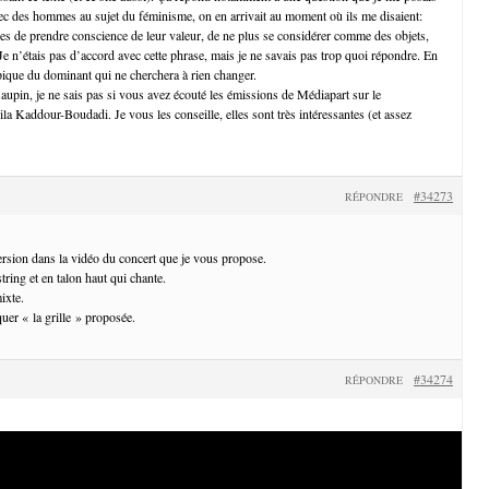
ec des hommes au sujet du féminisme, on en arrivait au moment où ils me disaient:
s de prendre conscience de leur valeur, de ne plus se considérer comme des objets,
 Je n’étais pas d’accord avec cette phrase, mais je ne savais pas trop quoi répondre. En
ypique du dominant qui ne cherchera à rien changer.
Baupin, je ne sais pas si vous avez écouté les émissions de Médiapart sur le
ila Kaddour-Boudadi. Je vous les conseille, elles sont très intéressantes (et assez
#34273
RÉPONDRE
version dans la vidéo du concert que je vous propose.
string et en talon haut qui chante.
ixte.
quer « la grille » proposée.
#34274
RÉPONDRE