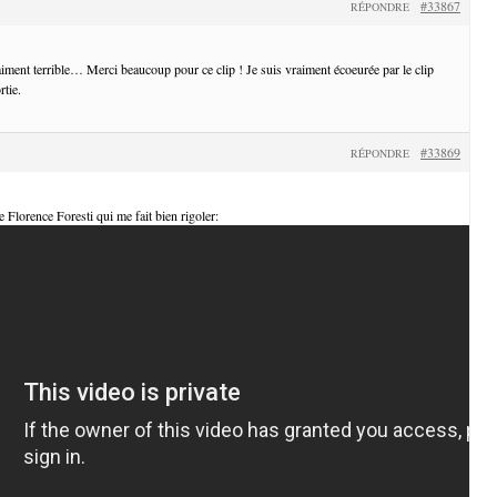
#33867
RÉPONDRE
iment terrible… Merci beaucoup pour ce clip ! Je suis vraiment écoeurée par le clip
rtie.
#33869
RÉPONDRE
de Florence Foresti qui me fait bien rigoler: