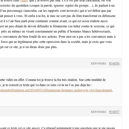
 sexistes du quotidien (couper la parole, ignorer, rejeter du groupe…), ils parlent à un
d’un personnage (masculin, car les rapports sont inversés) qui n’est défini que par
it penser à vous. Et enfin à la fin, le mec ne sort pas du film transformé en défenseur
t il a l’air bien parti pour continuer comme avant, ce qui est assez réaliste aussi.
est un peu chiant de devoir défendre le féminisme (ou lutter contre le sexisme, ce qui
u près au même) en visant constamment un public d’hommes blancs hétérosexuels,
es convaincre du bien fondé de nos actions. Pour moi on a pas a les convaincre mais à
 force qui ne légitimerai plus cette opression dans la société, mais je crois que vous
et sur ce site, je n’en dirais donc pas plus.
#34056
RÉPONDRE
te vidéo en effet. Comme toi je trouve la fin très réaliste. Sur cette inutilité de
je te conseil ce texte qui va dans ce sens (si tu ne l’as pas deja lu) :
utonetrefeministe.net/2016/05/10/feminisme-hommes-pedagogie-viol-harcelement-
#34057
RÉPONDRE
ssant ce texte (et ce site aussi). Ça répond notamment à une question que je me posais