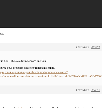
ace.
#33872
RÉPONDRE
ur You Tube à été fermé encore une fois !
tourne pour protester contre ce traitement sexiste.
g/p/youtube-pour-que-youtube-claque-la-porte-au-sexisme?
_alert&utm_medium=email&utm_campaign=542447&alert_id=WJTBssNMHF_zVlO2WWtM
#34055
RÉPONDRE
j’ai trouvé cette
vidéo
: que j’ai trouvé pas mal. Ce n’est pas trop caricatural, on voit