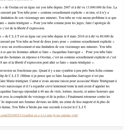
in » de Oselan est en ligne sur you tube depuis 2007 et à été vu 13.000.000 de fois. La
censuré par You tube pour « contenu sexuellement explicite » ni rien, et il n’y a
 limitation de son visionnage aux mineurs. You tube ne voie aucun problème à ce que
aire « marie-trintigner ». Pour you tube comme pour les juges, faire l’apologie de
 c’est de la liberté d’expression.
in » de C.L.I.T est en ligne sur you tube depuis le 8 mars 2016 et à été vu 80.000 de
 censuré par You tube au bout de deux jours pour « contenu sexuellement explicite »
gne avec un avertissement et une limitation de son visionnage aux mineurs. You tube
à ce que les hommes aillent se faire « Jacqueline-Sauvager « . Pour you tube faire
inat des hommes en réponse à Orselan, c’est un contenu sexuellement explicite et c’est
8 ans et la liberté d’expression peut aller se faire « marie-trintigner ».
’inversion ne fonctionne pas. Quant il y a une symétrie à peu près bien fichu comme
e clip de C.L.I.T. (Même si je pense que se faire Jacqueline-Sauvager n’est pas
ire Marie-trintigner. Cantat n’avais aucune raison pour assassiné Marie Trintignant à
vers narcissique et il l’a regarder crevé lentement toute la nuit avent d’appeler les
queline Sauvage répondait à 40 ans de viols, torture, inceste, et autres horreurs que
ubir avec la complicité du voisinage et de la police.) Finalement retourner contre les
ils imposent aux femmes deviens un délit, un crime de lèse majesté et là plus de
ui tienne, You Tube n’hésite pas une seconde à excisé le C.L.I.T.
.com/2016/03/11/cachez-ce-c-l-i-t-que-je-ne-saurais-voir/