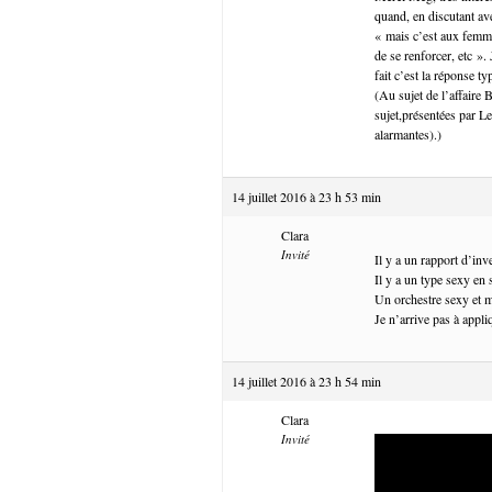
quand, en discutant av
« mais c’est aux femme
de se renforcer, etc ».
fait c’est la réponse t
(Au sujet de l’affaire 
sujet,présentées par Le
alarmantes).)
14 juillet 2016 à 23 h 53 min
Clara
Invité
Il y a un rapport d’in
Il y a un type sexy en 
Un orchestre sexy et m
Je n’arrive pas à appli
14 juillet 2016 à 23 h 54 min
Clara
Invité