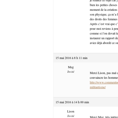
bien les petites choses
moment de la création 
son physique, ça m’a fa
des droits des femmes e
Après c’est vrai que c’
pour moi reviens à pe
comme si l’on devait l
instaurer un rapport de
aviez déjà abordé ce suj
15 mai 2016 à 8 h 11 min
Meg
Invité
Merci Lison, pas mal cet
convaincre les hommes, 
http://www.commentpe
militantisme/
15 mai 2016 à 14 h 00 min
Lison
Invité
Merci Meg, très intére