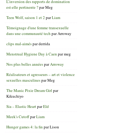
L’inversion des rapports de domination
est-elle pertinente ?
par
Meg
Teen Wolf, saison 1 et 2
par
Liam
Témoignage d'une femme transexuelle
dans une communauté tech
par
Arroway
clips mal-aimés
par
derrida
Menstrual Hygiene Day à Caen
par
meg
Nos plus belles années
par
Arroway
Réalisateurs et agresseurs – art et violence
sexuelles masculines
par
Meg
The Manic Pixie Dream Girl
par
Kikuchiyo
Sia – Elastic Heart
par
Eld
Meek's Cutoff
par
Liam
Hunger games 4: la fin
par
Lison