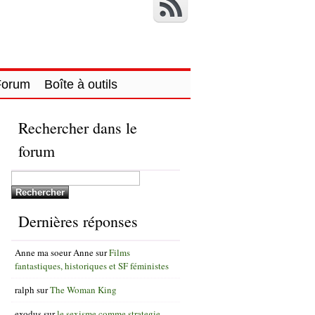
Forum
Boîte à outils
Rechercher dans le
forum
Dernières réponses
Anne ma soeur Anne
sur
Films
fantastiques, historiques et SF féministes
ralph
sur
The Woman King
exodus
sur
le sexisme comme strategie