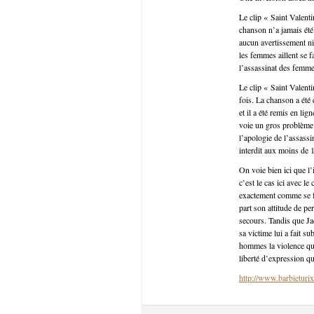
Le clip « Saint Valent
chanson n’a jamais été 
aucun avertissement ni
les femmes aillent se f
l’assassinat des femmes
Le clip « Saint Valent
fois. La chanson a été
et il a été remis en li
voie un gros problème 
l’apologie de l’assass
interdit aux moins de 1
On voie bien ici que l
c’est le cas ici avec l
exactement comme se fa
part son attitude de per
secours. Tandis que Jac
sa victime lui a fait s
hommes la violence qu’
liberté d’expression q
http://www.barbieturix