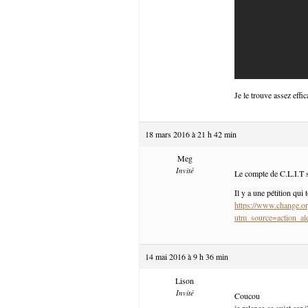
Je le trouve assez effic
18 mars 2016 à 21 h 42 min
Meg
Invité
Le compte de C.L.I.T s
Il y a une pétition qui 
https://www.change.or
utm_source=action
14 mai 2016 à 9 h 36 min
Lison
Invité
Coucou
je relance ce sujet car 