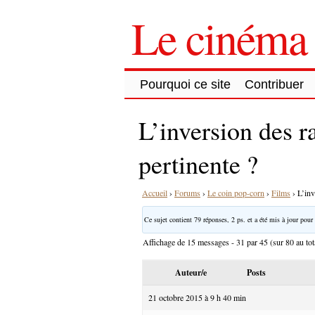
Le cinéma 
Pourquoi ce site
Contribuer
L’inversion des r
pertinente ?
Accueil
›
Forums
›
Le coin pop-corn
›
Films
›
L’inv
Ce sujet contient 79 réponses, 2 ps. et a été mis à jour pour 
Affichage de 15 messages - 31 par 45 (sur 80 au tot
Auteur/e
Posts
21 octobre 2015 à 9 h 40 min