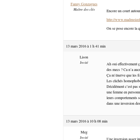
Fanny Gonzagues
Maître des clés
Encore un court autour
http://www.madmoizel
On se pose encore la q
13 mars 2016 à 1 h 41 min
Lison
Invité
Ah oui effectivement ç
des mecs ? Ca n’a auc
Ça m’énerve que les fi
Les clichés homophobe
Décidément c’est pas si
une femme en personnag
leurs comportements se
dans une inversion des
13 mars 2016 à 10 h 08 min
Meg
Invité
Une inversion assez int