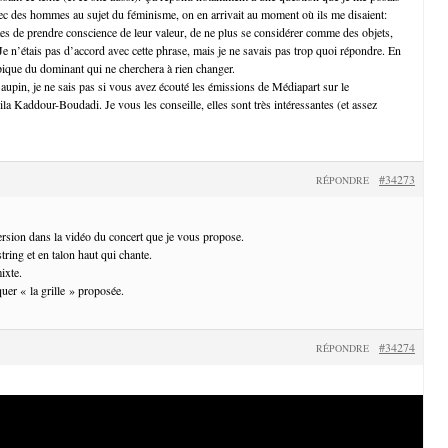
ec des hommes au sujet du féminisme, on en arrivait au moment où ils me disaient:
s de prendre conscience de leur valeur, de ne plus se considérer comme des objets,
 Je n’étais pas d’accord avec cette phrase, mais je ne savais pas trop quoi répondre. En
ypique du dominant qui ne cherchera à rien changer.
Baupin, je ne sais pas si vous avez écouté les émissions de Médiapart sur le
ila Kaddour-Boudadi. Je vous les conseille, elles sont très intéressantes (et assez
#34273
RÉPONDRE
version dans la vidéo du concert que je vous propose.
string et en talon haut qui chante.
ixte.
quer « la grille » proposée.
#34274
RÉPONDRE