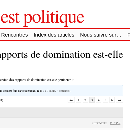
est politique
Rencontres
Index des articles
Nous suivre sur…
apports de domination est-elle
ersion des rapports de domination est-elle pertinente ?
la dernière fois par
ioqgexlbkp
, le
Il y a 7 mois, 4 semaines
.
al)
←
1
2
3
4
5
6
→
#33352
RÉPONDRE