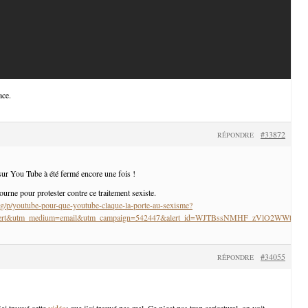
ace.
#33872
RÉPONDRE
ur You Tube à été fermé encore une fois !
tourne pour protester contre ce traitement sexiste.
g/p/youtube-pour-que-youtube-claque-la-porte-au-sexisme?
_alert&utm_medium=email&utm_campaign=542447&alert_id=WJTBssNMHF_zVlO2WWtM
#34055
RÉPONDRE
j’ai trouvé cette
vidéo
: que j’ai trouvé pas mal. Ce n’est pas trop caricatural, on voit