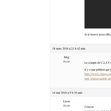
Je le trouve assez effic
18 mars 2016 à 21 h 42 min
Meg
Invité
Le compte de C.L.I.T s
Il y a une pétition qui 
https://www.change.or
utm_source=action
14 mai 2016 à 9 h 36 min
Lison
Invité
Coucou
je relance ce sujet car 