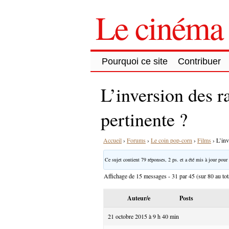
Le cinéma 
Pourquoi ce site
Contribuer
L’inversion des r
pertinente ?
Accueil
›
Forums
›
Le coin pop-corn
›
Films
›
L’inv
Ce sujet contient 79 réponses, 2 ps. et a été mis à jour pour 
Affichage de 15 messages - 31 par 45 (sur 80 au tot
Auteur/e
Posts
21 octobre 2015 à 9 h 40 min