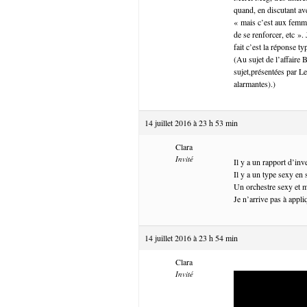
quand, en discutant av
« mais c’est aux femme
de se renforcer, etc ».
fait c’est la réponse t
(Au sujet de l’affaire 
sujet,présentées par Le
alarmantes).)
14 juillet 2016 à 23 h 53 min
Clara
Invité
Il y a un rapport d’in
Il y a un type sexy en 
Un orchestre sexy et m
Je n’arrive pas à appli
14 juillet 2016 à 23 h 54 min
Clara
Invité