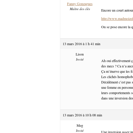
Fanny Gonzagues
Maître des clés
Encore un court autour
http://www.madmoizel
On se pose encore la q
13 mars 2016 à 1 h 41 min
Lison
Invité
Ah oui effectivement ç
des mecs ? Ca n’a auc
Ça m’énerve que les fi
Les clichés homophobe
Décidément c’est pas si
une femme en personnag
leurs comportements se
dans une inversion des
13 mars 2016 à 10 h 08 min
Meg
Invité
Une inversion assez int