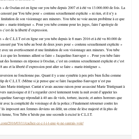
in » de Oselan est en ligne sur you tube depuis 2007 et à été vu 13.000.000 de fois. La
censuré par You tube pour « contenu sexuellement explicite » ni rien, et il n’y a
 limitation de son visionnage aux mineurs. You tube ne voie aucun problème à ce que
aire « marie-trintigner ». Pour you tube comme pour les juges, faire l’apologie de
 c’est de la liberté d’expression.
in » de C.L.I.T est en ligne sur you tube depuis le 8 mars 2016 et à été vu 80.000 de
 censuré par You tube au bout de deux jours pour « contenu sexuellement explicite »
gne avec un avertissement et une limitation de son visionnage aux mineurs. You tube
à ce que les hommes aillent se faire « Jacqueline-Sauvager « . Pour you tube faire
inat des hommes en réponse à Orselan, c’est un contenu sexuellement explicite et c’est
8 ans et la liberté d’expression peut aller se faire « marie-trintigner ».
’inversion ne fonctionne pas. Quant il y a une symétrie à peu près bien fichu comme
e clip de C.L.I.T. (Même si je pense que se faire Jacqueline-Sauvager n’est pas
ire Marie-trintigner. Cantat n’avais aucune raison pour assassiné Marie Trintignant à
vers narcissique et il l’a regarder crevé lentement toute la nuit avent d’appeler les
queline Sauvage répondait à 40 ans de viols, torture, inceste, et autres horreurs que
ubir avec la complicité du voisinage et de la police.) Finalement retourner contre les
ils imposent aux femmes deviens un délit, un crime de lèse majesté et là plus de
ui tienne, You Tube n’hésite pas une seconde à excisé le C.L.I.T.
.com/2016/03/11/cachez-ce-c-l-i-t-que-je-ne-saurais-voir/