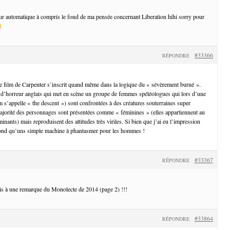
teur automatique à compris le fond de ma pensée concernant Liberation hihi sorry pour
#33366
RÉPONDRE
e film de Carpenter s’inscrit quand même dans la logique du « sévèrement burné ».
 d’horreur anglais qui met en scène un groupe de femmes spéléologues qui lors d’une
lm s’appelle « the descent ») sont confrontées à des créatures souterraines super
ajorité des personnages sont présentées comme « féminines » (elles appartiennent au
nants) mais reproduisent des attitudes très viriles. Si bien que j’ai eu l’impression
 fond qu’uns simple machine à phantasmer pour les hommes !
#33367
RÉPONDRE
ais à une remarque du Monolecte de 2014 (page 2) !!!
#33864
RÉPONDRE