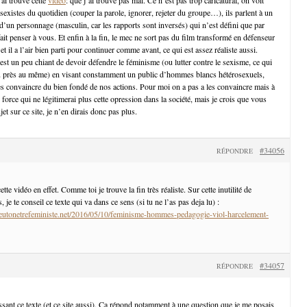
 sexistes du quotidien (couper la parole, ignorer, rejeter du groupe…), ils parlent à un
d’un personnage (masculin, car les rapports sont inversés) qui n’est défini que par
it penser à vous. Et enfin à la fin, le mec ne sort pas du film transformé en défenseur
t il a l’air bien parti pour continuer comme avant, ce qui est assez réaliste aussi.
est un peu chiant de devoir défendre le féminisme (ou lutter contre le sexisme, ce qui
u près au même) en visant constamment un public d’hommes blancs hétérosexuels,
es convaincre du bien fondé de nos actions. Pour moi on a pas a les convaincre mais à
 force qui ne légitimerai plus cette opression dans la société, mais je crois que vous
et sur ce site, je n’en dirais donc pas plus.
#34056
RÉPONDRE
te vidéo en effet. Comme toi je trouve la fin très réaliste. Sur cette inutilité de
je te conseil ce texte qui va dans ce sens (si tu ne l’as pas deja lu) :
utonetrefeministe.net/2016/05/10/feminisme-hommes-pedagogie-viol-harcelement-
#34057
RÉPONDRE
ssant ce texte (et ce site aussi). Ça répond notamment à une question que je me posais