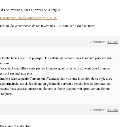
 d’une inversion, dans l’univers de la drague :
le.com/mecs-meufs-court-metrage-518035
uestion de la pertinence de ces inversions… surtout la fin est bien naze!
#33865
RÉPONDRE
a tombe bien à plat… et pourquoi les videurs de la boite dans le monde parallèle sont
un sens.
lles soient maquillées mais pas les hommes quand c’est eux qui sont censé draguer.
s sont pas mal non plus.
mple à faire ce genre d’inversion. J’aimerai bien voir une inversion de ce style avec
e principale, aussi. Je sais qu’en général ils servent à sensibiliser les hommes sur
xistes mais ça serait intéressant de voir la liberté que pourrait éprouver une femme
 rapports.
#33866
RÉPONDRE
éressante et instructive.