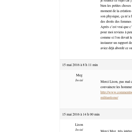
bien les petites choses
moment de la création 
son physique, ça m’a fa
des droits des femmes e
Après c’est vrai que c’
pour moi reviens à pe
comme si l’on devait l
instaurer un rapport de
aviez déjà abordé ce suj
15 mai 2016 à 8 h 11 min
Meg
Invité
Merci Lison, pas mal cet
convaincre les hommes, 
http://www.commentpe
militantisme/
15 mai 2016 à 14 h 00 min
Lison
Invité
Merci Meg, très intére