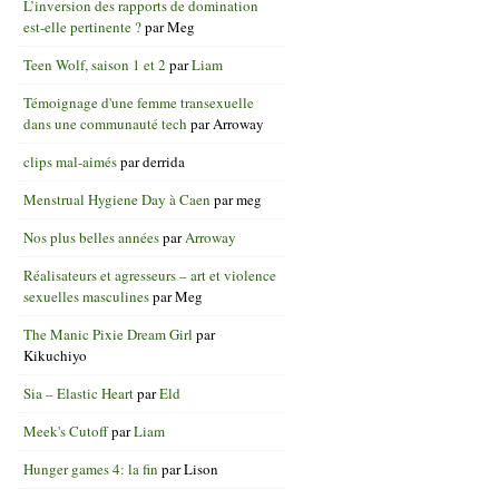
L’inversion des rapports de domination
est-elle pertinente ?
par
Meg
Teen Wolf, saison 1 et 2
par
Liam
Témoignage d'une femme transexuelle
dans une communauté tech
par
Arroway
clips mal-aimés
par
derrida
Menstrual Hygiene Day à Caen
par
meg
Nos plus belles années
par
Arroway
Réalisateurs et agresseurs – art et violence
sexuelles masculines
par
Meg
The Manic Pixie Dream Girl
par
Kikuchiyo
Sia – Elastic Heart
par
Eld
Meek's Cutoff
par
Liam
Hunger games 4: la fin
par
Lison