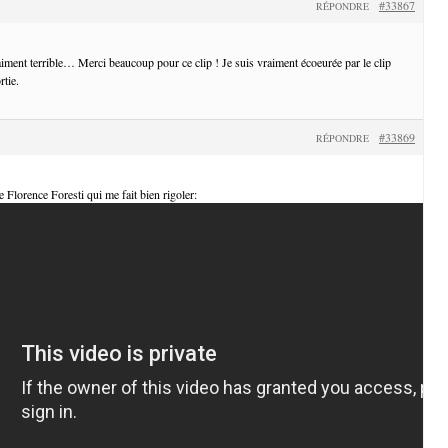
#33867
RÉPONDRE
iment terrible… Merci beaucoup pour ce clip ! Je suis vraiment écoeurée par le clip
rtie.
#33869
RÉPONDRE
de Florence Foresti qui me fait bien rigoler: