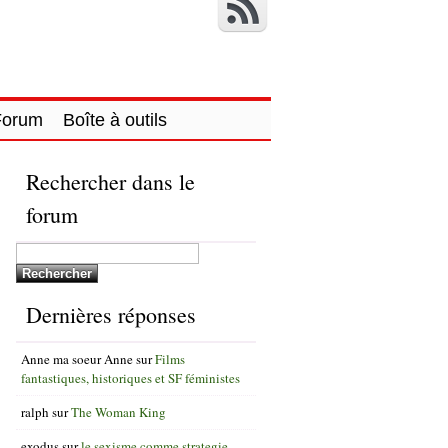
Forum
Boîte à outils
Rechercher dans le
forum
Dernières réponses
Anne ma soeur Anne
sur
Films
fantastiques, historiques et SF féministes
ralph
sur
The Woman King
exodus
sur
le sexisme comme strategie