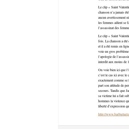
Le clip « Saint Valent
chanson n’a jamais été 
aucun avertissement ni
les femmes aillent se f
l’assassinat des femmes
Le clip « Saint Valent
fois. La chanson a été
et il a été remis en li
voie un gros problème 
l’apologie de l’assass
interdit aux moins de 1
On voie bien ici que l
c’est le cas ici avec l
exactement comme se fa
part son attitude de per
secours. Tandis que Jac
sa victime lui a fait s
hommes la violence qu’
liberté d’expression q
http://www.barbieturix