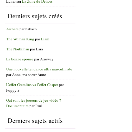
Lunar
sur
La Zone du Dehors
Derniers sujets créés
Archère
par
babach
The Woman King
par
Liam
The Northman
par
Lara
La bonne épouse
par
Arroway
Une nouvelle tendance ultra masculiniste
par
Anne, ma soeur Anne
L’effet Gremlins vs l’effet Casper
par
Poppy S.
Qui sont les joueurs de jeu vidéo ? –
Documentaire
par
Paul
Derniers sujets actifs