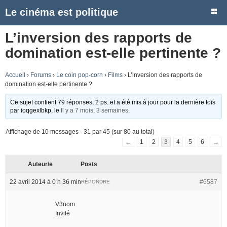
Le cinéma est politique
L’inversion des rapports de
domination est-elle pertinente ?
Accueil
›
Forums
›
Le coin pop-corn
›
Films
›
L’inversion des rapports de
domination est-elle pertinente ?
Ce sujet contient 79 réponses, 2 ps. et a été mis à jour pour la dernière fois
par
ioqgexlbkp
, le
Il y a 7 mois, 3 semaines
.
Affichage de 10 messages - 31 par 45 (sur 80 au total)
←
1
2
3
4
5
6
→
Auteur/e
Posts
22 avril 2014 à 0 h 36 min
#6587
RÉPONDRE
V3nom
Invité