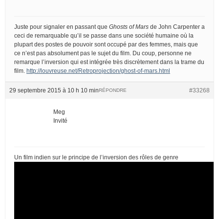
Juste pour signaler en passant que
Ghosts of Mars
de John Carpenter a
ceci de remarquable qu’il se passe dans une société humaine où la
plupart des postes de pouvoir sont occupé par des femmes, mais que
ce n’est pas absolument pas le sujet du film. Du coup, personne ne
remarque l’inversion qui est intégrée très discrètement dans la trame du
film.
http://louvreuse.net/Retroprojection/ghost-of-mars.html
29 septembre 2015 à 10 h 10 min
#33268
RÉPONDRE
Meg
Invité
Un film indien sur le principe de l’inversion des rôles de genre