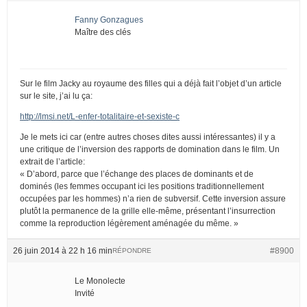
Fanny Gonzagues
Maître des clés
Sur le film Jacky au royaume des filles qui a déjà fait l’objet d’un article
sur le site, j’ai lu ça:
http://lmsi.net/L-enfer-totalitaire-et-sexiste-c
Je le mets ici car (entre autres choses dites aussi intéressantes) il y a
une critique de l’inversion des rapports de domination dans le film. Un
extrait de l’article:
« D’abord, parce que l’échange des places de dominants et de
dominés (les femmes occupant ici les positions traditionnellement
occupées par les hommes) n’a rien de subversif. Cette inversion assure
plutôt la permanence de la grille elle-même, présentant l’insurrection
comme la reproduction légèrement aménagée du même. »
26 juin 2014 à 22 h 16 min
#8900
RÉPONDRE
Le Monolecte
Invité