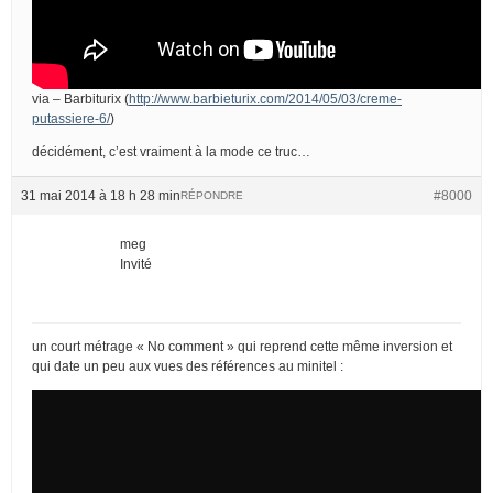
via – Barbiturix (
http://www.barbieturix.com/2014/05/03/creme-
putassiere-6/
)
décidément, c’est vraiment à la mode ce truc…
31 mai 2014 à 18 h 28 min
#8000
RÉPONDRE
meg
Invité
un court métrage « No comment » qui reprend cette même inversion et
qui date un peu aux vues des références au minitel :