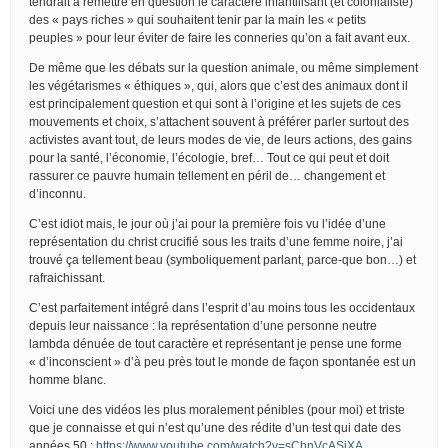
tendrait à remettre en question le caractère infantilisant (et colonialiste)
des « pays riches » qui souhaitent tenir par la main les « petits
peuples » pour leur éviter de faire les conneries qu’on a fait avant eux.
De même que les débats sur la question animale, ou même simplement
les végétarismes « éthiques », qui, alors que c’est des animaux dont il
est principalement question et qui sont à l’origine et les sujets de ces
mouvements et choix, s’attachent souvent à préférer parler surtout des
activistes avant tout, de leurs modes de vie, de leurs actions, des gains
pour la santé, l’économie, l’écologie, bref… Tout ce qui peut et doit
rassurer ce pauvre humain tellement en péril de… changement et
d’inconnu.
C’est idiot mais, le jour où j’ai pour la première fois vu l’idée d’une
représentation du christ crucifié sous les traits d’une femme noire, j’ai
trouvé ça tellement beau (symboliquement parlant, parce-que bon…) et
rafraichissant.
C’est parfaitement intégré dans l’esprit d’au moins tous les occidentaux
depuis leur naissance : la représentation d’une personne neutre
lambda dénuée de tout caractère et représentant je pense une forme
« d’inconscient » d’à peu près tout le monde de façon spontanée est un
homme blanc.
Voici une des vidéos les plus moralement pénibles (pour moi) et triste
que je connaisse et qui n’est qu’une des rédite d’un test qui date des
années 50 :
https://www.youtube.com/watch?v=sChnVcASjXA