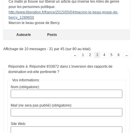
Ce matin je trouve sur libéral un article qui inverse les rôles de genre
pour les personnes politique.
http://www.liberation.fr/france/2015/05/04/macron-le-beau-gosse-de-
bercy_1289650
Marcon le beau gosse de Bercy
Auteur/e
Posts
Affichage de 10 messages - 31 par 45 (sur 80 au total)
←
1
2
3
4
5
6
→
Répondre à: Répondre #33872 dans L’inversion des rapports de
domination est-elle pertinente ?
Vos informations:
Nom (obligatoire):
Mail (ne sera pas publié) (obligatoire):
Site Web: