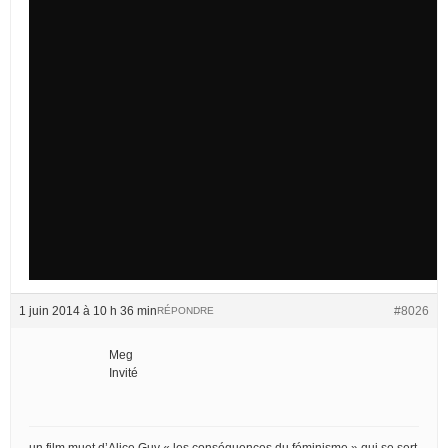
1 juin 2014 à 10 h 36 min
#8026
RÉPONDRE
Meg
Invité
un film muet d’Alice Guy « les conséquences du féminisme » qui se sert