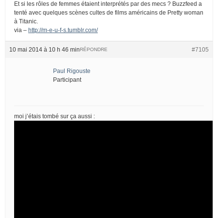
Et si les rôles de femmes étaient interprétés par des mecs ? Buzzfeed a
tenté avec quelques scènes cultes de films américains de Pretty woman
à Titanic.
via –
http://m-e-u-f-s.tumblr.com/
10 mai 2014 à 10 h 46 min
#7105
RÉPONDRE
Paul Rigouste
Participant
moi j’étais tombé sur ça aussi :