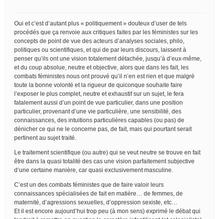
Oui et c’est d’autant plus « politiquement » douteux d’user de tels
procédés que ça renvoie aux critiques faites par les féministes sur les
concepts de point de vue des acteurs d’analyses sociales, philo,
politiques ou scientifiques, et qui de par leurs discours, laissent à
penser qu’ils ont une vision totalement détachée, jusqu’à d’eux-même,
et du coup absolue, neutre et objective, alors que dans les fait, les
combats féministes nous ont prouvé qu’il n’en est rien et que malgré
toute la bonne volonté et la rigueur de quiconque souhaite faire
l’exposer le plus complet, neutre et exhaustif sur un sujet, le fera
fatalement aussi d’un point de vue particulier, dans une position
particulier, provenant d’une vie particulière, une sensibilité, des
connaissances, des intuitions particulières capables (ou pas) de
dénicher ce qui ne le concerne pas, de fait, mais qui pourtant serait
pertinent au sujet traité.
Le traitement scientifique (ou autre) qui se veut neutre se trouve en fait
être dans la quasi totalité des cas une vision parfaitement subjective
d’une certaine manière, car quasi exclusivement masculine.
C’est un des combats féministes que de faire valoir leurs
connaissances spécialisées de fait en matière… de femmes, de
maternité, d’agressions sexuelles, d’oppression sexiste, etc…
Et il est encore aujourd’hui trop peu (à mon sens) exprimé le débat qui