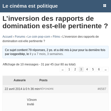
Le cinéma est politique
L’inversion des rapports de
domination est-elle pertinente ?
Accueil
›
Forums
›
Le coin pop-corn
›
Films
›
L’inversion des rapports de
domination est-elle pertinente ?
Ce sujet contient 79 réponses, 2 ps. et a été mis à jour pour la dernière fois
par
ioqgexlbkp
, le
Il y a 7 mois, 3 semaines
.
Affichage de 10 messages - 31 par 45 (sur 80 au total)
←
1
2
3
4
5
6
→
Auteur/e
Posts
22 avril 2014 à 0 h 36 min
#6587
RÉPONDRE
V3nom
Invité