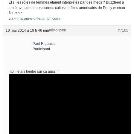
Et si les rôles de femmes étaient interprétés par des mecs ? Buzzfeed a
tenté avec quelques scènes cultes de films américains de Pretty woman
à Titanic.
via –
http://m-e-u-f-s.tumblr.com/
10 mai 2014 à 10 h 46 min
#7105
RÉPONDRE
Paul Rigouste
Participant
moi j’étais tombé sur ça aussi :