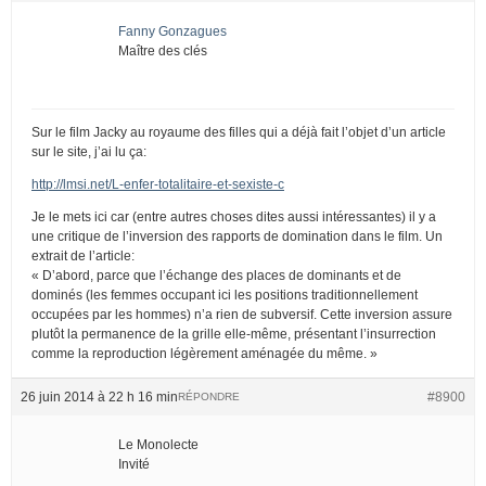
Fanny Gonzagues
Maître des clés
Sur le film Jacky au royaume des filles qui a déjà fait l’objet d’un article
sur le site, j’ai lu ça:
http://lmsi.net/L-enfer-totalitaire-et-sexiste-c
Je le mets ici car (entre autres choses dites aussi intéressantes) il y a
une critique de l’inversion des rapports de domination dans le film. Un
extrait de l’article:
« D’abord, parce que l’échange des places de dominants et de
dominés (les femmes occupant ici les positions traditionnellement
occupées par les hommes) n’a rien de subversif. Cette inversion assure
plutôt la permanence de la grille elle-même, présentant l’insurrection
comme la reproduction légèrement aménagée du même. »
26 juin 2014 à 22 h 16 min
#8900
RÉPONDRE
Le Monolecte
Invité