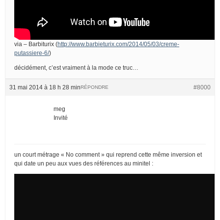
via – Barbiturix (
http://www.barbieturix.com/2014/05/03/creme-
putassiere-6/
)
décidément, c’est vraiment à la mode ce truc…
31 mai 2014 à 18 h 28 min
#8000
RÉPONDRE
meg
Invité
un court métrage « No comment » qui reprend cette même inversion et
qui date un peu aux vues des références au minitel :