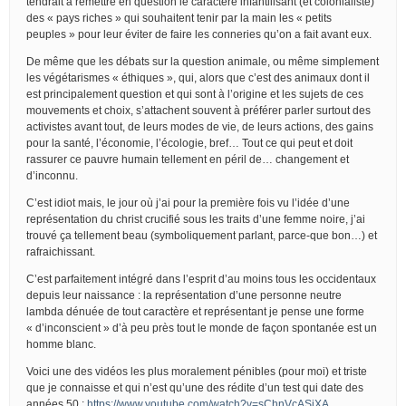
tendrait à remettre en question le caractère infantilisant (et colonialiste)
des « pays riches » qui souhaitent tenir par la main les « petits
peuples » pour leur éviter de faire les conneries qu’on a fait avant eux.
De même que les débats sur la question animale, ou même simplement
les végétarismes « éthiques », qui, alors que c’est des animaux dont il
est principalement question et qui sont à l’origine et les sujets de ces
mouvements et choix, s’attachent souvent à préférer parler surtout des
activistes avant tout, de leurs modes de vie, de leurs actions, des gains
pour la santé, l’économie, l’écologie, bref… Tout ce qui peut et doit
rassurer ce pauvre humain tellement en péril de… changement et
d’inconnu.
C’est idiot mais, le jour où j’ai pour la première fois vu l’idée d’une
représentation du christ crucifié sous les traits d’une femme noire, j’ai
trouvé ça tellement beau (symboliquement parlant, parce-que bon…) et
rafraichissant.
C’est parfaitement intégré dans l’esprit d’au moins tous les occidentaux
depuis leur naissance : la représentation d’une personne neutre
lambda dénuée de tout caractère et représentant je pense une forme
« d’inconscient » d’à peu près tout le monde de façon spontanée est un
homme blanc.
Voici une des vidéos les plus moralement pénibles (pour moi) et triste
que je connaisse et qui n’est qu’une des rédite d’un test qui date des
années 50 :
https://www.youtube.com/watch?v=sChnVcASjXA