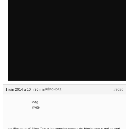
1 juin 2014 à 10 h 36 min
#8026
RÉPONDRE
Meg
Invité
un film muet d’Alice Guy « les conséquences du féminisme » qui se sert