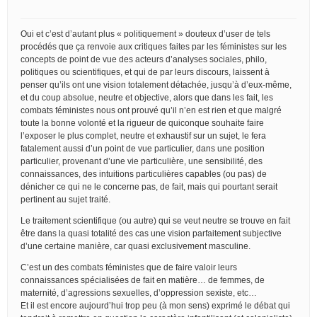
Oui et c’est d’autant plus « politiquement » douteux d’user de tels
procédés que ça renvoie aux critiques faites par les féministes sur les
concepts de point de vue des acteurs d’analyses sociales, philo,
politiques ou scientifiques, et qui de par leurs discours, laissent à
penser qu’ils ont une vision totalement détachée, jusqu’à d’eux-même,
et du coup absolue, neutre et objective, alors que dans les fait, les
combats féministes nous ont prouvé qu’il n’en est rien et que malgré
toute la bonne volonté et la rigueur de quiconque souhaite faire
l’exposer le plus complet, neutre et exhaustif sur un sujet, le fera
fatalement aussi d’un point de vue particulier, dans une position
particulier, provenant d’une vie particulière, une sensibilité, des
connaissances, des intuitions particulières capables (ou pas) de
dénicher ce qui ne le concerne pas, de fait, mais qui pourtant serait
pertinent au sujet traité.
Le traitement scientifique (ou autre) qui se veut neutre se trouve en fait
être dans la quasi totalité des cas une vision parfaitement subjective
d’une certaine manière, car quasi exclusivement masculine.
C’est un des combats féministes que de faire valoir leurs
connaissances spécialisées de fait en matière… de femmes, de
maternité, d’agressions sexuelles, d’oppression sexiste, etc…
Et il est encore aujourd’hui trop peu (à mon sens) exprimé le débat qui