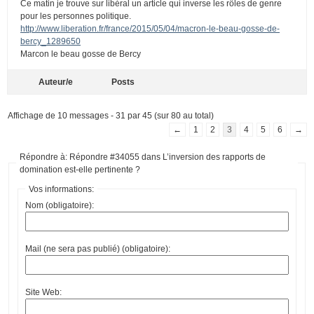
Ce matin je trouve sur libéral un article qui inverse les rôles de genre
pour les personnes politique.
http://www.liberation.fr/france/2015/05/04/macron-le-beau-gosse-de-
bercy_1289650
Marcon le beau gosse de Bercy
Auteur/e
Posts
Affichage de 10 messages - 31 par 45 (sur 80 au total)
←
1
2
3
4
5
6
→
Répondre à: Répondre #34055 dans L’inversion des rapports de
domination est-elle pertinente ?
Vos informations:
Nom (obligatoire):
Mail (ne sera pas publié) (obligatoire):
Site Web: