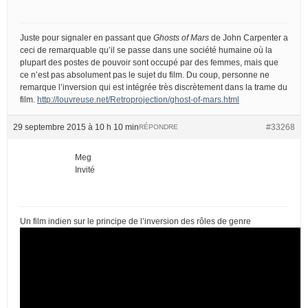
Juste pour signaler en passant que
Ghosts of Mars
de John Carpenter a
ceci de remarquable qu’il se passe dans une société humaine où la
plupart des postes de pouvoir sont occupé par des femmes, mais que
ce n’est pas absolument pas le sujet du film. Du coup, personne ne
remarque l’inversion qui est intégrée très discrètement dans la trame du
film.
http://louvreuse.net/Retroprojection/ghost-of-mars.html
29 septembre 2015 à 10 h 10 min
#33268
RÉPONDRE
Meg
Invité
Un film indien sur le principe de l’inversion des rôles de genre