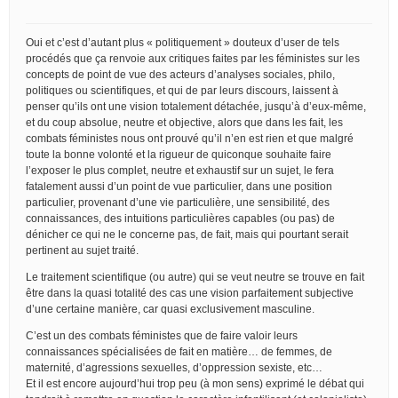
Oui et c’est d’autant plus « politiquement » douteux d’user de tels
procédés que ça renvoie aux critiques faites par les féministes sur les
concepts de point de vue des acteurs d’analyses sociales, philo,
politiques ou scientifiques, et qui de par leurs discours, laissent à
penser qu’ils ont une vision totalement détachée, jusqu’à d’eux-même,
et du coup absolue, neutre et objective, alors que dans les fait, les
combats féministes nous ont prouvé qu’il n’en est rien et que malgré
toute la bonne volonté et la rigueur de quiconque souhaite faire
l’exposer le plus complet, neutre et exhaustif sur un sujet, le fera
fatalement aussi d’un point de vue particulier, dans une position
particulier, provenant d’une vie particulière, une sensibilité, des
connaissances, des intuitions particulières capables (ou pas) de
dénicher ce qui ne le concerne pas, de fait, mais qui pourtant serait
pertinent au sujet traité.
Le traitement scientifique (ou autre) qui se veut neutre se trouve en fait
être dans la quasi totalité des cas une vision parfaitement subjective
d’une certaine manière, car quasi exclusivement masculine.
C’est un des combats féministes que de faire valoir leurs
connaissances spécialisées de fait en matière… de femmes, de
maternité, d’agressions sexuelles, d’oppression sexiste, etc…
Et il est encore aujourd’hui trop peu (à mon sens) exprimé le débat qui