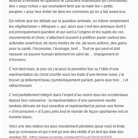
tendrait à remettre en question le caractère infantilisant (et colonialiste)
des « pays riches » qui souhaitent tenir par la main les « petits
peuples » pour leur éviter de faire les conneries qu’on a fait avant eux.
De même que les débats sur la question animale, ou même simplement
les végétarismes « éthiques », qui, alors que c’est des animaux dont il
est principalement question et qui sont à l’origine et les sujets de ces
mouvements et choix, s’attachent souvent à préférer parler surtout des
activistes avant tout, de leurs modes de vie, de leurs actions, des gains
pour la santé, l’économie, l’écologie, bref… Tout ce qui peut et doit
rassurer ce pauvre humain tellement en péril de… changement et
d’inconnu.
C’est idiot mais, le jour où j’ai pour la première fois vu l’idée d’une
représentation du christ crucifié sous les traits d’une femme noire, j’ai
trouvé ça tellement beau (symboliquement parlant, parce-que bon…) et
rafraichissant.
C’est parfaitement intégré dans l’esprit d’au moins tous les occidentaux
depuis leur naissance : la représentation d’une personne neutre
lambda dénuée de tout caractère et représentant je pense une forme
« d’inconscient » d’à peu près tout le monde de façon spontanée est un
homme blanc.
Voici une des vidéos les plus moralement pénibles (pour moi) et triste
que je connaisse et qui n’est qu’une des rédite d’un test qui date des
années 50 :
https://www.youtube.com/watch?v=sChnVcASjXA