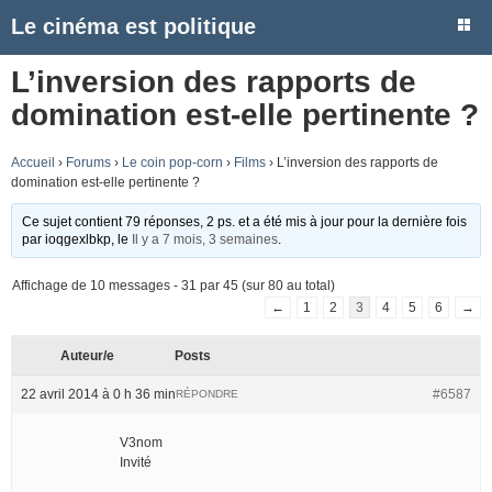
Le cinéma est politique
L’inversion des rapports de
domination est-elle pertinente ?
Accueil
›
Forums
›
Le coin pop-corn
›
Films
›
L’inversion des rapports de
domination est-elle pertinente ?
Ce sujet contient 79 réponses, 2 ps. et a été mis à jour pour la dernière fois
par
ioqgexlbkp
, le
Il y a 7 mois, 3 semaines
.
Affichage de 10 messages - 31 par 45 (sur 80 au total)
←
1
2
3
4
5
6
→
Auteur/e
Posts
22 avril 2014 à 0 h 36 min
#6587
RÉPONDRE
V3nom
Invité