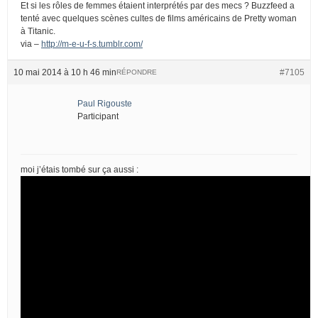
Et si les rôles de femmes étaient interprétés par des mecs ? Buzzfeed a
tenté avec quelques scènes cultes de films américains de Pretty woman
à Titanic.
via –
http://m-e-u-f-s.tumblr.com/
10 mai 2014 à 10 h 46 min
#7105
RÉPONDRE
Paul Rigouste
Participant
moi j’étais tombé sur ça aussi :