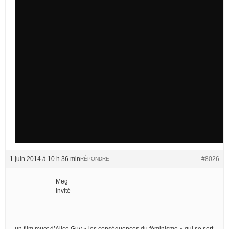
1 juin 2014 à 10 h 36 min
#8026
RÉPONDRE
Meg
Invité
un film muet d’Alice Guy « les conséquences du féminisme » qui se sert