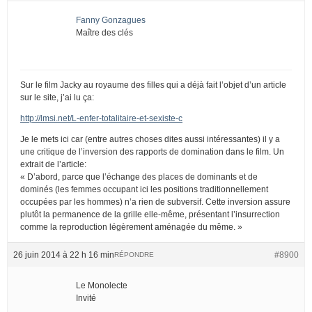
Fanny Gonzagues
Maître des clés
Sur le film Jacky au royaume des filles qui a déjà fait l’objet d’un article
sur le site, j’ai lu ça:
http://lmsi.net/L-enfer-totalitaire-et-sexiste-c
Je le mets ici car (entre autres choses dites aussi intéressantes) il y a
une critique de l’inversion des rapports de domination dans le film. Un
extrait de l’article:
« D’abord, parce que l’échange des places de dominants et de
dominés (les femmes occupant ici les positions traditionnellement
occupées par les hommes) n’a rien de subversif. Cette inversion assure
plutôt la permanence de la grille elle-même, présentant l’insurrection
comme la reproduction légèrement aménagée du même. »
26 juin 2014 à 22 h 16 min
#8900
RÉPONDRE
Le Monolecte
Invité