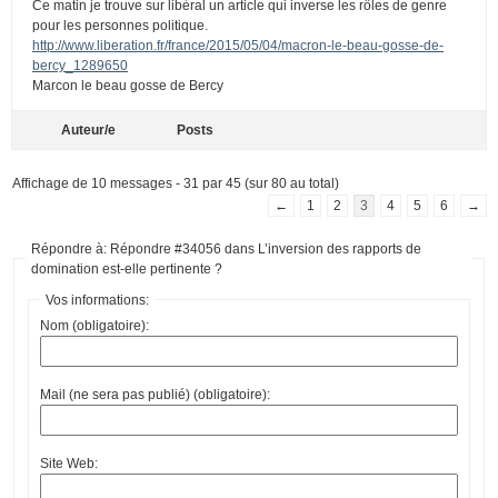
Ce matin je trouve sur libéral un article qui inverse les rôles de genre
pour les personnes politique.
http://www.liberation.fr/france/2015/05/04/macron-le-beau-gosse-de-
bercy_1289650
Marcon le beau gosse de Bercy
Auteur/e
Posts
Affichage de 10 messages - 31 par 45 (sur 80 au total)
←
1
2
3
4
5
6
→
Répondre à: Répondre #34056 dans L’inversion des rapports de
domination est-elle pertinente ?
Vos informations:
Nom (obligatoire):
Mail (ne sera pas publié) (obligatoire):
Site Web: