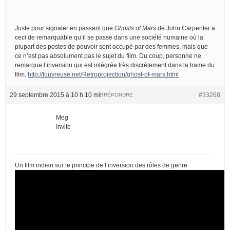
Juste pour signaler en passant que
Ghosts of Mars
de John Carpenter a
ceci de remarquable qu’il se passe dans une société humaine où la
plupart des postes de pouvoir sont occupé par des femmes, mais que
ce n’est pas absolument pas le sujet du film. Du coup, personne ne
remarque l’inversion qui est intégrée très discrètement dans la trame du
film.
http://louvreuse.net/Retroprojection/ghost-of-mars.html
29 septembre 2015 à 10 h 10 min
#33268
RÉPONDRE
Meg
Invité
Un film indien sur le principe de l’inversion des rôles de genre