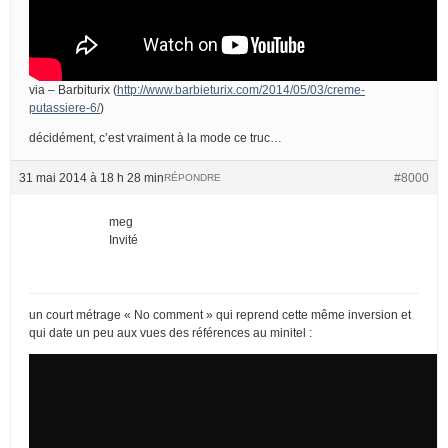
via – Barbiturix (
http://www.barbieturix.com/2014/05/03/creme-
putassiere-6/
)
décidément, c’est vraiment à la mode ce truc…
31 mai 2014 à 18 h 28 min
#8000
RÉPONDRE
meg
Invité
un court métrage « No comment » qui reprend cette même inversion et
qui date un peu aux vues des références au minitel :