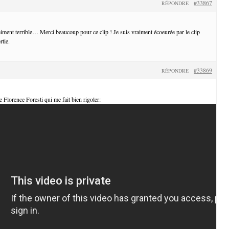
#33867
RÉPONDRE
iment terrible… Merci beaucoup pour ce clip ! Je suis vraiment écoeurée par le clip
rtie.
#33869
RÉPONDRE
de Florence Foresti qui me fait bien rigoler: