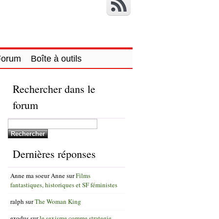
Forum
Boîte à outils
Rechercher dans le
forum
Dernières réponses
Anne ma soeur Anne
sur
Films
fantastiques, historiques et SF féministes
ralph
sur
The Woman King
exodus
sur
le sexisme comme strategie