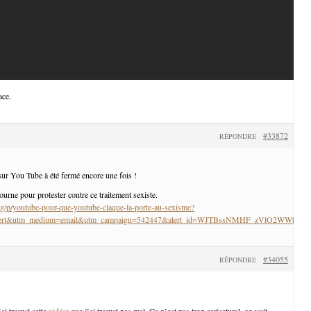
ace.
#33872
RÉPONDRE
ur You Tube à été fermé encore une fois !
tourne pour protester contre ce traitement sexiste.
g/p/youtube-pour-que-youtube-claque-la-porte-au-sexisme?
_alert&utm_medium=email&utm_campaign=542447&alert_id=WJTBssNMHF_zVlO2WWtM
#34055
RÉPONDRE
j’ai trouvé cette
vidéo
: que j’ai trouvé pas mal. Ce n’est pas trop caricatural, on voit