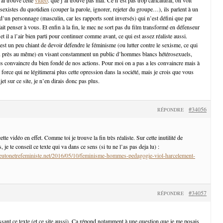
 sexistes du quotidien (couper la parole, ignorer, rejeter du groupe…), ils parlent à un
d’un personnage (masculin, car les rapports sont inversés) qui n’est défini que par
it penser à vous. Et enfin à la fin, le mec ne sort pas du film transformé en défenseur
t il a l’air bien parti pour continuer comme avant, ce qui est assez réaliste aussi.
est un peu chiant de devoir défendre le féminisme (ou lutter contre le sexisme, ce qui
u près au même) en visant constamment un public d’hommes blancs hétérosexuels,
es convaincre du bien fondé de nos actions. Pour moi on a pas a les convaincre mais à
 force qui ne légitimerai plus cette opression dans la société, mais je crois que vous
et sur ce site, je n’en dirais donc pas plus.
#34056
RÉPONDRE
te vidéo en effet. Comme toi je trouve la fin très réaliste. Sur cette inutilité de
je te conseil ce texte qui va dans ce sens (si tu ne l’as pas deja lu) :
utonetrefeministe.net/2016/05/10/feminisme-hommes-pedagogie-viol-harcelement-
#34057
RÉPONDRE
ssant ce texte (et ce site aussi). Ça répond notamment à une question que je me posais