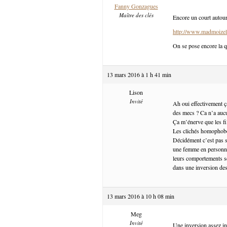
Fanny Gonzagues
Maître des clés
Encore un court autour
http://www.madmoizel
On se pose encore la q
13 mars 2016 à 1 h 41 min
Lison
Invité
Ah oui effectivement ç
des mecs ? Ca n’a auc
Ça m’énerve que les fi
Les clichés homophobe
Décidément c’est pas si
une femme en personnag
leurs comportements se
dans une inversion des
13 mars 2016 à 10 h 08 min
Meg
Invité
Une inversion assez int