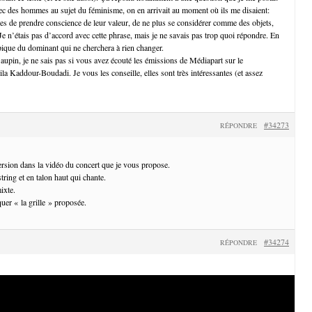
ec des hommes au sujet du féminisme, on en arrivait au moment où ils me disaient:
s de prendre conscience de leur valeur, de ne plus se considérer comme des objets,
 Je n’étais pas d’accord avec cette phrase, mais je ne savais pas trop quoi répondre. En
ypique du dominant qui ne cherchera à rien changer.
Baupin, je ne sais pas si vous avez écouté les émissions de Médiapart sur le
ila Kaddour-Boudadi. Je vous les conseille, elles sont très intéressantes (et assez
#34273
RÉPONDRE
version dans la vidéo du concert que je vous propose.
string et en talon haut qui chante.
ixte.
quer « la grille » proposée.
#34274
RÉPONDRE