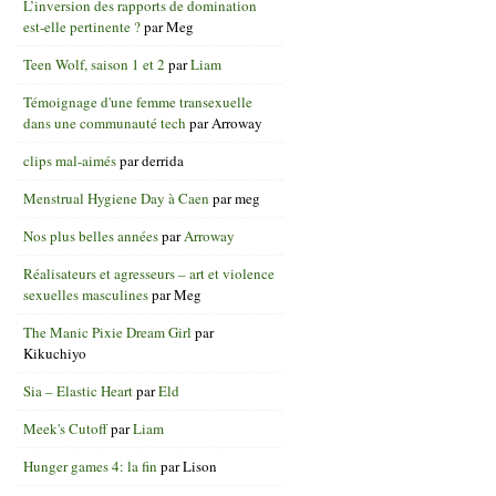
L’inversion des rapports de domination
est-elle pertinente ?
par
Meg
Teen Wolf, saison 1 et 2
par
Liam
Témoignage d'une femme transexuelle
dans une communauté tech
par
Arroway
clips mal-aimés
par
derrida
Menstrual Hygiene Day à Caen
par
meg
Nos plus belles années
par
Arroway
Réalisateurs et agresseurs – art et violence
sexuelles masculines
par
Meg
The Manic Pixie Dream Girl
par
Kikuchiyo
Sia – Elastic Heart
par
Eld
Meek's Cutoff
par
Liam
Hunger games 4: la fin
par
Lison