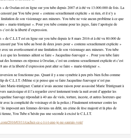
in » de Oselan est en ligne sur you tube depuis 2007 et à été vu 13.000.000 de fois. La
censuré par You tube pour « contenu sexuellement explicite » ni rien, et il n’y a
 limitation de son visionnage aux mineurs. You tube ne voie aucun problème à ce que
aire « marie-trintigner ». Pour you tube comme pour les juges, faire l’apologie de
 c’est de la liberté d’expression.
in » de C.L.I.T est en ligne sur you tube depuis le 8 mars 2016 et à été vu 80.000 de
 censuré par You tube au bout de deux jours pour « contenu sexuellement explicite »
gne avec un avertissement et une limitation de son visionnage aux mineurs. You tube
à ce que les hommes aillent se faire « Jacqueline-Sauvager « . Pour you tube faire
inat des hommes en réponse à Orselan, c’est un contenu sexuellement explicite et c’est
8 ans et la liberté d’expression peut aller se faire « marie-trintigner ».
’inversion ne fonctionne pas. Quant il y a une symétrie à peu près bien fichu comme
e clip de C.L.I.T. (Même si je pense que se faire Jacqueline-Sauvager n’est pas
ire Marie-trintigner. Cantat n’avais aucune raison pour assassiné Marie Trintignant à
vers narcissique et il l’a regarder crevé lentement toute la nuit avent d’appeler les
queline Sauvage répondait à 40 ans de viols, torture, inceste, et autres horreurs que
ubir avec la complicité du voisinage et de la police.) Finalement retourner contre les
ils imposent aux femmes deviens un délit, un crime de lèse majesté et là plus de
ui tienne, You Tube n’hésite pas une seconde à excisé le C.L.I.T.
.com/2016/03/11/cachez-ce-c-l-i-t-que-je-ne-saurais-voir/