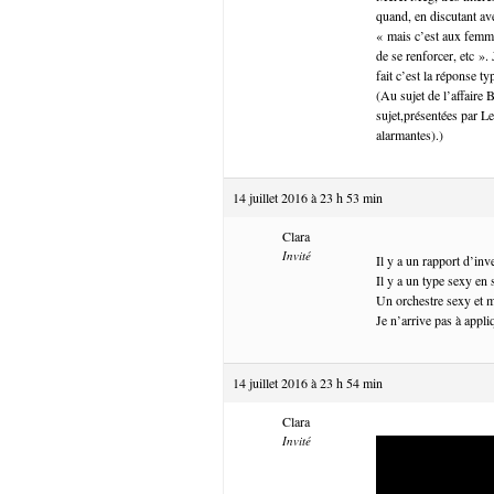
quand, en discutant av
« mais c’est aux femme
de se renforcer, etc ».
fait c’est la réponse t
(Au sujet de l’affaire 
sujet,présentées par Le
alarmantes).)
14 juillet 2016 à 23 h 53 min
Clara
Invité
Il y a un rapport d’in
Il y a un type sexy en 
Un orchestre sexy et m
Je n’arrive pas à appli
14 juillet 2016 à 23 h 54 min
Clara
Invité