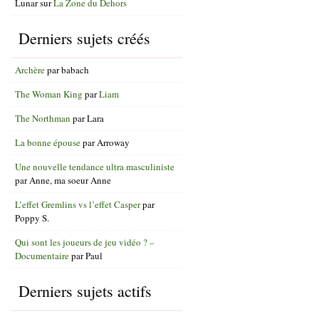
Lunar
sur
La Zone du Dehors
Derniers sujets créés
Archère
par
babach
The Woman King
par
Liam
The Northman
par
Lara
La bonne épouse
par
Arroway
Une nouvelle tendance ultra masculiniste
par
Anne, ma soeur Anne
L’effet Gremlins vs l’effet Casper
par
Poppy S.
Qui sont les joueurs de jeu vidéo ? –
Documentaire
par
Paul
Derniers sujets actifs