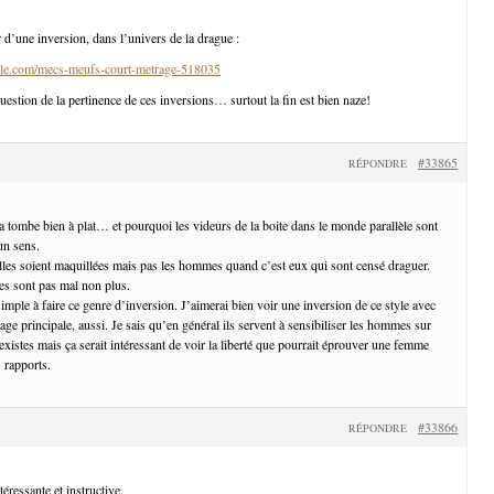
 d’une inversion, dans l’univers de la drague :
le.com/mecs-meufs-court-metrage-518035
uestion de la pertinence de ces inversions… surtout la fin est bien naze!
#33865
RÉPONDRE
a tombe bien à plat… et pourquoi les videurs de la boite dans le monde parallèle sont
un sens.
lles soient maquillées mais pas les hommes quand c’est eux qui sont censé draguer.
s sont pas mal non plus.
mple à faire ce genre d’inversion. J’aimerai bien voir une inversion de ce style avec
e principale, aussi. Je sais qu’en général ils servent à sensibiliser les hommes sur
xistes mais ça serait intéressant de voir la liberté que pourrait éprouver une femme
 rapports.
#33866
RÉPONDRE
éressante et instructive.