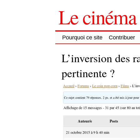
Le cinéma 
Pourquoi ce site
Contribuer
L’inversion des r
pertinente ?
Accueil
›
Forums
›
Le coin pop-corn
›
Films
›
L’inv
Ce sujet contient 79 réponses, 2 ps. et a été mis à jour pour 
Affichage de 15 messages - 31 par 45 (sur 80 au tot
Auteur/e
Posts
21 octobre 2015 à 9 h 40 min