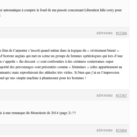
teur automatique à compris le fond de ma pensée concernant Liberation hihi sorry pour
#33366
RÉPONDRE
e film de Carpenter s’inscrit quand même dans la logique du « sévèrement burné ».
 d’horreur anglais qui met en scène un groupe de femmes spéléologues qui lors d’une
lm s’appelle « the descent ») sont confrontées à des créatures souterraines super
ajorité des personnages sont présentées comme « féminines » (elles appartiennent au
nants) mais reproduisent des attitudes très viriles. Si bien que j’ai eu l’impression
 fond qu’uns simple machine à phantasmer pour les hommes !
#33367
RÉPONDRE
ais à une remarque du Monolecte de 2014 (page 2) !!!
#33864
RÉPONDRE