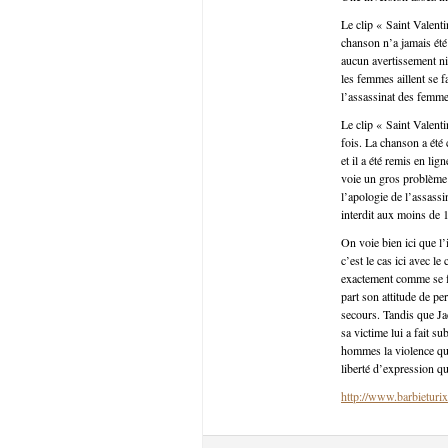
Le clip « Saint Valent
chanson n’a jamais été 
aucun avertissement ni
les femmes aillent se f
l’assassinat des femmes
Le clip « Saint Valent
fois. La chanson a été
et il a été remis en li
voie un gros problème 
l’apologie de l’assass
interdit aux moins de 1
On voie bien ici que l
c’est le cas ici avec l
exactement comme se fa
part son attitude de per
secours. Tandis que Jac
sa victime lui a fait s
hommes la violence qu’
liberté d’expression q
http://www.barbieturix