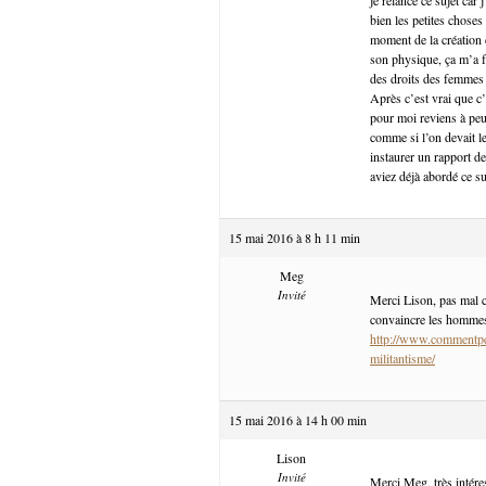
bien les petites choses
moment de la création 
son physique, ça m’a fa
des droits des femmes e
Après c’est vrai que c’
pour moi reviens à pe
comme si l’on devait l
instaurer un rapport de
aviez déjà abordé ce suj
15 mai 2016 à 8 h 11 min
Meg
Invité
Merci Lison, pas mal cet
convaincre les hommes, 
http://www.commentpe
militantisme/
15 mai 2016 à 14 h 00 min
Lison
Invité
Merci Meg, très intére