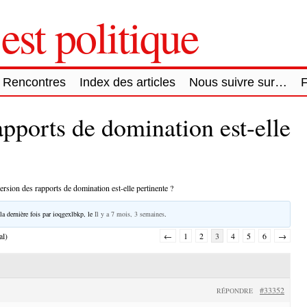
est politique
Rencontres
Index des articles
Nous suivre sur…
apports de domination est-elle
ersion des rapports de domination est-elle pertinente ?
la dernière fois par
ioqgexlbkp
, le
Il y a 7 mois, 3 semaines
.
al)
←
1
2
3
4
5
6
→
#33352
RÉPONDRE