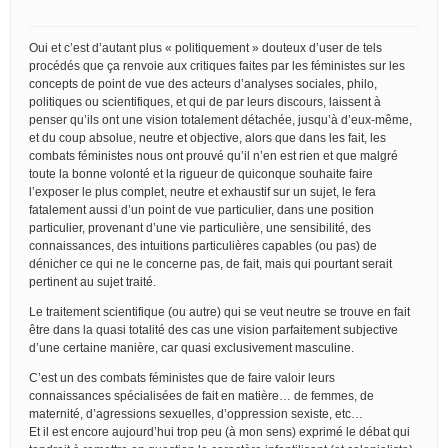
Oui et c’est d’autant plus « politiquement » douteux d’user de tels
procédés que ça renvoie aux critiques faites par les féministes sur les
concepts de point de vue des acteurs d’analyses sociales, philo,
politiques ou scientifiques, et qui de par leurs discours, laissent à
penser qu’ils ont une vision totalement détachée, jusqu’à d’eux-même,
et du coup absolue, neutre et objective, alors que dans les fait, les
combats féministes nous ont prouvé qu’il n’en est rien et que malgré
toute la bonne volonté et la rigueur de quiconque souhaite faire
l’exposer le plus complet, neutre et exhaustif sur un sujet, le fera
fatalement aussi d’un point de vue particulier, dans une position
particulier, provenant d’une vie particulière, une sensibilité, des
connaissances, des intuitions particulières capables (ou pas) de
dénicher ce qui ne le concerne pas, de fait, mais qui pourtant serait
pertinent au sujet traité.
Le traitement scientifique (ou autre) qui se veut neutre se trouve en fait
être dans la quasi totalité des cas une vision parfaitement subjective
d’une certaine manière, car quasi exclusivement masculine.
C’est un des combats féministes que de faire valoir leurs
connaissances spécialisées de fait en matière… de femmes, de
maternité, d’agressions sexuelles, d’oppression sexiste, etc…
Et il est encore aujourd’hui trop peu (à mon sens) exprimé le débat qui