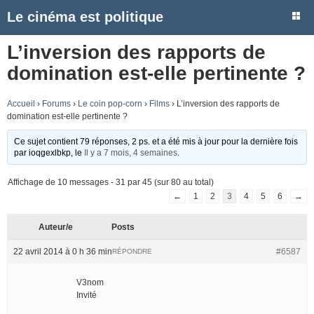
Le cinéma est politique
L’inversion des rapports de
domination est-elle pertinente ?
Accueil
›
Forums
›
Le coin pop-corn
›
Films
›
L’inversion des rapports de
domination est-elle pertinente ?
Ce sujet contient 79 réponses, 2 ps. et a été mis à jour pour la dernière fois
par
ioqgexlbkp
, le
Il y a 7 mois, 4 semaines
.
Affichage de 10 messages - 31 par 45 (sur 80 au total)
←
1
2
3
4
5
6
→
Auteur/e
Posts
22 avril 2014 à 0 h 36 min
#6587
RÉPONDRE
V3nom
Invité