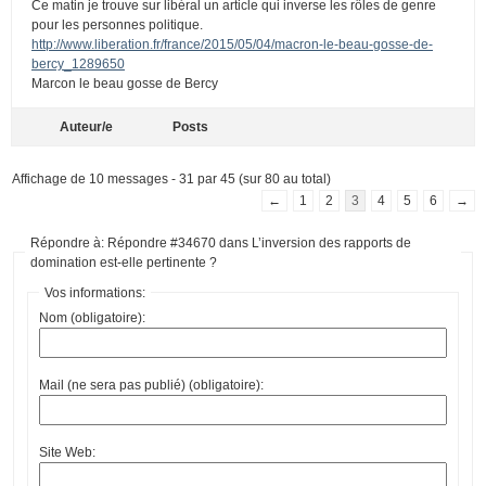
Ce matin je trouve sur libéral un article qui inverse les rôles de genre
pour les personnes politique.
http://www.liberation.fr/france/2015/05/04/macron-le-beau-gosse-de-
bercy_1289650
Marcon le beau gosse de Bercy
Auteur/e
Posts
Affichage de 10 messages - 31 par 45 (sur 80 au total)
←
1
2
3
4
5
6
→
Répondre à: Répondre #34670 dans L’inversion des rapports de
domination est-elle pertinente ?
Vos informations:
Nom (obligatoire):
Mail (ne sera pas publié) (obligatoire):
Site Web: