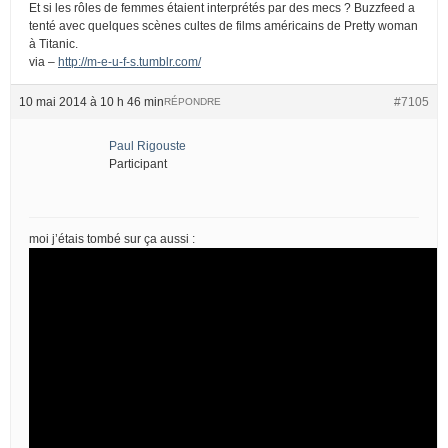
Et si les rôles de femmes étaient interprétés par des mecs ? Buzzfeed a
tenté avec quelques scènes cultes de films américains de Pretty woman
à Titanic.
via –
http://m-e-u-f-s.tumblr.com/
10 mai 2014 à 10 h 46 min
#7105
RÉPONDRE
Paul Rigouste
Participant
moi j’étais tombé sur ça aussi :