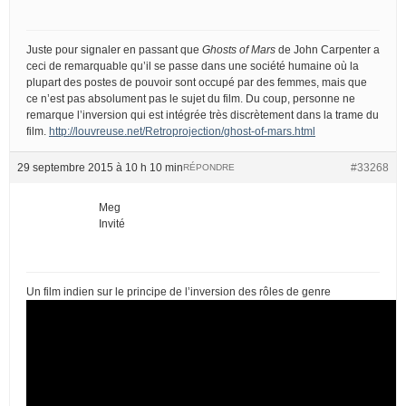
Juste pour signaler en passant que
Ghosts of Mars
de John Carpenter a
ceci de remarquable qu’il se passe dans une société humaine où la
plupart des postes de pouvoir sont occupé par des femmes, mais que
ce n’est pas absolument pas le sujet du film. Du coup, personne ne
remarque l’inversion qui est intégrée très discrètement dans la trame du
film.
http://louvreuse.net/Retroprojection/ghost-of-mars.html
29 septembre 2015 à 10 h 10 min
#33268
RÉPONDRE
Meg
Invité
Un film indien sur le principe de l’inversion des rôles de genre