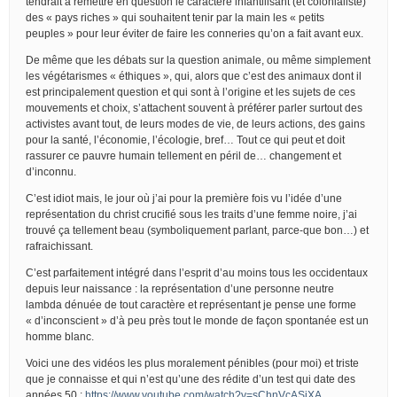
tendrait à remettre en question le caractère infantilisant (et colonialiste)
des « pays riches » qui souhaitent tenir par la main les « petits
peuples » pour leur éviter de faire les conneries qu’on a fait avant eux.
De même que les débats sur la question animale, ou même simplement
les végétarismes « éthiques », qui, alors que c’est des animaux dont il
est principalement question et qui sont à l’origine et les sujets de ces
mouvements et choix, s’attachent souvent à préférer parler surtout des
activistes avant tout, de leurs modes de vie, de leurs actions, des gains
pour la santé, l’économie, l’écologie, bref… Tout ce qui peut et doit
rassurer ce pauvre humain tellement en péril de… changement et
d’inconnu.
C’est idiot mais, le jour où j’ai pour la première fois vu l’idée d’une
représentation du christ crucifié sous les traits d’une femme noire, j’ai
trouvé ça tellement beau (symboliquement parlant, parce-que bon…) et
rafraichissant.
C’est parfaitement intégré dans l’esprit d’au moins tous les occidentaux
depuis leur naissance : la représentation d’une personne neutre
lambda dénuée de tout caractère et représentant je pense une forme
« d’inconscient » d’à peu près tout le monde de façon spontanée est un
homme blanc.
Voici une des vidéos les plus moralement pénibles (pour moi) et triste
que je connaisse et qui n’est qu’une des rédite d’un test qui date des
années 50 :
https://www.youtube.com/watch?v=sChnVcASjXA