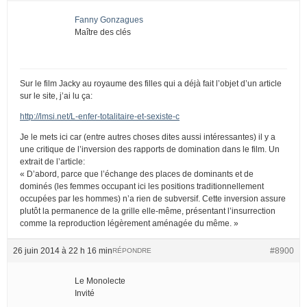
Fanny Gonzagues
Maître des clés
Sur le film Jacky au royaume des filles qui a déjà fait l’objet d’un article
sur le site, j’ai lu ça:
http://lmsi.net/L-enfer-totalitaire-et-sexiste-c
Je le mets ici car (entre autres choses dites aussi intéressantes) il y a
une critique de l’inversion des rapports de domination dans le film. Un
extrait de l’article:
« D’abord, parce que l’échange des places de dominants et de
dominés (les femmes occupant ici les positions traditionnellement
occupées par les hommes) n’a rien de subversif. Cette inversion assure
plutôt la permanence de la grille elle-même, présentant l’insurrection
comme la reproduction légèrement aménagée du même. »
26 juin 2014 à 22 h 16 min
#8900
RÉPONDRE
Le Monolecte
Invité