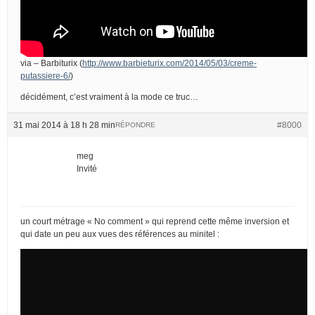
via – Barbiturix (
http://www.barbieturix.com/2014/05/03/creme-
putassiere-6/
)
décidément, c’est vraiment à la mode ce truc…
31 mai 2014 à 18 h 28 min
#8000
RÉPONDRE
meg
Invité
un court métrage « No comment » qui reprend cette même inversion et
qui date un peu aux vues des références au minitel :