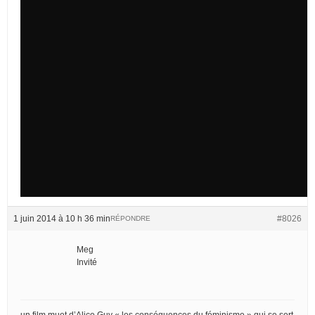
1 juin 2014 à 10 h 36 min
#8026
RÉPONDRE
Meg
Invité
un film muet d’Alice Guy « les conséquences du féminisme » qui se sert