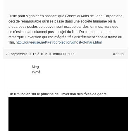
Juste pour signaler en passant que
Ghosts of Mars
de John Carpenter a
ceci de remarquable qu’il se passe dans une société humaine où la
plupart des postes de pouvoir sont occupé par des femmes, mais que
ce n’est pas absolument pas le sujet du film. Du coup, personne ne
remarque l’inversion qui est intégrée très discrètement dans la trame du
film.
http://louvreuse.net/Retroprojection/ghost-of-mars.html
29 septembre 2015 à 10 h 10 min
#33268
RÉPONDRE
Meg
Invité
Un film indien sur le principe de l’inversion des rôles de genre