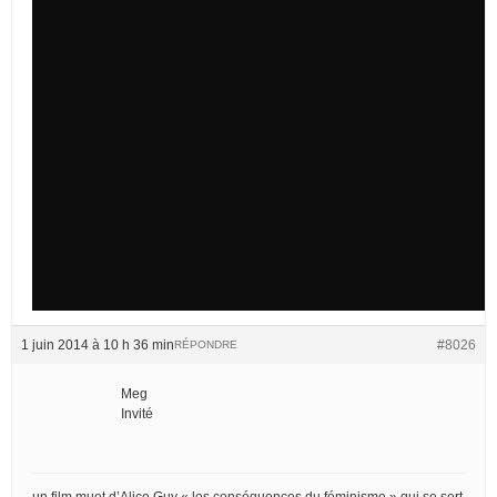
1 juin 2014 à 10 h 36 min
#8026
RÉPONDRE
Meg
Invité
un film muet d’Alice Guy « les conséquences du féminisme » qui se sert