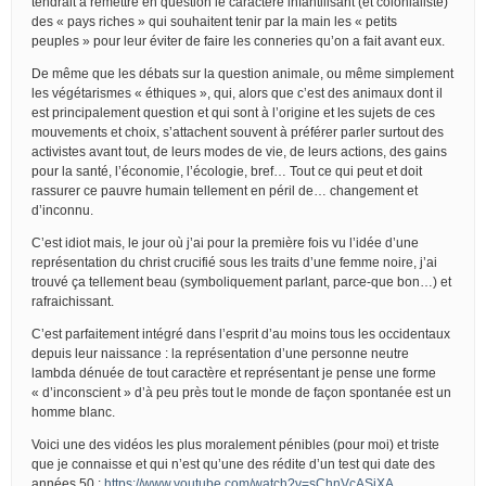
tendrait à remettre en question le caractère infantilisant (et colonialiste)
des « pays riches » qui souhaitent tenir par la main les « petits
peuples » pour leur éviter de faire les conneries qu’on a fait avant eux.
De même que les débats sur la question animale, ou même simplement
les végétarismes « éthiques », qui, alors que c’est des animaux dont il
est principalement question et qui sont à l’origine et les sujets de ces
mouvements et choix, s’attachent souvent à préférer parler surtout des
activistes avant tout, de leurs modes de vie, de leurs actions, des gains
pour la santé, l’économie, l’écologie, bref… Tout ce qui peut et doit
rassurer ce pauvre humain tellement en péril de… changement et
d’inconnu.
C’est idiot mais, le jour où j’ai pour la première fois vu l’idée d’une
représentation du christ crucifié sous les traits d’une femme noire, j’ai
trouvé ça tellement beau (symboliquement parlant, parce-que bon…) et
rafraichissant.
C’est parfaitement intégré dans l’esprit d’au moins tous les occidentaux
depuis leur naissance : la représentation d’une personne neutre
lambda dénuée de tout caractère et représentant je pense une forme
« d’inconscient » d’à peu près tout le monde de façon spontanée est un
homme blanc.
Voici une des vidéos les plus moralement pénibles (pour moi) et triste
que je connaisse et qui n’est qu’une des rédite d’un test qui date des
années 50 :
https://www.youtube.com/watch?v=sChnVcASjXA