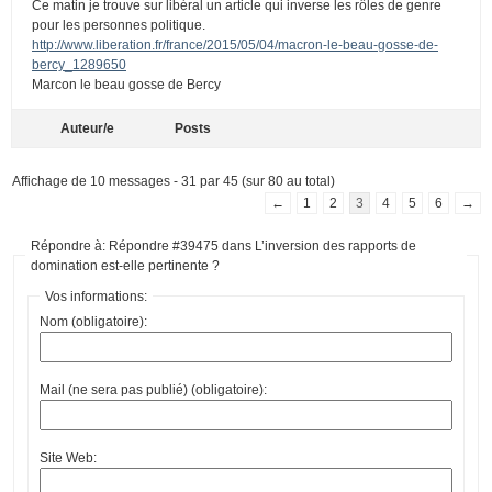
Ce matin je trouve sur libéral un article qui inverse les rôles de genre
pour les personnes politique.
http://www.liberation.fr/france/2015/05/04/macron-le-beau-gosse-de-
bercy_1289650
Marcon le beau gosse de Bercy
Auteur/e
Posts
Affichage de 10 messages - 31 par 45 (sur 80 au total)
←
1
2
3
4
5
6
→
Répondre à: Répondre #39475 dans L’inversion des rapports de
domination est-elle pertinente ?
Vos informations:
Nom (obligatoire):
Mail (ne sera pas publié) (obligatoire):
Site Web: