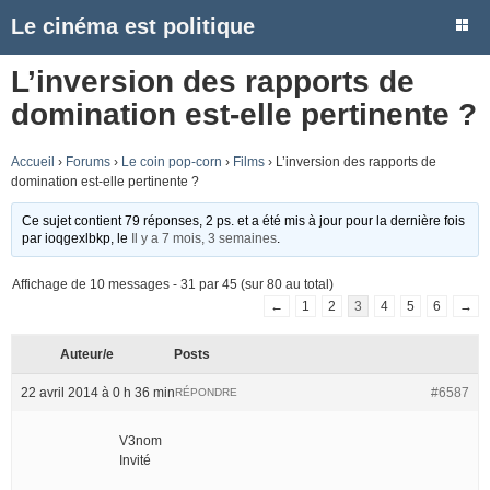
Le cinéma est politique
L’inversion des rapports de
domination est-elle pertinente ?
Accueil
›
Forums
›
Le coin pop-corn
›
Films
›
L’inversion des rapports de
domination est-elle pertinente ?
Ce sujet contient 79 réponses, 2 ps. et a été mis à jour pour la dernière fois
par
ioqgexlbkp
, le
Il y a 7 mois, 3 semaines
.
Affichage de 10 messages - 31 par 45 (sur 80 au total)
←
1
2
3
4
5
6
→
Auteur/e
Posts
22 avril 2014 à 0 h 36 min
#6587
RÉPONDRE
V3nom
Invité