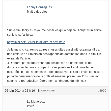
Fanny Gonzagues
Maître des clés
Sur le film Jacky au royaume des filles qui a déjà fait l’objet d’un article
sur le site, j’ai lu ça:
http://lmsi.net/L-enfer-totalitaire-et-sexiste-c
Je le mets ici car (entre autres choses dites aussi intéressantes) il y a
une critique de l’inversion des rapports de domination dans le film. Un
extrait de l’article:
« D’abord, parce que l’échange des places de dominants et de
dominés (les femmes occupant ici les positions traditionnellement
occupées par les hommes) n’a rien de subversif. Cette inversion assure
plutôt la permanence de la grille elle-même, présentant l’insurrection
comme la reproduction légèrement aménagée du même. »
26 juin 2014 à 22 h 16 min
#8900
RÉPONDRE
Le Monolecte
Invité