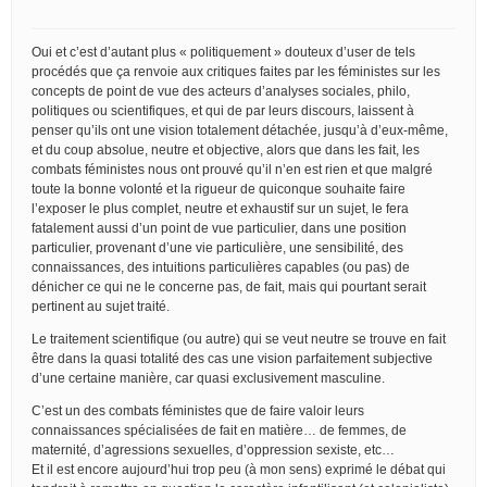
Oui et c’est d’autant plus « politiquement » douteux d’user de tels
procédés que ça renvoie aux critiques faites par les féministes sur les
concepts de point de vue des acteurs d’analyses sociales, philo,
politiques ou scientifiques, et qui de par leurs discours, laissent à
penser qu’ils ont une vision totalement détachée, jusqu’à d’eux-même,
et du coup absolue, neutre et objective, alors que dans les fait, les
combats féministes nous ont prouvé qu’il n’en est rien et que malgré
toute la bonne volonté et la rigueur de quiconque souhaite faire
l’exposer le plus complet, neutre et exhaustif sur un sujet, le fera
fatalement aussi d’un point de vue particulier, dans une position
particulier, provenant d’une vie particulière, une sensibilité, des
connaissances, des intuitions particulières capables (ou pas) de
dénicher ce qui ne le concerne pas, de fait, mais qui pourtant serait
pertinent au sujet traité.
Le traitement scientifique (ou autre) qui se veut neutre se trouve en fait
être dans la quasi totalité des cas une vision parfaitement subjective
d’une certaine manière, car quasi exclusivement masculine.
C’est un des combats féministes que de faire valoir leurs
connaissances spécialisées de fait en matière… de femmes, de
maternité, d’agressions sexuelles, d’oppression sexiste, etc…
Et il est encore aujourd’hui trop peu (à mon sens) exprimé le débat qui