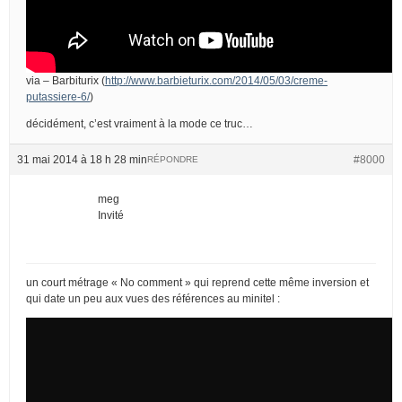
via – Barbiturix (
http://www.barbieturix.com/2014/05/03/creme-
putassiere-6/
)
décidément, c’est vraiment à la mode ce truc…
31 mai 2014 à 18 h 28 min
#8000
RÉPONDRE
meg
Invité
un court métrage « No comment » qui reprend cette même inversion et
qui date un peu aux vues des références au minitel :