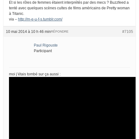
Et si les rôles de femmes étaient interprétés par des mecs ? Buzzfeed a
tenté avec quelques scènes cultes de films américains de Pretty woman
à Titanic.
via –
http://m-e-u-f-s.tumblr.com/
10 mai 2014 à 10 h 46 min
#7105
RÉPONDRE
Paul Rigouste
Participant
moi j’étais tombé sur ça aussi :