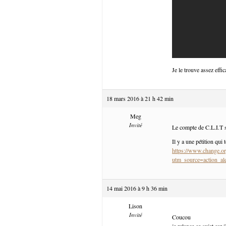
Je le trouve assez effic
18 mars 2016 à 21 h 42 min
Meg
Invité
Le compte de C.L.I.T s
Il y a une pétition qui 
https://www.change.or
utm_source=action
14 mai 2016 à 9 h 36 min
Lison
Invité
Coucou
je relance ce sujet car 