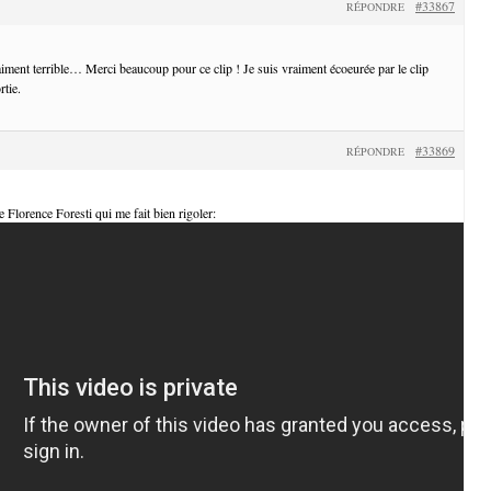
#33867
RÉPONDRE
iment terrible… Merci beaucoup pour ce clip ! Je suis vraiment écoeurée par le clip
rtie.
#33869
RÉPONDRE
de Florence Foresti qui me fait bien rigoler: