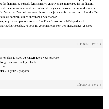
ec des hommes au sujet du féminisme, on en arrivait au moment où ils me disaient:
s de prendre conscience de leur valeur, de ne plus se considérer comme des objets,
 Je n’étais pas d’accord avec cette phrase, mais je ne savais pas trop quoi répondre. En
ypique du dominant qui ne cherchera à rien changer.
Baupin, je ne sais pas si vous avez écouté les émissions de Médiapart sur le
ila Kaddour-Boudadi. Je vous les conseille, elles sont très intéressantes (et assez
#34273
RÉPONDRE
version dans la vidéo du concert que je vous propose.
string et en talon haut qui chante.
ixte.
quer « la grille » proposée.
#34274
RÉPONDRE