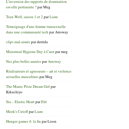
L’inversion des rapports de domination
est-elle pertinente ?
par
Meg
Teen Wolf, saison 1 et 2
par
Liam
Témoignage d'une femme transexuelle
dans une communauté tech
par
Arroway
clips mal-aimés
par
derrida
Menstrual Hygiene Day à Caen
par
meg
Nos plus belles années
par
Arroway
Réalisateurs et agresseurs – art et violence
sexuelles masculines
par
Meg
The Manic Pixie Dream Girl
par
Kikuchiyo
Sia – Elastic Heart
par
Eld
Meek's Cutoff
par
Liam
Hunger games 4: la fin
par
Lison