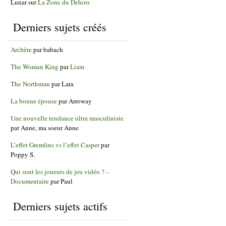
Lunar
sur
La Zone du Dehors
Derniers sujets créés
Archère
par
babach
The Woman King
par
Liam
The Northman
par
Lara
La bonne épouse
par
Arroway
Une nouvelle tendance ultra masculiniste
par
Anne, ma soeur Anne
L’effet Gremlins vs l’effet Casper
par
Poppy S.
Qui sont les joueurs de jeu vidéo ? –
Documentaire
par
Paul
Derniers sujets actifs