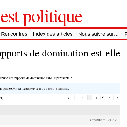
est politique
Rencontres
Index des articles
Nous suivre sur…
apports de domination est-elle
ersion des rapports de domination est-elle pertinente ?
la dernière fois par
ioqgexlbkp
, le
Il y a 7 mois, 4 semaines
.
al)
←
1
2
3
4
5
6
→
#33352
RÉPONDRE