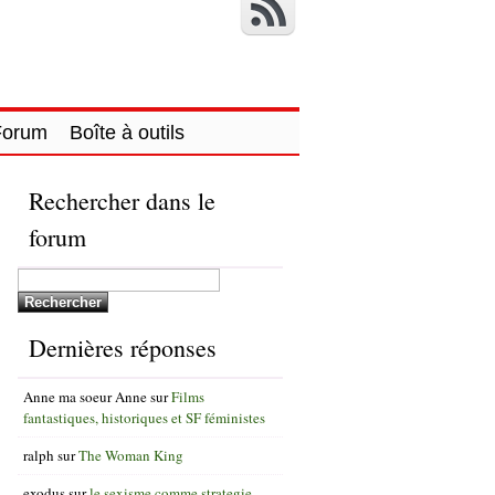
Forum
Boîte à outils
Rechercher dans le
forum
Dernières réponses
Anne ma soeur Anne
sur
Films
fantastiques, historiques et SF féministes
ralph
sur
The Woman King
exodus
sur
le sexisme comme strategie