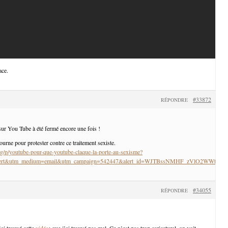
ace.
#33872
RÉPONDRE
ur You Tube à été fermé encore une fois !
tourne pour protester contre ce traitement sexiste.
g/p/youtube-pour-que-youtube-claque-la-porte-au-sexisme?
_alert&utm_medium=email&utm_campaign=542447&alert_id=WJTBssNMHF_zVlO2WWtM
#34055
RÉPONDRE
j’ai trouvé cette
vidéo
: que j’ai trouvé pas mal. Ce n’est pas trop caricatural, on voit