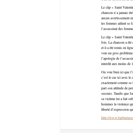
Le clip « Saint Valent
chanson n’a jamais été 
aucun avertissement ni
les femmes aillent se f
l’assassinat des femmes
Le clip « Saint Valent
fois. La chanson a été
et il a été remis en li
voie un gros problème 
l’apologie de l’assass
interdit aux moins de 1
On voie bien ici que l
c’est le cas ici avec l
exactement comme se fa
part son attitude de per
secours. Tandis que Jac
sa victime lui a fait s
hommes la violence qu’
liberté d’expression q
http://www.barbieturix