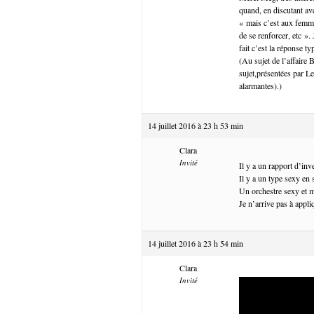
quand, en discutant av
« mais c’est aux femme
de se renforcer, etc ».
fait c’est la réponse t
(Au sujet de l’affaire 
sujet,présentées par Le
alarmantes).)
14 juillet 2016 à 23 h 53 min
Clara
Invité
Il y a un rapport d’in
Il y a un type sexy en 
Un orchestre sexy et m
Je n’arrive pas à appli
14 juillet 2016 à 23 h 54 min
Clara
Invité