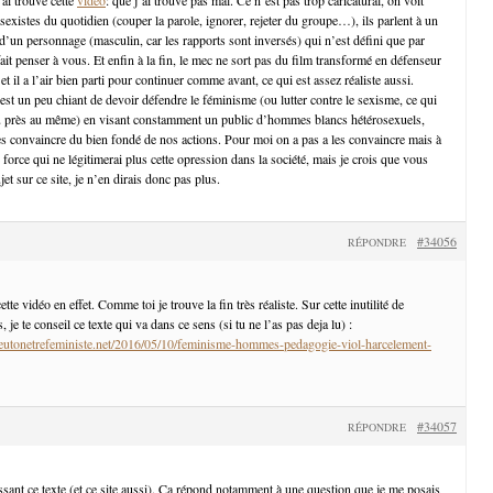
 sexistes du quotidien (couper la parole, ignorer, rejeter du groupe…), ils parlent à un
d’un personnage (masculin, car les rapports sont inversés) qui n’est défini que par
it penser à vous. Et enfin à la fin, le mec ne sort pas du film transformé en défenseur
t il a l’air bien parti pour continuer comme avant, ce qui est assez réaliste aussi.
est un peu chiant de devoir défendre le féminisme (ou lutter contre le sexisme, ce qui
u près au même) en visant constamment un public d’hommes blancs hétérosexuels,
es convaincre du bien fondé de nos actions. Pour moi on a pas a les convaincre mais à
 force qui ne légitimerai plus cette opression dans la société, mais je crois que vous
et sur ce site, je n’en dirais donc pas plus.
#34056
RÉPONDRE
te vidéo en effet. Comme toi je trouve la fin très réaliste. Sur cette inutilité de
je te conseil ce texte qui va dans ce sens (si tu ne l’as pas deja lu) :
utonetrefeministe.net/2016/05/10/feminisme-hommes-pedagogie-viol-harcelement-
#34057
RÉPONDRE
ssant ce texte (et ce site aussi). Ça répond notamment à une question que je me posais