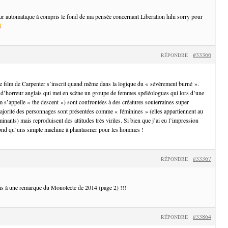
teur automatique à compris le fond de ma pensée concernant Liberation hihi sorry pour
#33366
RÉPONDRE
e film de Carpenter s’inscrit quand même dans la logique du « sévèrement burné ».
 d’horreur anglais qui met en scène un groupe de femmes spéléologues qui lors d’une
lm s’appelle « the descent ») sont confrontées à des créatures souterraines super
ajorité des personnages sont présentées comme « féminines » (elles appartiennent au
nants) mais reproduisent des attitudes très viriles. Si bien que j’ai eu l’impression
 fond qu’uns simple machine à phantasmer pour les hommes !
#33367
RÉPONDRE
ais à une remarque du Monolecte de 2014 (page 2) !!!
#33864
RÉPONDRE