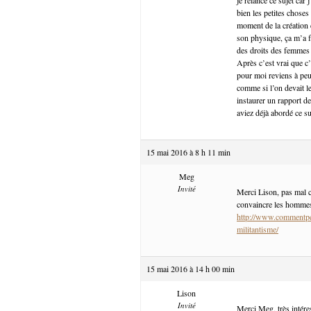
bien les petites choses
moment de la création 
son physique, ça m’a fa
des droits des femmes e
Après c’est vrai que c’
pour moi reviens à pe
comme si l’on devait l
instaurer un rapport de
aviez déjà abordé ce suj
15 mai 2016 à 8 h 11 min
Meg
Invité
Merci Lison, pas mal cet
convaincre les hommes, 
http://www.commentpe
militantisme/
15 mai 2016 à 14 h 00 min
Lison
Invité
Merci Meg, très intére