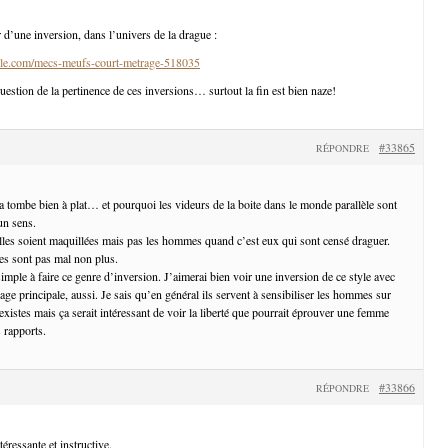
 d’une inversion, dans l’univers de la drague :
le.com/mecs-meufs-court-metrage-518035
uestion de la pertinence de ces inversions… surtout la fin est bien naze!
#33865
RÉPONDRE
a tombe bien à plat… et pourquoi les videurs de la boite dans le monde parallèle sont
un sens.
lles soient maquillées mais pas les hommes quand c’est eux qui sont censé draguer.
s sont pas mal non plus.
mple à faire ce genre d’inversion. J’aimerai bien voir une inversion de ce style avec
e principale, aussi. Je sais qu’en général ils servent à sensibiliser les hommes sur
xistes mais ça serait intéressant de voir la liberté que pourrait éprouver une femme
 rapports.
#33866
RÉPONDRE
éressante et instructive.