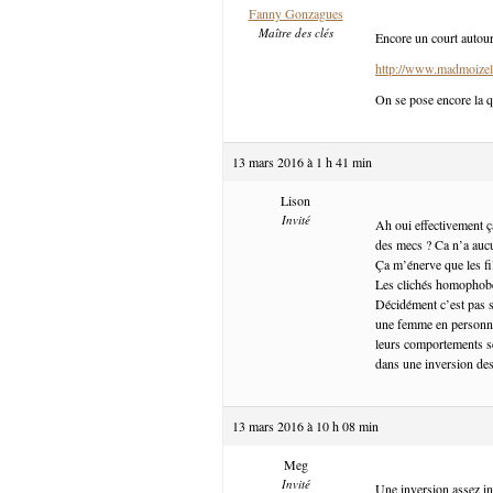
Fanny Gonzagues
Maître des clés
Encore un court autour
http://www.madmoizel
On se pose encore la q
13 mars 2016 à 1 h 41 min
Lison
Invité
Ah oui effectivement ç
des mecs ? Ca n’a auc
Ça m’énerve que les fi
Les clichés homophobe
Décidément c’est pas si
une femme en personnag
leurs comportements se
dans une inversion des
13 mars 2016 à 10 h 08 min
Meg
Invité
Une inversion assez int