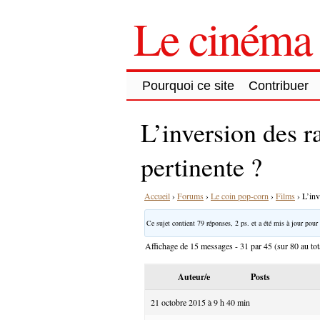
Le cinéma 
Pourquoi ce site
Contribuer
L’inversion des r
pertinente ?
Accueil
›
Forums
›
Le coin pop-corn
›
Films
›
L’inv
Ce sujet contient 79 réponses, 2 ps. et a été mis à jour pour 
Affichage de 15 messages - 31 par 45 (sur 80 au tot
Auteur/e
Posts
21 octobre 2015 à 9 h 40 min