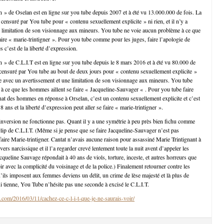
in » de Oselan est en ligne sur you tube depuis 2007 et à été vu 13.000.000 de fois. La
censuré par You tube pour « contenu sexuellement explicite » ni rien, et il n’y a
 limitation de son visionnage aux mineurs. You tube ne voie aucun problème à ce que
aire « marie-trintigner ». Pour you tube comme pour les juges, faire l’apologie de
 c’est de la liberté d’expression.
in » de C.L.I.T est en ligne sur you tube depuis le 8 mars 2016 et à été vu 80.000 de
 censuré par You tube au bout de deux jours pour « contenu sexuellement explicite »
gne avec un avertissement et une limitation de son visionnage aux mineurs. You tube
à ce que les hommes aillent se faire « Jacqueline-Sauvager « . Pour you tube faire
inat des hommes en réponse à Orselan, c’est un contenu sexuellement explicite et c’est
8 ans et la liberté d’expression peut aller se faire « marie-trintigner ».
’inversion ne fonctionne pas. Quant il y a une symétrie à peu près bien fichu comme
e clip de C.L.I.T. (Même si je pense que se faire Jacqueline-Sauvager n’est pas
ire Marie-trintigner. Cantat n’avais aucune raison pour assassiné Marie Trintignant à
vers narcissique et il l’a regarder crevé lentement toute la nuit avent d’appeler les
queline Sauvage répondait à 40 ans de viols, torture, inceste, et autres horreurs que
ubir avec la complicité du voisinage et de la police.) Finalement retourner contre les
ils imposent aux femmes deviens un délit, un crime de lèse majesté et là plus de
ui tienne, You Tube n’hésite pas une seconde à excisé le C.L.I.T.
.com/2016/03/11/cachez-ce-c-l-i-t-que-je-ne-saurais-voir/