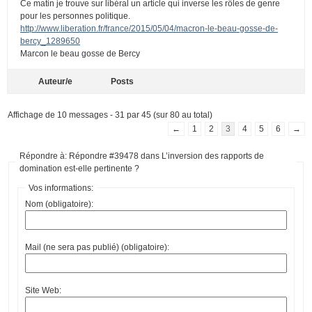
Ce matin je trouve sur libéral un article qui inverse les rôles de genre
pour les personnes politique.
http://www.liberation.fr/france/2015/05/04/macron-le-beau-gosse-de-
bercy_1289650
Marcon le beau gosse de Bercy
Auteur/e
Posts
Affichage de 10 messages - 31 par 45 (sur 80 au total)
←
1
2
3
4
5
6
→
Répondre à: Répondre #39478 dans L’inversion des rapports de
domination est-elle pertinente ?
Vos informations:
Nom (obligatoire):
Mail (ne sera pas publié) (obligatoire):
Site Web: