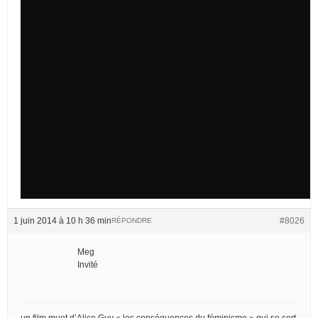
1 juin 2014 à 10 h 36 min
#8026
RÉPONDRE
Meg
Invité
un film muet d’Alice Guy « les conséquences du féminisme » qui se sert