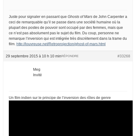
Juste pour signaler en passant que
Ghosts of Mars
de John Carpenter a
ceci de remarquable qu’il se passe dans une société humaine où la
plupart des postes de pouvoir sont occupé par des femmes, mais que
ce n’est pas absolument pas le sujet du film. Du coup, personne ne
remarque l’inversion qui est intégrée très discrètement dans la trame du
film.
http://louvreuse.net/Retroprojection/ghost-of-mars.html
29 septembre 2015 à 10 h 10 min
#33268
RÉPONDRE
Meg
Invité
Un film indien sur le principe de l’inversion des rôles de genre