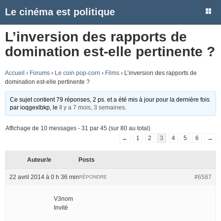
Le cinéma est politique
L’inversion des rapports de
domination est-elle pertinente ?
Accueil
›
Forums
›
Le coin pop-corn
›
Films
›
L’inversion des rapports de
domination est-elle pertinente ?
Ce sujet contient 79 réponses, 2 ps. et a été mis à jour pour la dernière fois
par
ioqgexlbkp
, le
Il y a 7 mois, 3 semaines
.
Affichage de 10 messages - 31 par 45 (sur 80 au total)
←
1
2
3
4
5
6
→
Auteur/e
Posts
22 avril 2014 à 0 h 36 min
#6587
RÉPONDRE
V3nom
Invité