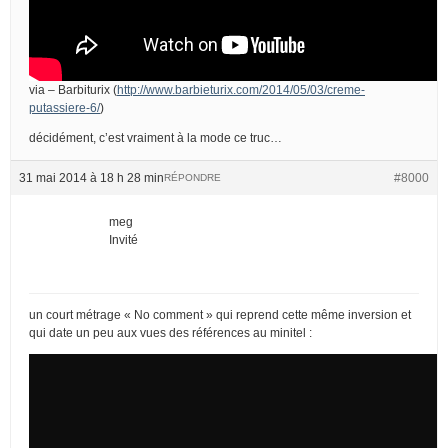
via – Barbiturix (
http://www.barbieturix.com/2014/05/03/creme-
putassiere-6/
)
décidément, c’est vraiment à la mode ce truc…
31 mai 2014 à 18 h 28 min
#8000
RÉPONDRE
meg
Invité
un court métrage « No comment » qui reprend cette même inversion et
qui date un peu aux vues des références au minitel :