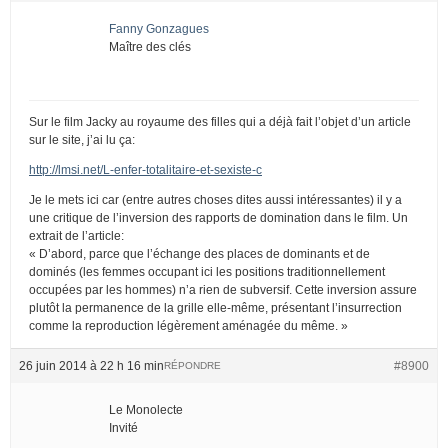
Fanny Gonzagues
Maître des clés
Sur le film Jacky au royaume des filles qui a déjà fait l’objet d’un article
sur le site, j’ai lu ça:
http://lmsi.net/L-enfer-totalitaire-et-sexiste-c
Je le mets ici car (entre autres choses dites aussi intéressantes) il y a
une critique de l’inversion des rapports de domination dans le film. Un
extrait de l’article:
« D’abord, parce que l’échange des places de dominants et de
dominés (les femmes occupant ici les positions traditionnellement
occupées par les hommes) n’a rien de subversif. Cette inversion assure
plutôt la permanence de la grille elle-même, présentant l’insurrection
comme la reproduction légèrement aménagée du même. »
26 juin 2014 à 22 h 16 min
#8900
RÉPONDRE
Le Monolecte
Invité