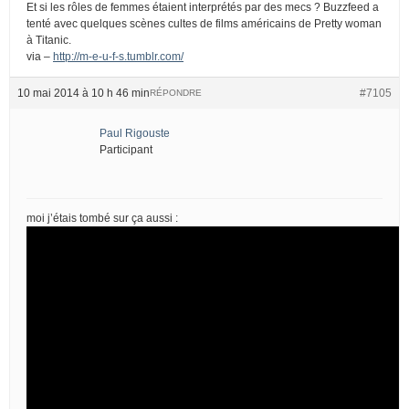
Et si les rôles de femmes étaient interprétés par des mecs ? Buzzfeed a
tenté avec quelques scènes cultes de films américains de Pretty woman
à Titanic.
via –
http://m-e-u-f-s.tumblr.com/
10 mai 2014 à 10 h 46 min
#7105
RÉPONDRE
Paul Rigouste
Participant
moi j’étais tombé sur ça aussi :