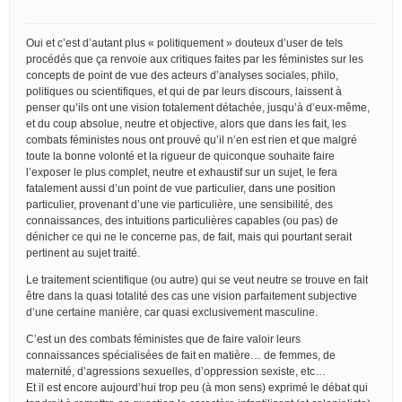
Oui et c’est d’autant plus « politiquement » douteux d’user de tels
procédés que ça renvoie aux critiques faites par les féministes sur les
concepts de point de vue des acteurs d’analyses sociales, philo,
politiques ou scientifiques, et qui de par leurs discours, laissent à
penser qu’ils ont une vision totalement détachée, jusqu’à d’eux-même,
et du coup absolue, neutre et objective, alors que dans les fait, les
combats féministes nous ont prouvé qu’il n’en est rien et que malgré
toute la bonne volonté et la rigueur de quiconque souhaite faire
l’exposer le plus complet, neutre et exhaustif sur un sujet, le fera
fatalement aussi d’un point de vue particulier, dans une position
particulier, provenant d’une vie particulière, une sensibilité, des
connaissances, des intuitions particulières capables (ou pas) de
dénicher ce qui ne le concerne pas, de fait, mais qui pourtant serait
pertinent au sujet traité.
Le traitement scientifique (ou autre) qui se veut neutre se trouve en fait
être dans la quasi totalité des cas une vision parfaitement subjective
d’une certaine manière, car quasi exclusivement masculine.
C’est un des combats féministes que de faire valoir leurs
connaissances spécialisées de fait en matière… de femmes, de
maternité, d’agressions sexuelles, d’oppression sexiste, etc…
Et il est encore aujourd’hui trop peu (à mon sens) exprimé le débat qui