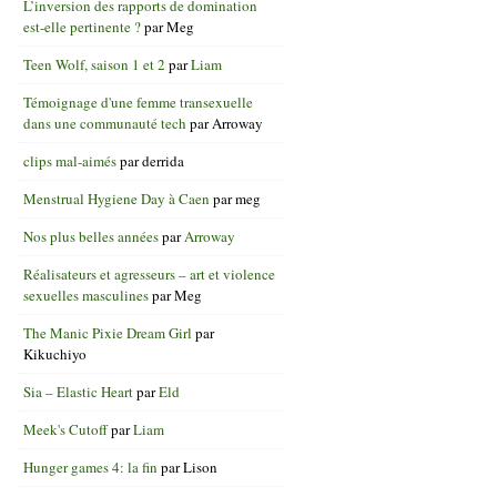
L’inversion des rapports de domination
est-elle pertinente ?
par
Meg
Teen Wolf, saison 1 et 2
par
Liam
Témoignage d'une femme transexuelle
dans une communauté tech
par
Arroway
clips mal-aimés
par
derrida
Menstrual Hygiene Day à Caen
par
meg
Nos plus belles années
par
Arroway
Réalisateurs et agresseurs – art et violence
sexuelles masculines
par
Meg
The Manic Pixie Dream Girl
par
Kikuchiyo
Sia – Elastic Heart
par
Eld
Meek's Cutoff
par
Liam
Hunger games 4: la fin
par
Lison