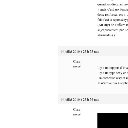
quand, en discutant av
« mais c’est aux femme
de se renforcer, etc ».
fait c’est la réponse t
(Au sujet de l’affaire 
sujet,présentées par Le
alarmantes).)
14 juillet 2016 à 23 h 53 min
Clara
Invité
Il y a un rapport d’in
Il y a un type sexy en 
Un orchestre sexy et m
Je n’arrive pas à appli
14 juillet 2016 à 23 h 54 min
Clara
Invité