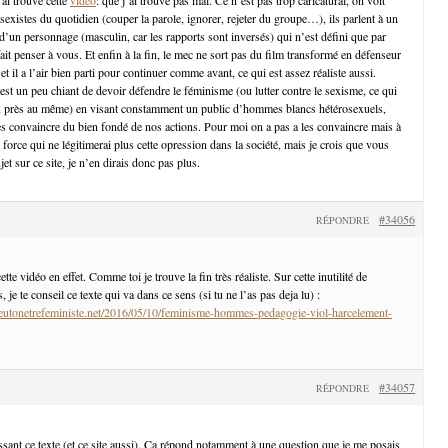
 sexistes du quotidien (couper la parole, ignorer, rejeter du groupe…), ils parlent à un
d’un personnage (masculin, car les rapports sont inversés) qui n’est défini que par
it penser à vous. Et enfin à la fin, le mec ne sort pas du film transformé en défenseur
t il a l’air bien parti pour continuer comme avant, ce qui est assez réaliste aussi.
est un peu chiant de devoir défendre le féminisme (ou lutter contre le sexisme, ce qui
u près au même) en visant constamment un public d’hommes blancs hétérosexuels,
es convaincre du bien fondé de nos actions. Pour moi on a pas a les convaincre mais à
 force qui ne légitimerai plus cette opression dans la société, mais je crois que vous
et sur ce site, je n’en dirais donc pas plus.
#34056
RÉPONDRE
te vidéo en effet. Comme toi je trouve la fin très réaliste. Sur cette inutilité de
je te conseil ce texte qui va dans ce sens (si tu ne l’as pas deja lu) :
utonetrefeministe.net/2016/05/10/feminisme-hommes-pedagogie-viol-harcelement-
#34057
RÉPONDRE
ssant ce texte (et ce site aussi). Ça répond notamment à une question que je me posais