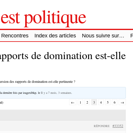
est politique
Rencontres
Index des articles
Nous suivre sur…
apports de domination est-elle
ersion des rapports de domination est-elle pertinente ?
la dernière fois par
ioqgexlbkp
, le
Il y a 7 mois, 3 semaines
.
al)
←
1
2
3
4
5
6
→
#33352
RÉPONDRE