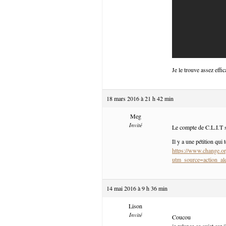
Je le trouve assez effic
18 mars 2016 à 21 h 42 min
Meg
Invité
Le compte de C.L.I.T s
Il y a une pétition qui 
https://www.change.or
utm_source=action
14 mai 2016 à 9 h 36 min
Lison
Invité
Coucou
je relance ce sujet car 