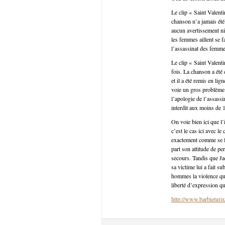
Le clip « Saint Valent
chanson n’a jamais été 
aucun avertissement ni
les femmes aillent se f
l’assassinat des femmes
Le clip « Saint Valent
fois. La chanson a été
et il a été remis en li
voie un gros problème 
l’apologie de l’assass
interdit aux moins de 1
On voie bien ici que l
c’est le cas ici avec l
exactement comme se fa
part son attitude de per
secours. Tandis que Jac
sa victime lui a fait s
hommes la violence qu’
liberté d’expression q
http://www.barbieturix