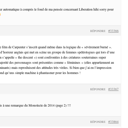
teur automatique à compris le fond de ma pensée concernant Liberation hihi sorry pour
#33366
RÉPONDRE
e film de Carpenter s’inscrit quand même dans la logique du « sévèrement burné ».
 d’horreur anglais qui met en scène un groupe de femmes spéléologues qui lors d’une
lm s’appelle « the descent ») sont confrontées à des créatures souterraines super
ajorité des personnages sont présentées comme « féminines » (elles appartiennent au
nants) mais reproduisent des attitudes très viriles. Si bien que j’ai eu l’impression
 fond qu’uns simple machine à phantasmer pour les hommes !
#33367
RÉPONDRE
ais à une remarque du Monolecte de 2014 (page 2) !!!
#33864
RÉPONDRE