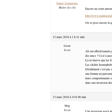
Fanny Gonzagues
Maître des clés
Encore un court autour
http://www.madmoizel
On se pose encore la q
13 mars 2016 à 1 h 41 min
Lison
Invité
Ah oui effectivement ç
des mecs ? Ca n’a auc
Ça m’énerve que les fi
Les clichés homophobe
Décidément c’est pas si
une femme en personnag
leurs comportements se
dans une inversion des
13 mars 2016 à 10 h 08 min
Meg
Invité
Une inversion assez int