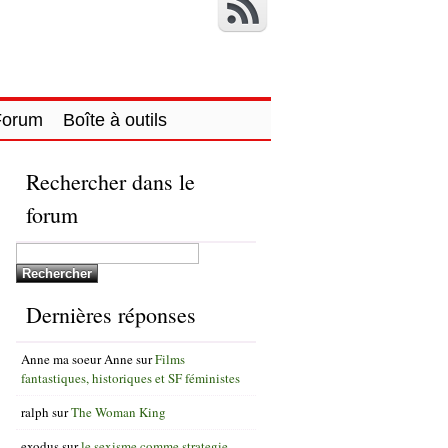
Forum
Boîte à outils
Rechercher dans le
forum
Dernières réponses
Anne ma soeur Anne
sur
Films
fantastiques, historiques et SF féministes
ralph
sur
The Woman King
exodus
sur
le sexisme comme strategie