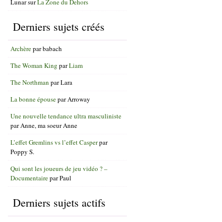
Lunar
sur
La Zone du Dehors
Derniers sujets créés
Archère
par
babach
The Woman King
par
Liam
The Northman
par
Lara
La bonne épouse
par
Arroway
Une nouvelle tendance ultra masculiniste
par
Anne, ma soeur Anne
L’effet Gremlins vs l’effet Casper
par
Poppy S.
Qui sont les joueurs de jeu vidéo ? –
Documentaire
par
Paul
Derniers sujets actifs