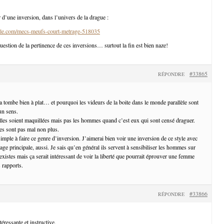
 d’une inversion, dans l’univers de la drague :
le.com/mecs-meufs-court-metrage-518035
uestion de la pertinence de ces inversions… surtout la fin est bien naze!
#33865
RÉPONDRE
a tombe bien à plat… et pourquoi les videurs de la boite dans le monde parallèle sont
un sens.
lles soient maquillées mais pas les hommes quand c’est eux qui sont censé draguer.
s sont pas mal non plus.
mple à faire ce genre d’inversion. J’aimerai bien voir une inversion de ce style avec
e principale, aussi. Je sais qu’en général ils servent à sensibiliser les hommes sur
xistes mais ça serait intéressant de voir la liberté que pourrait éprouver une femme
 rapports.
#33866
RÉPONDRE
éressante et instructive.