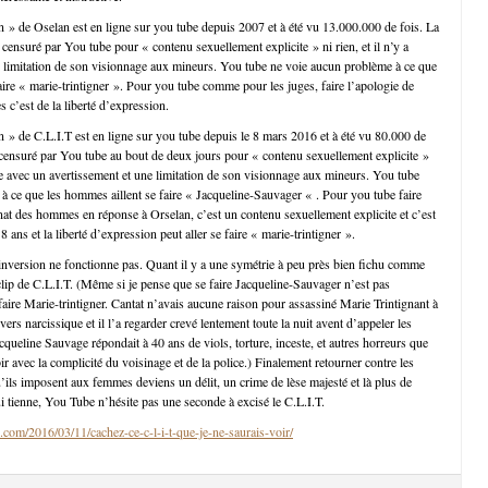
in » de Oselan est en ligne sur you tube depuis 2007 et à été vu 13.000.000 de fois. La
censuré par You tube pour « contenu sexuellement explicite » ni rien, et il n’y a
 limitation de son visionnage aux mineurs. You tube ne voie aucun problème à ce que
aire « marie-trintigner ». Pour you tube comme pour les juges, faire l’apologie de
 c’est de la liberté d’expression.
in » de C.L.I.T est en ligne sur you tube depuis le 8 mars 2016 et à été vu 80.000 de
 censuré par You tube au bout de deux jours pour « contenu sexuellement explicite »
gne avec un avertissement et une limitation de son visionnage aux mineurs. You tube
à ce que les hommes aillent se faire « Jacqueline-Sauvager « . Pour you tube faire
inat des hommes en réponse à Orselan, c’est un contenu sexuellement explicite et c’est
8 ans et la liberté d’expression peut aller se faire « marie-trintigner ».
’inversion ne fonctionne pas. Quant il y a une symétrie à peu près bien fichu comme
e clip de C.L.I.T. (Même si je pense que se faire Jacqueline-Sauvager n’est pas
ire Marie-trintigner. Cantat n’avais aucune raison pour assassiné Marie Trintignant à
vers narcissique et il l’a regarder crevé lentement toute la nuit avent d’appeler les
queline Sauvage répondait à 40 ans de viols, torture, inceste, et autres horreurs que
ubir avec la complicité du voisinage et de la police.) Finalement retourner contre les
ils imposent aux femmes deviens un délit, un crime de lèse majesté et là plus de
ui tienne, You Tube n’hésite pas une seconde à excisé le C.L.I.T.
.com/2016/03/11/cachez-ce-c-l-i-t-que-je-ne-saurais-voir/