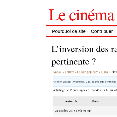
Le cinéma 
Pourquoi ce site
Contribuer
L’inversion des r
pertinente ?
Accueil
›
Forums
›
Le coin pop-corn
›
Films
›
L’inv
Ce sujet contient 79 réponses, 2 ps. et a été mis à jour pour 
Affichage de 15 messages - 31 par 45 (sur 80 au tot
Auteur/e
Posts
21 octobre 2015 à 9 h 40 min