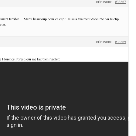
#33867
RÉPONDRE
iment terrible… Merci beaucoup pour ce clip ! Je suis vraiment écoeurée par le clip
rtie.
#33869
RÉPONDRE
de Florence Foresti qui me fait bien rigoler: