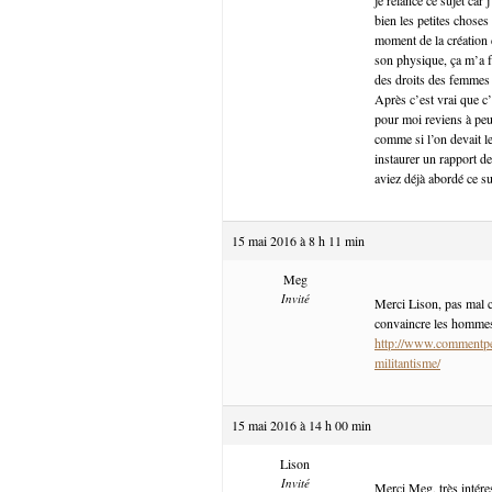
bien les petites choses
moment de la création 
son physique, ça m’a fa
des droits des femmes e
Après c’est vrai que c’
pour moi reviens à pe
comme si l’on devait l
instaurer un rapport de
aviez déjà abordé ce suj
15 mai 2016 à 8 h 11 min
Meg
Invité
Merci Lison, pas mal cet
convaincre les hommes, 
http://www.commentpe
militantisme/
15 mai 2016 à 14 h 00 min
Lison
Invité
Merci Meg, très intére