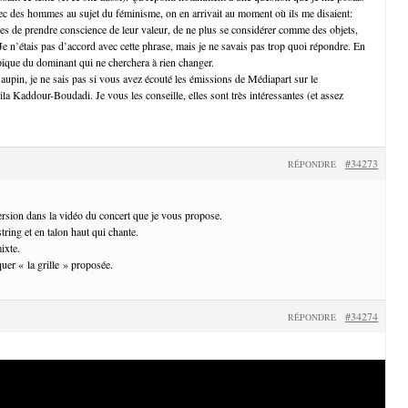
ec des hommes au sujet du féminisme, on en arrivait au moment où ils me disaient:
s de prendre conscience de leur valeur, de ne plus se considérer comme des objets,
 Je n’étais pas d’accord avec cette phrase, mais je ne savais pas trop quoi répondre. En
ypique du dominant qui ne cherchera à rien changer.
Baupin, je ne sais pas si vous avez écouté les émissions de Médiapart sur le
ila Kaddour-Boudadi. Je vous les conseille, elles sont très intéressantes (et assez
#34273
RÉPONDRE
version dans la vidéo du concert que je vous propose.
string et en talon haut qui chante.
ixte.
quer « la grille » proposée.
#34274
RÉPONDRE