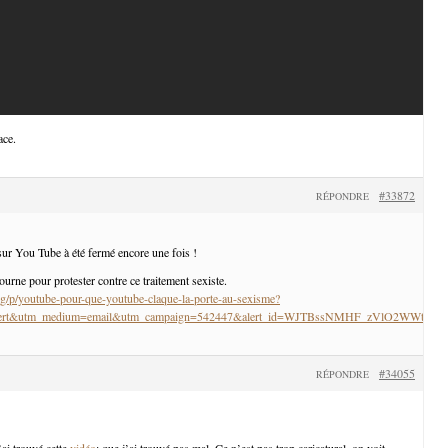
ace.
#33872
RÉPONDRE
ur You Tube à été fermé encore une fois !
tourne pour protester contre ce traitement sexiste.
g/p/youtube-pour-que-youtube-claque-la-porte-au-sexisme?
_alert&utm_medium=email&utm_campaign=542447&alert_id=WJTBssNMHF_zVlO2WWtM
#34055
RÉPONDRE
j’ai trouvé cette
vidéo
: que j’ai trouvé pas mal. Ce n’est pas trop caricatural, on voit