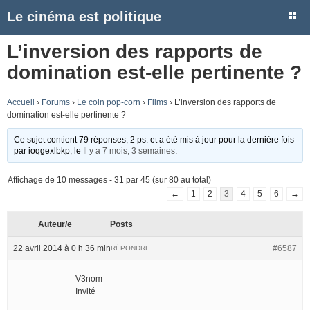
Le cinéma est politique
L’inversion des rapports de
domination est-elle pertinente ?
Accueil
›
Forums
›
Le coin pop-corn
›
Films
›
L’inversion des rapports de
domination est-elle pertinente ?
Ce sujet contient 79 réponses, 2 ps. et a été mis à jour pour la dernière fois
par
ioqgexlbkp
, le
Il y a 7 mois, 3 semaines
.
Affichage de 10 messages - 31 par 45 (sur 80 au total)
←
1
2
3
4
5
6
→
Auteur/e
Posts
22 avril 2014 à 0 h 36 min
#6587
RÉPONDRE
V3nom
Invité