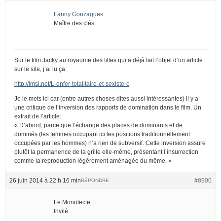
Fanny Gonzagues
Maître des clés
Sur le film Jacky au royaume des filles qui a déjà fait l’objet d’un article
sur le site, j’ai lu ça:
http://lmsi.net/L-enfer-totalitaire-et-sexiste-c
Je le mets ici car (entre autres choses dites aussi intéressantes) il y a
une critique de l’inversion des rapports de domination dans le film. Un
extrait de l’article:
« D’abord, parce que l’échange des places de dominants et de
dominés (les femmes occupant ici les positions traditionnellement
occupées par les hommes) n’a rien de subversif. Cette inversion assure
plutôt la permanence de la grille elle-même, présentant l’insurrection
comme la reproduction légèrement aménagée du même. »
26 juin 2014 à 22 h 16 min
#8900
RÉPONDRE
Le Monolecte
Invité