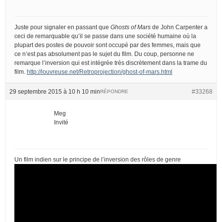
Juste pour signaler en passant que
Ghosts of Mars
de John Carpenter a
ceci de remarquable qu’il se passe dans une société humaine où la
plupart des postes de pouvoir sont occupé par des femmes, mais que
ce n’est pas absolument pas le sujet du film. Du coup, personne ne
remarque l’inversion qui est intégrée très discrètement dans la trame du
film.
http://louvreuse.net/Retroprojection/ghost-of-mars.html
29 septembre 2015 à 10 h 10 min
#33268
RÉPONDRE
Meg
Invité
Un film indien sur le principe de l’inversion des rôles de genre