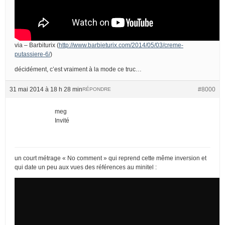
via – Barbiturix (
http://www.barbieturix.com/2014/05/03/creme-
putassiere-6/
)
décidément, c’est vraiment à la mode ce truc…
31 mai 2014 à 18 h 28 min
#8000
RÉPONDRE
meg
Invité
un court métrage « No comment » qui reprend cette même inversion et
qui date un peu aux vues des références au minitel :