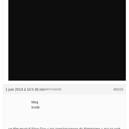
1 juin 2014 à 10 h 36 min
#8026
RÉPONDRE
Meg
Invité
un film muet d’Alice Guy « les conséquences du féminisme » qui se sert