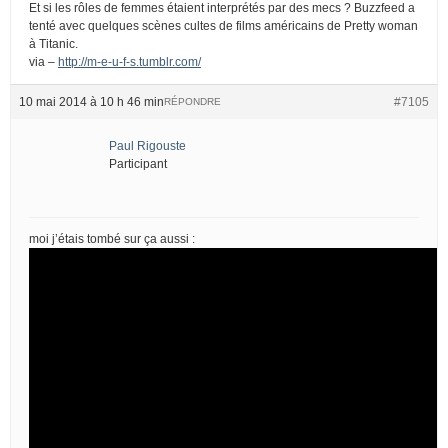
Et si les rôles de femmes étaient interprétés par des mecs ? Buzzfeed a
tenté avec quelques scènes cultes de films américains de Pretty woman
à Titanic.
via –
http://m-e-u-f-s.tumblr.com/
10 mai 2014 à 10 h 46 min
#7105
RÉPONDRE
Paul Rigouste
Participant
moi j’étais tombé sur ça aussi :