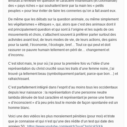
tendrait à remettre en question le caractère infantilisant (et colonialiste)
des « pays riches » qui souhaitent tenir par la main les « petits
peuples » pour leur éviter de faire les conneries qu’on a fait avant eux.
De même que les débats sur la question animale, ou même simplement
les végétarismes « éthiques », qui, alors que c’est des animaux dont il
est principalement question et qui sont à l’origine et les sujets de ces
mouvements et choix, s’attachent souvent à préférer parler surtout des
activistes avant tout, de leurs modes de vie, de leurs actions, des gains
pour la santé, l’économie, l’écologie, bref… Tout ce qui peut et doit
rassurer ce pauvre humain tellement en péril de… changement et
d’inconnu.
C’est idiot mais, le jour où j’ai pour la première fois vu l’idée d’une
représentation du christ crucifié sous les traits d’une femme noire, j’ai
trouvé ça tellement beau (symboliquement parlant, parce-que bon…) et
rafraichissant.
C’est parfaitement intégré dans l’esprit d’au moins tous les occidentaux
depuis leur naissance : la représentation d’une personne neutre
lambda dénuée de tout caractère et représentant je pense une forme
« d’inconscient » d’à peu près tout le monde de façon spontanée est un
homme blanc.
Voici une des vidéos les plus moralement pénibles (pour moi) et triste
que je connaisse et qui n’est qu’une des rédite d’un test qui date des
années 50 :
https://www.youtube.com/watch?v=sChnVcASjXA