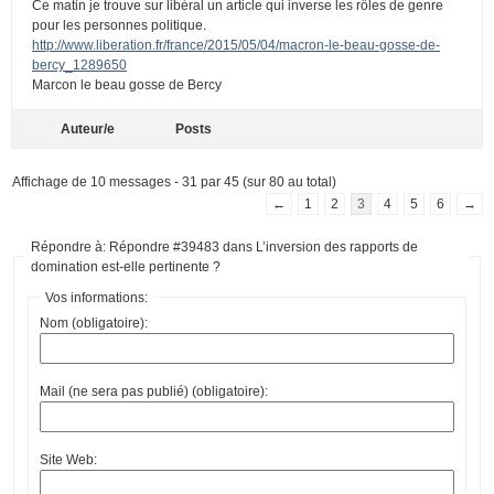
Ce matin je trouve sur libéral un article qui inverse les rôles de genre
pour les personnes politique.
http://www.liberation.fr/france/2015/05/04/macron-le-beau-gosse-de-
bercy_1289650
Marcon le beau gosse de Bercy
Auteur/e
Posts
Affichage de 10 messages - 31 par 45 (sur 80 au total)
←
1
2
3
4
5
6
→
Répondre à: Répondre #39483 dans L’inversion des rapports de
domination est-elle pertinente ?
Vos informations:
Nom (obligatoire):
Mail (ne sera pas publié) (obligatoire):
Site Web: