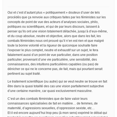
Oui et c’est d’autant plus « politiquement » douteux d’user de tels
procédés que ça renvoie aux critiques faites par les féministes sur les
concepts de point de vue des acteurs d’analyses sociales, philo,
politiques ou scientifiques, et qui de par leurs discours, laissent à
penser qu’ils ont une vision totalement détachée, jusqu’à d’eux-même,
et du coup absolue, neutre et objective, alors que dans les fait, les
combats féministes nous ont prouvé qu’il n’en est rien et que malgré
toute la bonne volonté et la rigueur de quiconque souhaite faire
l’exposer le plus complet, neutre et exhaustif sur un sujet, le fera
fatalement aussi d’un point de vue particulier, dans une position
particulier, provenant d’une vie particulière, une sensibilité, des
connaissances, des intuitions particulières capables (ou pas) de
dénicher ce qui ne le concerne pas, de fait, mais qui pourtant serait
pertinent au sujet traité.
Le traitement scientifique (ou autre) qui se veut neutre se trouve en fait
être dans la quasi totalité des cas une vision parfaitement subjective
d’une certaine manière, car quasi exclusivement masculine.
C’est un des combats féministes que de faire valoir leurs
connaissances spécialisées de fait en matière… de femmes, de
maternité, d’agressions sexuelles, d’oppression sexiste, etc…
Et il est encore aujourd’hui trop peu (à mon sens) exprimé le débat qui