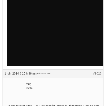
1 juin 2014 à 10 h 36 min
#8026
RÉPONDRE
Meg
Invité
un film muet d’Alice Guy « les conséquences du féminisme » qui se sert