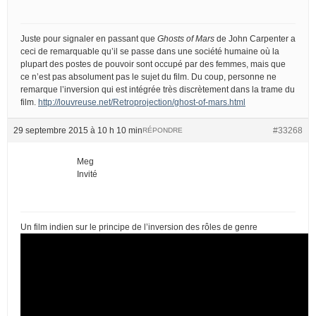
Juste pour signaler en passant que
Ghosts of Mars
de John Carpenter a
ceci de remarquable qu’il se passe dans une société humaine où la
plupart des postes de pouvoir sont occupé par des femmes, mais que
ce n’est pas absolument pas le sujet du film. Du coup, personne ne
remarque l’inversion qui est intégrée très discrètement dans la trame du
film.
http://louvreuse.net/Retroprojection/ghost-of-mars.html
29 septembre 2015 à 10 h 10 min
#33268
RÉPONDRE
Meg
Invité
Un film indien sur le principe de l’inversion des rôles de genre