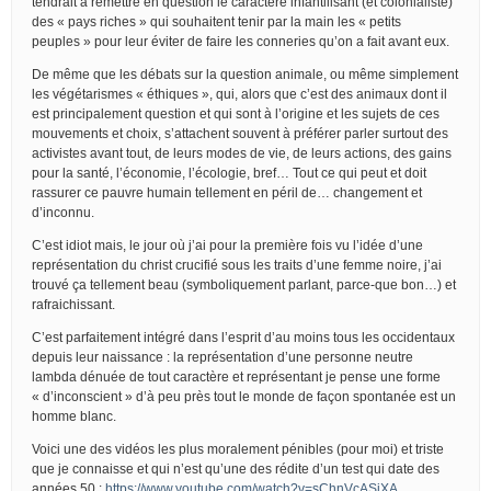
tendrait à remettre en question le caractère infantilisant (et colonialiste)
des « pays riches » qui souhaitent tenir par la main les « petits
peuples » pour leur éviter de faire les conneries qu’on a fait avant eux.
De même que les débats sur la question animale, ou même simplement
les végétarismes « éthiques », qui, alors que c’est des animaux dont il
est principalement question et qui sont à l’origine et les sujets de ces
mouvements et choix, s’attachent souvent à préférer parler surtout des
activistes avant tout, de leurs modes de vie, de leurs actions, des gains
pour la santé, l’économie, l’écologie, bref… Tout ce qui peut et doit
rassurer ce pauvre humain tellement en péril de… changement et
d’inconnu.
C’est idiot mais, le jour où j’ai pour la première fois vu l’idée d’une
représentation du christ crucifié sous les traits d’une femme noire, j’ai
trouvé ça tellement beau (symboliquement parlant, parce-que bon…) et
rafraichissant.
C’est parfaitement intégré dans l’esprit d’au moins tous les occidentaux
depuis leur naissance : la représentation d’une personne neutre
lambda dénuée de tout caractère et représentant je pense une forme
« d’inconscient » d’à peu près tout le monde de façon spontanée est un
homme blanc.
Voici une des vidéos les plus moralement pénibles (pour moi) et triste
que je connaisse et qui n’est qu’une des rédite d’un test qui date des
années 50 :
https://www.youtube.com/watch?v=sChnVcASjXA