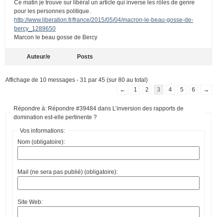
Ce matin je trouve sur libéral un article qui inverse les rôles de genre
pour les personnes politique.
http://www.liberation.fr/france/2015/05/04/macron-le-beau-gosse-de-
bercy_1289650
Marcon le beau gosse de Bercy
Auteur/e
Posts
Affichage de 10 messages - 31 par 45 (sur 80 au total)
←
1
2
3
4
5
6
→
Répondre à: Répondre #39484 dans L’inversion des rapports de
domination est-elle pertinente ?
Vos informations:
Nom (obligatoire):
Mail (ne sera pas publié) (obligatoire):
Site Web: