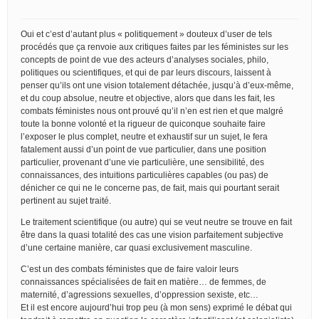
Oui et c’est d’autant plus « politiquement » douteux d’user de tels
procédés que ça renvoie aux critiques faites par les féministes sur les
concepts de point de vue des acteurs d’analyses sociales, philo,
politiques ou scientifiques, et qui de par leurs discours, laissent à
penser qu’ils ont une vision totalement détachée, jusqu’à d’eux-même,
et du coup absolue, neutre et objective, alors que dans les fait, les
combats féministes nous ont prouvé qu’il n’en est rien et que malgré
toute la bonne volonté et la rigueur de quiconque souhaite faire
l’exposer le plus complet, neutre et exhaustif sur un sujet, le fera
fatalement aussi d’un point de vue particulier, dans une position
particulier, provenant d’une vie particulière, une sensibilité, des
connaissances, des intuitions particulières capables (ou pas) de
dénicher ce qui ne le concerne pas, de fait, mais qui pourtant serait
pertinent au sujet traité.
Le traitement scientifique (ou autre) qui se veut neutre se trouve en fait
être dans la quasi totalité des cas une vision parfaitement subjective
d’une certaine manière, car quasi exclusivement masculine.
C’est un des combats féministes que de faire valoir leurs
connaissances spécialisées de fait en matière… de femmes, de
maternité, d’agressions sexuelles, d’oppression sexiste, etc…
Et il est encore aujourd’hui trop peu (à mon sens) exprimé le débat qui