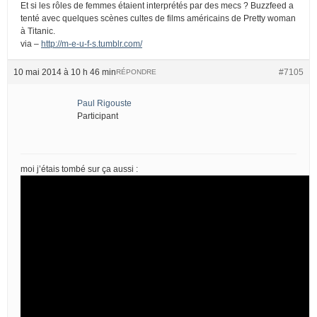
Et si les rôles de femmes étaient interprétés par des mecs ? Buzzfeed a
tenté avec quelques scènes cultes de films américains de Pretty woman
à Titanic.
via –
http://m-e-u-f-s.tumblr.com/
10 mai 2014 à 10 h 46 min
#7105
RÉPONDRE
Paul Rigouste
Participant
moi j’étais tombé sur ça aussi :