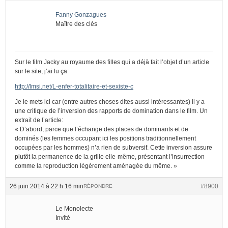
Fanny Gonzagues
Maître des clés
Sur le film Jacky au royaume des filles qui a déjà fait l’objet d’un article
sur le site, j’ai lu ça:
http://lmsi.net/L-enfer-totalitaire-et-sexiste-c
Je le mets ici car (entre autres choses dites aussi intéressantes) il y a
une critique de l’inversion des rapports de domination dans le film. Un
extrait de l’article:
« D’abord, parce que l’échange des places de dominants et de
dominés (les femmes occupant ici les positions traditionnellement
occupées par les hommes) n’a rien de subversif. Cette inversion assure
plutôt la permanence de la grille elle-même, présentant l’insurrection
comme la reproduction légèrement aménagée du même. »
26 juin 2014 à 22 h 16 min
#8900
RÉPONDRE
Le Monolecte
Invité