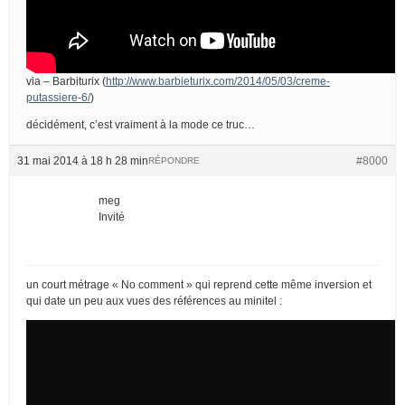
via – Barbiturix (
http://www.barbieturix.com/2014/05/03/creme-
putassiere-6/
)
décidément, c’est vraiment à la mode ce truc…
31 mai 2014 à 18 h 28 min
#8000
RÉPONDRE
meg
Invité
un court métrage « No comment » qui reprend cette même inversion et
qui date un peu aux vues des références au minitel :