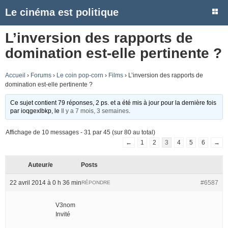
Le cinéma est politique
L’inversion des rapports de
domination est-elle pertinente ?
Accueil
›
Forums
›
Le coin pop-corn
›
Films
›
L’inversion des rapports de
domination est-elle pertinente ?
Ce sujet contient 79 réponses, 2 ps. et a été mis à jour pour la dernière fois
par
ioqgexlbkp
, le
Il y a 7 mois, 3 semaines
.
Affichage de 10 messages - 31 par 45 (sur 80 au total)
←
1
2
3
4
5
6
→
Auteur/e
Posts
22 avril 2014 à 0 h 36 min
#6587
RÉPONDRE
V3nom
Invité