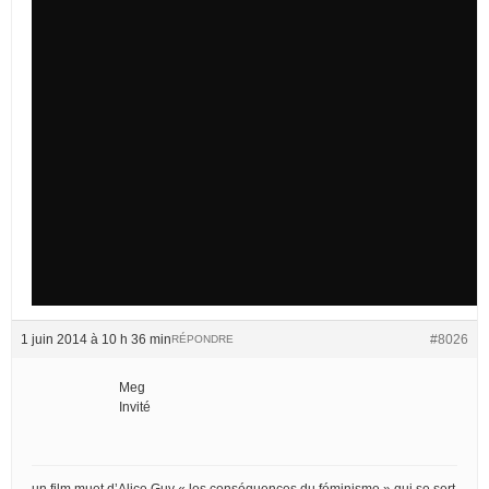
1 juin 2014 à 10 h 36 min
#8026
RÉPONDRE
Meg
Invité
un film muet d’Alice Guy « les conséquences du féminisme » qui se sert