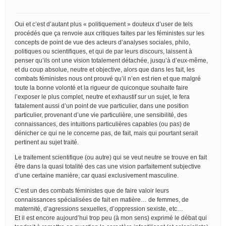
Oui et c’est d’autant plus « politiquement » douteux d’user de tels
procédés que ça renvoie aux critiques faites par les féministes sur les
concepts de point de vue des acteurs d’analyses sociales, philo,
politiques ou scientifiques, et qui de par leurs discours, laissent à
penser qu’ils ont une vision totalement détachée, jusqu’à d’eux-même,
et du coup absolue, neutre et objective, alors que dans les fait, les
combats féministes nous ont prouvé qu’il n’en est rien et que malgré
toute la bonne volonté et la rigueur de quiconque souhaite faire
l’exposer le plus complet, neutre et exhaustif sur un sujet, le fera
fatalement aussi d’un point de vue particulier, dans une position
particulier, provenant d’une vie particulière, une sensibilité, des
connaissances, des intuitions particulières capables (ou pas) de
dénicher ce qui ne le concerne pas, de fait, mais qui pourtant serait
pertinent au sujet traité.
Le traitement scientifique (ou autre) qui se veut neutre se trouve en fait
être dans la quasi totalité des cas une vision parfaitement subjective
d’une certaine manière, car quasi exclusivement masculine.
C’est un des combats féministes que de faire valoir leurs
connaissances spécialisées de fait en matière… de femmes, de
maternité, d’agressions sexuelles, d’oppression sexiste, etc…
Et il est encore aujourd’hui trop peu (à mon sens) exprimé le débat qui