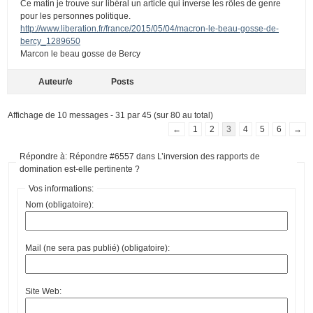
Ce matin je trouve sur libéral un article qui inverse les rôles de genre
pour les personnes politique.
http://www.liberation.fr/france/2015/05/04/macron-le-beau-gosse-de-
bercy_1289650
Marcon le beau gosse de Bercy
Auteur/e
Posts
Affichage de 10 messages - 31 par 45 (sur 80 au total)
←
1
2
3
4
5
6
→
Répondre à: Répondre #6557 dans L’inversion des rapports de
domination est-elle pertinente ?
Vos informations:
Nom (obligatoire):
Mail (ne sera pas publié) (obligatoire):
Site Web: