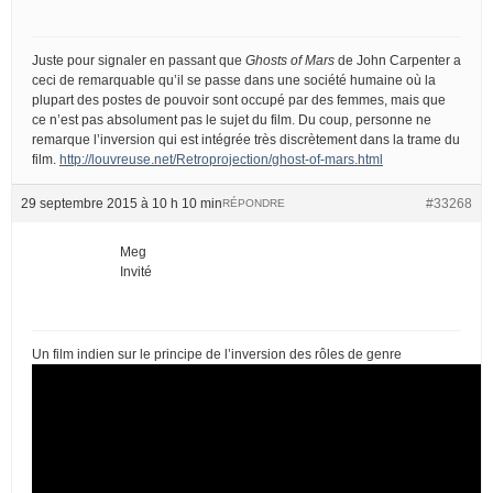
Juste pour signaler en passant que
Ghosts of Mars
de John Carpenter a
ceci de remarquable qu’il se passe dans une société humaine où la
plupart des postes de pouvoir sont occupé par des femmes, mais que
ce n’est pas absolument pas le sujet du film. Du coup, personne ne
remarque l’inversion qui est intégrée très discrètement dans la trame du
film.
http://louvreuse.net/Retroprojection/ghost-of-mars.html
29 septembre 2015 à 10 h 10 min
#33268
RÉPONDRE
Meg
Invité
Un film indien sur le principe de l’inversion des rôles de genre