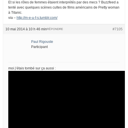
Et si les rôles de femmes étaient interprétés par des mecs ? Buzzfeed a
tenté avec quelques scènes cultes de films américains de Pretty woman
à Titanic.
via –
http://m-e-u-f-s.tumblr.com/
10 mai 2014 à 10 h 46 min
#7105
RÉPONDRE
Paul Rigouste
Participant
moi j’étais tombé sur ça aussi :