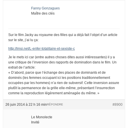
Fanny Gonzagues
Maître des clés
Sur le film Jacky au royaume des filles qui a déjà fait l’objet d’un article
sur le site, j’ai lu ça:
http://lmsi.net/L-enfer-totalitaire-et-sexiste-c
Je le mets ici car (entre autres choses dites aussi intéressantes) il y a
une critique de l’inversion des rapports de domination dans le film. Un
extrait de l’article:
« D’abord, parce que l’échange des places de dominants et de
dominés (les femmes occupant ici les positions traditionnellement
occupées par les hommes) n’a rien de subversif. Cette inversion assure
plutôt la permanence de la grille elle-même, présentant l’insurrection
comme la reproduction légèrement aménagée du même. »
26 juin 2014 à 22 h 16 min
#8900
RÉPONDRE
Le Monolecte
Invité