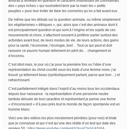
tendrait à remettre en question le caractère infantilisant (et colonialiste)
des « pays riches » qui souhaitent tenir par la main les « petits
peuples » pour leur éviter de faire les conneries qu’on a fait avant eux.
De même que les débats sur la question animale, ou même simplement
les végétarismes « éthiques », qui, alors que c’est des animaux dont il
est principalement question et qui sont à l’origine et les sujets de ces
mouvements et choix, s’attachent souvent à préférer parler surtout des
activistes avant tout, de leurs modes de vie, de leurs actions, des gains
pour la santé, l’économie, l’écologie, bref… Tout ce qui peut et doit
rassurer ce pauvre humain tellement en péril de… changement et
d’inconnu.
C’est idiot mais, le jour où j’ai pour la première fois vu l’idée d’une
représentation du christ crucifié sous les traits d’une femme noire, j’ai
trouvé ça tellement beau (symboliquement parlant, parce-que bon…) et
rafraichissant.
C’est parfaitement intégré dans l’esprit d’au moins tous les occidentaux
depuis leur naissance : la représentation d’une personne neutre
lambda dénuée de tout caractère et représentant je pense une forme
« d’inconscient » d’à peu près tout le monde de façon spontanée est un
homme blanc.
Voici une des vidéos les plus moralement pénibles (pour moi) et triste
que je connaisse et qui n’est qu’une des rédite d’un test qui date des
années 50 :
https://www.youtube.com/watch?v=sChnVcASjXA