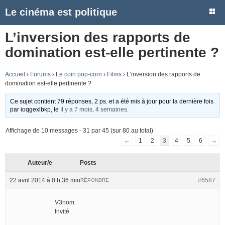
Le cinéma est politique
L’inversion des rapports de
domination est-elle pertinente ?
Accueil
›
Forums
›
Le coin pop-corn
›
Films
›
L’inversion des rapports de
domination est-elle pertinente ?
Ce sujet contient 79 réponses, 2 ps. et a été mis à jour pour la dernière fois
par
ioqgexlbkp
, le
Il y a 7 mois, 4 semaines
.
Affichage de 10 messages - 31 par 45 (sur 80 au total)
←
1
2
3
4
5
6
→
Auteur/e
Posts
22 avril 2014 à 0 h 36 min
#6587
RÉPONDRE
V3nom
Invité