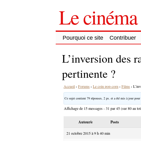
Le cinéma 
Pourquoi ce site
Contribuer
L’inversion des r
pertinente ?
Accueil
›
Forums
›
Le coin pop-corn
›
Films
›
L’inv
Ce sujet contient 79 réponses, 2 ps. et a été mis à jour pour 
Affichage de 15 messages - 31 par 45 (sur 80 au tot
Auteur/e
Posts
21 octobre 2015 à 9 h 40 min