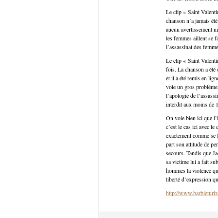
Le clip « Saint Valent
chanson n’a jamais été 
aucun avertissement ni
les femmes aillent se f
l’assassinat des femmes
Le clip « Saint Valent
fois. La chanson a été
et il a été remis en li
voie un gros problème 
l’apologie de l’assass
interdit aux moins de 1
On voie bien ici que l
c’est le cas ici avec l
exactement comme se fa
part son attitude de per
secours. Tandis que Jac
sa victime lui a fait s
hommes la violence qu’
liberté d’expression q
http://www.barbieturix