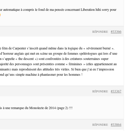
teur automatique à compris le fond de ma pensée concernant Liberation hihi sorry pour
#33366
RÉPONDRE
e film de Carpenter s’inscrit quand même dans la logique du « sévèrement burné ».
 d’horreur anglais qui met en scène un groupe de femmes spéléologues qui lors d’une
lm s’appelle « the descent ») sont confrontées à des créatures souterraines super
ajorité des personnages sont présentées comme « féminines » (elles appartiennent au
nants) mais reproduisent des attitudes très viriles. Si bien que j’ai eu l’impression
 fond qu’uns simple machine à phantasmer pour les hommes !
#33367
RÉPONDRE
ais à une remarque du Monolecte de 2014 (page 2) !!!
#33864
RÉPONDRE