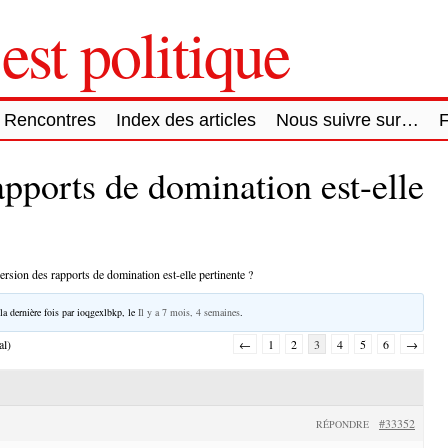
est politique
Rencontres
Index des articles
Nous suivre sur…
apports de domination est-elle
ersion des rapports de domination est-elle pertinente ?
la dernière fois par
ioqgexlbkp
, le
Il y a 7 mois, 4 semaines
.
al)
←
1
2
3
4
5
6
→
#33352
RÉPONDRE