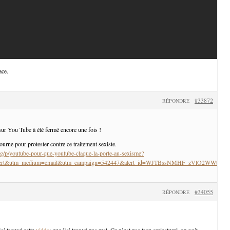
ace.
#33872
RÉPONDRE
ur You Tube à été fermé encore une fois !
tourne pour protester contre ce traitement sexiste.
g/p/youtube-pour-que-youtube-claque-la-porte-au-sexisme?
_alert&utm_medium=email&utm_campaign=542447&alert_id=WJTBssNMHF_zVlO2WWtM
#34055
RÉPONDRE
j’ai trouvé cette
vidéo
: que j’ai trouvé pas mal. Ce n’est pas trop caricatural, on voit