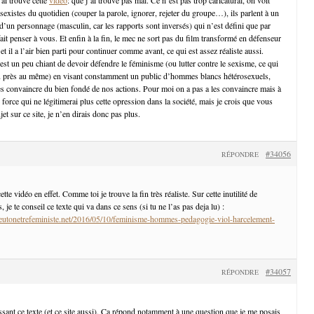
 sexistes du quotidien (couper la parole, ignorer, rejeter du groupe…), ils parlent à un
d’un personnage (masculin, car les rapports sont inversés) qui n’est défini que par
it penser à vous. Et enfin à la fin, le mec ne sort pas du film transformé en défenseur
t il a l’air bien parti pour continuer comme avant, ce qui est assez réaliste aussi.
est un peu chiant de devoir défendre le féminisme (ou lutter contre le sexisme, ce qui
u près au même) en visant constamment un public d’hommes blancs hétérosexuels,
es convaincre du bien fondé de nos actions. Pour moi on a pas a les convaincre mais à
 force qui ne légitimerai plus cette opression dans la société, mais je crois que vous
et sur ce site, je n’en dirais donc pas plus.
#34056
RÉPONDRE
te vidéo en effet. Comme toi je trouve la fin très réaliste. Sur cette inutilité de
je te conseil ce texte qui va dans ce sens (si tu ne l’as pas deja lu) :
utonetrefeministe.net/2016/05/10/feminisme-hommes-pedagogie-viol-harcelement-
#34057
RÉPONDRE
ssant ce texte (et ce site aussi). Ça répond notamment à une question que je me posais