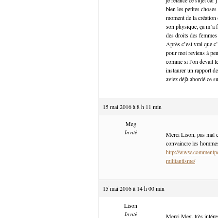
bien les petites choses
moment de la création 
son physique, ça m’a fa
des droits des femmes e
Après c’est vrai que c’
pour moi reviens à pe
comme si l’on devait l
instaurer un rapport de
aviez déjà abordé ce suj
15 mai 2016 à 8 h 11 min
Meg
Invité
Merci Lison, pas mal cet
convaincre les hommes, 
http://www.commentpe
militantisme/
15 mai 2016 à 14 h 00 min
Lison
Invité
Merci Meg, très intére