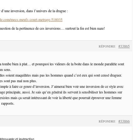
 d’une inversion, dans l’univers de la drague :
le.com/mecs-meufs-court-metrage-518035
uestion de la pertinence de ces inversions… surtout la fin est bien naze!
#33865
RÉPONDRE
a tombe bien à plat… et pourquoi les videurs de la boite dans le monde parallèle sont
un sens.
lles soient maquillées mais pas les hommes quand c’est eux qui sont censé draguer.
s sont pas mal non plus.
mple à faire ce genre d’inversion. J’aimerai bien voir une inversion de ce style avec
e principale, aussi. Je sais qu’en général ils servent à sensibiliser les hommes sur
xistes mais ça serait intéressant de voir la liberté que pourrait éprouver une femme
 rapports.
#33866
RÉPONDRE
éressante et instructive.