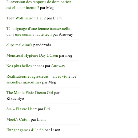
L’inversion des rapports de domination
est-elle pertinente ?
par
Meg
Teen Wolf, saison 1 et 2
par
Liam
Témoignage d'une femme transexuelle
dans une communauté tech
par
Arroway
clips mal-aimés
par
derrida
Menstrual Hygiene Day à Caen
par
meg
Nos plus belles années
par
Arroway
Réalisateurs et agresseurs – art et violence
sexuelles masculines
par
Meg
The Manic Pixie Dream Girl
par
Kikuchiyo
Sia – Elastic Heart
par
Eld
Meek's Cutoff
par
Liam
Hunger games 4: la fin
par
Lison