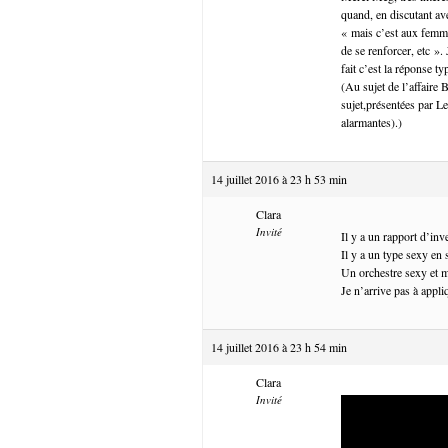
quand, en discutant av
« mais c’est aux femme
de se renforcer, etc ».
fait c’est la réponse t
(Au sujet de l’affaire 
sujet,présentées par Le
alarmantes).)
14 juillet 2016 à 23 h 53 min
Clara
Invité
Il y a un rapport d’in
Il y a un type sexy en 
Un orchestre sexy et m
Je n’arrive pas à appli
14 juillet 2016 à 23 h 54 min
Clara
Invité