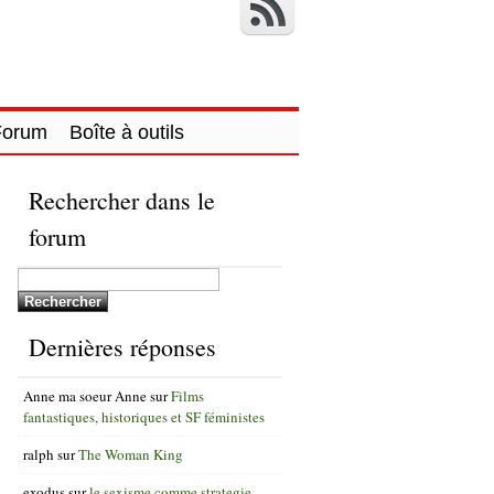
Forum
Boîte à outils
Rechercher dans le
forum
Dernières réponses
Anne ma soeur Anne
sur
Films
fantastiques, historiques et SF féministes
ralph
sur
The Woman King
exodus
sur
le sexisme comme strategie