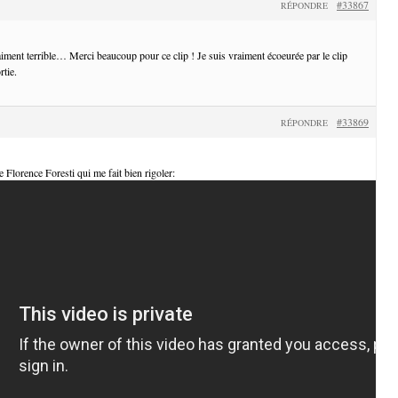
#33867
RÉPONDRE
iment terrible… Merci beaucoup pour ce clip ! Je suis vraiment écoeurée par le clip
rtie.
#33869
RÉPONDRE
de Florence Foresti qui me fait bien rigoler: