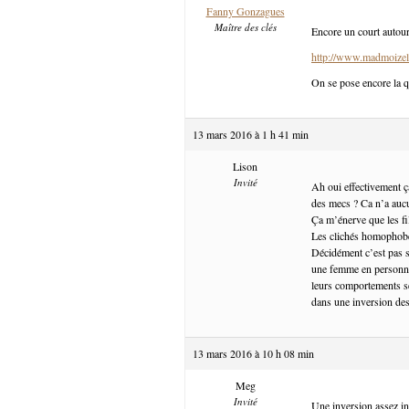
Fanny Gonzagues
Maître des clés
Encore un court autour
http://www.madmoizel
On se pose encore la q
13 mars 2016 à 1 h 41 min
Lison
Invité
Ah oui effectivement ç
des mecs ? Ca n’a auc
Ça m’énerve que les fi
Les clichés homophobe
Décidément c’est pas si
une femme en personnag
leurs comportements se
dans une inversion des
13 mars 2016 à 10 h 08 min
Meg
Invité
Une inversion assez int