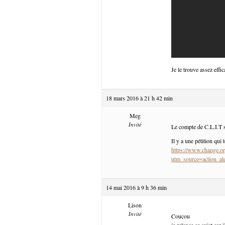
Je le trouve assez effic
18 mars 2016 à 21 h 42 min
Meg
Invité
Le compte de C.L.I.T s
Il y a une pétition qui 
https://www.change.or
utm_source=action
14 mai 2016 à 9 h 36 min
Lison
Invité
Coucou
je relance ce sujet car 