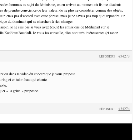
ec des hommes au sujet du féminisme, on en arrivait au moment où ils me disaient:
s de prendre conscience de leur valeur, de ne plus se considérer comme des objets,
 Je n’étais pas d’accord avec cette phrase, mais je ne savais pas trop quoi répondre. En
ypique du dominant qui ne cherchera à rien changer.
Baupin, je ne sais pas si vous avez écouté les émissions de Médiapart sur le
ila Kaddour-Boudadi. Je vous les conseille, elles sont très intéressantes (et assez
#34273
RÉPONDRE
version dans la vidéo du concert que je vous propose.
string et en talon haut qui chante.
ixte.
quer « la grille » proposée.
#34274
RÉPONDRE