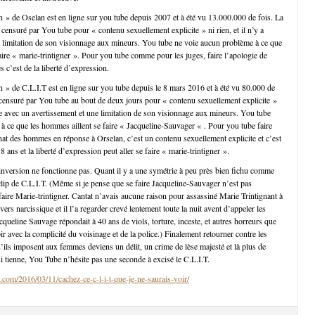
in » de Oselan est en ligne sur you tube depuis 2007 et à été vu 13.000.000 de fois. La
censuré par You tube pour « contenu sexuellement explicite » ni rien, et il n’y a
 limitation de son visionnage aux mineurs. You tube ne voie aucun problème à ce que
aire « marie-trintigner ». Pour you tube comme pour les juges, faire l’apologie de
 c’est de la liberté d’expression.
in » de C.L.I.T est en ligne sur you tube depuis le 8 mars 2016 et à été vu 80.000 de
 censuré par You tube au bout de deux jours pour « contenu sexuellement explicite »
gne avec un avertissement et une limitation de son visionnage aux mineurs. You tube
à ce que les hommes aillent se faire « Jacqueline-Sauvager « . Pour you tube faire
inat des hommes en réponse à Orselan, c’est un contenu sexuellement explicite et c’est
8 ans et la liberté d’expression peut aller se faire « marie-trintigner ».
’inversion ne fonctionne pas. Quant il y a une symétrie à peu près bien fichu comme
e clip de C.L.I.T. (Même si je pense que se faire Jacqueline-Sauvager n’est pas
ire Marie-trintigner. Cantat n’avais aucune raison pour assassiné Marie Trintignant à
vers narcissique et il l’a regarder crevé lentement toute la nuit avent d’appeler les
queline Sauvage répondait à 40 ans de viols, torture, inceste, et autres horreurs que
ubir avec la complicité du voisinage et de la police.) Finalement retourner contre les
ils imposent aux femmes deviens un délit, un crime de lèse majesté et là plus de
ui tienne, You Tube n’hésite pas une seconde à excisé le C.L.I.T.
.com/2016/03/11/cachez-ce-c-l-i-t-que-je-ne-saurais-voir/