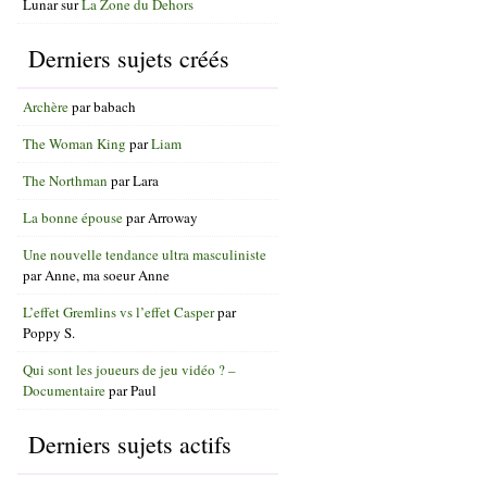
Lunar
sur
La Zone du Dehors
Derniers sujets créés
Archère
par
babach
The Woman King
par
Liam
The Northman
par
Lara
La bonne épouse
par
Arroway
Une nouvelle tendance ultra masculiniste
par
Anne, ma soeur Anne
L’effet Gremlins vs l’effet Casper
par
Poppy S.
Qui sont les joueurs de jeu vidéo ? –
Documentaire
par
Paul
Derniers sujets actifs