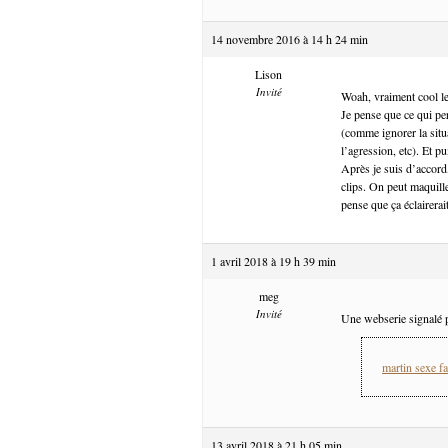
14 novembre 2016 à 14 h 24 min
Lison
Invité
Woah, vraiment cool le
Je pense que ce qui pe
(comme ignorer la situa
l’agression, etc). Et pu
Après je suis d’accord
clips. On peut maquill
pense que ça éclairerait
1 avril 2018 à 19 h 39 min
meg
Invité
Une webserie signalé p
martin sexe fa
13 avril 2018 à 21 h 05 min