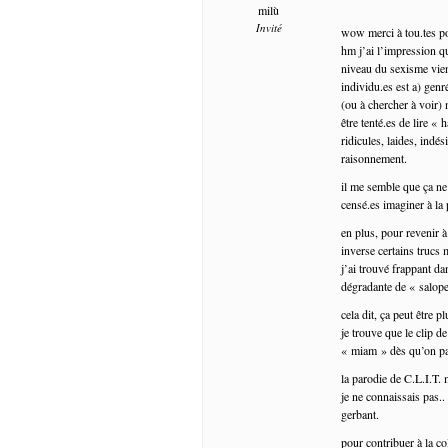
milù
Invité
wow merci à tou.tes po
hm j’ai l’impression q
niveau du sexisme vien
individu.es est a) gen
(ou à chercher à voir) 
être tenté.es de lire «
ridicules, laides, indés
raisonnement.
il me semble que ça ne
censé.es imaginer à la
en plus, pour revenir 
inverse certains trucs
j’ai trouvé frappant da
dégradante de « salope
cela dit, ça peut être p
je trouve que le clip d
« miam » dès qu’on par
la parodie de C.L.I.T. 
je ne connaissais pas..
gerbant.
pour contribuer à la col