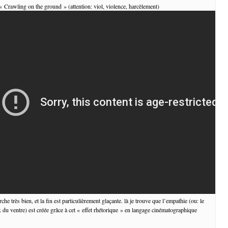
 « Crawling on the ground » (attention: viol, violence, harcèlement)
he très bien, et la fin est particulièrement glaçante. là je trouve que l’empathie (ou: le
x du ventre) est créée grâce à cet « effet rhétorique » en langage cinématographique