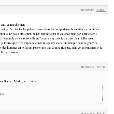
#34671
RÉPONDRE
 clip, ça marche bien.
rmet ça c’est toutes les petites choses dans les comportements subtiles du quotidien
tion et ne pas s’offusquer, ne pas répondre par la violence mais par la fuite face à
is l’exemple du vieux (/vieille en l’occurence) dans le parc est bien réalisé aussi.
, je trouve que c’est toujours le maquillage des mecs qui manque dans ce genre de
er des hommes en le faisant passer non pas comme ridicule, mais comme normal, et je
 la transposition.
#39425
RÉPONDRE
ar Bender, Martin, sexe faible.
ible
#39435
RÉPONDRE