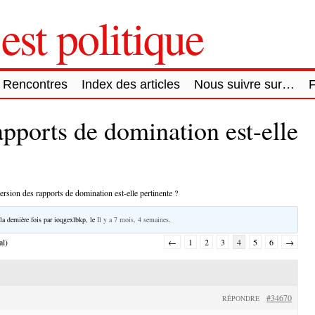
est politique
Rencontres
Index des articles
Nous suivre sur…
apports de domination est-elle
ersion des rapports de domination est-elle pertinente ?
la dernière fois par
ioqgexlbkp
, le
Il y a 7 mois, 4 semaines
.
al)
←
1
2
3
4
5
6
→
#34670
RÉPONDRE