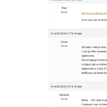
Paul
Invité
http://www.allocine.
Je ne suis pas un hom
14 avril 2018 à 17 h 34 min
Lison
Invité
Ah mais voilà je crois
c’est qu’elles tournent
oppression.
On est amené à trouver
se place) qui se retrou
oppression n’a rien d’
inefficaces en terme de
14 avril 2018 à 21 h 16 min
Skratsch
Invité
Hmm… Du coup le probl
l’explorer sous la for