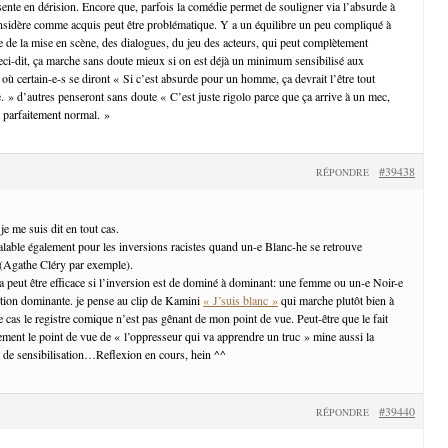
sente en dérision. Encore que, parfois la comédie permet de souligner via l’absurde à
nsidère comme acquis peut être problématique. Y a un équilibre un peu compliqué à
e de la mise en scène, des dialogues, du jeu des acteurs, qui peut complètement
ci-dit, ça marche sans doute mieux si on est déjà un minimum sensibilisé aux
où certain-e-s se diront « Si c’est absurde pour un homme, ça devrait l’être tout
 » d’autres penseront sans doute « C’est juste rigolo parce que ça arrive à un mec,
t parfaitement normal. »
#39438
RÉPONDRE
je me suis dit en tout cas.
valable également pour les inversions racistes quand un-e Blanc-he se retrouve
 (Agathe Cléry par exemple).
ça peut être efficace si l’inversion est de dominé à dominant: une femme ou un-e Noir-e
ition dominante. je pense au clip de Kamini
« J’suis blanc »
qui marche plutôt bien à
e cas le registre comique n’est pas gênant de mon point de vue. Peut-être que le fait
ment le point de vue de « l’oppresseur qui va apprendre un truc » mine aussi la
el de sensibilisation…Reflexion en cours, hein ^^
#39440
RÉPONDRE