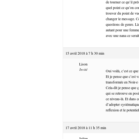
de tourner ce qu’il pré
quel point ce qu’on co
trouver du point de vu
changer le message. Ce
questions de genre. Là 
autant pour une femme.
avec une nana ce serai
15 avril 2018 à 7 h 30 min
Lison
Invité
Oui voilà, c’est ce que 
Et je pense que c’est 
transformée en Noir-e
Cela-dit je pense que 
qui se retrouve en pos
ce niveau-là. Et dans c
d’adopter systématique
reflexion et le potenti
17 avril 2018 à 11 h 35 min
Julien