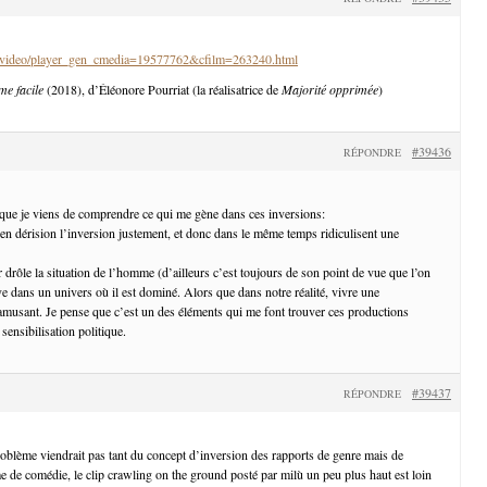
fr/video/player_gen_cmedia=19577762&cfilm=263240.html
me facile
(2018), d’Éléonore Pourriat (la réalisatrice de
Majorité opprimée
)
#39436
RÉPONDRE
 que je viens de comprendre ce qui me gène dans ces inversions:
 en dérision l’inversion justement, et donc dans le même temps ridiculisent une
 drôle la situation de l’homme (d’ailleurs c’est toujours de son point de vue que l’on
ve dans un univers où il est dominé. Alors que dans notre réalité, vivre une
amusant. Je pense que c’est un des éléments qui me font trouver ces productions
 sensibilisation politique.
#39437
RÉPONDRE
ème viendrait pas tant du concept d’inversion des rapports de genre mais de
me de comédie, le clip crawling on the ground posté par milù un peu plus haut est loin