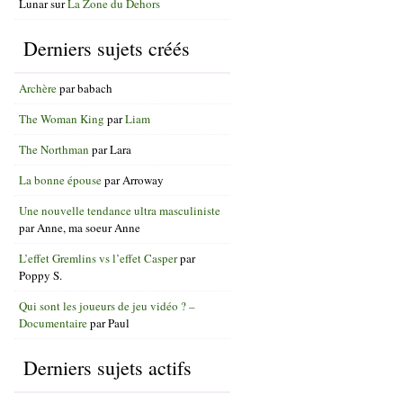
Lunar
sur
La Zone du Dehors
Derniers sujets créés
Archère
par
babach
The Woman King
par
Liam
The Northman
par
Lara
La bonne épouse
par
Arroway
Une nouvelle tendance ultra masculiniste
par
Anne, ma soeur Anne
L’effet Gremlins vs l’effet Casper
par
Poppy S.
Qui sont les joueurs de jeu vidéo ? –
Documentaire
par
Paul
Derniers sujets actifs