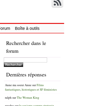
Forum
Boîte à outils
Rechercher dans le
forum
Dernières réponses
Anne ma soeur Anne
sur
Films
fantastiques, historiques et SF féministes
ralph
sur
The Woman King
exodus
sur
le sexisme comme strategie