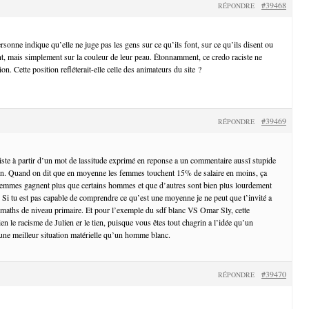
#39468
RÉPONDRE
ersonne indique qu’elle ne juge pas les gens sur ce qu’ils font, sur ce qu’ils disent ou
ont, mais simplement sur la couleur de leur peau. Étonnamment, ce credo raciste ne
n. Cette position refléterait-elle celle des animateurs du site ?
#39469
RÉPONDRE
ciste à partir d’un mot de lassitude exprimé en reponse a un commentaire aussî stupide
tien. Quand on dit que en moyenne les femmes touchent 15% de salaire en moins, ça
 femmes gagnent plus que certains hommes et que d’autres sont bien plus lourdement
Si tu est pas capable de comprendre ce qu’est une moyenne je ne peut que t’invité a
 maths de niveau primaire. Et pour l’exemple du sdf blanc VS Omar Sly, cette
 le racisme de Julien er le tien, puisque vous êtes tout chagrin a l’idée qu’un
ne meilleur situation matérielle qu’un homme blanc.
#39470
RÉPONDRE