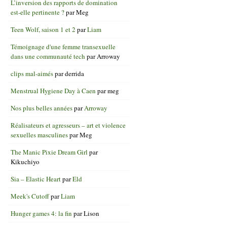
L’inversion des rapports de domination
est-elle pertinente ?
par
Meg
Teen Wolf, saison 1 et 2
par
Liam
Témoignage d'une femme transexuelle
dans une communauté tech
par
Arroway
clips mal-aimés
par
derrida
Menstrual Hygiene Day à Caen
par
meg
Nos plus belles années
par
Arroway
Réalisateurs et agresseurs – art et violence
sexuelles masculines
par
Meg
The Manic Pixie Dream Girl
par
Kikuchiyo
Sia – Elastic Heart
par
Eld
Meek's Cutoff
par
Liam
Hunger games 4: la fin
par
Lison