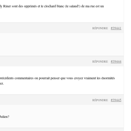
Riner sont des opprimés et le clochard blanc (le salaud!) de ma rue est un
#39441
RÉPONDRE
#39444
RÉPONDRE
 précédents commentaires on pourrait penser que vous croyez vraiment les énormités
ez.
#39445
RÉPONDRE
Julien?