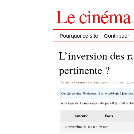
Le cinéma 
Pourquoi ce site
Contribuer
L’inversion des r
pertinente ?
Accueil
›
Forums
›
Le coin pop-corn
›
Films
›
L’inv
Ce sujet contient 79 réponses, 2 ps. et a été mis à jour pour 
Affichage de 15 messages - 46 par 60 (sur 80 au tot
Auteur/e
Posts
14 novembre 2016 à 0 h 29 min