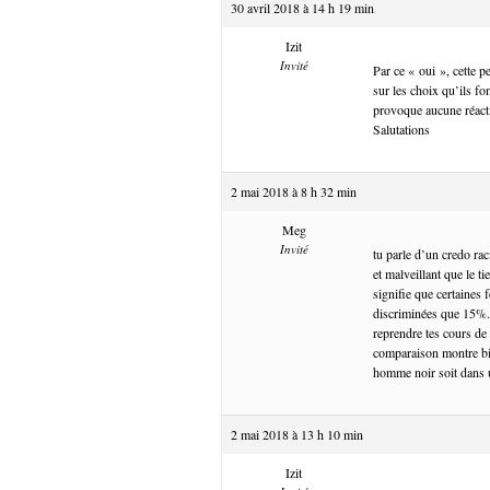
30 avril 2018 à 14 h 19 min
Izit
Invité
Par ce « oui », cette p
sur les choix qu’ils f
provoque aucune réactio
Salutations
2 mai 2018 à 8 h 32 min
Meg
Invité
tu parle d’un credo ra
et malveillant que le 
signifie que certaines
discriminées que 15%. 
reprendre tes cours de
comparaison montre bien
homme noir soit dans u
2 mai 2018 à 13 h 10 min
Izit