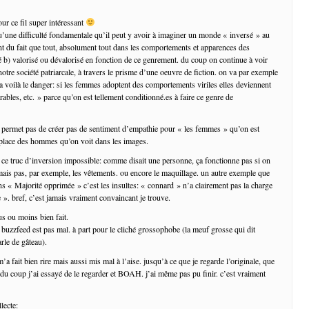
ur ce fil super intéressant
u’une difficulté fondamentale qu’il peut y avoir à imaginer un monde « inversé » au
t du fait que tout, absolument tout dans les comportements et apparences des
ré b) valorisé ou dévalorisé en fonction de ce genrement. du coup on continue à voir
notre société patriarcale, à travers le prisme d’une oeuvre de fiction. on va par exemple
 ha voilà le danger: si les femmes adoptent des comportements viriles elles deviennent
irables, etc. » parce qu’on est tellement conditionné.es à faire ce genre de
 permet pas de créer pas de sentiment d’empathie pour « les femmes » qu’on est
 place des hommes qu’on voit dans les images.
à ce truc d’inversion impossible: comme disait une personne, ça fonctionne pas si on
 mais pas, par exemple, les vêtements. ou encore le maquillage. un autre exemple que
ns « Majorité opprimée » c’est les insultes: « connard » n’a clairement pas la charge
 ». bref, c’est jamais vraiment convaincant je trouve.
lus ou moins bien fait.
e buzzfeed est pas mal. à part pour le cliché grossophobe (la meuf grosse qui dit
le de gâteau).
m’a fait bien rire mais aussi mis mal à l’aise. jusqu’à ce que je regarde l’originale, que
 du coup j’ai essayé de le regarder et BOAH. j’ai même pas pu finir. c’est vraiment
lecte: