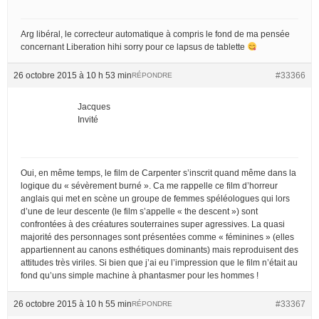
Arg libéral, le correcteur automatique à compris le fond de ma pensée
concernant Liberation hihi sorry pour ce lapsus de tablette
26 octobre 2015 à 10 h 53 min
#33366
RÉPONDRE
Jacques
Invité
Oui, en même temps, le film de Carpenter s’inscrit quand même dans la
logique du « sévèrement burné ». Ca me rappelle ce film d’horreur
anglais qui met en scène un groupe de femmes spéléologues qui lors
d’une de leur descente (le film s’appelle « the descent ») sont
confrontées à des créatures souterraines super agressives. La quasi
majorité des personnages sont présentées comme « féminines » (elles
appartiennent au canons esthétiques dominants) mais reproduisent des
attitudes très viriles. Si bien que j’ai eu l’impression que le film n’était au
fond qu’uns simple machine à phantasmer pour les hommes !
26 octobre 2015 à 10 h 55 min
#33367
RÉPONDRE