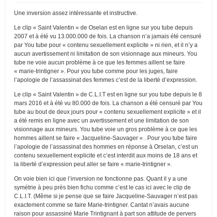
Une inversion assez intéressante et instructive.
Le clip « Saint Valentin » de Oselan est en ligne sur you tube depuis
2007 et à été vu 13.000.000 de fois. La chanson n’a jamais été censuré
par You tube pour « contenu sexuellement explicite » ni rien, et il n’y a
aucun avertissement ni limitation de son visionnage aux mineurs. You
tube ne voie aucun problème à ce que les femmes aillent se faire
« marie-trintigner ». Pour you tube comme pour les juges, faire
l’apologie de l’assassinat des femmes c’est de la liberté d’expression.
Le clip « Saint Valentin » de C.L.I.T est en ligne sur you tube depuis le 8
mars 2016 et à été vu 80.000 de fois. La chanson a été censuré par You
tube au bout de deux jours pour « contenu sexuellement explicite » et il
a été remis en ligne avec un avertissement et une limitation de son
visionnage aux mineurs. You tube voie un gros problème à ce que les
hommes aillent se faire « Jacqueline-Sauvager « . Pour you tube faire
l’apologie de l’assassinat des hommes en réponse à Orselan, c’est un
contenu sexuellement explicite et c’est interdit aux moins de 18 ans et
la liberté d’expression peut aller se faire « marie-trintigner ».
On voie bien ici que l’inversion ne fonctionne pas. Quant il y a une
symétrie à peu près bien fichu comme c’est le cas ici avec le clip de
C.L.I.T. (Même si je pense que se faire Jacqueline-Sauvager n’est pas
exactement comme se faire Marie-trintigner. Cantat n’avais aucune
raison pour assassiné Marie Trintignant à part son attitude de pervers