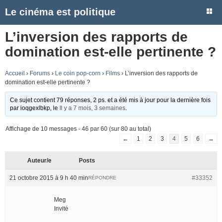
Le cinéma est politique
L’inversion des rapports de
domination est-elle pertinente ?
Accueil
›
Forums
›
Le coin pop-corn
›
Films
›
L’inversion des rapports de
domination est-elle pertinente ?
Ce sujet contient 79 réponses, 2 ps. et a été mis à jour pour la dernière fois
par
ioqgexlbkp
, le
Il y a 7 mois, 3 semaines
.
Affichage de 10 messages - 46 par 60 (sur 80 au total)
←
1
2
3
4
5
6
→
Auteur/e
Posts
21 octobre 2015 à 9 h 40 min
#33352
RÉPONDRE
Meg
Invité