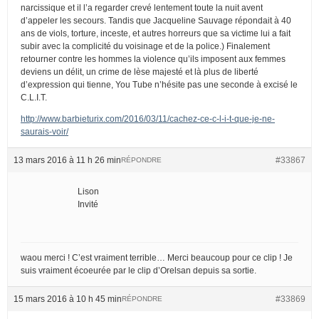
narcissique et il l’a regarder crevé lentement toute la nuit avent
d’appeler les secours. Tandis que Jacqueline Sauvage répondait à 40
ans de viols, torture, inceste, et autres horreurs que sa victime lui a fait
subir avec la complicité du voisinage et de la police.) Finalement
retourner contre les hommes la violence qu’ils imposent aux femmes
deviens un délit, un crime de lèse majesté et là plus de liberté
d’expression qui tienne, You Tube n’hésite pas une seconde à excisé le
C.L.I.T.
http://www.barbieturix.com/2016/03/11/cachez-ce-c-l-i-t-que-je-ne-
saurais-voir/
13 mars 2016 à 11 h 26 min
#33867
RÉPONDRE
Lison
Invité
waou merci ! C’est vraiment terrible… Merci beaucoup pour ce clip ! Je
suis vraiment écoeurée par le clip d’Orelsan depuis sa sortie.
15 mars 2016 à 10 h 45 min
#33869
RÉPONDRE