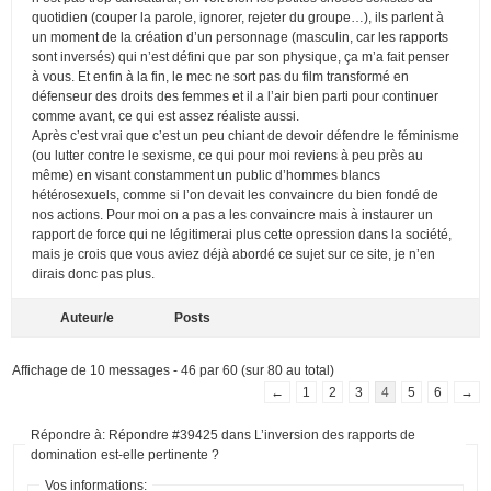
quotidien (couper la parole, ignorer, rejeter du groupe…), ils parlent à
un moment de la création d’un personnage (masculin, car les rapports
sont inversés) qui n’est défini que par son physique, ça m’a fait penser
à vous. Et enfin à la fin, le mec ne sort pas du film transformé en
défenseur des droits des femmes et il a l’air bien parti pour continuer
comme avant, ce qui est assez réaliste aussi.
Après c’est vrai que c’est un peu chiant de devoir défendre le féminisme
(ou lutter contre le sexisme, ce qui pour moi reviens à peu près au
même) en visant constamment un public d’hommes blancs
hétérosexuels, comme si l’on devait les convaincre du bien fondé de
nos actions. Pour moi on a pas a les convaincre mais à instaurer un
rapport de force qui ne légitimerai plus cette opression dans la société,
mais je crois que vous aviez déjà abordé ce sujet sur ce site, je n’en
dirais donc pas plus.
Auteur/e
Posts
Affichage de 10 messages - 46 par 60 (sur 80 au total)
←
1
2
3
4
5
6
→
Répondre à: Répondre #39425 dans L’inversion des rapports de
domination est-elle pertinente ?
Vos informations: