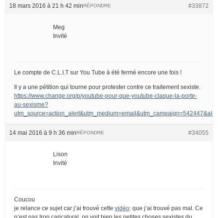
18 mars 2016 à 21 h 42 min
#33872
RÉPONDRE
Meg
Invité
Le compte de C.L.I.T sur You Tube à été fermé encore une fois !
Il y a une pétition qui tourne pour protester contre ce traitement sexiste.
https://www.change.org/p/youtube-pour-que-youtube-claque-la-porte-
au-sexisme?
utm_source=action_alert&utm_medium=email&utm_campaign=542447&
14 mai 2016 à 9 h 36 min
#34055
RÉPONDRE
Lison
Invité
Coucou
je relance ce sujet car j’ai trouvé cette
vidéo
: que j’ai trouvé pas mal. Ce
n’est pas trop caricatural, on voit bien les petites choses sexistes du