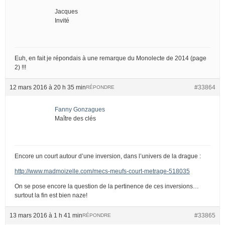
Jacques
Invité
Euh, en fait je répondais à une remarque du Monolecte de 2014 (page
2) !!!
12 mars 2016 à 20 h 35 min
#33864
RÉPONDRE
Fanny Gonzagues
Maître des clés
Encore un court autour d’une inversion, dans l’univers de la drague :
http://www.madmoizelle.com/mecs-meufs-court-metrage-518035
On se pose encore la question de la pertinence de ces inversions…
surtout la fin est bien naze!
13 mars 2016 à 1 h 41 min
#33865
RÉPONDRE