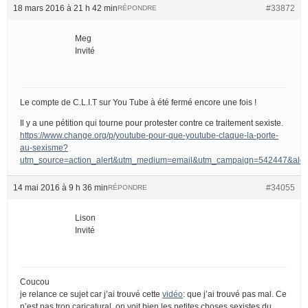
18 mars 2016 à 21 h 42 min
#33872
RÉPONDRE
Meg
Invité
Le compte de C.L.I.T sur You Tube à été fermé encore une fois !
Il y a une pétition qui tourne pour protester contre ce traitement sexiste.
https://www.change.org/p/youtube-pour-que-youtube-claque-la-porte-
au-sexisme?
utm_source=action_alert&utm_medium=email&utm_campaign=542447&
14 mai 2016 à 9 h 36 min
#34055
RÉPONDRE
Lison
Invité
Coucou
je relance ce sujet car j’ai trouvé cette
vidéo
: que j’ai trouvé pas mal. Ce
n’est pas trop caricatural, on voit bien les petites choses sexistes du