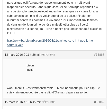
narcissique et il l’a regarder crevé lentement toute la nuit avent
d’appeler les secours. Tandis que Jacqueline Sauvage répondait à 40
ans de viols, torture, inceste, et autres horreurs que sa victime lui a fait
subir avec la complicité du voisinage et de la police.) Finalement
retourner contre les hommes la violence qu’ils imposent aux femmes
deviens un délit, un crime de lèse majesté et là plus de liberté
d’expression qui tienne, You Tube n’hésite pas une seconde à excisé le
C.L.I.T.
http://www.barbieturix.com/2016/03/11/cachez-ce-c-l-i-t-que-je-ne-
saurais-voir/
13 mars 2016 à 11 h 26 min
#33867
RÉPONDRE
Lison
Invité
waou merci ! C’est vraiment terrible… Merci beaucoup pour ce clip ! Je
suis vraiment écoeurée par le clip d’Orelsan depuis sa sortie.
15 mars 2016 à 10 h 45 min
#33869
RÉPONDRE