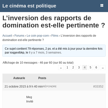
Le cinéma est politique
L’inversion des rapports de
domination est-elle pertinente ?
Accueil
›
Forums
›
Le coin pop-corn
›
Films
›
L’inversion des rapports de
domination est-elle pertinente ?
Ce sujet contient 79 réponses, 2 ps. et a été mis à jour pour la dernière fois
par
ioqgexlbkp
, le
Il y a 7 mois, 3 semaines
.
Affichage de 10 messages - 46 par 60 (sur 80 au total)
←
1
2
3
4
5
6
→
Auteur/e
Posts
21 octobre 2015 à 9 h 40 min
#33352
RÉPONDRE
Meg
Invité