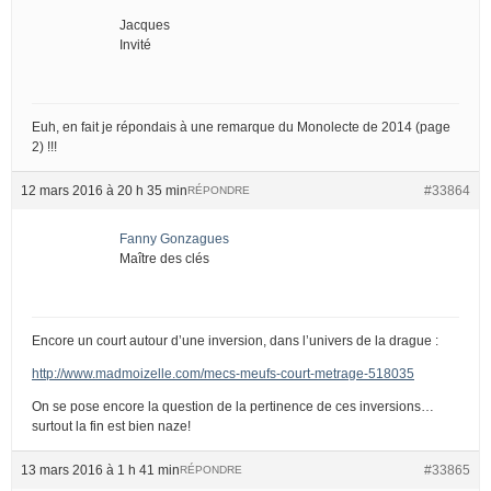
Jacques
Invité
Euh, en fait je répondais à une remarque du Monolecte de 2014 (page
2) !!!
12 mars 2016 à 20 h 35 min
#33864
RÉPONDRE
Fanny Gonzagues
Maître des clés
Encore un court autour d’une inversion, dans l’univers de la drague :
http://www.madmoizelle.com/mecs-meufs-court-metrage-518035
On se pose encore la question de la pertinence de ces inversions…
surtout la fin est bien naze!
13 mars 2016 à 1 h 41 min
#33865
RÉPONDRE