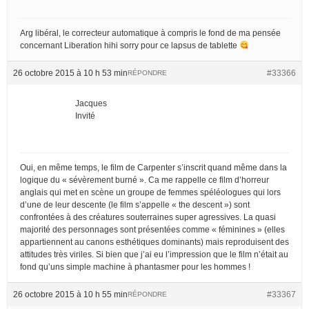
Arg libéral, le correcteur automatique à compris le fond de ma pensée
concernant Liberation hihi sorry pour ce lapsus de tablette
26 octobre 2015 à 10 h 53 min
#33366
RÉPONDRE
Jacques
Invité
Oui, en même temps, le film de Carpenter s’inscrit quand même dans la
logique du « sévèrement burné ». Ca me rappelle ce film d’horreur
anglais qui met en scène un groupe de femmes spéléologues qui lors
d’une de leur descente (le film s’appelle « the descent ») sont
confrontées à des créatures souterraines super agressives. La quasi
majorité des personnages sont présentées comme « féminines » (elles
appartiennent au canons esthétiques dominants) mais reproduisent des
attitudes très viriles. Si bien que j’ai eu l’impression que le film n’était au
fond qu’uns simple machine à phantasmer pour les hommes !
26 octobre 2015 à 10 h 55 min
#33367
RÉPONDRE