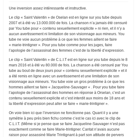
Une inversion assez intéressante et instructive.
Le clip « Saint Valentin » de Oselan est en ligne sur you tube depuis
2007 et à été vu 13.000.000 de fois. La chanson n’a jamais été censuré
par You tube pour « contenu sexuellement explicite » ni rien, et il n’y a
aucun avertissement ni limitation de son visionnage aux mineurs. You
tube ne voie aucun problème à ce que les femmes aillent se faire
« marie-trintigner ». Pour you tube comme pour les juges, faire
l’apologie de l’assassinat des femmes c’est de la liberté d’expression.
Le clip « Saint Valentin » de C.L.I.T est en ligne sur you tube depuis le 8
mars 2016 et à été vu 80.000 de fois. La chanson a été censuré par You
tube au bout de deux jours pour « contenu sexuellement explicite » et il
a été remis en ligne avec un avertissement et une limitation de son
visionnage aux mineurs. You tube voie un gros problème à ce que les
hommes aillent se faire « Jacqueline-Sauvager « . Pour you tube faire
l’apologie de l’assassinat des hommes en réponse à Orselan, c’est un
contenu sexuellement explicite et c’est interdit aux moins de 18 ans et
la liberté d’expression peut aller se faire « marie-trintigner ».
On voie bien ici que l’inversion ne fonctionne pas. Quant il y a une
symétrie à peu près bien fichu comme c’est le cas ici avec le clip de
C.L.I.T. (Même si je pense que se faire Jacqueline-Sauvager n’est pas
exactement comme se faire Marie-trintigner. Cantat n’avais aucune
raison pour assassiné Marie Trintignant à part son attitude de pervers