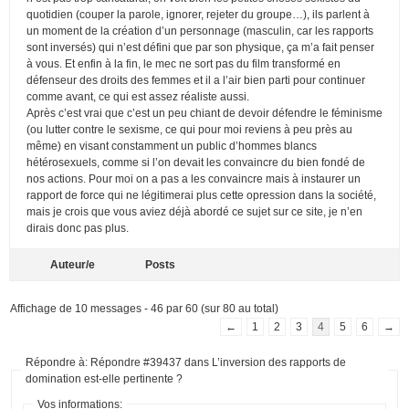
quotidien (couper la parole, ignorer, rejeter du groupe…), ils parlent à
un moment de la création d’un personnage (masculin, car les rapports
sont inversés) qui n’est défini que par son physique, ça m’a fait penser
à vous. Et enfin à la fin, le mec ne sort pas du film transformé en
défenseur des droits des femmes et il a l’air bien parti pour continuer
comme avant, ce qui est assez réaliste aussi.
Après c’est vrai que c’est un peu chiant de devoir défendre le féminisme
(ou lutter contre le sexisme, ce qui pour moi reviens à peu près au
même) en visant constamment un public d’hommes blancs
hétérosexuels, comme si l’on devait les convaincre du bien fondé de
nos actions. Pour moi on a pas a les convaincre mais à instaurer un
rapport de force qui ne légitimerai plus cette opression dans la société,
mais je crois que vous aviez déjà abordé ce sujet sur ce site, je n’en
dirais donc pas plus.
Auteur/e
Posts
Affichage de 10 messages - 46 par 60 (sur 80 au total)
←
1
2
3
4
5
6
→
Répondre à: Répondre #39437 dans L’inversion des rapports de
domination est-elle pertinente ?
Vos informations: