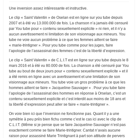
Une inversion assez intéressante et instructive.
Le clip « Saint Valentin » de Oselan est en ligne sur you tube depuis
2007 et à été vu 13.000.000 de fois. La chanson n’a jamais été censuré
par You tube pour « contenu sexuellement explicite » ni rien, et il n’y a
aucun avertissement ni limitation de son visionnage aux mineurs. You
tube ne voie aucun problème à ce que les femmes aillent se faire
« marie-trintigner ». Pour you tube comme pour les juges, faire
l’apologie de l’assassinat des femmes c’est de la liberté d’expression.
Le clip « Saint Valentin » de C.L.I.T est en ligne sur you tube depuis le 8
mars 2016 et à été vu 80.000 de fois. La chanson a été censuré par You
tube au bout de deux jours pour « contenu sexuellement explicite » et il
a été remis en ligne avec un avertissement et une limitation de son
visionnage aux mineurs. You tube voie un gros problème à ce que les
hommes aillent se faire « Jacqueline-Sauvager « . Pour you tube faire
l’apologie de l’assassinat des hommes en réponse à Orselan, c’est un
contenu sexuellement explicite et c’est interdit aux moins de 18 ans et
la liberté d’expression peut aller se faire « marie-trintigner ».
On voie bien ici que l’inversion ne fonctionne pas. Quant il y a une
symétrie à peu près bien fichu comme c’est le cas ici avec le clip de
C.L.I.T. (Même si je pense que se faire Jacqueline-Sauvager n’est pas
exactement comme se faire Marie-trintigner. Cantat n’avais aucune
raison pour assassiné Marie Trintignant à part son attitude de pervers