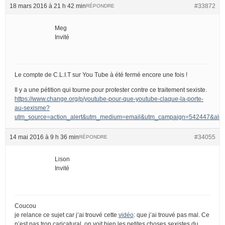
18 mars 2016 à 21 h 42 min
#33872
RÉPONDRE
Meg
Invité
Le compte de C.L.I.T sur You Tube à été fermé encore une fois !
Il y a une pétition qui tourne pour protester contre ce traitement sexiste.
https://www.change.org/p/youtube-pour-que-youtube-claque-la-porte-
au-sexisme?
utm_source=action_alert&utm_medium=email&utm_campaign=542447&
14 mai 2016 à 9 h 36 min
#34055
RÉPONDRE
Lison
Invité
Coucou
je relance ce sujet car j’ai trouvé cette
vidéo
: que j’ai trouvé pas mal. Ce
n’est pas trop caricatural, on voit bien les petites choses sexistes du