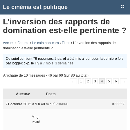
Le cinéma est politique
L’inversion des rapports de
domination est-elle pertinente ?
Accueil
›
Forums
›
Le coin pop-corn
›
Films
›
L’inversion des rapports de
domination est-elle pertinente ?
Ce sujet contient 79 réponses, 2 ps. et a été mis à jour pour la dernière fois
par
ioqgexlbkp
, le
Il y a 7 mois, 3 semaines
.
Affichage de 10 messages - 46 par 60 (sur 80 au total)
←
1
2
3
4
5
6
→
Auteur/e
Posts
21 octobre 2015 à 9 h 40 min
#33352
RÉPONDRE
Meg
Invité