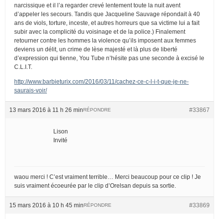
narcissique et il l’a regarder crevé lentement toute la nuit avent
d’appeler les secours. Tandis que Jacqueline Sauvage répondait à 40
ans de viols, torture, inceste, et autres horreurs que sa victime lui a fait
subir avec la complicité du voisinage et de la police.) Finalement
retourner contre les hommes la violence qu’ils imposent aux femmes
deviens un délit, un crime de lèse majesté et là plus de liberté
d’expression qui tienne, You Tube n’hésite pas une seconde à excisé le
C.L.I.T.
http://www.barbieturix.com/2016/03/11/cachez-ce-c-l-i-t-que-je-ne-
saurais-voir/
13 mars 2016 à 11 h 26 min
#33867
RÉPONDRE
Lison
Invité
waou merci ! C’est vraiment terrible… Merci beaucoup pour ce clip ! Je
suis vraiment écoeurée par le clip d’Orelsan depuis sa sortie.
15 mars 2016 à 10 h 45 min
#33869
RÉPONDRE