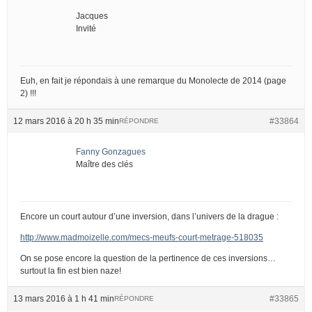
Jacques
Invité
Euh, en fait je répondais à une remarque du Monolecte de 2014 (page
2) !!!
12 mars 2016 à 20 h 35 min
#33864
RÉPONDRE
Fanny Gonzagues
Maître des clés
Encore un court autour d’une inversion, dans l’univers de la drague :
http://www.madmoizelle.com/mecs-meufs-court-metrage-518035
On se pose encore la question de la pertinence de ces inversions…
surtout la fin est bien naze!
13 mars 2016 à 1 h 41 min
#33865
RÉPONDRE