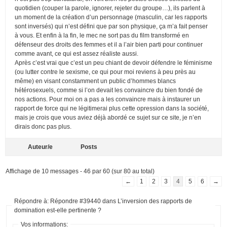
quotidien (couper la parole, ignorer, rejeter du groupe…), ils parlent à
un moment de la création d’un personnage (masculin, car les rapports
sont inversés) qui n’est défini que par son physique, ça m’a fait penser
à vous. Et enfin à la fin, le mec ne sort pas du film transformé en
défenseur des droits des femmes et il a l’air bien parti pour continuer
comme avant, ce qui est assez réaliste aussi.
Après c’est vrai que c’est un peu chiant de devoir défendre le féminisme
(ou lutter contre le sexisme, ce qui pour moi reviens à peu près au
même) en visant constamment un public d’hommes blancs
hétérosexuels, comme si l’on devait les convaincre du bien fondé de
nos actions. Pour moi on a pas a les convaincre mais à instaurer un
rapport de force qui ne légitimerai plus cette opression dans la société,
mais je crois que vous aviez déjà abordé ce sujet sur ce site, je n’en
dirais donc pas plus.
Auteur/e
Posts
Affichage de 10 messages - 46 par 60 (sur 80 au total)
←
1
2
3
4
5
6
→
Répondre à: Répondre #39440 dans L’inversion des rapports de
domination est-elle pertinente ?
Vos informations: