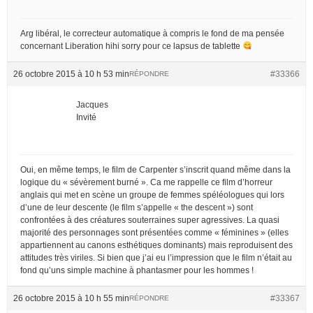
Arg libéral, le correcteur automatique à compris le fond de ma pensée
concernant Liberation hihi sorry pour ce lapsus de tablette
26 octobre 2015 à 10 h 53 min
#33366
RÉPONDRE
Jacques
Invité
Oui, en même temps, le film de Carpenter s’inscrit quand même dans la
logique du « sévèrement burné ». Ca me rappelle ce film d’horreur
anglais qui met en scène un groupe de femmes spéléologues qui lors
d’une de leur descente (le film s’appelle « the descent ») sont
confrontées à des créatures souterraines super agressives. La quasi
majorité des personnages sont présentées comme « féminines » (elles
appartiennent au canons esthétiques dominants) mais reproduisent des
attitudes très viriles. Si bien que j’ai eu l’impression que le film n’était au
fond qu’uns simple machine à phantasmer pour les hommes !
26 octobre 2015 à 10 h 55 min
#33367
RÉPONDRE